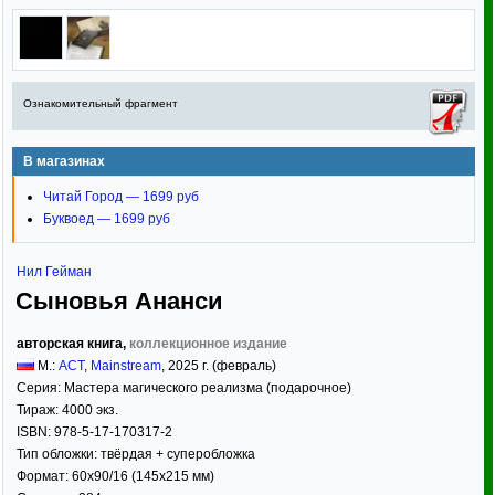
Ознакомительный фрагмент
В магазинах
Читай Город — 1699 руб
Буквоед — 1699 руб
Нил Гейман
Сыновья Ананси
авторская книга,
коллекционное издание
М.:
АСТ
,
Mainstream
,
2025
г. (февраль)
Серия:
Мастера магического реализма (подарочное)
Тираж:
4000 экз.
ISBN:
978-5-17-170317-2
Тип обложки:
твёрдая
+ суперобложка
Формат:
60x90/16
(145x215 мм)