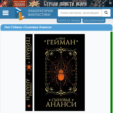
ЛАБОРАТОРИЯ
ФАНТАСТИКИ
поиск по жанру
расширенный
Нил Гейман «Сыновья Ананси»