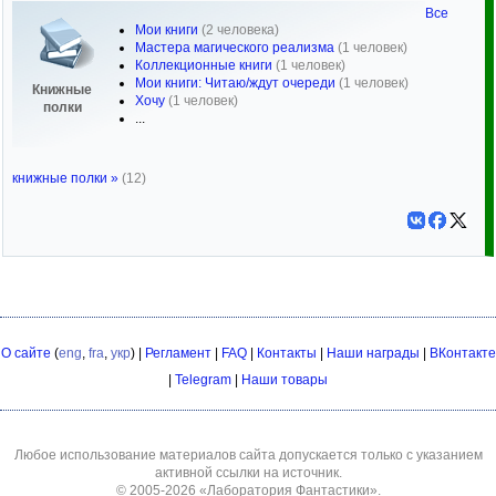
Все
Мои книги
(2 человека)
Мастера магического реализма
(1 человек)
Коллекционные книги
(1 человек)
Мои книги: Читаю/ждут очереди
(1 человек)
Книжные
Хочу
(1 человек)
полки
...
книжные полки »
(12)
О сайте
(
eng
,
fra
,
укр
) |
Регламент
|
FAQ
|
Контакты
|
Наши награды
|
ВКонтакте
|
Telegram
|
Наши товары
Любое использование материалов сайта допускается только с указанием
активной ссылки на источник.
© 2005-2026
«Лаборатория Фантастики»
.