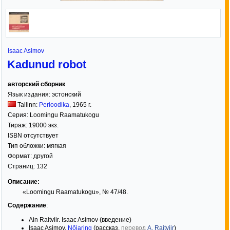
Isaac Asimov
Kadunud robot
авторский сборник
Язык издания:
эстонский
Tallinn:
Perioodika
,
1965
г.
Серия:
Loomingu Raamatukogu
Тираж:
19000 экз.
ISBN отсутствует
Тип обложки:
мягкая
Формат:
другой
Страниц:
132
Описание:
«Loomingu Raamatukogu», № 47/48.
Содержание
:
Ain Raitviir. Isaac Asimov (введение)
Isaac Asimov.
Nõiaring
(рассказ,
перевод
A. Raitviir
)