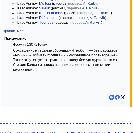
Isaac Asimov.
Mõtleja
(рассказ,
перевод
A. Raitviir
)
Isaac Asimov.
Valelik
(рассказ,
перевод
A. Raitviir
)
Isaac Asimov.
Kadunud robot
(рассказ,
перевод
A. Raitviir
)
Isaac Asimov.
Pääsemine
(рассказ,
перевод
A. Raitviir
)
Isaac Asimov.
Tõendus
(рассказ,
перевод
A. Raitviir
)
сравнить >>
Примечание:
Формат 130×210 мм.
Сокращенное издание сборника «Я, робот» — без рассказов
«Робби», «Поймать кролика» и «Разрешимое противоречие».
Также отсутствует открывающая книгу беседа журналиста со
Сьюзен Кэлвин и продолжающие разговор вставки между
рассказами.