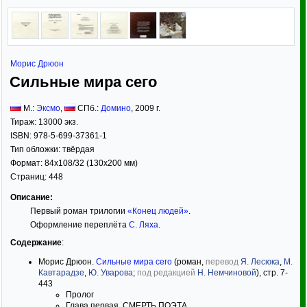
Морис Дрюон
Сильные мира сего
М.:
Эксмо
,
СПб.:
Домино
,
2009
г.
Тираж:
13000 экз.
ISBN:
978-5-699-37361-1
Тип обложки:
твёрдая
Формат:
84x108/32
(130x200 мм)
Страниц:
448
Описание:
Первый роман трилогии
«Конец людей»
.
Оформление переплёта
С. Ляха
.
Содержание
:
Морис Дрюон.
Сильные мира сего
(роман,
перевод
Я. Лесюка
,
М.
Кавтарадзе
,
Ю. Уварова
;
под редакцией
Н. Немчиновой
), стр. 7-
443
Пролог
Глава первая. СМЕРТЬ ПОЭТА