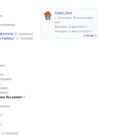
Count_Zero
к)
г. Семилуки, Воронежская
обл.
 человека)
Добавил: 4 мая 2012 г.
Заходил: 2 августа 2026 г.
 фэнтези
(2 человека)
к полке >
и Fantasy"
(1 человек)
век)
ек)
человек)
)
ловек)
ловек)
жно бы купил
(1
еловек)
к)
к)
е
(1 человек)