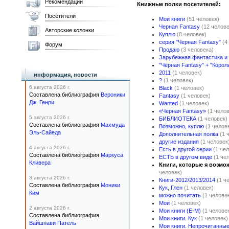
Рекомендации
Книжные полки посетителей:
Посетители
Мои книги
(51 человек)
Черная Fantasy
(12 челове
Авторские колонки
Куплю
(8 человек)
серия "Черная Fantasy"
(4
Форум
Продаю
(3 человека)
Зарубежная фантастика и
"Чёрная Fantasy" + "Корол
2011
(1 человек)
информация, новости
?
(1 человек)
6 августа 2026 г.
Black
(1 человек)
Составлена библиография
Вероники
Fantasy
(1 человек)
Дж. Генри
Wanted
(1 человек)
«Черная Fantasy»
(1 чело
5 августа 2026 г.
БИБЛИОТЕКА
(1 человек)
Составлена библиография
Махмуда
Возможно, куплю
(1 челов
Эль-Сайеда
Дополнительная полка
(1 
другие издания
(1 человек
4 августа 2026 г.
Есть в другой серии
(1 че
Составлена библиография
Маркуса
ЕСТЬ в другом виде
(1 че
Кливера
Книги, которые я возмо
человек)
3 августа 2026 г.
Книги-2012/2013/2014
(1 ч
Составлена библиография
Моники
Кук, Глен
(1 человек)
Ким
можно почитать
(1 челове
Мои
(1 человек)
2 августа 2026 г.
Мои книги (Е-М)
(1 челове
Составлена библиография
Мои книги. Кук
(1 человек)
Вайшнави Патель
Мои книги. Непрочитанны