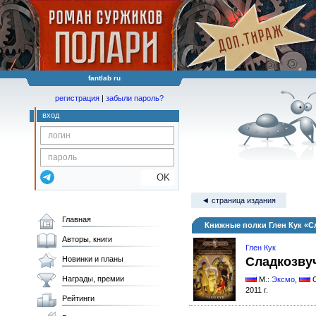
fantlab ru
регистрация
|
забыли пароль?
вход
OK
◄ страница издания
Главная
Книжные полки Глен Кук «С
Авторы, книги
Глен Кук
Новинки и планы
Сладкозву
Награды, премии
М.:
Эксмо
,
2011 г.
Рейтинги