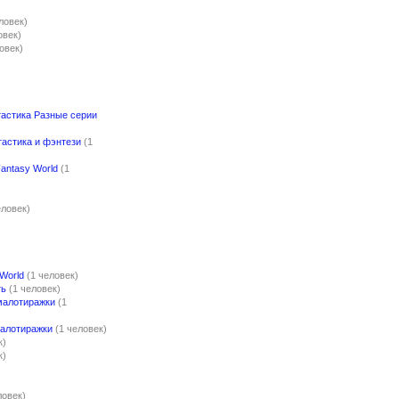
ловек)
овек)
овек)
астика Разные серии
астика и фэнтези
(1
antasy World
(1
еловек)
World
(1 человек)
ть
(1 человек)
малотиражки
(1
алотиражки
(1 человек)
к)
к)
ловек)