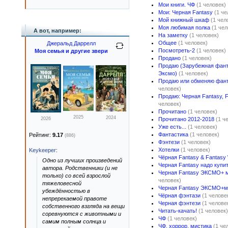
Мои книги. ЧФ
(1 человек)
Мои: Черная Fantasy
(1 че
Мой книжный шкаф
(1 чел
Моя любимая полка
(1 чел
А вот, например:
На заметку
(1 человек)
Общее
(1 человек)
Джеральд Даррелл
Посмотреть-2
(1 человек)
Моя семья и другие звери
Продано
(1 человек)
Продаю (Зарубежная фант
Эксмо)
(1 человек)
Продаю или обменяю фант
человек)
Продаю: Черная Fantasy, F
человек)
Прочитано
(1 человек)
2025
2024
2026
Прочитано 2012-2018
(1 ч
Уже есть...
(1 человек)
Фантастика
(1 человек)
Рейтинг:
9.17
(886)
Фэнтези
(1 человек)
Хотелки
(1 человек)
Keykeeper
:
Чёрная Fantasy & Fantasy 
Одно из лучших произведений
Черная Fantasy надо купи
автора. Родственники (и не
Черная Fantasy ЭКСМО+ 
только) со всей взрослой
человек)
тяжеловесной
Черная Fantasy ЭКСМО+м
убеждённостью в
Чёрная фэнтази
(1 челове
непререкаемой правоте
Черная фэнтези
(1 челове
собственного взгляда на вещи
Читать-качать!
(1 человек)
соревнуются с животными и
ЧФ
(1 человек)
самим полным солнца и
ЧФ, хоррор, мистика
(1 че