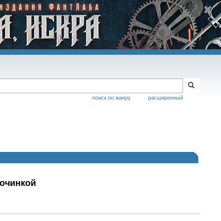
поиск по жанру
расширенный
точинкой