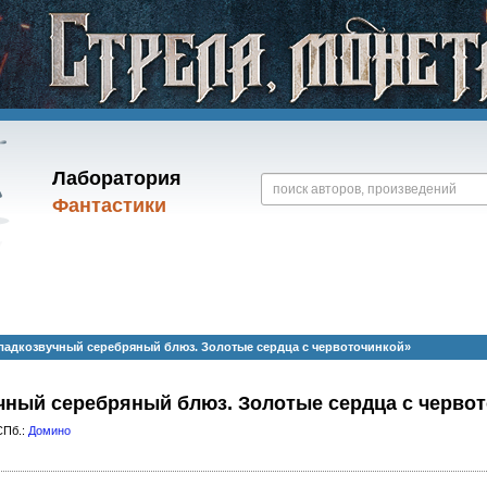
Лаборатория
Фантастики
ладкозвучный серебряный блюз. Золотые сердца с червоточинкой»
чный серебряный блюз. Золотые сердца с черво
СПб.:
Домино