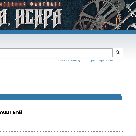
поиск по жанру
расширенный
точинкой