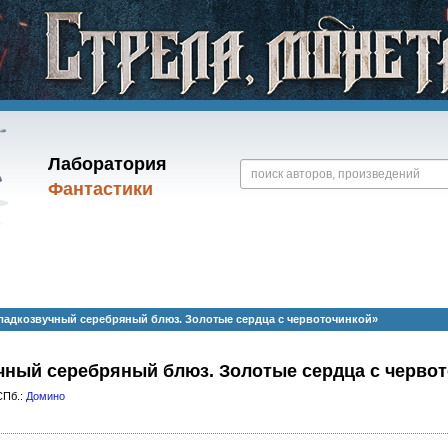
Лаборатория
Фантастики
ладкозвучный серебряный блюз. Золотые сердца с червоточинкой»
чный серебряный блюз. Золотые сердца с черво
СПб.:
Домино