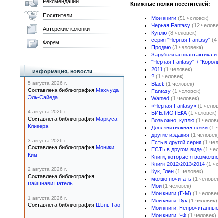
Рекомендации
Книжные полки посетителей:
Посетители
Мои книги
(51 человек)
Черная Fantasy
(12 челове
Авторские колонки
Куплю
(8 человек)
серия "Черная Fantasy"
(4
Форум
Продаю
(3 человека)
Зарубежная фантастика и
"Чёрная Fantasy" + "Корол
2011
(1 человек)
информация, новости
?
(1 человек)
5 августа 2026 г.
Black
(1 человек)
Составлена библиография
Махмуда
Fantasy
(1 человек)
Эль-Сайеда
Wanted
(1 человек)
«Черная Fantasy»
(1 чело
4 августа 2026 г.
БИБЛИОТЕКА
(1 человек)
Составлена библиография
Маркуса
Возможно, куплю
(1 челов
Кливера
Дополнительная полка
(1 
другие издания
(1 человек
3 августа 2026 г.
Есть в другой серии
(1 че
Составлена библиография
Моники
ЕСТЬ в другом виде
(1 че
Ким
Книги, которые я возможн
Книги-2012/2013/2014
(1 ч
2 августа 2026 г.
Кук, Глен
(1 человек)
Составлена библиография
можно почитать
(1 челове
Вайшнави Патель
Мои
(1 человек)
Мои книги (Е-М)
(1 челове
1 августа 2026 г.
Мои книги. Кук
(1 человек)
Составлена библиография
Шэнь Тао
Мои книги. Непрочитанны
Мои книги. ЧФ
(1 человек)