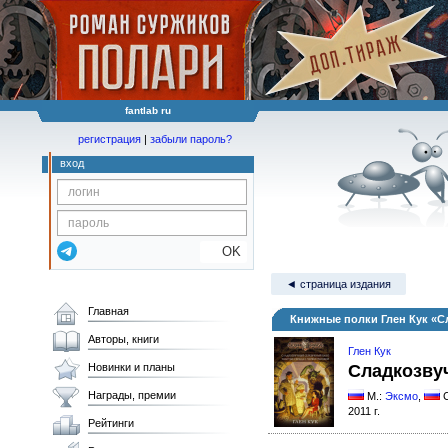
fantlab ru
регистрация
|
забыли пароль?
вход
OK
◄ страница издания
Главная
Книжные полки Глен Кук «С
Авторы, книги
Глен Кук
Новинки и планы
Сладкозву
Награды, премии
М.:
Эксмо
,
2011 г.
Рейтинги