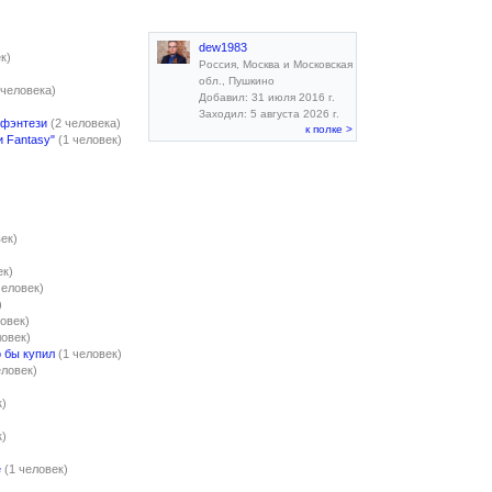
dew1983
к)
Россия, Москва и Московская
обл., Пушкино
 человека)
Добавил: 31 июля 2016 г.
Заходил: 5 августа 2026 г.
 фэнтези
(2 человека)
к полке >
и Fantasy"
(1 человек)
век)
ек)
человек)
)
ловек)
ловек)
о бы купил
(1 человек)
еловек)
к)
к)
е
(1 человек)