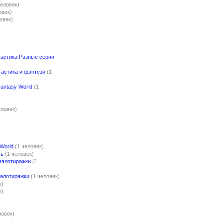
человек)
овек)
овек)
астика Разные серии
астика и фэнтези
(1
antasy World
(1
еловек)
World
(1 человек)
ть
(1 человек)
малотиражки
(1
алотиражки
(1 человек)
к)
к)
ловек)