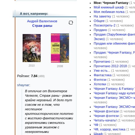
Мои: Черная Fantasy
(1 
Мой книжный шкаф
(1 чел
Моя любимая полка
(1 чел
А вот, например:
На заметку
(1 человек)
Общее
(1 человек)
Андрей Валентинов
Посмотреть-2
(1 человек)
Страж раны
Продано
(1 человек)
Продаю (Зарубежная фант
Эксмо)
(1 человек)
Продаю или обменяю фант
человек)
Продаю: Черная Fantasy, F
человек)
Прочитано
(1 человек)
2010
Прочитано 2012-2018
(1 ч
2008
Уже есть...
(1 человек)
Фантастика
(1 человек)
Рейтинг:
7.84
(489)
Фэнтези
(1 человек)
Хотелки
(1 человек)
shaynar
:
Чёрная Fantasy & Fantasy 
В отличие от Волонтеров
Черная Fantasy надо купи
Челкеля, Страж раны - роман
Черная Fantasy ЭКСМО+ 
крайне неровный. И дело тут
человек)
совсем не в том, что
Черная Fantasy ЭКСМО+м
неспешное
Чёрная фэнтази
(1 челове
криптоисторическое полотно
Черная фэнтези
(1 челове
с мистико-фантастическими
Читать-качать!
(1 человек)
вкраплениями сменилось
ЧФ
(1 человек)
ураганным экшеном с
ЧФ, хоррор, мистика
(1 че
невероятными
Шкаф
(1 человек)