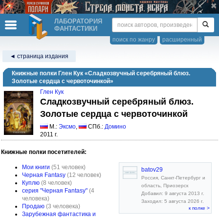
ЛАБОРАТОРИЯ
ФАНТАСТИКИ
поиск по жанру
расширенный
◄ страница издания
Книжные полки Глен Кук «Сладкозвучный серебряный блюз.
Золотые сердца с червоточинкой»
Глен Кук
Сладкозвучный серебряный блюз.
Золотые сердца с червоточинкой
М.:
Эксмо
,
СПб.:
Домино
2011 г.
Книжные полки посетителей:
Мои книги
(51 человек)
batov29
Черная Fantasy
(12 человек)
Россия, Санкт-Петербург и
Куплю
(8 человек)
область, Приозерск
серия "Черная Fantasy"
(4
Добавил: 9 августа 2013 г.
человека)
Заходил: 5 августа 2026 г.
Продаю
(3 человека)
к полке >
Зарубежная фантастика и