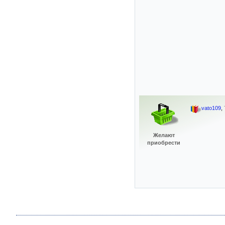
vato109
,
Желают
приобрести