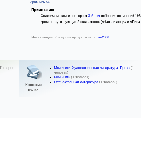
сравнить >>
Примечание:
Содержание книги повторяет
3-й том
собрания сочинений 1961
кроме отсутствующих 2 фельетонов («Часы и люди» и «Писат
Информация об издании предоставлена:
an2001
Мои книги: Художественная литература. Проза
(1
Таганрог
человек)
Мои книги
(1 человек)
Отечественная литература
(1 человек)
Книжные
полки