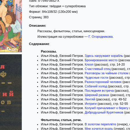
ISBN:
5-7545-0652-X
Тип обложки:
твёрдая
+ суперобложка
Формат:
84x108/32
(130x200 мм)
Страниц:
383
Описание:
Рассказы, фельетоны, статьи, киносценарии.
Иллюстрация на суперобложке —
Г. Огородникова
.
Содержание
:
Рассказы.
Илья Ильф, Евгений Петров.
Здесь нагружают корабль
(рас
Илья Ильф, Евгений Петров.
Бронированное место
(рассказ
Илья Ильф, Евгений Петров.
Клооп
(рассказ), стр. 14-20
Илья Ильф, Евгений Петров.
Счастливый отец
(рассказ), ст
Илья Ильф, Евгений Петров.
Разговоры за чайным столом
Илья Ильф, Евгений Петров.
Чудесные гости
(рассказ), стр
Илья Ильф, Евгений Петров.
Разносторонний человек
(расс
Илья Ильф, Евгений Петров.
Собачий холод
(рассказ), стр.
Илья Ильф, Евгений Петров.
Последняя встреча
(рассказ),
Илья Ильф, Евгений Петров.
Широкий размах
(рассказ), ст
Илья Ильф, Евгений Петров.
Лентяй
(рассказ), стр. 49-52
Илья Ильф, Евгений Петров.
Интриги
(рассказ), стр. 52-55
Илья Ильф, Евгений Петров.
Колумб причаливает к берегу
Илья Ильф, Евгений Петров.
Добродушный Курятников
(рас
Фельетоны, статьи, речи.
Илья Ильф, Евгений Петров.
В золотом переплёте
(очерк), 
Илья Ильф, Евгений Петров.
Мне хочется ехать
(очерк), ст