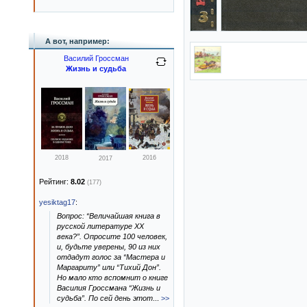
А вот, например:
Василий Гроссман
Жизнь и судьба
2018
2016
2017
Рейтинг:
8.02
(177)
yesiktag17
:
Вопрос: “Величайшая книга в
русской литературе ХХ
века?”. Опросите 100 человек,
и, будьте уверены, 90 из них
отдадут голос за “Мастера и
Маргариту” или “Тихий Дон”.
Но мало кто вспомнит о книге
Василия Гроссмана “Жизнь и
судьба”. По сей день этот
...
>>