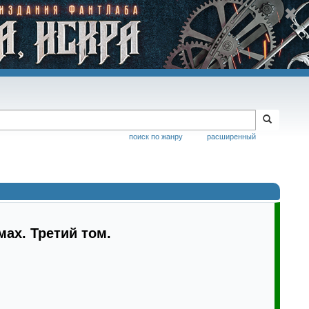
поиск по жанру
расширенный
ах. Третий том.