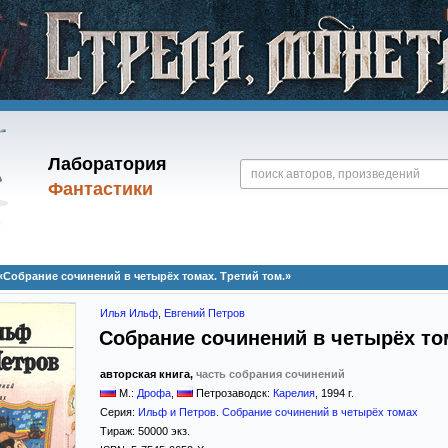
Лаборатория
Фантастики
Собрание сочинений в четырёх томах. Третий том.»
Илья Ильф
,
Евгений Петров
Собрание сочинений в четырёх том
авторская книга,
часть собрания сочинений
М.:
Дрофа
,
Петрозаводск:
Карелия
,
1994
г.
Серия:
Ильф и Петров. Собрание сочинений в четырёх томах
Тираж:
50000 экз.