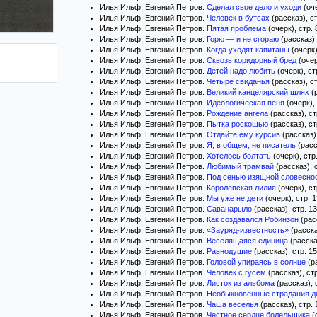
Илья Ильф, Евгений Петров.
Сделал свое дело и уходи
(оче
Илья Ильф, Евгений Петров.
Человек в бутсах
(рассказ), ст
Илья Ильф, Евгений Петров.
Пятая проблема
(очерк), стр. 
Илья Ильф, Евгений Петров.
Горю — и не сгораю
(рассказ),
Илья Ильф, Евгений Петров.
Когда уходят капитаны
(очерк)
Илья Ильф, Евгений Петров.
Сквозь коридорный бред
(очер
Илья Ильф, Евгений Петров.
Детей надо любить
(очерк), ст
Илья Ильф, Евгений Петров.
Четыре свиданья
(рассказ), с
Илья Ильф, Евгений Петров.
Великий канцелярский шлях
(р
Илья Ильф, Евгений Петров.
Идеологическая пеня
(очерк),
Илья Ильф, Евгений Петров.
Рождение ангела
(рассказ), ст
Илья Ильф, Евгений Петров.
Пытка роскошью
(рассказ), ст
Илья Ильф, Евгений Петров.
Отдайте ему курсив
(рассказ),
Илья Ильф, Евгений Петров.
Я, в общем, не писатель
(расс
Илья Ильф, Евгений Петров.
Хотелось болтать
(очерк), стр
Илья Ильф, Евгений Петров.
Любимый трамвай
(рассказ), 
Илья Ильф, Евгений Петров.
Под сенью изящной словесно
Илья Ильф, Евгений Петров.
Королевская лилия
(очерк), ст
Илья Ильф, Евгений Петров.
Мы уже не дети
(очерк), стр. 
Илья Ильф, Евгений Петров.
Саванарыло
(рассказ), стр. 1
Илья Ильф, Евгений Петров.
Как создавался Робинзон
(рас
Илья Ильф, Евгений Петров.
«Зауряд-известность»
(расска
Илья Ильф, Евгений Петров.
Веселящаяся единица
(расска
Илья Ильф, Евгений Петров.
Равнодушие
(рассказ), стр. 1
Илья Ильф, Евгений Петров.
Головой упираясь в солнце
(ра
Илья Ильф, Евгений Петров.
Человек с гусем
(рассказ), ст
Илья Ильф, Евгений Петров.
Листок из альбома
(рассказ), 
Илья Ильф, Евгений Петров.
Необыкновенные страдания д
Илья Ильф, Евгений Петров.
Чаша веселья
(рассказ), стр.
Илья Ильф, Евгений Петров.
Честное сердце болельщика
(