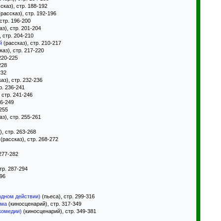
сказ), стр. 188-192
рассказ), стр. 192-196
стр. 196-200
з), стр. 201-204
, стр. 204-210
й
(рассказ), стр. 210-217
каз), стр. 217-220
220-225
228
232
аз), стр. 232-236
р. 236-241
 стр. 241-246
46-249
-255
з), стр. 255-261
, стр. 263-268
(рассказ), стр. 268-272
 277-282
тр. 287-294
296
одном действии)
(пьеса), стр. 299-316
ьма
(киносценарий), стр. 317-349
комедии)
(киносценарий), стр. 349-381