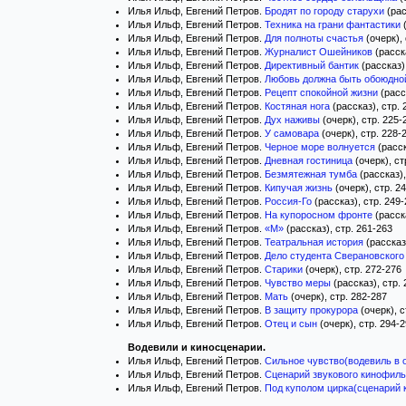
Илья Ильф, Евгений Петров.
Бродят по городу старухи
(рас
Илья Ильф, Евгений Петров.
Техника на грани фантастики
(
Илья Ильф, Евгений Петров.
Для полноты счастья
(очерк), 
Илья Ильф, Евгений Петров.
Журналист Ошейников
(расска
Илья Ильф, Евгений Петров.
Директивный бантик
(рассказ)
Илья Ильф, Евгений Петров.
Любовь должна быть обоюдно
Илья Ильф, Евгений Петров.
Рецепт спокойной жизни
(расс
Илья Ильф, Евгений Петров.
Костяная нога
(рассказ), стр. 
Илья Ильф, Евгений Петров.
Дух наживы
(очерк), стр. 225-
Илья Ильф, Евгений Петров.
У самовара
(очерк), стр. 228-
Илья Ильф, Евгений Петров.
Черное море волнуется
(расск
Илья Ильф, Евгений Петров.
Дневная гостиница
(очерк), ст
Илья Ильф, Евгений Петров.
Безмятежная тумба
(рассказ),
Илья Ильф, Евгений Петров.
Кипучая жизнь
(очерк), стр. 2
Илья Ильф, Евгений Петров.
Россия-Го
(рассказ), стр. 249
Илья Ильф, Евгений Петров.
На купоросном фронте
(расска
Илья Ильф, Евгений Петров.
«М»
(рассказ), стр. 261-263
Илья Ильф, Евгений Петров.
Театральная история
(рассказ)
Илья Ильф, Евгений Петров.
Дело студента Сверановского
Илья Ильф, Евгений Петров.
Старики
(очерк), стр. 272-276
Илья Ильф, Евгений Петров.
Чувство меры
(рассказ), стр.
Илья Ильф, Евгений Петров.
Мать
(очерк), стр. 282-287
Илья Ильф, Евгений Петров.
В защиту прокурора
(очерк), с
Илья Ильф, Евгений Петров.
Отец и сын
(очерк), стр. 294-
Водевили и киносценарии.
Илья Ильф, Евгений Петров.
Сильное чувство(водевиль в 
Илья Ильф, Евгений Петров.
Сценарий звукового кинофил
Илья Ильф, Евгений Петров.
Под куполом цирка(сценарий 