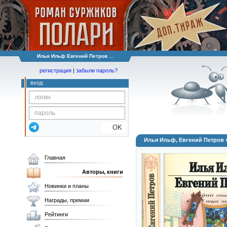
Илья Ильф Евгений Петров ...
регистрация
|
забыли пароль?
вход
OK
Илья Ильф, Евгений Петров «
Главная
Авторы, книги
Новинки и планы
Награды, премии
Рейтинги