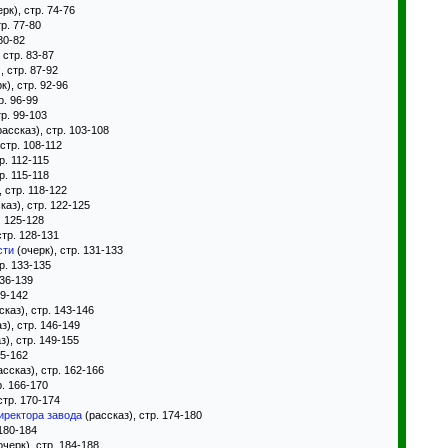
рк), стр. 74-76
р. 77-80
80-82
 стр. 83-87
, стр. 87-92
к), стр. 92-96
р. 96-99
тр. 99-103
ассказ), стр. 103-108
 стр. 108-112
р. 112-115
р. 115-118
 стр. 118-122
каз), стр. 122-125
. 125-128
стр. 128-131
сти
(очерк), стр. 131-133
р. 133-135
136-139
39-142
сказ), стр. 143-146
з), стр. 146-149
з), стр. 149-155
55-162
ссказ), стр. 162-166
р. 166-170
стр. 170-174
иректора завода
(рассказ), стр. 174-180
 180-184
очерк), стр. 184-188