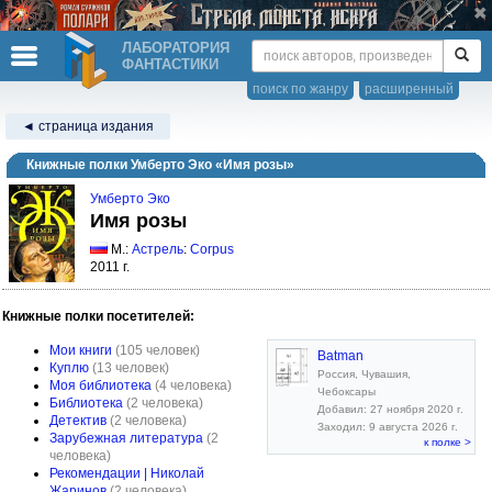
ЛАБОРАТОРИЯ
ФАНТАСТИКИ
поиск по жанру
расширенный
◄ страница издания
Книжные полки Умберто Эко «Имя розы»
Умберто Эко
Имя розы
М.:
Астрель
:
Corpus
2011 г.
Книжные полки посетителей:
Мои книги
(105 человек)
Batman
Куплю
(13 человек)
Россия, Чувашия,
Моя библиотека
(4 человека)
Чебоксары
Библиотека
(2 человека)
Добавил: 27 ноября 2020 г.
Детектив
(2 человека)
Заходил: 9 августа 2026 г.
Зарубежная литература
(2
к полке >
человека)
Рекомендации | Николай
Жаринов
(2 человека)