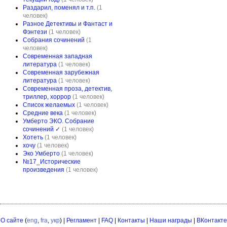
Раздарил, поменял и т.п.
(1
человек)
Разное Детективы и Фантаст и
Фэнтези
(1 человек)
Собрания сочинений
(1
человек)
Современная западная
литература
(1 человек)
Современная зарубежная
литература
(1 человек)
Современная проза, детектив,
триллер, хоррор
(1 человек)
Список желаемых
(1 человек)
Средние века
(1 человек)
Умберто ЭКО. Собрание
сочинений ✓
(1 человек)
Хотеть
(1 человек)
хочу
(1 человек)
Эко Умберто
(1 человек)
№17_Исторические
произведения
(1 человек)
О сайте
(
eng
,
fra
,
укр
) |
Регламент
|
FAQ
|
Контакты
|
Наши награды
|
ВКонтакте