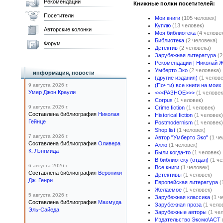
Рекомендации
Книжные полки посетителей:
Посетители
Мои книги
(105 человек)
Куплю
(13 человек)
Авторские колонки
Моя библиотека
(4 челове
Библиотека
(2 человека)
Форум
Детектив
(2 человека)
Зарубежная литература
(2
Рекомендации | Николай 
Умберто Эко
(2 человека)
информация, новости
(другие издания)
(1 челове
9 августа 2026 г.
(Почти) все книги на моих
Умер Джон Краули
<<<РАЗНОЕ>>>
(1 человек
Corpus
(1 человек)
9 августа 2026 г.
Crime fiction
(1 человек)
Составлена библиография
Николая
Historical fiction
(1 человек)
Гейнце
Postmodernism
(1 человек)
Shop list
(1 человек)
7 августа 2026 г.
Автор "Умберто Эко"
(1 че
Составлена библиография
Оливера
Алло
(1 человек)
К. Лэнгмида
Были когда-то
(1 человек)
В библиотеку (отдал)
(1 ч
6 августа 2026 г.
Все книги
(1 человек)
Составлена библиография
Вероники
Детективы
(1 человек)
Дж. Генри
Европейская литература
(
Желаемое
(1 человек)
5 августа 2026 г.
Зарубежная классика
(1 ч
Составлена библиография
Махмуда
Зарубежная проза
(1 чело
Эль-Сайеда
Зарубежные авторы
(1 че
Издательство Эксмо\АСТ