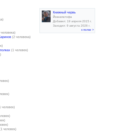
Книжный червь
Йокнапатофа
ка)
Добавил: 19 апреля 2015 г.
Заходил: 9 августа 2026 г.
к полке >
 человека)
Жаринов
(2 человека)
к)
 полках
(1 человек)
)
ловек)
еловек)
1 человек)
еловек)
век)
ловек)
(1 человек)