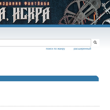
поиск по жанру
расширенный