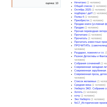
Нечитано
(1 человек)
оценка: 10
Общий список
(1 человек)
Октябрь 2025
(1 человек)
подборка \ да!!!
(1 человек
Полка 4
(1 человек)
Приобрести
(1 человек)
Продам книги (условная ф
Продаю
(1 человек)
Прочая переводная литер
Прочитано
(1 человек)
Прочитать
(1 человек)
Прочитать известные про
ПРОЧИТАТЬ. (самочелендж
человек)
Раздарил, поменял и т.п.
(
Разное Детективы и Фанта
человек)
Собрания сочинений
(1 че
Современная западная ли
Современная зарубежная 
Современная проза, детек
человек)
Список желаемых
(1 чело
Средние века
(1 человек)
Умберто ЭКО. Собрание с
Хотеть
(1 человек)
хочу
(1 человек)
Эко Умберто
(1 человек)
№17_Исторические произ