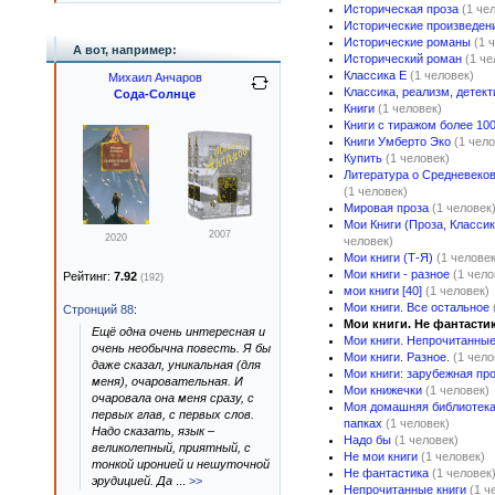
Историческая проза
(1 че
Исторические произведен
Исторические романы
(1 
А вот, например:
Исторический роман
(1 че
Классика E
(1 человек)
Михаил Анчаров
Классика, реализм, детект
Сода-Солнце
Книги
(1 человек)
Книги с тиражом более 100
Книги Умберто Эко
(1 чело
Купить
(1 человек)
Литература о Средневеков
(1 человек)
Мировая проза
(1 человек
Мои Книги (Проза, Классик
2007
2020
человек)
Мои книги (Т-Я)
(1 человек
Мои книги - разное
(1 чело
Рейтинг:
7.92
(192)
мои книги [40]
(1 человек)
Мои книги. Все остальное
Стронций 88
:
Мои книги. Не фантасти
Ещё одна очень интересная и
Мои книги. Непрочитанны
очень необычна повесть. Я бы
Мои книги. Разное.
(1 чело
даже сказал, уникальная (для
Мои книги: зарубежная пр
меня), очаровательная. И
Мои книжечки
(1 человек)
очаровала она меня сразу, с
Моя домашняя библиотека 
первых глав, с первых слов.
папках
(1 человек)
Надо сказать, язык –
Надо бы
(1 человек)
великолепный, приятный, с
Не мои книги
(1 человек)
тонкой иронией и нешуточной
Не фантастика
(1 человек
эрудицией. Да
...
>>
Непрочитанные книги
(1 ч