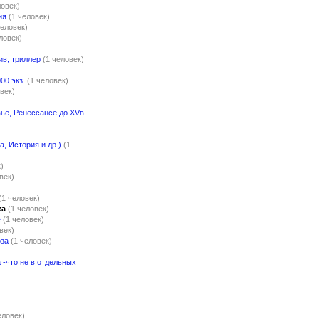
ловек)
ия
(1 человек)
человек)
ловек)
ив, триллер
(1 человек)
00 экз.
(1 человек)
век)
ье, Ренессансе до XVв.
)
а, История и др.)
(1
)
век)
(1 человек)
ка
(1 человек)
е
(1 человек)
век)
оза
(1 человек)
-что не в отдельных
)
еловек)