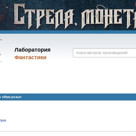
Лаборатория
Фантастики
о «Имя розы»
rpus