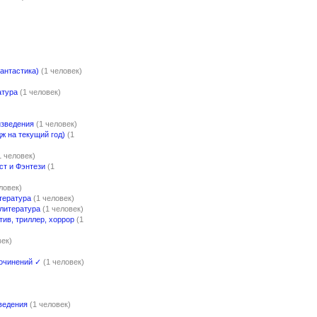
)
антастика)
(1 человек)
атура
(1 человек)
изведения
(1 человек)
 на текущий год)
(1
1 человек)
ст и Фэнтези
(1
ловек)
тература
(1 человек)
литература
(1 человек)
тив, триллер, хоррор
(1
век)
очинений ✓
(1 человек)
ведения
(1 человек)