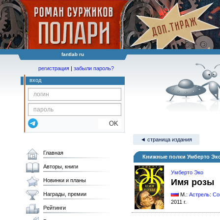
fantlab ru
регистрация
|
забыли пароль?
вход
OK
◄ страница издания
Главная
Книжные полки Умберто Эк
Авторы, книги
Умберто Эко
Новинки и планы
Имя розы
Награды, премии
М.:
Астрель
:
Co
2011 г.
Рейтинги