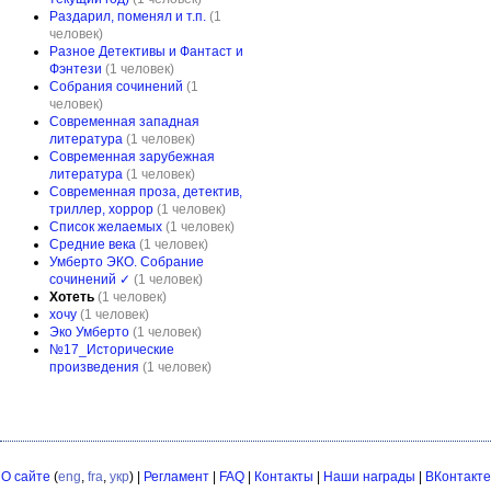
Раздарил, поменял и т.п.
(1
человек)
Разное Детективы и Фантаст и
Фэнтези
(1 человек)
Собрания сочинений
(1
человек)
Современная западная
литература
(1 человек)
Современная зарубежная
литература
(1 человек)
Современная проза, детектив,
триллер, хоррор
(1 человек)
Список желаемых
(1 человек)
Средние века
(1 человек)
Умберто ЭКО. Собрание
сочинений ✓
(1 человек)
Хотеть
(1 человек)
хочу
(1 человек)
Эко Умберто
(1 человек)
№17_Исторические
произведения
(1 человек)
О сайте
(
eng
,
fra
,
укр
) |
Регламент
|
FAQ
|
Контакты
|
Наши награды
|
ВКонтакте