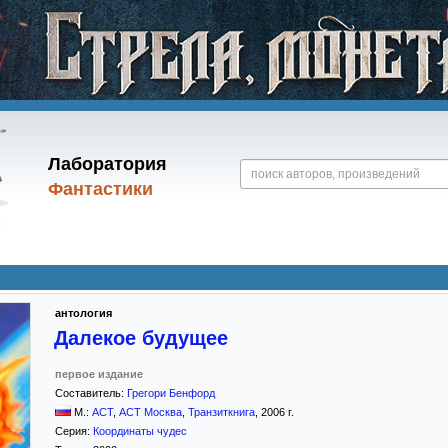
Лаборатория
Фантастики
антология
Далекое будущее
первое издание
Составитель:
Грегори Бенфорд
М.:
АСТ
,
АСТ Москва
,
Транзиткнига
,
2006
г.
Серия:
Координаты чудес