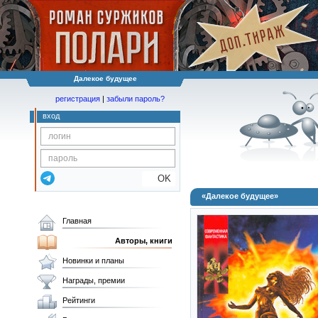
Далекое будущее
регистрация
|
забыли пароль?
вход
OK
«Далекое будущее»
Главная
Авторы, книги
Новинки и планы
Награды, премии
Рейтинги