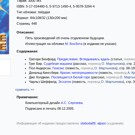
Тираж:
3000 экз.
ISBN:
5-17-034480-5, 5-9713-1490-4, 5-9578-3294-4
Тип обложки:
твёрдая
Формат:
84x108/32
(130x200 мм)
Страниц:
448
Описание:
Пять произведений об очень отдаленном будущем.
Иллюстрация на обложке
М. Бохбота
(в издании не указан).
Содержание
:
Грегори Бенфорд.
Предисловие. Вглядываясь вдаль
(статья,
перево
Грег Бир.
Судебная машина
(рассказ,
перевод
О. Мартынова
), стр. 
Пол Андерсон.
Генезис
(повесть,
перевод
О. Мартынова
), стр. 66-1
Дональд Кингсбери.
Кризис непогрешимости
(повесть,
перевод
А. К
Джо Холдман.
Посвящается Белой горе
(рассказ,
перевод
О. Марты
Чарльз Шеффилд.
Эсхатон
(повесть,
перевод
О. Мартынова
), стр. 
сравнить >>
Примечание:
Компьютерный дизайн
А.С. Сергеева
.
Подписано в печать 08.12.2005.
Информация об издании предоставлена:
sloboda89
,
alpasi
(художник)