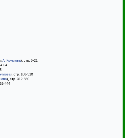
д
А. Круглова
), стр. 5-21
24-64
85
руглова
), стр. 188-310
нова
), стр. 312-360
362-444