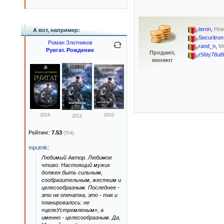
teron
,
Нов
А вот, например:
Securitron
Роман Злотников
rand_n
,
М
Руигат. Рождение
Продают,
r56ty78ui9
меняют
2019
2010
2012
Рейтинг:
7.53
(554)
mputnik
:
Любимый Автор. Любимое
чтиво. Настоящий мужик
должен быть сильным,
сообразительным, жестким и
целесообразным. Последнее -
это не опечатка, это - так и
планировалось: не
«целеУстремленым», а
именно - целесообразным. Да,