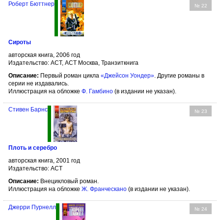
Роберт Бюттнер
№ 22
Сироты
авторская книга, 2006 год
Издательство: АСТ, АСТ Москва, Транзиткнига
Описание:
Первый роман цикла
«Джейсон Уондер»
. Другие романы в
серии не издавались.
Иллюстрация на обложке
Ф. Гамбино
(в издании не указан).
Стивен Барнс
№ 23
Плоть и серебро
авторская книга, 2001 год
Издательство: АСТ
Описание:
Внецикловый роман.
Иллюстрация на обложке
Ж. Франческано
(в издании не указан).
Джерри Пурнелл
№ 24