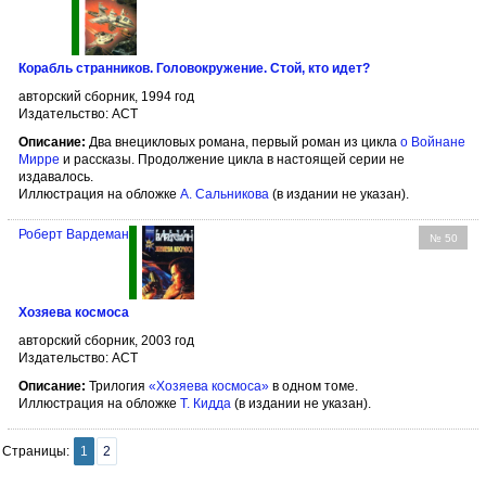
Корабль странников. Головокружение. Стой, кто идет?
авторский сборник, 1994 год
Издательство: АСТ
Описание:
Два внецикловых романа, первый роман из цикла
о Войнане
Мирре
и рассказы. Продолжение цикла в настоящей серии не
издавалось.
Иллюстрация на обложке
А. Сальникова
(в издании не указан).
Роберт Вардеман
№ 50
Хозяева космоса
авторский сборник, 2003 год
Издательство: АСТ
Описание:
Трилогия
«Хозяева космоса»
в одном томе.
Иллюстрация на обложке
Т. Кидда
(в издании не указан).
Страницы:
1
2