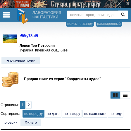
ЛАБОРАТОРИЯ
ФАНТАСТИКИ
поиск по жанру
расширенный
r56ty78ui9
Левон Тер-Петросян
Украина, Киевская обл., Киев
◄ книжные полки
Продаю книги из серии "Координаты чудес"
Страницы:
1
2
Сортировка:
по порядку
по дате
по автору
по названию
по году
по серии
Фильтр