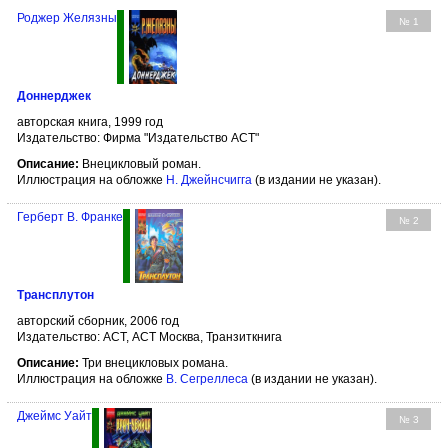
Роджер Желязны
№ 1
Доннерджек
авторская книга, 1999 год
Издательство: Фирма "Издательство АСТ"
Описание:
Внецикловый роман.
Иллюстрация на обложке
Н. Джейнсчигга
(в издании не указан).
Герберт В. Франке
№ 2
Трансплутон
авторский сборник, 2006 год
Издательство: АСТ, АСТ Москва, Транзиткнига
Описание:
Три внецикловых романа.
Иллюстрация на обложке
В. Сегреллеса
(в издании не указан).
Джеймс Уайт
№ 3