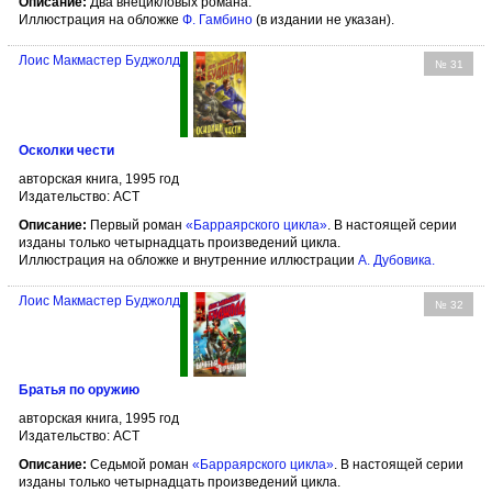
Описание:
Два внецикловых романа.
Иллюстрация на обложке
Ф. Гамбино
(в издании не указан).
Лоис Макмастер Буджолд
№ 31
Осколки чести
авторская книга, 1995 год
Издательство: АСТ
Описание:
Первый роман
«Барраярского цикла»
. В настоящей серии
изданы только четырнадцать произведений цикла.
Иллюстрация на обложке и внутренние иллюстрации
А. Дубовика
.
Лоис Макмастер Буджолд
№ 32
Братья по оружию
авторская книга, 1995 год
Издательство: АСТ
Описание:
Седьмой роман
«Барраярского цикла»
. В настоящей серии
изданы только четырнадцать произведений цикла.