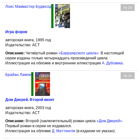
Лоис Макмастер Буджолд
№ 20
Игра форов
авторская книга, 1995 год
Издательство: АСТ
Описание:
Четвёртый роман
«Барраярского цикла»
. В настоящей
серии изданы только четырнадцать произведений цикла.
Иллюстрация на обложке и внутренние иллюстрации
А. Дубовика
.
Брайан Ламли
№ 21
Дом Дверей. Второй визит
авторская книга, 2003 год
Издательство: АСТ
Описание:
Второй (заключительный) роман цикла
«Дом Дверей»
.
Первый роман в серии не издавался.
Иллюстрация на обложке
Д. Маттингли
(в издании не указан).