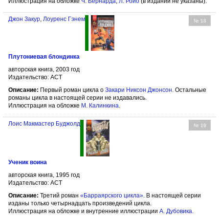
Иллюстрация на обложке
Ч. Бернарда
,
Л. Ройо
(в издании не указаны).
Джон Закур
,
Лоуренс Гэнем
№ 18
Плутониевая блондинка
авторская книга, 2003 год
Издательство: АСТ
Описание:
Первый роман цикла о
Закари Никсон Джонсон
. Остальные
романы цикла в настоящей серии не издавались.
Иллюстрация на обложке
М. Калинкина
.
Лоис Макмастер Буджолд
№ 19
Ученик воина
авторская книга, 1995 год
Издательство: АСТ
Описание:
Третий роман
«Барраярского цикла»
. В настоящей серии
изданы только четырнадцать произведений цикла.
Иллюстрация на обложке и внутренние иллюстрации
А. Дубовика
.