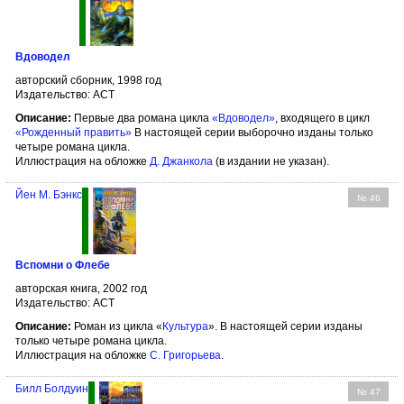
Вдоводел
авторский сборник, 1998 год
Издательство: АСТ
Описание:
Первые два романа цикла
«Вдоводел»
, входящего в цикл
«Рожденный править»
В настоящей серии выборочно изданы только
четыре романа цикла.
Иллюстрация на обложке
Д. Джанкола
(в издании не указан).
Йен М. Бэнкс
№ 46
Вспомни о Флебе
авторская книга, 2002 год
Издательство: АСТ
Описание:
Роман из цикла «
Культура
». В настоящей серии изданы
только четыре романа цикла.
Иллюстрация на обложке
С. Григорьева
.
Билл Болдуин
№ 47