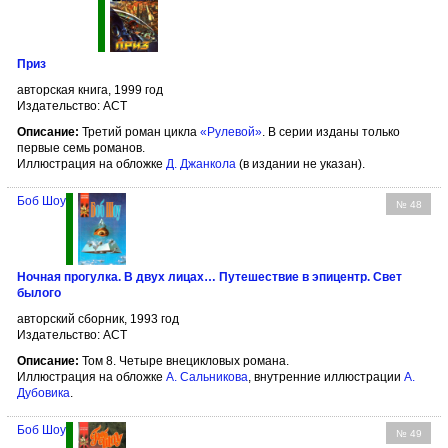
Приз
авторская книга, 1999 год
Издательство: АСТ
Описание:
Третий роман цикла
«Рулевой»
. В серии изданы только
первые семь романов.
Иллюстрация на обложке
Д. Джанкола
(в издании не указан).
Боб Шоу
№ 48
Ночная прогулка. В двух лицах… Путешествие в эпицентр. Свет
былого
авторский сборник, 1993 год
Издательство: АСТ
Описание:
Том 8. Четыре внецикловых романа.
Иллюстрация на обложке
А. Сальникова
, внутренние иллюстрации
А.
Дубовика
.
Боб Шоу
№ 49