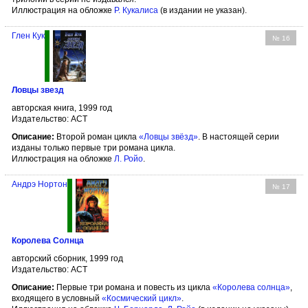
Иллюстрация на обложке
Р. Кукалиса
(в издании не указан).
Глен Кук
№ 16
Ловцы звезд
авторская книга, 1999 год
Издательство: АСТ
Описание:
Второй роман цикла
«Ловцы звёзд»
. В настоящей серии
изданы только первые три романа цикла.
Иллюстрация на обложке
Л. Ройо
.
Андрэ Нортон
№ 17
Королева Солнца
авторский сборник, 1999 год
Издательство: АСТ
Описание:
Первые три романа и повесть из цикла
«Королева солнца»
,
входящего в условный
«Космический цикл»
.