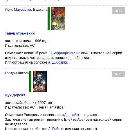
Лоис Макмастер Буджолд
№ 37
Танец отражений
авторская книга, 1996 год
Издательство: АСТ
Описание:
Девятый роман
«Барраярского цикла»
. В настоящей серии
изданы только четырнадцать произведений цикла.
Иллюстрация на обложке
А. Дубовика
.
Гордон Диксон
№ 38
Дух Дорсая
авторский сборник, 1997 год
Издательство: АСТ, Terra Fantastica
Описание:
Рассказы и повести из
«Дорсайского цикла»
.
Заключительный роман трилогии о Блейзе Аренсе в настоящей серии
не издавался.
Иллюстрация на обложке
Л. Ройо
(в издании не указан).