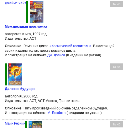
Джеймс Уайт
№ 43
Межзвездная неотложка
авторская книга, 1997 год
Издательство: АСТ
Описание:
Роман из цикла
«Космический госпиталь»
. В настоящей
серии изданы только шесть романов цикла.
Иллюстрация на обложке
Дж. Дэвиса
(в издании не указан).
№ 44
Далекое будущее
антология, 2006 год
Издательство: АСТ, АСТ Москва, Транзиткнига
Описание:
Пять произведений об очень отдаленном будущем.
Иллюстрация на обложке
М. Бохбота
(в издании не указан).
Майк Резник
№ 45