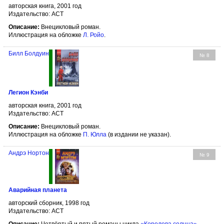
авторская книга, 2001 год
Издательство: АСТ
Описание:
Внецикловый роман.
Иллюстрация на обложке
Л. Ройо
.
Билл Болдуин
№ 8
Легион Кэнби
авторская книга, 2001 год
Издательство: АСТ
Описание:
Внецикловый роман.
Иллюстрация на обложке
П. Юлла
(в издании не указан).
Андрэ Нортон
№ 9
Аварийная планета
авторский сборник, 1998 год
Издательство: АСТ
Описание:
Четвёртый и пятый романы цикла
«Королева солнца»
,