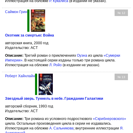
Иллюстрация на обложке
Р. Кукалиса
(в издании не указан).
Саймон Грин
№ 12
Охотник за смертью: Война
авторская книга, 2000 год
Издательство: АСТ
Описание:
Третий роман о приключениях
Оуэна
из цикла
«Сумерки
Империи»
. В настоящей серии изданы только три романа цикла.
Иллюстрация на обложке
Л. Ройо
(в издании не указан).
Роберт Хайнлайн
№ 13
Звездный зверь. Туннель в небе. Гражданин Галактики
авторский сборник, 1993 год
Издательство: АСТ
Описание:
Три романа из условного подросткового
«Скрибнеровского»
цикла. Остальные произведения цикла в серии не издавались.
Иллюстрация на обложке
А. Сальникова
; внутренние иллюстрации
Я.