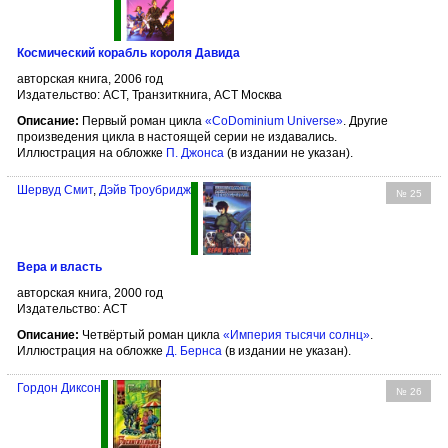
Космический корабль короля Давида
авторская книга, 2006 год
Издательство: АСТ, Транзиткнига, АСТ Москва
Описание:
Первый роман цикла
«CoDominium Universe»
. Другие
произведения цикла в настоящей серии не издавались.
Иллюстрация на обложке
П. Джонса
(в издании не указан).
Шервуд Смит
,
Дэйв Троубридж
№ 25
Вера и власть
авторская книга, 2000 год
Издательство: АСТ
Описание:
Четвёртый роман цикла
«Империя тысячи солнц»
.
Иллюстрация на обложке
Д. Бернсa
(в издании не указан).
Гордон Диксон
№ 26