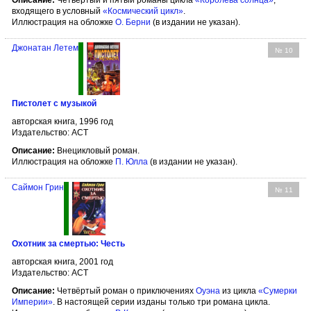
входящего в условный
«Космический цикл»
.
Иллюстрация на обложке
О. Берни
(в издании не указан).
Джонатан Летем
№ 10
Пистолет с музыкой
авторская книга, 1996 год
Издательство: АСТ
Описание:
Внецикловый роман.
Иллюстрация на обложке
П. Юлла
(в издании не указан).
Саймон Грин
№ 11
Охотник за смертью: Честь
авторская книга, 2001 год
Издательство: АСТ
Описание:
Четвёртый роман о приключениях
Оуэна
из цикла
«Сумерки
Империи»
. В настоящей серии изданы только три романа цикла.