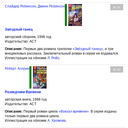
Спайдер Робинсон
,
Джинн Робинсон
№ 41
Звёздный танец
авторский сборник, 1996 год
Издательство: АСТ
Описание:
Первые два романа трилогии
«Звёздный танец»
, и три
внецикловых рассказа. Заключительный роман в серии не издавался.
Иллюстрация на обложке
Л. Ройо
.
Роберт Асприн
№ 42
Разведчики Времени
авторская книга, 1998 год
Издательство: АСТ
Описание:
Первый роман цикла
«Вокзал времени»
. В серии изданы
только первые два романа цикла.
Иллюстрация на обложке
А. Хромова
.