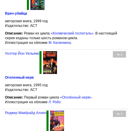
Врач-убийца
авторская книга, 1999 год
Издательство: АСТ
Описание:
Роман из цикла
«Космический госпиталь»
. В настоящей
серии изданы только шесть романов цикла.
Иллюстрация на обложке
М. Калинкина
.
Уолтер Йон Уильямс
№ 4
Оголенный нерв
авторская книга, 1995 год
Издательство: АСТ
Описание:
Первый роман цикла
«Оголённый нерв»
.
Иллюстрация на обложке
Л. Ройо
.
Роджер Макбрайд Аллен
№ 5