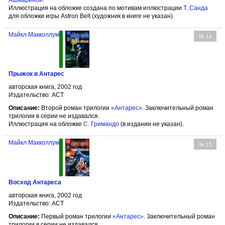
Ашмариной
.
Иллюстрация на обложке создана по мотивам иллюстрации
Т. Санда
для обложки игры Astron Belt (художник в книге не указан)
Майкл Макколлум
№ 14
Прыжок в Антарес
авторская книга, 2002 год
Издательство: АСТ
Описание:
Второй роман трилогии
«Антарес»
. Заключительный роман
трилогии в серии не издавался.
Иллюстрация на обложке
С. Гримандо
(в издании не указан).
Майкл Макколлум
№ 15
Восход Антареса
авторская книга, 2002 год
Издательство: АСТ
Описание:
Первый роман трилогии
«Антарес»
. Заключительный роман
трилогии в серии не издавался.