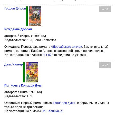
Гордон Диксон
№ 39
Рождение Дорсая
авторский сборник, 1998 год
Издательство: АСТ, Terra Fantastica
Описание:
Первые два романа
«Дорсайского цикла»
. Заключительный
роман трилогии о Блейзе Аренсе в настоящей серии не издавался.
Иллюстрация на обложке
Л. Ройо
(в издании не указан).
Джек Чалкер
№ 40
Полночь у Колодца Душ
авторская книга, 1998 год
Издательство: АСТ
Описание:
Первый роман цикла
«Колодец душ»
. В серии были изданы
только первые три романа.
Иллюстрация на обложке
М. Калинкина
.