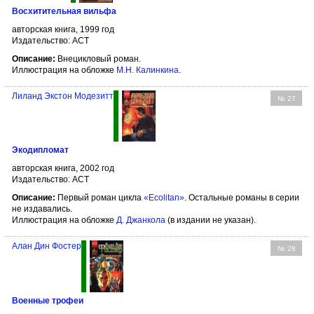
Восхитительная вильфа
авторская книга, 1999 год
Издательство: АСТ
Описание:
Внецикловый роман.
Иллюстрация на обложке
М.Н. Калинкина
.
Лиланд Экстон Модезитт
№ 27
Экодипломат
авторская книга, 2002 год
Издательство: АСТ
Описание:
Первый роман цикла
«Ecolitan»
. Остальные романы в серии
не издавались.
Иллюстрация на обложке
Д. Джанкола
(в издании не указан).
Алан Дин Фостер
№ 28
Военные трофеи