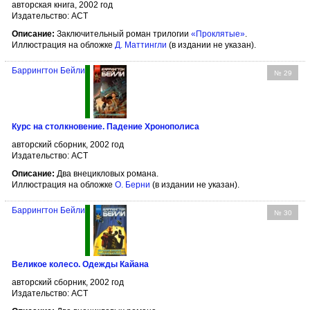
авторская книга, 2002 год
Издательство: АСТ
Описание:
Заключительный роман трилогии
«Проклятые»
.
Иллюстрация на обложке
Д. Маттингли
(в издании не указан).
Баррингтон Бейли
№ 29
Курс на столкновение. Падение Хронополиса
авторский сборник, 2002 год
Издательство: АСТ
Описание:
Два внецикловых романа.
Иллюстрация на обложке
О. Берни
(в издании не указан).
Баррингтон Бейли
№ 30
Великое колесо. Одежды Кайана
авторский сборник, 2002 год
Издательство: АСТ