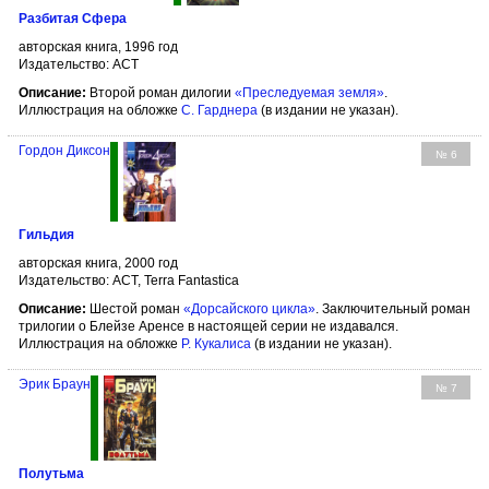
Разбитая Сфера
авторская книга, 1996 год
Издательство: АСТ
Описание:
Второй роман дилогии
«Преследуемая земля»
.
Иллюстрация на обложке
С. Гарднера
(в издании не указан).
Гордон Диксон
№ 6
Гильдия
авторская книга, 2000 год
Издательство: АСТ, Terra Fantastica
Описание:
Шестой роман
«Дорсайского цикла»
. Заключительный роман
трилогии о Блейзе Аренсе в настоящей серии не издавался.
Иллюстрация на обложке
Р. Кукалиса
(в издании не указан).
Эрик Браун
№ 7
Полутьма