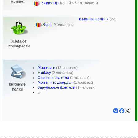
меняют
Рэндольф
,
Копейск Чел. области
книжные полки »
(22)
Rooh
,
Молодечно
Желают
приобрести
Мои книги
(13 человек)
Fantasy
(2 человека)
Отцы-основатели
(1 человек)
Мои книги. Джордан
(1 человек)
Книжные
Зарубежное фэнтези
(1 человек)
полки
...