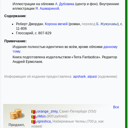
Иллюстрации на обложке
А. Дубовика
(центр и фон). Внутренние
иллюстрации
Я. Ашмариной
.
Содержание
:
Роберт Джордан.
Корона мечей
(роман,
перевод
Б. Жужунавы
), с.
11-806
Глоссарий, с. 807-829
Примечание:
Издание полностью идентично во всём, кроме обложки
данному
тому
.
Книга подготовлена издательством «Terra Fantastica». Редактор
Андрей Ермолаев.
Информация об издании предоставлена:
apshark
,
alpasi
(художники)
Все
orange_zmiy
,
Санкт-Петербург
(550)
riktus
(800 рублей)
igreshca
,
Набережные Челны
(700 р, как
Продают,
новая)