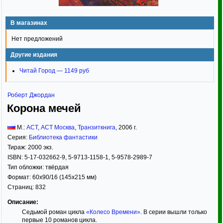
В магазинах
Нет предложений
Другие издания
Читай Город — 1149 руб
Роберт Джордан
Корона мечей
М.:
АСТ
,
АСТ Москва
,
Транзиткнига
,
2006
г.
Серия:
Библиотека фантастики
Тираж:
2000 экз.
ISBN:
5-17-032662-9, 5-9713-1158-1, 5-9578-2989-7
Тип обложки:
твёрдая
Формат:
60x90/16
(145x215 мм)
Страниц:
832
Описание:
Седьмой роман цикла
«Колесо Времени»
. В серии вышли только
первые 10 романов цикла.