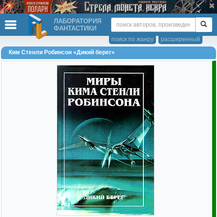
ЛАБОРАТОРИЯ
ФАНТАСТИКИ
поиск по жанру
расширенный
Ким Стенли Робинсон «Дикий берег»