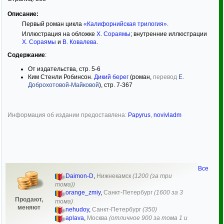
Описание:
Первый роман цикла
«Калифорнийская трилогия»
.
Иллюстрация на обложке
Х. Сораямы
; внутренние иллюстрации
Х. Сораямы
и
В. Ковалева
.
Содержание
:
От издательства, стр. 5-6
Ким Стенли Робинсон.
Дикий берег
(роман,
перевод
Е.
Доброхотовой-Майковой
), стр. 7-367
Информация об издании предоставлена:
Papyrus
,
novivladm
Все
Daimon-D
,
Нижнекамск
(1200 (за три
тома))
orange_zmiy
,
Санкт-Петербург
(1600 за 3
Продают,
тома)
меняют
nehudoy
,
Санкт-Петербург
(350)
aplava
,
Москва
(отличное 900 за тома 1 и