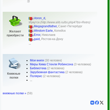
3)
Voron_d
,
Иркутск
(http://www.alib.ru/bs.php4?bs=Retro)
Megagrandfather
,
Санкт-Петербург
Windom Earle
,
Копейск
Желают
Error
,
Николаев
приобрести
gaid
,
Ростов-на-Дону
...
Мои книги
(30 человек)
Миры Кима Стенли Робинсона
(3 человека)
Библиотека
(2 человека)
Зарубежная фантастика
(2 человека)
Книжные
Полярис
(2 человека)
полки
...
книжные полки »
(59)