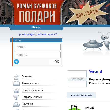
Куплю
регистрация
|
забыли пароль?
вход
OK
Voron_d
Главная
Воронов Дмит
Россия, Иркутск
Авторы, книги
Новинки и планы
◄ книжные полки
Награды, премии
Рейтинги
Куплю