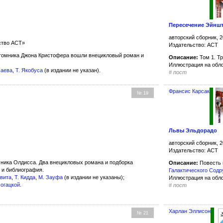
Пересечение Эйнш
авторский сборник, 2
ство АСТ»
Издательство: АСТ
томника Джона Кристофера вошли внецикловый роман и
Описание:
Том 1. Тр
Иллюстрация на обл
маева
,
Т. Якобуса
(в издании не указан).
#
пост
Франсис Карсак
№ 19
Львы Эльдорадо
авторский сборник, 2
Издательство: АСТ
ника Олдисса. Два внецикловых романа и подборка
Описание:
Повесть 
 и библиография.
Галактического Сод
Свита
,
Т. Кидда
,
М. Зауфа
(в издании не указаны);
Иллюстрация на обл
могацкой
.
#
пост
Харлан Эллисон
№ 21