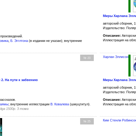
Миры Харлана Элли
авторский сборник, 1
Издательство: Поля
Описание:
Авторск
произведений.
Иллюстрация на обл
бовика
,
Б. Эгглтона
(в издании не указан); внутренние
Харлан Эллисон
№ 23
2. На пути к забвению
Миры Харлана Элли
авторский сборник, 1
Издательство: Поля
ассказов.
Описание:
Авторск
раямы
; внутренние иллюстрации
В. Ковалева
(шмуцтитул).
Иллюстрация на обл
Oliga 1500р. 3 тома
Ким Стенли Робинсо
№ 25