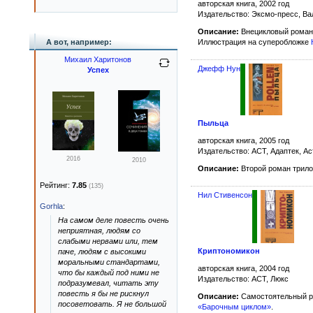
авторская книга, 2002 год
Издательство: Эксмо-пресс, В
Описание:
Внецикловый роман
А вот, например:
Иллюстрация на суперобложке
Михаил Харитонов
Джефф Нун
Успех
Пыльца
авторская книга, 2005 год
Издательство: АСТ, Адаптек, А
2016
2010
Описание:
Второй роман трил
Рейтинг:
7.85
(135)
Нил Стивенсон
Gorhla
:
На самом деле повесть очень
неприятная, людям со
слабыми нервами или, тем
Криптономикон
паче, людям с высокими
моральными стандартами,
авторская книга, 2004 год
что бы каждый под ними не
Издательство: АСТ, Люкс
подразумевал, читать эту
повесть я бы не рискнул
Описание:
Самостоятельный р
посоветовать. Я не большой
«Барочным циклом»
.