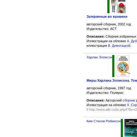
Затерянные во времени
авторский сборник, 2002 год
Издательство: АСТ
Описание:
Сборник избранных 
Иллюстрации на обложке
А. Ду
иллюстрации
В. Домогацкой
.
Харлан Эллисон
Миры Харлана Эллисона. Том 
авторский сборник, 1997 год
Издательство: Полярис
Описание:
Авторский
сборник
р
Иллюстрация на обложке
Х. Со
#
http://www.alib.ru/bs.php4?bs=
Ким Стенли Робинсон