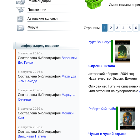
Рекомендации
Имею желание прио
Посетители
Авторские колонки
Форум
Страницы:
1
2
3
4
5
6
Курт Воннегут
информация, новости
6 августа 2026 г.
Составлена библиография
Вероники
Дж. Генри
Сирены Титана
5 августа 2026 г.
авторский сборник, 2004 год
Составлена библиография
Махмуда
Издательство: Эксмо, Домино
Эль-Сайеда
Описание:
Пять не связанных 
4 августа 2026 г.
Иллюстрация на суперобложке
Составлена библиография
Маркуса
Кливера
3 августа 2026 г.
Роберт Хайнлайн
Составлена библиография
Моники
Ким
2 августа 2026 г.
Составлена библиография
Чужак в чужой стране
Вайшнави Патель