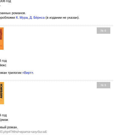
008 год
о
ранных романов.
еробложке
К. Мура
,
Д. Бёрнсa
(в издании не указан).
№ 6
4 год
Люкс
оман трилогии
«Вирт»
.
№ 8
4 год
Ермак
вый роман.
find3.php4?tfind=врата+анубиса&