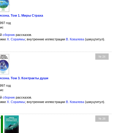
сона. Том 1. Миры Страха
997 год
рис
ий
сборник
рассказов.
ожке
Х. Сораямы
; внутренние иллюстрации
В. Ковалева
(шмуцтитул).
№ 24
сона. Том 3. Контракты души
997 год
рис
ий
сборник
рассказов.
ожке
Х. Сораямы
; внутренние иллюстрации
В. Ковалева
(шмуцтитул).
н
№ 26