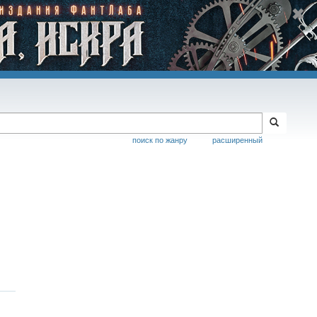
поиск по жанру
расширенный