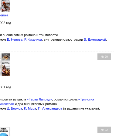
тейна
002 год
и внецикловых романа и три повести.
ожке
В. Ненова
,
Р. Кукалиса
; внутренние иллюстрации
В. Домогацкой
.
№ 20
001 год
и роман из цикла
«Тераи Лапрад»
, роман из цикла
«Трилогия
ружества»
и два внецикловых романа.
ожке
Д. Бернса
,
K. Мура
,
П. Александера
(в издании не указаны).
№ 22