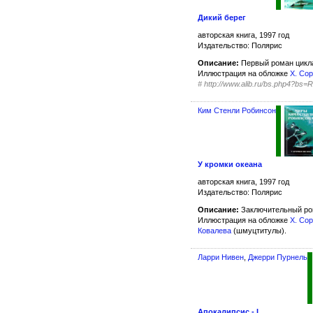
Дикий берег
авторская книга, 1997 год
Издательство: Полярис
Описание:
Первый роман цик
Иллюстрация на обложке
Х. Со
#
http://www.alib.ru/bs.php4?bs=R
Ким Стенли Робинсон
У кромки океана
авторская книга, 1997 год
Издательство: Полярис
Описание:
Заключительный р
Иллюстрация на обложке
Х. Со
Ковалева
(шмуцтитулы).
Ларри Нивен
,
Джерри Пурнель
Апокалипсис - I