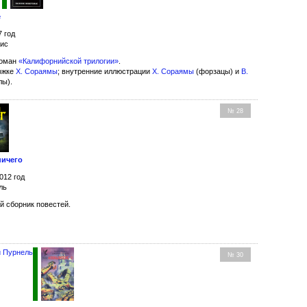
е
7 год
рис
роман
«Калифорнийской трилогии»
.
ожке
Х. Сораямы
; внутренние иллюстрации
Х. Сораямы
(форзацы) и
В.
лы).
№ 28
ничего
012 год
ль
й сборник повестей.
 Пурнель
№ 30