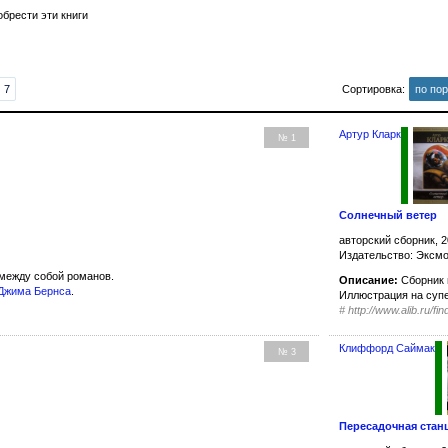
брести эти книги
7
Сортировка:
по по
Артур Кларк
№ 1
Солнечный ветер
авторский сборник, 2
Издательство: Эксм
между собой романов.
Описание:
Сборник 
Джима Бернса
.
Иллюстрация на суп
#
http://www.alib.ru/
Клиффорд Саймак
№ 3
Пересадочная стан