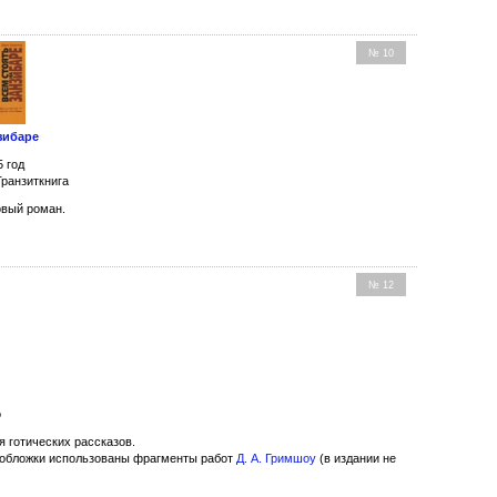
№ 10
зибаре
5 год
Транзиткнига
вый роман.
№ 12
о
я готических рассказов.
обложки использованы фрагменты работ
Д. А. Гримшоу
(в издании не