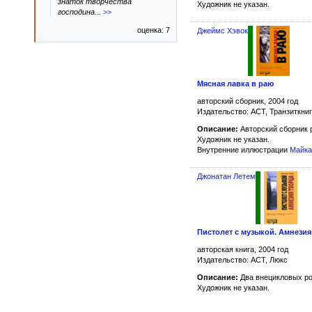
знаток творчества
Художник не указан.
господина
...
>>
оценка: 7
Джеймс Хэвок
Мясная лавка в раю
авторский сборник, 2004 год
Издательство: АСТ, Транзиткниг
Описание:
Авторский сборник 
Художник не указан.
Внутренние иллюстрации
Майка
Джонатан Летем
Пистолет с музыкой. Амнези
авторская книга, 2004 год
Издательство: АСТ, Люкс
Описание:
Два внецикловых р
Художник не указан.