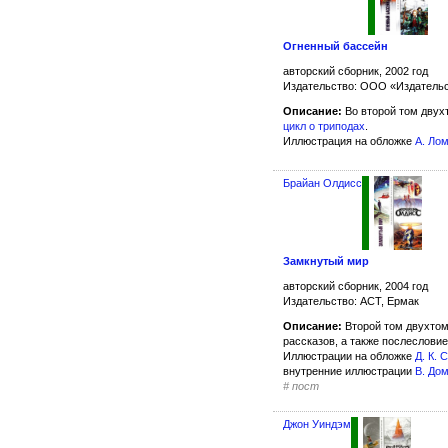
Огненный бассейн
авторский сборник, 2002 год
Издательство: ООО «Издатель
Описание:
Во второй том двух
цикл о триподах
.
Иллюстрация на обложке
А. Ло
Брайан Олдисс
Замкнутый мир
авторский сборник, 2004 год
Издательство: АСТ, Ермак
Описание:
Второй том двухтом
рассказов, а также послесловие
Иллюстрации на обложке
Д. К. 
внутренние иллюстрации
В. До
#
пост
Джон Уиндэм