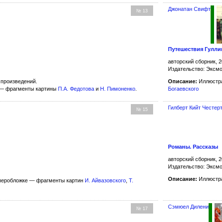
Джонатан Свифт
№ 13
Путешествия Гулли
авторский сборник, 2
Издательство: Эксм
произведений.
Описание:
Иллюстра
 — фрагменты картины
П.А. Федотова
и
Н. Пимоненко
.
Богаевского
Гилберт Кийт Честер
№ 15
Романы. Рассказы
авторский сборник, 2
Издательство: Эксм
Описание:
Иллюстра
перобложке — фрагменты картин
И. Айвазовского
,
Т.
Сэмюел Дилени
№ 17