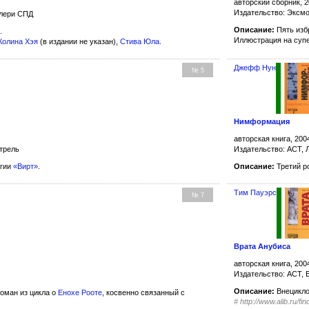
авторский сборник, 2
Издательство: Эксм
алери СПД
Описание:
Пять изб
.
Иллюстрация на суп
Колина Хэя
(в издании не указан),
Стива Юла
.
Джефф Нун
№ 5
Нимформация
авторская книга, 200
Издательство: АСТ, 
стрель
Описание:
Третий р
огии
«Вирт»
.
Тим Пауэрс
№ 7
Врата Анубиса
авторская книга, 200
Издательство: АСТ, 
Описание:
Внецикло
оман из цикла о
Енохе Рооте
, косвенно связанный с
#
http://www.alib.ru/