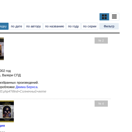
рядку
по дате
по автору
по названию
по году
по серии
Фильтр
№ 2
002 год
о, Валери СПД
избранных произведений.
еробложке
Джима Бернса
.
find3.php4?tfind=Солнечный+вете
№ 4
ция