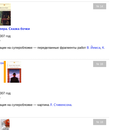
№ 14
вера. Сказка бочки
007 год
о
ции на суперобложке — переделанные фрагменты работ
В. Йемса
,
К.
тон
№ 16
007 год
о
ция на суперобложке — картина
Л. Стивенсона
.
№ 18