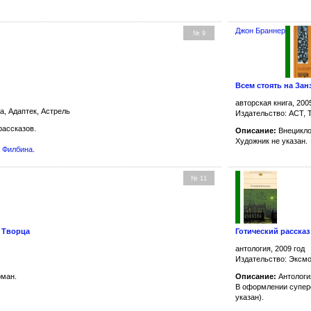
Джон Браннер
№ 9
Всем стоять на Зан
авторская книга, 200
а, Адаптек, Астрель
Издательство: АСТ, 
рассказов.
Описание:
Внецикло
Художник не указан.
 Филбина
.
№ 11
я Творца
Готический рассказ
антология, 2009 год
Издательство: Эксм
оман.
Описание:
Антологи
В оформлении супер
указан).