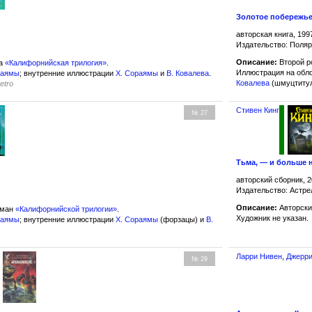
Золотое побережь
авторская книга, 199
Издательство: Поля
Описание:
Второй 
ла
«Калифорнийская трилогия»
.
Иллюстрация на обл
раямы
; внутренние иллюстрации
Х. Сораямы
и
В. Ковалева
.
Ковалева
(шмуцтиту
etro
Стивен Кинг
№ 27
Тьма, — и больше 
авторский сборник, 2
Издательство: Астре
Описание:
Авторски
оман
«Калифорнийской трилогии»
.
Художник не указан.
раямы
; внутренние иллюстрации
Х. Сораямы
(форзацы) и
В.
Ларри Нивен
,
Джерри
№ 29