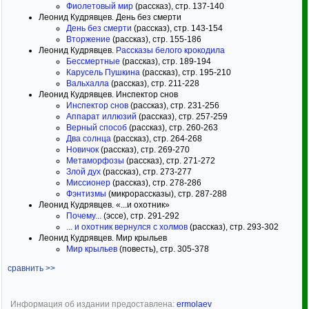
Фиолетовый мир
(рассказ), стр. 137-140
Леонид Кудрявцев. День без смерти
День без смерти
(рассказ), стр. 143-154
Вторжение
(рассказ), стр. 155-186
Леонид Кудрявцев.
Рассказы белого крокодила
Бессмертные
(рассказ), стр. 189-194
Карусель Пушкина
(рассказ), стр. 195-210
Вальхалла
(рассказ), стр. 211-228
Леонид Кудрявцев. Инспектор снов
Инспектор снов
(рассказ), стр. 231-256
Аппарат иллюзий
(рассказ), стр. 257-259
Верный способ
(рассказ), стр. 260-263
Два солнца
(рассказ), стр. 264-268
Новичок
(рассказ), стр. 269-270
Метаморфозы
(рассказ), стр. 271-272
Злой дух
(рассказ), стр. 273-277
Миссионер
(рассказ), стр. 278-286
Фэнтизмы
(микрорассказы), стр. 287-288
Леонид Кудрявцев. «...и охотник»
Почему...
(эссе), стр. 291-292
... и охотник вернулся с холмов
(рассказ), стр. 293-302
Леонид Кудрявцев. Мир крыльев
Мир крыльев
(повесть), стр. 305-378
сравнить >>
Информация об издании предоставлена:
ermolaev