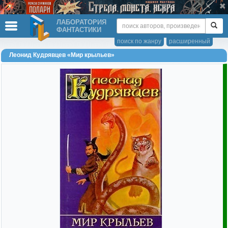
ЛАБОРАТОРИЯ
ФАНТАСТИКИ
поиск по жанру
расширенный
Леонид Кудрявцев «Мир крыльев»