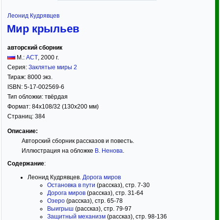
Леонид Кудрявцев
Мир крыльев
авторский сборник
М.:
АСТ
,
2000
г.
Серия:
Заклятые миры 2
Тираж:
8000 экз.
ISBN:
5-17-002569-6
Тип обложки:
твёрдая
Формат:
84x108/32
(130x200 мм)
Страниц:
384
Описание:
Авторский сборник рассказов и повесть.
Иллюстрация на обложке
В. Ненова
.
Содержание
:
Леонид Кудрявцев.
Дорога миров
Остановка в пути
(рассказ), стр. 7-30
Дорога миров
(рассказ), стр. 31-64
Озеро
(рассказ), стр. 65-78
Выигрыш
(рассказ), стр. 79-97
Защитный механизм
(рассказ), стр. 98-136