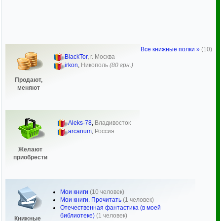
Все книжные полки »
(10)
BlackTor
,
г. Москва
irkon
,
Никополь
(80 грн.)
Продают,
меняют
Aleks-78
,
Владивосток
arcanum
,
Россия
Желают
приобрести
Мои книги
(10 человек)
Мои книги. Прочитать
(1 человек)
Отечественная фантастика (в моей
библиотеке)
(1 человек)
Книжные