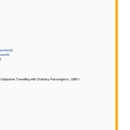
овалёвой
)
вцовой
)
)
Gladstone Travelling with Ordinary Passengers», 1885 г.