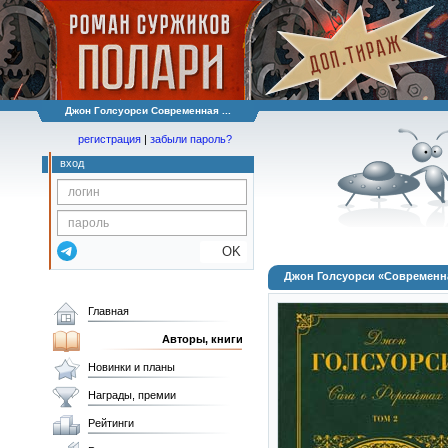
Джон Голсуорси Современная ...
регистрация
|
забыли пароль?
вход
OK
Джон Голсуорси «Современна
Главная
Авторы, книги
Новинки и планы
Награды, премии
Рейтинги