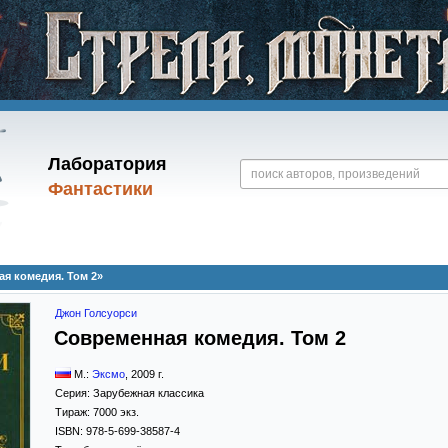
Лаборатория
Фантастики
я комедия. Том 2»
Джон Голсуорси
Современная комедия. Том 2
М.:
Эксмо
,
2009
г.
Серия:
Зарубежная классика
Тираж:
7000 экз.
ISBN:
978-5-699-38587-4