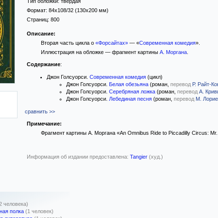
Тип обложки:
твёрдая
Формат:
84x108/32
(130x200 мм)
Страниц:
800
Описание:
Вторая часть цикла о
«Форсайтах»
— «
Современная комедия
».
Иллюстрация на обложке — фрагмент картины
А. Моргана
.
Содержание
:
Джон Голсуорси.
Современная комедия
(цикл)
Джон Голсуорси.
Белая обезьяна
(роман,
перевод
Р. Райт-К
Джон Голсуорси.
Серебряная ложка
(роман,
перевод
А. Кри
Джон Голсуорси.
Лебединая песня
(роман,
перевод
М. Лорие
сравнить >>
Примечание:
Фрагмент картины А. Моргана «An Omnibus Ride to Piccadilly Circus: Mr. 
Информация об издании предоставлена:
Tangier
(худ.)
2 человека)
ная полка
(1 человек)