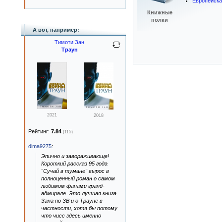
Европейска
Книжные
полки
А вот, например:
Тимоти Зан
Траун
2021
2018
Рейтинг:
7.84
(115)
dima9275
:
Эпично и завораживающе!
Короткий рассказ 95 года
"Сучай в тумане" вырос в
полноценный роман о самом
любимом фанами гранд-
адмирале. Это лучшая книга
Зана по ЗВ и о Трауне в
частности, хотя бы потому
что чисс здесь именно