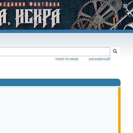
поиск по жанру
расширенный