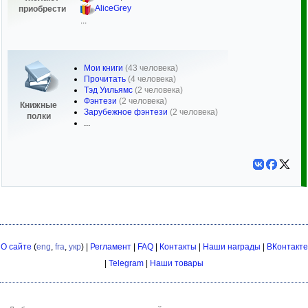
AliceGrey
приобрести
...
Мои книги
(43 человека)
Прочитать
(4 человека)
Тэд Уильямс
(2 человека)
Фэнтези
(2 человека)
Книжные
Зарубежное фэнтези
(2 человека)
полки
...
О сайте
(
eng
,
fra
,
укр
) |
Регламент
|
FAQ
|
Контакты
|
Наши награды
|
ВКонтакте
|
Telegram
|
Наши товары