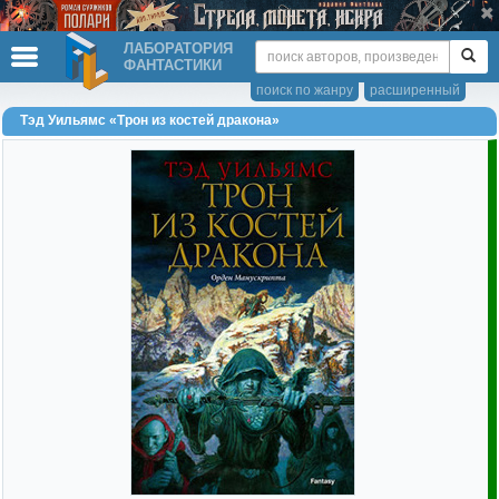
ЛАБОРАТОРИЯ
ФАНТАСТИКИ
поиск по жанру
расширенный
Тэд Уильямс «Трон из костей дракона»