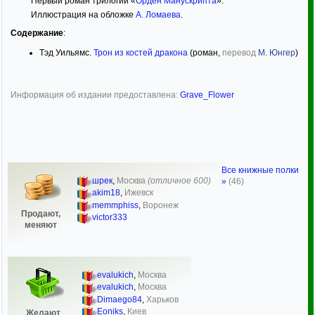
Первый роман трилогии «
Орден Манускрипта
».
Иллюстрация на обложке
А. Ломаева
.
Содержание
:
Тэд Уильямс.
Трон из костей дракона
(роман,
перевод
М. Юнгер
)
Информация об издании предоставлена:
Grave_Flower
Все книжные полки
шрек
,
Москва
(отличное 600)
»
(46)
akim18
,
Ижевск
memmphiss
,
Воронеж
Продают,
victor333
меняют
evalukich
,
Москва
evalukich
,
Москва
Dimaego84
,
Харьков
Eoniks
,
Киев
Желают