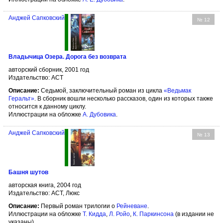
Анджей Сапковский
№ 12
Владычица Озера. Дорога без возврата
авторский сборник, 2001 год
Издательство: АСТ
Описание:
Седьмой, заключительный роман из цикла
«Ведьмак
Геральт»
. В сборник вошли несколько рассказов, один из которых также
относится к данному циклу.
Иллюстрации на обложке
А. Дубовика
.
Анджей Сапковский
№ 13
Башня шутов
авторская книга, 2004 год
Издательство: АСТ, Люкс
Описание:
Первый роман трилогии о
Рейневане
.
Иллюстрации на обложке
Т. Кидда
,
Л. Ройо
,
К. Паркинсона
(в издании не
указаны).