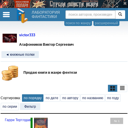
ЛАБОРАТОРИЯ
ФАНТАСТИКИ
поиск по жанру
расширенный
victor333
Агафонников Виктор Сергеевич
◄ книжные полки
Продаю книги в жанре фентези
Сортировка:
по порядку
по дате
по автору
по названию
по году
по серии
Фильтр
Гарри Тертлдав
№ 1