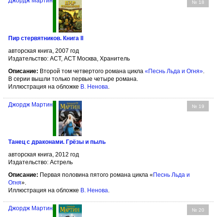
Джордж Мартин
№ 18
Пир стервятников. Книга II
авторская книга, 2007 год
Издательство: АСТ, АСТ Москва, Хранитель
Описание:
Второй том четвертого романа цикла
«Песнь Льда и Огня»
.
В серии вышли только первые четыре романа.
Иллюстрация на обложке
В. Ненова
.
Джордж Мартин
№ 19
Танец с драконами. Грёзы и пыль
авторская книга, 2012 год
Издательство: Астрель
Описание:
Первая половина пятого романа цикла «
Песнь Льда и
Огня
».
Иллюстрация на обложке
В. Ненова
.
Джордж Мартин
№ 20