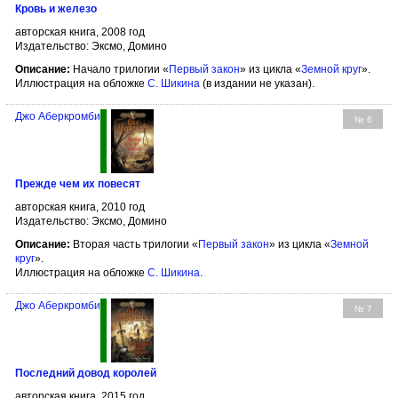
Кровь и железо
авторская книга, 2008 год
Издательство: Эксмо, Домино
Описание:
Начало трилогии «
Первый закон
» из цикла «
Земной круг
».
Иллюстрация на обложке
С. Шикина
(в издании не указан).
Джо Аберкромби
№ 6
Прежде чем их повесят
авторская книга, 2010 год
Издательство: Эксмо, Домино
Описание:
Вторая часть трилогии «
Первый закон
» из цикла «
Земной
круг
».
Иллюстрация на обложке
С. Шикина
.
Джо Аберкромби
№ 7
Последний довод королей
авторская книга, 2015 год