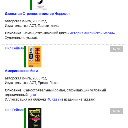
Джонатан Стрендж и мистер Норрелл
авторская книга, 2006 год
Издательство: АСТ, Транзиткнига
Описание:
Роман, открывающий цикл «
История английской магии
».
Художник не указан.
Нил Гейман
№ 36
Американские боги
авторская книга, 2003 год
Издательство: АСТ, Ермак, Люкс
Описание:
Самостоятельный роман, открывающий условный
одноименный
цикл
.
Иллюстрация на обложке
Ф. Каза
(в издании не указан).
Нил Гейман
№ 37