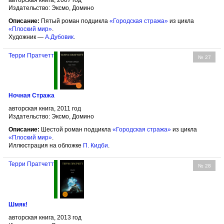
авторская книга, 2007 год
Издательство: Эксмо, Домино
Описание:
Пятый роман подцикла
«Городская стража»
из цикла
«Плоский мир»
.
Художник —
А.Дубовик
.
Терри Пратчетт
№ 27
Ночная Стража
авторская книга, 2011 год
Издательство: Эксмо, Домино
Описание:
Шестой роман подцикла
«Городская стража»
из цикла
«Плоский мир»
.
Иллюстрация на обложке
П. Кидби
.
Терри Пратчетт
№ 28
Шмяк!
авторская книга, 2013 год