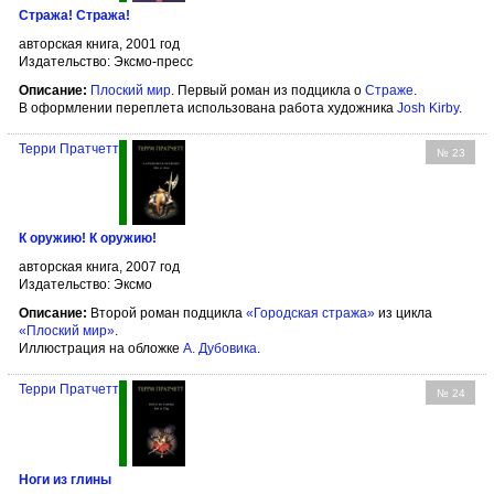
Стража! Стража!
авторская книга, 2001 год
Издательство: Эксмо-пресс
Описание:
Плоский мир
. Первый роман из подцикла о
Страже
.
В оформлении переплета использована работа художника
Josh Kirby
.
Терри Пратчетт
№ 23
К оружию! К оружию!
авторская книга, 2007 год
Издательство: Эксмо
Описание:
Второй роман подцикла
«Городская стража»
из цикла
«Плоский мир»
.
Иллюстрация на обложке
А. Дубовика
.
Терри Пратчетт
№ 24
Ноги из глины