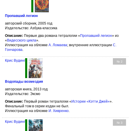
Пропавший легион
авторский сборник, 2005 год
Издательство: Азбука-классика
Описание:
Первые два романа тетралогии «
Пропавший легион
» из
«
Видесского цикла
».
Иллюстрация на обложке
А. Ломаева
; внутренние иллюстрации
С.
Гончарова
.
Крис Вудинг
№ 2
Водопады возмездия
авторская книга, 2013 год
Издательство: Эксмо
Описание:
Первый роман тетралогии «
Истории «Кэтти Джей»
».
Финальный том в серии издан не был.
Иллюстрация на обложке
И. Хивренко
.
Крис Вудинг
№ 3