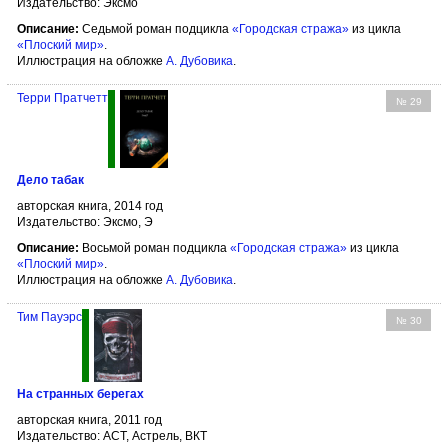
Издательство: Эксмо
Описание:
Седьмой роман подцикла
«Городская стража»
из цикла
«Плоский мир»
.
Иллюстрация на обложке
А. Дубовика
.
Терри Пратчетт
№ 29
Дело табак
авторская книга, 2014 год
Издательство: Эксмо, Э
Описание:
Восьмой роман подцикла
«Городская стража»
из цикла
«Плоский мир»
.
Иллюстрация на обложке
А. Дубовика
.
Тим Пауэрс
№ 30
На странных берегах
авторская книга, 2011 год
Издательство: АСТ, Астрель, ВКТ