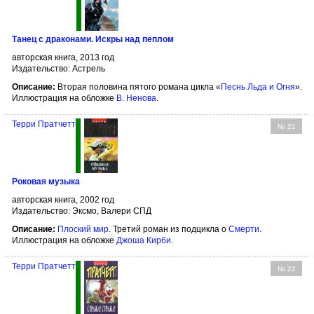
Танец с драконами. Искры над пеплом
авторская книга, 2013 год
Издательство: Астрель
Описание:
Вторая половина пятого романа цикла «
Песнь Льда и Огня
».
Иллюстрация на обложке
В. Ненова
.
Терри Пратчетт
№ 21
Роковая музыка
авторская книга, 2002 год
Издательство: Эксмо, Валери СПД
Описание:
Плоский мир
. Третий роман из подцикла о
Смерти
.
Иллюстрация на обложке
Джоша Кирби
.
Терри Пратчетт
№ 22