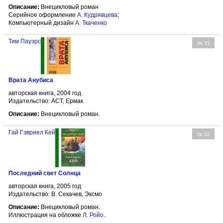
Описание:
Внецикловый роман
Серийное оформление
А. Кудрявцева
;
Компьютерный дизайн
А. Ткаченко
Тим Пауэрс
№ 31
Врата Анубиса
авторская книга, 2004 год
Издательство: АСТ, Ермак
Описание:
Внецикловый роман.
Гай Гэвриел Кей
№ 32
Последний свет Солнца
авторская книга, 2005 год
Издательство: В. Секачев, Эксмо
Описание:
Внецикловый роман.
Иллюстрация на обложке
Л. Ройо
.