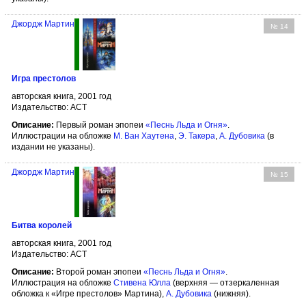
Джордж Мартин
№ 14
Игра престолов
авторская книга, 2001 год
Издательство: АСТ
Описание:
Первый роман эпопеи
«Песнь Льда и Огня»
.
Иллюстрации на обложке
М. Ван Хаутена
,
Э. Такера
,
А. Дубовика
(в
издании не указаны).
Джордж Мартин
№ 15
Битва королей
авторская книга, 2001 год
Издательство: АСТ
Описание:
Второй роман эпопеи
«Песнь Льда и Огня»
.
Иллюстрация на обложке
Стивена Юлла
(верхняя — отзеркаленная
обложка к «Игре престолов» Мартина),
А. Дубовика
(нижняя).