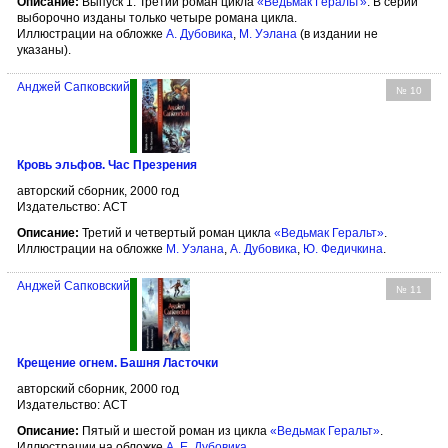
Описание:
Выпуск 1. Третий роман цикла
«Ведьмак Геральт»
. В серии
выборочно изданы только четыре романа цикла.
Иллюстрации на обложке
А. Дубовика
,
М. Уэлана
(в издании не
указаны).
Анджей Сапковский
№ 10
Кровь эльфов. Час Презрения
авторский сборник, 2000 год
Издательство: АСТ
Описание:
Третий и четвертый роман цикла
«Ведьмак Геральт»
.
Иллюстрации на обложке
М. Уэлана
,
А. Дубовика
,
Ю. Федичкина
.
Анджей Сапковский
№ 11
Крещение огнем. Башня Ласточки
авторский сборник, 2000 год
Издательство: АСТ
Описание:
Пятый и шестой роман из цикла
«Ведьмак Геральт»
.
Иллюстрации на обложке
А. Е. Дубовика
.