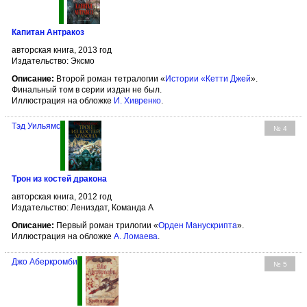
Капитан Антракоз
авторская книга, 2013 год
Издательство: Эксмо
Описание:
Второй роман тетралогии «
Истории «Кетти Джей
».
Финальный том в серии издан не был.
Иллюстрация на обложке
И. Хивренко
.
Тэд Уильямс
№ 4
Трон из костей дракона
авторская книга, 2012 год
Издательство: Лениздат, Команда А
Описание:
Первый роман трилогии «
Орден Манускрипта
».
Иллюстрация на обложке
А. Ломаева
.
Джо Аберкромби
№ 5