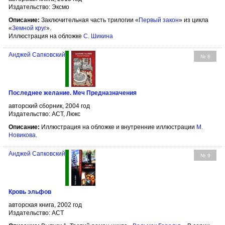
Издательство: Эксмо
Описание:
Заключительная часть трилогии «
Первый закон
» из цикла
«
Земной круг
».
Иллюстрация на обложке
С. Шикина
Анджей Сапковский
№ 8
Последнее желание. Меч Предназначения
авторский сборник, 2004 год
Издательство: АСТ, Люкс
Описание:
Иллюстрация на обложке и внутренние иллюстрации
М.
Новикова
.
Анджей Сапковский
№ 9
Кровь эльфов
авторская книга, 2002 год
Издательство: АСТ