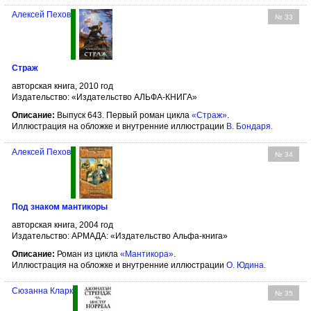
Алексей Пехов
№ 33
Страж
авторская книга, 2010 год
Издательство: «Издательство АЛЬФА-КНИГА»
Описание:
Выпуск 643. Первый роман цикла
«Страж»
.
Иллюстрация на обложке и внутренние иллюстрации
В. Бондаря
.
Алексей Пехов
№ 34
Под знаком мантикоры
авторская книга, 2004 год
Издательство: АРМАДА: «Издательство Альфа-книга»
Описание:
Роман из цикла
«Мантикора»
.
Иллюстрация на обложке и внутренние иллюстрации
О. Юдина
.
Сюзанна Кларк
№ 35