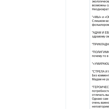
экологическ
возможны с
Неоднократн
"«МЫ» и «О
Слишком кат
фольклором,
"АДАМ И ЕВ
здравому см
"ПРИКЛАДНА
"ПОЛИГИМНИЯ
почему-то в
"«УМИРАЮЩА
"СТРЕЛА И К
Без коммен
Мадам не ра
"ГЕРОИЧЕСК
потребности
отличать вы
Однако сам 
очень важно
неповторим)