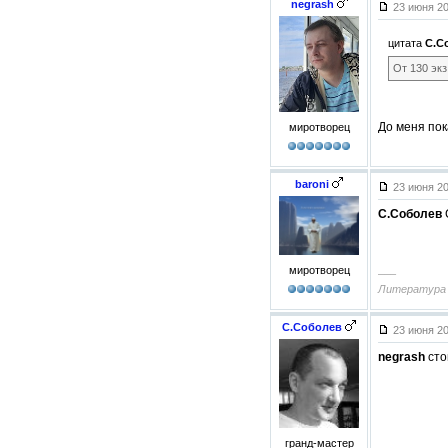
negrash
23 июня 20
цитата
С.С
От 130 эк
До меня пок
миротворец
baroni
23 июня 20
С.Соболев
миротворец
–––
Литература е
С.Соболев
23 июня 20
negrash
сто
гранд-мастер