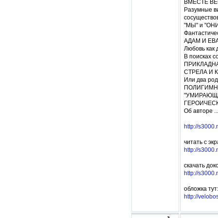
ВМЕСТЕ ВЕСЕЛО
Разумные в
сосущество
"МЫ" и "ОНИ" .....
Фантастиче
АДАМ И ЕВА ФА
Любовь как 
В поисках с
ПРИКЛАДНАЯ ТЕ
СТРЕЛА И КРУГ ..
Или два род
ПОЛИГИМНИЯ В 
"УМИРАЮЩАЯ З
ГЕРОИЧЕСКА
Об авторе .......
http://s3000
читать с эк
http://s3000
скачать док
http://s3000
обложка тут
http://velob