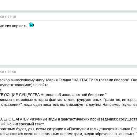
08 г. 17:18
 до сих пор неть.
08 г. 15:58
сибо вывесившему книгу: Мария Галина "ФАНТАСТИКА глазами биолога". Очен
едостаточно(мне) на сайте.
:
ВУЮЩИЕ СУЩЕСТВА Немного об инопланетной биологии."
иемов, с помощью которых фантасты конструируют иных. Грамотно, интересно
 отражений", когда один писатель полемизирует с другим. Например, Булыче
СЕЛО ШАГАТЬ? Разумные виды в фантастических произведениях: сосущество
ый, но интересный текст.
роятным будет, увы, исход ситуации в «Последнем кольценосце» Кирилла Есь
зличающихся всего по нескольким параметрам, видов обречено на конфликт. 