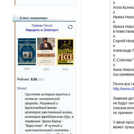
о
Алла Кузнец
о
Ирина Нерон
А вот, например:
о
Герман Гессе
Ирина Неро
Нарцисс и Златоуст
в повествова
о
Сергей Негр
о
Александр Л
о
С.Соболев "
о
2024
Анна Никол
2020
2019
(на примере
Рейтинг:
8.55
(237)
Почти все т
Shean
:
http://www.s
Грустная история-притча о
Львиная до
полюсах человеческой
не будут пе
природы. Разумный и
дружелюбный монах -
списков исп
аллегория умственный жизни,
по причине 
аллегория фрейдовского Ego, в
терминах Эрика Берна -
У меня прос
"Взрослого". И чуткий и
может лучше
чувствительный скиталец -