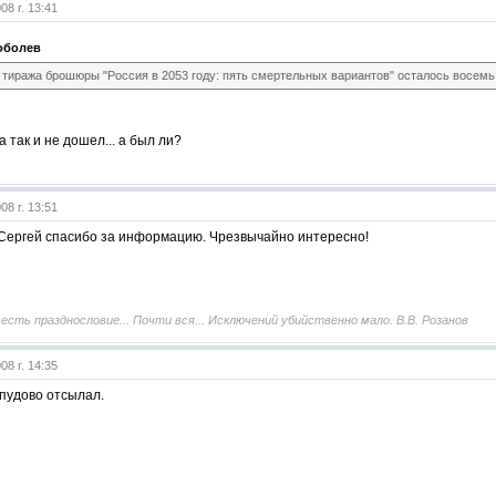
08 г. 13:41
оболев
з тиража брошюры "Россия в 2053 году: пять смертельных вариантов" осталось восем
а так и не дошел... а был ли?
08 г. 13:51
Сергей спасибо за информацию. Чрезвычайно интересно!
сть празднословие... Почти вся... Исключений убийственно мало. В.В. Розанов
08 г. 14:35
пудово отсылал.