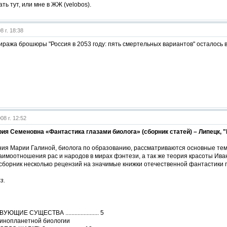
ть тут, или мне в ЖЖ (velobos).
8 г. 18:38
тиража брошюры "Россия в 2053 году: пять смертельных вариантов" осталось
08 г. 12:52
ия Семеновна «Фантастика глазами биолога» (сборник статей) – Липецк, "Кро
ения Марии Галиной, биолога по образованию, рассматриваются основные те
аимоотношения рас и народов в мирах фэнтези, а так же теория красоты Ива
борник несколько рецензий на значимые книжки отечественной фантастики п
з.
ИЕ СУЩЕСТВА ...................... 5
 инопланетной биологии