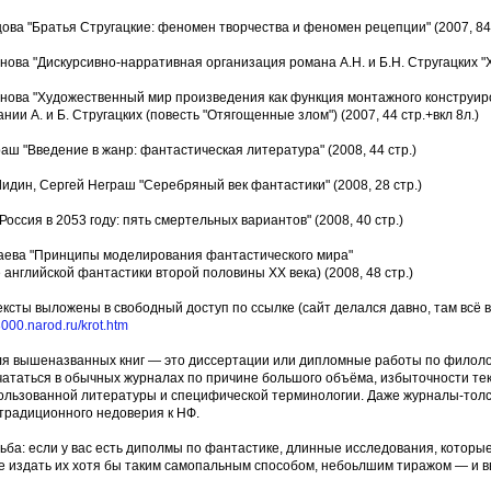
ова "Братья Стругацкие: феномен творчества и феномен рецепции" (2007, 84 
ова "Дискурсивно-нарративная организация романа А.Н. и Б.Н. Стругацких "Хр
нова "Художественный мир произведения как функция монтажного конструи
нии А. и Б. Стругацких (повесть "Отягощенные злом") (2007, 44 стр.+вкл 8л.)
аш "Введение в жанр: фантастическая литература" (2008, 44 стр.)
идин, Сергей Неграш "Серебряный век фантастики" (2008, 28 стр.)
Россия в 2053 году: пять смертельных вариантов" (2008, 40 стр.)
аева "Принципы моделирования фантастического мира"
 английской фантастики второй половины ХХ века) (2008, 48 стр.)
ексты выложены в свободный доступ по ссылке (сайт делался давно, там всё в
3000.narod.ru/krot.htm
ля вышеназванных книг — это диссертации или дипломные работы по филоло
чататься в обычных журналах по причине большого объёма, избыточности тек
ользованной литературы и специфической терминологии. Даже журналы-толст
традиционного недоверия к НФ.
ьба: если у вас есть диполмы по фантастике, длинные исследования, котор
 издать их хотя бы таким самопальным способом, небоьлшим тиражом — и вв