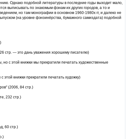
дению. Однако подобной литературы в последние годы выходит мало,
тся выписывать по знакомым фэнам их других городов, а то и
ведением, но там монографии в основном 1960-1980х гг, и далеко не
 выпуском (на уровне фэнзинёрства, бумажного самиздата) подобной
)
126 стр. — это дань уважения хорошему писателю)
зы, но с этой книжки мы прекратили печатать художественные
и с этой книжки прекратили печатать художку)
в" (2006, 84 стр.)
е, 232 стр.)
, 60 стр.)
.)