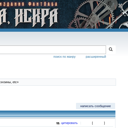
поиск по жанру
расширенный
энзины, etc»
написать сообщение
цитировать
|
[
]