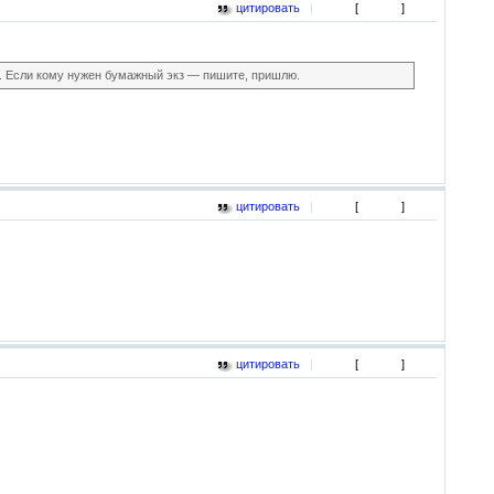
цитировать
|
[
]
ь. Если кому нужен бумажный экз — пишите, пришлю.
цитировать
|
[
]
цитировать
|
[
]