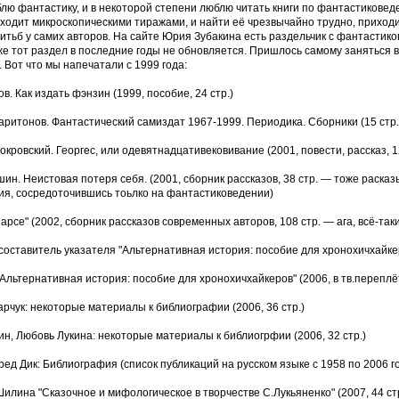
лю фантастику, и в некоторой степени люблю читать книги по фантастикове
ходит микроскопическими тиражами, и найти её чрезвычайно трудно, приходи
итьб у самих авторов. На сайте Юрия Зубакина есть раздельчик с фантастико
 же тот раздел в последние годы не обновляется. Пришлось самому заняться
 Вот что мы напечатали с 1999 года:
в. Как издать фэнзин (1999, пособие, 24 стр.)
аритонов. Фантастический самиздат 1967-1999. Периодика. Сборники (15 стр.
кровский. Георгес, или одевятнадцативековивание (2001, повести, рассказ, 
ин. Неистовая потеря себя. (2001, сборник рассказов, 38 стр. — тоже раска
ия, сосредоточившись тоьлко на фантастиковедении)
арсе" (2002, сборник рассказов современных авторов, 108 стр. — ага, всё-так
составитель указателя "Альтернативная история: пособие для хронохичхайкеро
Альтернативная история: пособие для хронохичхайкеров" (2006, в тв.переплёт
рчук: некоторые материалы к библиографии (2006, 36 стр.)
ин, Любовь Лукина: некоторые материалы к библиогрфии (2006, 32 стр.)
ед Дик: Библиография (список публикаций на русском языке с 1958 по 2006 год
илина "Сказочное и мифологическое в творчестве С.Лукьяненко" (2007, 44 стр