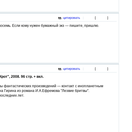
цитировать
|
[
]
 восемь. Если кому нужен бумажный экз — пишите, пришлю.
цитировать
|
[
]
т", 2008. 96 стр. + вкл.
мы фантастических произведений — контакт с инопланетным
на Гирина из романа И.А.Ефремова "Лезвие бритвы".
оследних лет.