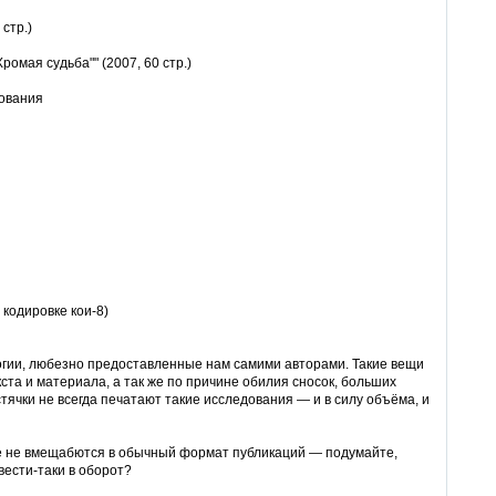
стр.)
омая судьба"" (2007, 60 стр.)
рования
 кодировке кои-8)
гии, любезно предоставленные нам самими авторами. Такие вещи
ста и материала, а так же по причине обилия сносок, больших
ячки не всегда печатают такие исследования — и в силу объёма, и
ые не вмещабются в обычный формат публикаций — подумайте,
ести-таки в оборот?