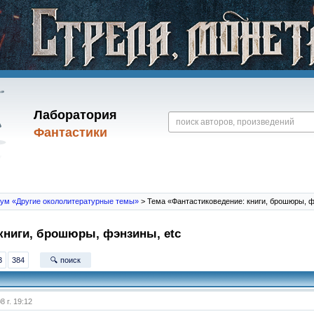
Лаборатория
Фантастики
ум «Другие окололитературные темы»
> Тема «Фантастиковедение: книги, брошюры, ф
книги, брошюры, фэнзины, etc
3
384
🔍 поиск
8 г. 19:12