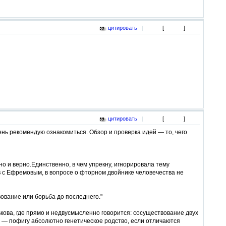
цитировать
|
[
]
цитировать
|
[
]
ь рекомендую ознакомиться. Обзор и проверка идей — то, чего
 и верно.Единственно, в чем упрекну, игнорировала тему
в с Ефремовым, в вопросе о фторном двойнике человечества не
вание или борьба до последнего."
кова, где прямо и недвусмысленно говорится: сосуществование двух
" — пофигу абсолютно генетическое родство, если отличаются