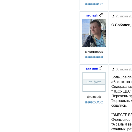
negrash
23 июня 20
С.Соболев
,
миротворец
ааа иии
30 июня 20
Большое спа
абсолютно н
Содержание
"НЕСУЩЕСТ
Перечень пр
философ
"зеркальных
сошлись.
"ВМЕСТЕ ВЕ
Очень спорн
"А самым ве
сходных, ра