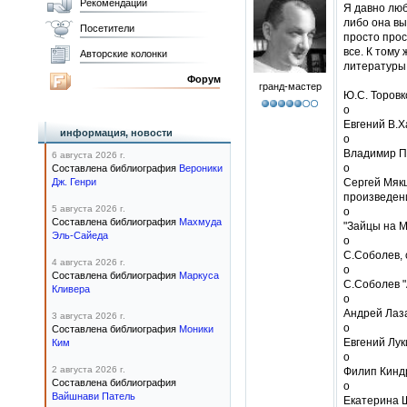
Рекомендации
Я давно люб
либо она вы
Посетители
просто прос
все. К тому
Авторские колонки
литературы.
Форум
гранд-мастер
Ю.С. Торовко
o
Евгений В.Х
информация, новости
o
Владимир По
6 августа 2026 г.
o
Составлена библиография
Вероники
Дж. Генри
Сергей Мякш
произведен
5 августа 2026 г.
o
Составлена библиография
Махмуда
"Зайцы на М
Эль-Сайеда
o
С.Соболев, 
4 августа 2026 г.
o
Составлена библиография
Маркуса
С.Соболев "
Кливера
o
Андрей Лаза
3 августа 2026 г.
o
Составлена библиография
Моники
Евгений Лук
Ким
o
2 августа 2026 г.
Филип Киндр
Составлена библиография
o
Вайшнави Патель
Екатерина Ш