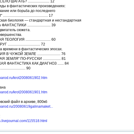
 ШАГАТЬ? ........................ 12
иды в фантастических произведениях:
вание или борьба до последнего
............................................. 17
ская биология — стандартная и нестандартная
НТАСТИКИ .......................... 39
двигатель сюжета.
овершенства.
ОЛОГИЯ ............................ 60
.................................. 72
а времени в фантастических эпосах.
ЧУЖОЙ ЗЕМЛЕ .......................... 76
ЕМЛЯ" ПО-РУССКИ .................... 81
Я ФАНТАСТИКА КАК ДИАГНОЗ ....... 84
........................ 90
.narod.ru/krot2008061902.htm
рана
.narod.ru/krot2008061901.htm
овский файл в архиве, 800кб
.narod.ru/20080619galinamaket...
:
os.livejournal.com/115518.html