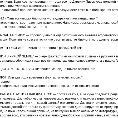
ие ниши. Если идет конкуренция — тогда все по Дарвину. Здесь краеугольной 
амые причудливые варианты кооперации.
о описаный процесс "возвышения" до разумности тоже вне поля зрения авт
НИ» Фантастическая биология – стандартная и нестандартная."
егорично, отдает газетным мышлением. Например, рассказы о черноволосой 
 это диснеевский штамп... и т.п.
А ФАНТАСТИКИ" — хорошо! Давно я ждал критического анализа ефремовских 
ыслу. Получил не совсем то, на что рассчитывал от биолога, но... удовлетвор
Я ТЕОЛОГИЯ" — бегло по теологии в российской НФ.
 В ЧУЖОЙ ЗЕМЛЕ" — очерк фантастической поэзии 20 века на русском языке
 западных сборниках такая поэзия представлена полноразмерно, а в наших "
Я ЗЕМЛЯ» ПО-РУССКИ" более-менее, но ничего особенного.
РУГ Или два рода времени в фантастических эпосах."
тариев.
зобралась в отличиях мифологического времени от циклического.
АЯ ФАНТАСТИКА КАК ДИАГНОЗ" — плохая статья, еще хуже предмета реценз
 человека. Да, любая черта человеческого разума или натуры в гипертрофи
мысел от реальности — самый важный его симптом. Да, значительную часть ч
считаю достойной только ту фантастику, которая дистанцируется от бреда пр
й, но пока непознанной причине, из психушек вышло очень мало литературы,
.Более того, эти речения чрезвычайно однообразны и примитивны, в отличие