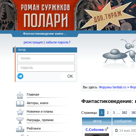
Фантастиковедение книги ...
регистрация
|
забыли пароль?
вход
OK
Вы здесь:
Форумы fantlab.ru
>
Фор
Главная
Фантастиковедение: 
Авторы, книги
Новинки и планы
Страницы:
1
2
3
...
382
38
Награды, премии
автор
сообщение
Рейтинги
С.Соболев
14 мая 200