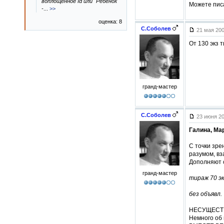
воплощенное Id или "Ребенок"
Можете писа
-
...
>>
оценка: 8
С.Соболев
21 мая 200
От 130 экз 
гранд-мастер
С.Соболев
23 июня 20
Галина, Мар
С точки зр
разумом, вз
Дополняют с
гранд-мастер
тираж 70 эк
без объявл.
НЕСУЩЕСТВУЮЩ
Немного об