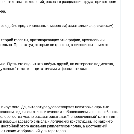
является тема технологий, расового разделения труда, при котором
ора.
злодейке вряд ли связаны с мировым( азиатским и африканским)
теорий красоты, противоречащих этнографии, археологии и
ительно. Про статуи, которые не красивы, а живописны — метко.
. Пусть его оценит кто-нибудь другой, но интересно подмечено,
духовных" текстах — цитаточками и фрагментиками.
ируемого. Да, литература удовлетворяет некоторые скрытые
рованном виде является психическим заболеванием, а неспособность
еловечества можно рассматривать как "непролеченный" контингент.
и помощи здравого смысла и логических конструкций. По какой-то
 достойной этого названия (эпилептиков полно, а Достоевский
 от своих изображений у литераторов.