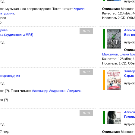
год
аудиок
ог, музыкальное сопровождение. Текст читают
Кирилл
Описание:
Монолог,
батуркина
.
Качество: 128 кБ/с; 4
ерео
Носитель 2 CD. Объё
Б.
дрова
Алекс
№ 35
ка (аудиокнига MP3)
Все не
год
аудиок
Описа
Максимов
,
Елена Гр
Качество: 128 кБ/с; 4
Носитель: 1 CD; Объ
Хантер
№ 37
 переводчик
Страх 
год
аудиок
ог (?). Текст читают
Александр Андриенко
,
Людмила
ео (?)
Алекса
№ 39
Голов
год
аудиок
7 года.
Описание:
Монолог,