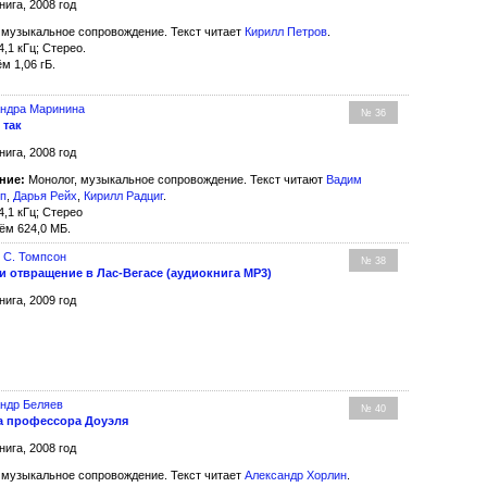
нига, 2008 год
 музыкальное сопровождение. Текст читает
Кирилл Петров
.
4,1 кГц; Стерео.
м 1,06 гБ.
андра Маринина
№ 36
 так
нига, 2008 год
ние:
Монолог, музыкальное сопровождение. Текст читают
Вадим
еп
,
Дарья Рейх
,
Кирилл Радциг
.
4,1 кГц; Стерео
ём 624,0 МБ.
 С. Томпсон
№ 38
и отвращение в Лас-Вегасе (аудиокнига MP3)
нига, 2009 год
ндр Беляев
№ 40
а профессора Доуэля
нига, 2008 год
 музыкальное сопровождение. Текст читает
Александр Хорлин
.