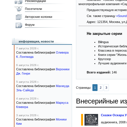
Рекомендации
многопрофильная компания «Сид
Посетители
Предшествующую историю 
См. также страницу
«Sound
Авторские колонки
Адрес: 121354, Москва, ул.Д
Форум
Не закрытые серии
информация, новости
Bilingua
Историческая библ
7 августа 2026 г.
Классика в переска
Составлена библиография
Оливера
Книги серии "Жизн
К. Лэнгмида
Кругозор
Лучшие аудиокниги 
6 августа 2026 г.
Составлена библиография
Вероники
Всего изданий:
146
Дж. Генри
5 августа 2026 г.
Составлена библиография
Махмуда
Страницы:
1
2
3
Эль-Сайеда
4 августа 2026 г.
Внесерийные и
Составлена библиография
Маркуса
Кливера
Сказки Оскара 
3 августа 2026 г.
Составлена библиография
Моники
аудиокнига, 2008 
Ким