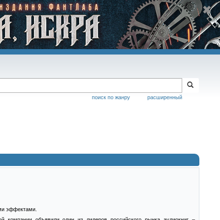
поиск по жанру
расширенный
ми эффектами.
ой компании объявили один из лидеров российского рынка аудиокниг –