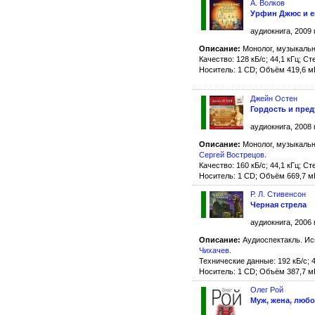
А. Волков
Урфин Джюс и е
аудиокнига, 2009 
Описание:
Монолог, музыкальн
Качество: 128 кБ/с; 44,1 кГц; Ст
Носитель: 1 CD; Объём 419,6 м
Джейн Остен
Гордость и пре
аудиокнига, 2008 
Описание:
Монолог, музыкальн
Сергей Вострецов
.
Качество: 160 кБ/с; 44,1 кГц; Ст
Носитель: 1 CD; Объём 669,7 м
Р. Л. Стивенсон
Черная стрела
аудиокнига, 2006 
Описание:
Аудиоспектакль. Ис
Чихачев
.
Технические данные: 192 кБ/с; 4
Носитель: 1 CD; Объём 387,7 м
Олег Рой
Муж, жена, люб