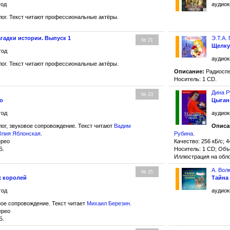
год
аудиок
ог. Текст читают профессиональные актёры.
агадки истории. Выпуск 1
Э.Т.А.
№ 21
Щелку
год
аудиок
ог. Текст читают профессиональные актёры.
Описание:
Радиоспе
Носитель: 1 CD.
Дина Р
№ 23
о
Цыган
год
аудиок
ог, звуковое сопровождение. Текст читают
Вадим
Описа
лия Яблонская
.
Рубина
.
ерео
Качество: 256 кБ/с; 4
Б.
Носитель: 1 CD; Объ
Иллюстрация на обл
А. Вол
№ 25
 королей
Тайна
год
аудиок
ое сопровождение. Текст читает
Михаил Березин
.
ерео
Б.