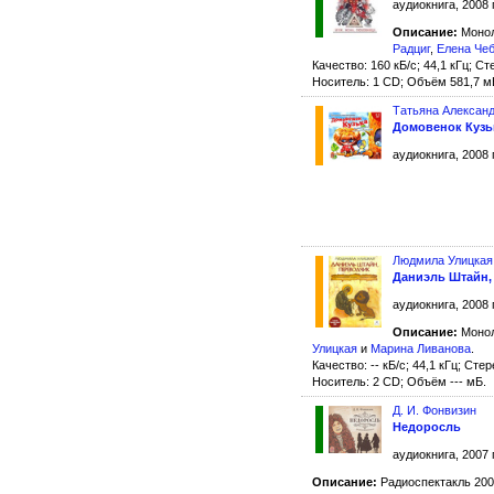
аудиокнига, 2008 
Описание:
Монол
Радциг
,
Елена Че
Качество: 160 кБ/с; 44,1 кГц; Ст
Носитель: 1 CD; Объём 581,7 м
Татьяна Алексан
Домовенок Кузь
аудиокнига, 2008 
Людмила Улицкая
Даниэль Штайн,
аудиокнига, 2008 
Описание:
Монол
Улицкая
и
Марина Ливанова
.
Качество: -- кБ/с; 44,1 кГц; Стер
Носитель: 2 CD; Объём --- мБ.
Д. И. Фонвизин
Недоросль
аудиокнига, 2007 
Описание:
Радиоспектакль 200