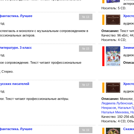
актеро
Носитель: 5 CD.
фантастика. Лучшее
Хресто
№ 13
год
аудиок
спектакль и монологи с музыкальным сопровождением в
Описание:
Текст чи
ессиональных актеров.
Качество: 96 кБ/с; 44,
Носитель: 4 CD;
литературе. 3 класс
Зимни
№ 15
год
аудиок
ое сопровождение. Текст читают профессиональные
Описа
; Стерео.
русских писателей
Хресто
№ 17
год
аудиок
ог. Текст читают профессиональные актёры.
Описание:
Монолог,
Людмила Лубенская
Некрасов
,
Наталья Г
Наталья Михеева
,
На
Качество: 192-256 кБ/
Носитель: 4 CD; Объ
фантастика. Лучшее
Сказк
№ 19