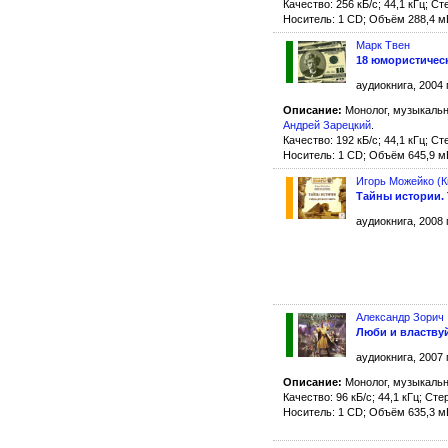
Качество: 256 кБ/с; 44,1 кГц; Ст
Носитель: 1 CD; Объём 288,4 м
Марк Твен
18 юмористичес
аудиокнига, 2004 
Описание:
Монолог, музыкальн
Андрей Зарецкий
.
Качество: 192 кБ/с; 44,1 кГц; Ст
Носитель: 1 CD; Объём 645,9 м
Игорь Можейко (К
Тайны истории.
аудиокнига, 2008 
Александр Зорич
Люби и властву
аудиокнига, 2007 
Описание:
Монолог, музыкальн
Качество: 96 кБ/с; 44,1 кГц; Сте
Носитель: 1 CD; Объём 635,3 м