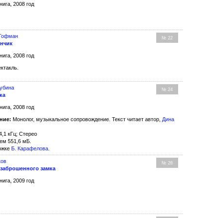
нига, 2008 год
 Гофман
№ 22
нчик
нига, 2008 год
ктакль.
убина
№ 24
ка
нига, 2008 год
ние:
Монолог, музыкальное сопровождение. Текст читает автор,
Дина
4,1 кГц; Стерео
ем 551,6 мБ.
ожке
Б. Карафелова
.
ков
№ 26
 заброшенного замка
нига, 2009 год