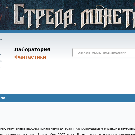
Лаборатория
Фантастики
ом»
ниги, озвученные профессиональными актерами, сопровождаемые музыкой и звуковы
» появилась на свет 6 сентября 2007 года. В этот день о создании совместн