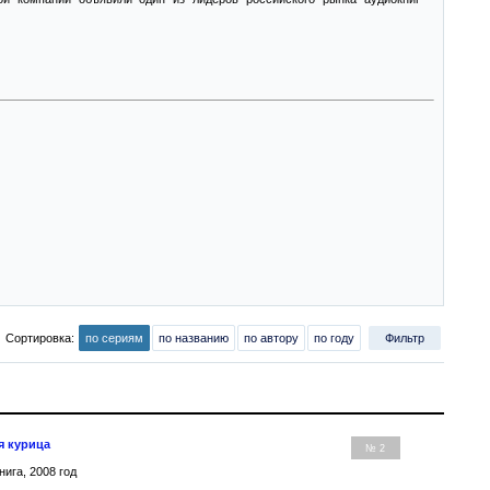
Сортировка:
по сериям
по названию
по автору
по году
Фильтр
я курица
№ 2
нига, 2008 год