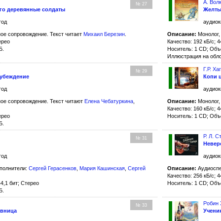
А. Вол
№ 27
го деревянные солдаты
Желты
год
аудиок
ое сопровождение. Текст читает
Михаил Березин
.
Описание:
Монолог,
ерео
Качество: 192 кБ/с; 4
Б.
Носитель: 1 CD; Объ
Иллюстрация на обл
Г.Р. Ха
№ 29
дубеждение
Копи 
год
аудиок
ое сопровождение. Текст читают
Елена Чебатуркина
,
Описание:
Монолог,
Качество: 160 кБ/с; 4
ерео
Носитель: 1 CD; Объ
Б.
Р. Л. 
№ 31
Невер
год
аудиок
полнители:
Сергей Герасенков
,
Мария Кашинская
,
Сергей
Описание:
Аудиоспе
Качество: 256 кБ/с; 4
4,1 бит; Стерео
Носитель: 1 CD; Объ
Б.
Робин 
№ 33
овница
Учени