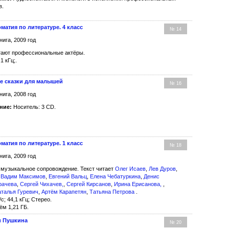
в.
матия по литературе. 4 класс
№ 14
нига, 2009 год
тают профессиональные актёры.
1 кГц;.
е сказки для малышей
№ 16
нига, 2008 год
ние:
Носитель: 3 CD.
матия по литературе. 1 класс
№ 18
нига, 2009 год
 музыкальное сопровождение. Текст читает
Олег Исаев
,
Лев Дуров
,
,
Вадим Максимов
,
Евгений Вальц
,
Елена Чебатуркина
,
Денис
рачева
,
Сергей Чихачев,
,
Сергей Кирсанов
,
Ирина Ерисанова,
,
талья Гуревич
,
Артём Карапетян
,
Татьяна Петрова
.
с; 44,1 кГц; Стерео.
ём 1,21 ГБ.
и Пушкина
№ 20