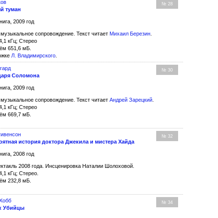
ков
№ 28
й туман
нига, 2009 год
 музыкальное сопровождение. Текст читает
Михаил Березин
.
4,1 кГц; Стерео
ём 651,6 мБ.
ожке
Л. Владимирского
.
ггард
№ 30
царя Соломона
нига, 2009 год
 музыкальное сопровождение. Текст читает
Андрей Зарецкий
.
4,1 кГц; Стерео
ём 669,7 мБ.
Стивенсон
№ 32
оятная история доктора Джекила и мистера Хайда
нига, 2008 год
ктакль 2008 года. Инсценировка Наталии Шолоховой.
4,1 кГц; Стерео.
ём 232,8 мБ.
Хобб
№ 34
к Убийцы