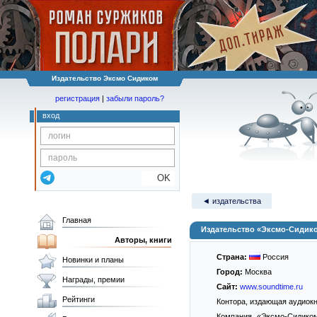
Издательство Эксмо Сидиком
регистрация
|
забыли пароль?
вход
OK
◄ издательства
Главная
Издательство «Эксмо-Сидик
Авторы, книги
Страна:
Россия
Новинки и планы
Город:
Москва
Награды, премии
Сайт:
www.soundtime.ru
Рейтинги
Контора, издающая аудиок
Компания «Эксмо-Сидиком