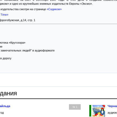
иком» и одно из крупнейших книжных издательств Европы «Эксмо».
издательства смотри на странице
«Сидиком»
 Time»
орогобужская, д.14, стр. 1
иотека «Кругозора»
зе
ь замечательных людей" в аудиоформате
в дорогу
здания
Уайльда
Черна
№ 1
год
аудиок