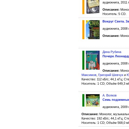
аудиокнига, 2011 
Описание:
Монол
Носитель: 5 CD.
Вокруг Света. З
аудиокнига, 2008 
Описание:
Монол
Дина Рубина
Почерк Леонард
аудиокнига, 2008 
Описание:
Монол
Максимов
,
Григорий Шевчук
и
Ю
Качество: 112 кБ/с; 44,1 кГц; Ст
Носитель: 1 CD; Объём 649,3 м
А. Волков
Семь подземных
аудиокнига, 2009 
Описание:
Монолог, музыкальн
Качество: 192 кБ/с; 44,1 кГц; Ст
Носитель: 1 CD; Объём 568,0 м