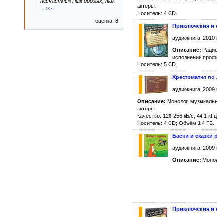
несчастных, как добрых, так
актёры.
...
>>
Носитель: 4 CD.
оценка: 8
Приключения и 
аудиокнига, 2010 
Описание:
Радио
исполнении проф
Носитель: 5 CD.
Хрестоматия по 
аудиокнига, 2009 
Описание:
Монолог, музыкальн
актёры.
Качество: 128-256 кБ/с; 44,1 кГц
Носитель: 4 CD; Объём 1,4 ГБ.
Басни и сказки 
аудиокнига, 2009 
Описание:
Монол
Приключения и 