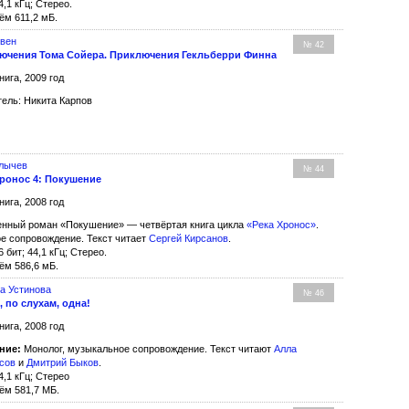
4,1 кГц; Стерео.
ём 611,2 мБ.
Твен
№ 42
ючения Тома Сойера. Приключения Гекльберри Финна
нига, 2009 год
ель: Никита Карпов
улычев
№ 44
Хронос 4: Покушение
нига, 2008 год
нный роман «Покушение» — четвёртая книга цикла
«Река Хронос»
.
е сопровождение. Текст читает
Сергей Кирсанов
.
6 бит; 44,1 кГц; Стерео.
ём 586,6 мБ.
а Устинова
№ 46
 по слухам, одна!
нига, 2008 год
ние:
Монолог, музыкальное сопровождение. Текст читают
Алла
сов
и
Дмитрий Быков
.
4,1 кГц; Стерео
ём 581,7 МБ.