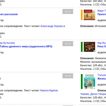
ерео
Качество: 192 кБ/с; 4
Б.
Носитель: 1 CD; Объ
Марк 
№ 41
ких рассказов
Прикл
год
аудиок
ое сопровождение. Текст читают
Александр Хорлин
и
Описание:
Исполнит
ерео
Б.
ир Булычев)
Кир Б
№ 43
 Тайны древнего мира (аудиокнига MP3)
Река 
год
аудиок
Описание:
Неоконче
Монолог, музыкально
Качество: 128 кБ/с; 1
Носитель: 1 CD; Объ
Татьян
№ 45
й
Жизнь,
год
аудиок
ое сопровождение. Текст читает
Никита Карпов
.
Описа
рео
Човжик
,
Денис Некра
Б.
Качество: 128 кБ/с; 4
Носитель: 1 CD; Объ