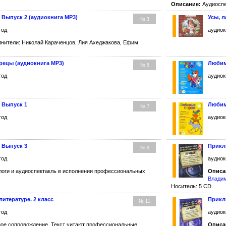
Описание:
Аудиоспе
 Выпуск 2 (аудиокнига MP3)
Усы, л
№ 3
год
аудиок
нители: Николай Караченцов, Лия Ахеджакова, Ефим
рецы (аудиокнига MP3)
Любим
№ 5
год
аудиок
 Выпуск 1
Любим
№ 7
год
аудиок
 Выпуск 3
Прикл
№ 9
год
аудиок
оги и аудиоспектакль в исполнении профессиональных
Описа
Влади
Носитель: 5 CD.
литературе. 2 класс
Прикл
№ 11
год
аудиок
ое сопровождение. Текст читают профессиональные
Описа