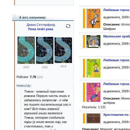
Любимые герои.
аудиокнига, 2009 
А вот, например:
Описание:
Испол
Диана Сеттерфилд
Шифрин
Пока течёт река
Маленькие храб
аудиокнига, 2008 
Любимые герои.
2019
аудиокнига, 2009 
2023
2020
Рейтинг:
7.78
(118)
Любимые герои.
HelenJuly
:
аудиокнига, 2009 
Темза - главный персонаж
романа Первую часть книги я
Описание:
Монол
задавалась вопросом - о чём
актёров.
же пишет писательница или о
Носитель: 1 CD.
ком? Всё-таки главной
героиней книги является
Хрестоматия по 
Темза, которая соединила
аудиокнига, 2009 
пары (в книге много пар; как
счастливых, так и
Описание:
Монолог, музыкальн