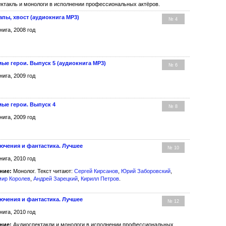
ктакль и монологи в исполнении профессиональных актёров.
апы, хвост (аудиокнига MP3)
№ 4
нига, 2008 год
ые герои. Выпуск 5 (аудиокнига MP3)
№ 6
нига, 2009 год
ые герои. Выпуск 4
№ 8
нига, 2009 год
ючения и фантастика. Лучшее
№ 10
нига, 2010 год
ние:
Монолог. Текст читают:
Сергей Кирсанов
,
Юрий Заборовский
,
мир Королев
,
Андрей Зарецкий
,
Кирилл Петров
.
ючения и фантастика. Лучшее
№ 12
нига, 2010 год
ние:
Аудиоспектакли и монологи в исполнении профессиональных