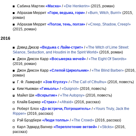
Сабина Мартин
«Маска»
/
«Die Henkerin»
(2015, роман)
Абрахам Меррит
«Гори, ведьма, гори»
/
«Burn, Witch, Burn!»
(2015,
роман)
Абрахам Меррит
«Ползи, тень, ползи»
/
«Creep, Shadow, Creep!»
(2015, роман)
2016
Дэвид Джаэр
«Ведьма с Лайм-стрит»
/
«The Witch of Lime Street:
Séance, Seduction, and Houdini in the Spirit World»
(2016, роман)
Джон Диксон Карр
«Восьмерка мечей»
/
«The Eight Of Swords»
(2016, роман)
Джон Диксон Карр
«Слепой Цирюльник»
/
«The Blind Barber»
(2016,
роман)
Г. Ф. Лавкрафт
«Зов Ктулху»
/
«The Call of Cthulhu»
(2016, повесть)
Ким Ньюман
«Гиньоль»
/
«Guignol»
(2016, повесть)
Майкл Ши
«Вскрытие»
/
«The Autopsy»
(2016, повесть)
Клайв Баркер
«Страх»
/
«Afraid»
(2016, рассказ)
Роберт Блох
«До встречи, Потрошитель»
/
«Yours Truly, Jack the
Ripper»
(2016, рассказ)
Рэй Брэдбери
«Люди толпы»
/
«The Crowd»
(2016, рассказ)
Карл Эдвард Вагнер
«Переплетение ветвей»
/
«Sticks»
(2016,
рассказ)