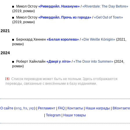
Микол Остоу
«Ривердейл. Накануне»
/
«Riverdale: The Day Before»
(2019, роман)
Микол Остоу
«Ривердейл. Прочь из города»
/
«Get Out of Town»
(2019, роман)
2021
Бернхард Хеннен
«Белая королева»
/
«Die Weiße Königin»
(2021,
роман)
2024
Роберт Хайнлайн
«Двері у літо»
/
«The Door into Summer»
(2024,
роман)
Список переводов может быть не полным. Здесь отображаются
переводы, связанные с внесёнными в базу изданиями.
О сайте
(
eng
,
fra
,
укр
) |
Регламент
|
FAQ
|
Контакты
|
Наши награды
|
ВКонтакте
|
Telegram
|
Наши товары