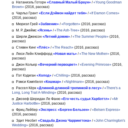
Натаниэль Готорн
«Славный Малый Браун»
/
«Young Goodman
Brown»
(2016, рассказ)
Чарльз Грант
«Если Дэймон найдет тебя»
/
«If Damon Comes»
(2016, рассказ)
Мюриэл Грей
«Забвение»
/
«Forgotten»
(2016, рассказ)
М. Р. Джеймс
«Ясень»
/
«The Ash-Tree»
(2016, рассказ)
Ширли Джексон
«Летний домик»
/
«The Summer People»
(2016,
рассказ)
Стивен Кинг
«Плёс»
/
«The Reach»
(2016, рассказ)
Люси Лейн Клиффорд
«Новая мать»
/
«The New Mother»
(2016,
рассказ)
Джон Кольер
«Вечерний первоцвет»
/
«Evening Primrose»
(2016,
рассказ)
Пэт Кэдиган
«Холод»
/
«Chilling»
(2016, рассказ)
Рэмси Кэмпбелл
«Кошмар»
/
«Nightmare»
(2016, рассказ)
Рассел Кёрк
«Длинной-длинной тропинкой в лесу»
/
«There's a
Long, Long Trail A-Winding»
(2016, рассказ)
Джозеф Шеридан Ле Фаню
«Его честь судья Харботтл»
/
«Mr
Justice Harbottle»
(2016, рассказ)
Фриц Лейбер
«Экспресс «Берген-Бельзен»
/
«Belsen Express»
(2016, рассказ)
Эдит Несбит
«Свадьба Джона Чаррингтона»
/
«John Charrington's
Wedding»
(2016, рассказ)