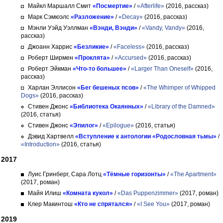
Майкл Маршалл Смит
«Посмертие»
/
«Afterlife»
(2016, рассказ)
Марк Сэмюэлс
«Разложение»
/
«Decay»
(2016, рассказ)
Мэнли Уэйд Уэллман
«Вэнди, Вэнди»
/
«Vandy, Vandy»
(2016,
рассказ)
Джоанн Харрис
«Безликие»
/
«Faceless»
(2016, рассказ)
Роберт Ширмен
«Проклята»
/
«Accursed»
(2016, рассказ)
Роберт Эйкман
«Что-то большее»
/
«Larger Than Oneself»
(2016,
рассказ)
Харлан Эллисон
«Бег бешеных псов»
/
«The Whimper of Whipped
Dogs»
(2016, рассказ)
Стивен Джонс
«Библиотека Окаянных»
/
«Library of the Damned»
(2016, статья)
Стивен Джонс
«Эпилог»
/
«Epilogue»
(2016, статья)
Дэвид Хартвелл
«Вступление к антологии «Родословная тьмы»
/
«Introduction»
(2016, статья)
2017
Луис Гринберг, Сара Лотц
«Тёмные горизонты»
/
«The Apartment»
(2017, роман)
Майя Илиш
«Комната кукол»
/
«Das Puppenzimmer»
(2017, роман)
Клер Макинтош
«Кто не спрятался»
/
«I See You»
(2017, роман)
2019