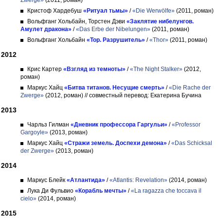
Zwerge»
(2011, роман)
Кристоф Хардебуш
«Ритуал тьмы»
/
«Die Werwölfe»
(2011, роман)
Вольфганг Хольбайн, Торстен Дэви
«Заклятие нибелунгов.
Амулет дракона»
/
«Das Erbe der Nibelungen»
(2011, роман)
Вольфганг Хольбайн
«Тор. Разрушитель»
/
«Thor»
(2011, роман)
2012
Крис Картер
«Взгляд из темноты»
/
«The Night Stalker»
(2012,
роман)
Маркус Хайц
«Битва титанов. Несущие смерть»
/
«Die Rache der
Zwerge»
(2012, роман)
// совместный перевод: Екатерина Бучина
2013
Чарльз Гилман
«Дневник профессора Гаргульи»
/
«Professor
Gargoyle»
(2013, роман)
Маркус Хайц
«Стражи земель. Доспехи демона»
/
«Das Schicksal
der Zwerge»
(2013, роман)
2014
Маркус Блейк
«Атлантида»
/
«Atlantis: Revelation»
(2014, роман)
Лука Ди Фульвио
«Корабль мечты»
/
«La ragazza che toccava il
cielo»
(2014, роман)
2015