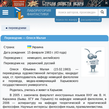
ЛАБОРАТОРИЯ
ФАНТАСТИКИ
поиск по жанру
расширенный
◄ переводчики
Переводчик — Олеся Малая
Страна:
Украина
Дата рождения:
15 февраля 1983 г. (43 года)
Переводчик c:
немецкого, английского
Переводчик на:
украинский, русский
Олеся Юльевна Малая (15.02.1983) —
переводчица художественной литературы, кандидат
наук, ст. преподаватель кафедр немецкой филологии
и перевода, медиа-коммуникаций Харьковского
государственного университета.
Родилась, училась и живет в Харькове.
В 2005 г. закончила факультет иностранных языков ХНУ им. В. Н.
Каразина (бывш. ХГУ им. Горького) по кафедре немецкой филологии, в
2006 — аспирантуру на кафедре теоретической и практической
философии. Научные интересы: философия языка, прагмалингвистика.