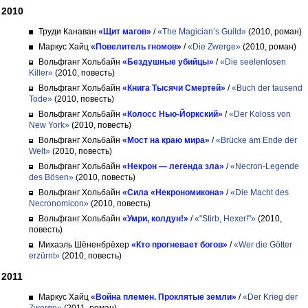
2010
Труди Канаван
«Щит магов»
/
«The Magician’s Guild»
(2010, роман)
Маркус Хайц
«Повелитель гномов»
/
«Die Zwerge»
(2010, роман)
Вольфганг Хольбайн
«Бездушные убийцы»
/
«Die seelenlosen
Killer»
(2010, повесть)
Вольфганг Хольбайн
«Книга Тысячи Смертей»
/
«Buch der tausend
Tode»
(2010, повесть)
Вольфганг Хольбайн
«Колосс Нью-Йоркский»
/
«Der Koloss von
New York»
(2010, повесть)
Вольфганг Хольбайн
«Мост на краю мира»
/
«Brücke am Ende der
Welt»
(2010, повесть)
Вольфганг Хольбайн
«Некрон — легенда зла»
/
«Necron-Legende
des Bösen»
(2010, повесть)
Вольфганг Хольбайн
«Сила «Некрономикона»
/
«Die Macht des
Necronomicon»
(2010, повесть)
Вольфганг Хольбайн
«Умри, колдун!»
/
«"Stirb, Hexer!"»
(2010,
повесть)
Михаэль Шёненбрёхер
«Кто прогневает богов»
/
«Wer die Götter
erzürnt»
(2010, повесть)
2011
Маркус Хайц
«Война племен. Проклятые земли»
/
«Der Krieg der