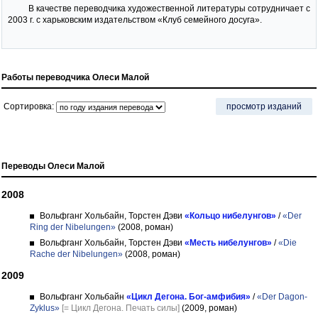
В качестве переводчика художественной литературы сотрудничает с
2003 г. с харьковским издательством «Клуб семейного досуга».
Работы переводчика Олеси Малой
Сортировка:
просмотр изданий
Переводы Олеси Малой
2008
Вольфганг Хольбайн, Торстен Дэви
«Кольцо нибелунгов»
/
«Der
Ring der Nibelungen»
(2008, роман)
Вольфганг Хольбайн, Торстен Дэви
«Месть нибелунгов»
/
«Die
Rache der Nibelungen»
(2008, роман)
2009
Вольфганг Хольбайн
«Цикл Дегона. Бог-амфибия»
/
«Der Dagon-
Zyklus»
[= Цикл Дегона. Печать силы]
(2009, роман)