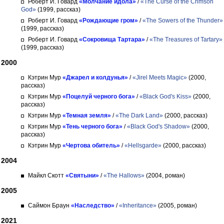
Роберт И. Говард
«Молчание идола»
/
«The Curse of the Crimson
God»
(1999, рассказ)
Роберт И. Говард
«Рождающие гром»
/
«The Sowers of the Thunder»
(1999, рассказ)
Роберт И. Говард
«Сокровища Тартара»
/
«The Treasures of Tartary»
(1999, рассказ)
2000
Кэтрин Мур
«Джарел и колдунья»
/
«Jirel Meets Magic»
(2000,
рассказ)
Кэтрин Мур
«Поцелуй черного бога»
/
«Black God's Kiss»
(2000,
рассказ)
Кэтрин Мур
«Темная земля»
/
«The Dark Land»
(2000, рассказ)
Кэтрин Мур
«Тень черного бога»
/
«Black God's Shadow»
(2000,
рассказ)
Кэтрин Мур
«Чертова обитель»
/
«Hellsgarde»
(2000, рассказ)
2004
Майкл Скотт
«Святыни»
/
«The Hallows»
(2004, роман)
2005
Саймон Браун
«Наследство»
/
«Inheritance»
(2005, роман)
2021