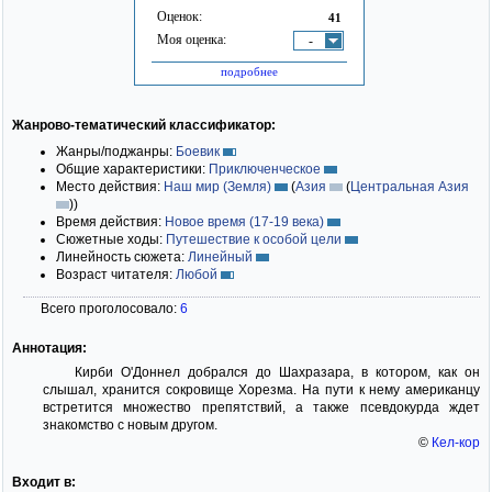
Оценок:
41
Моя оценка:
-
подробнее
Жанрово-тематический классификатор:
Жанры/поджанры:
Боевик
Общие характеристики:
Приключенческое
Место действия:
Наш мир (Земля)
(
Азия
(
Центральная Азия
)
)
Время действия:
Новое время (17-19 века)
Сюжетные ходы:
Путешествие к особой цели
Линейность сюжета:
Линейный
Возраст читателя:
Любой
Всего проголосовало:
6
Аннотация:
Кирби О'Доннел добрался до Шахразара, в котором, как он
слышал, хранится сокровище Хорезма. На пути к нему американцу
встретится множество препятствий, а также псевдокурда ждет
знакомство с новым другом.
©
Кел-кор
Входит в: