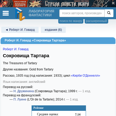
ЛАБОРАТОРИЯ
ФАНТАСТИКИ
поиск по жанру
расширенный
◄ Роберт И. Говард
издания (6)
Роберт И. Говард «Сокровища Тартара»
Роберт И. Говард
Сокровища Тартара
The Treasures of Tartary
Другие названия: Gold from Tartary
Рассказ,
1935
год (год написания: 1933); цикл
«Кирби О'Доннелл»
Язык написания: английский
Перевод на русский:
—
Н. Дружинина
(Сокровища Тартара)
; 1999 г.
— 1 изд.
Перевод на французский:
—
П. Луине
(L'Or de la Tartarie)
; 2014 г.
— 1 изд.
Рейтинг
Средняя оценка:
7.14