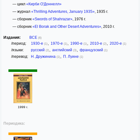
— цикл
«Кирби О'Доннелл»
— журнал
«Thrilling Adventures, January 1935»
, 1935 г.
— сборник
«Swords of Shahrazar»
, 1976 г.
— сборник
«El Borak and Other Desert Adventures»
, 2010 г.
Издания:
ВСЕ
(6)
/период:
1930-е
,
1970-е
,
1990-е
,
2010-е
,
2020-е
(1)
(1)
(1)
(2)
(1)
/языки:
русский
,
английский
,
французский
(2)
(3)
(1)
/перевод:
Н. Дружинина
,
П. Луине
(1)
(1)
1999 г.
Периодика: