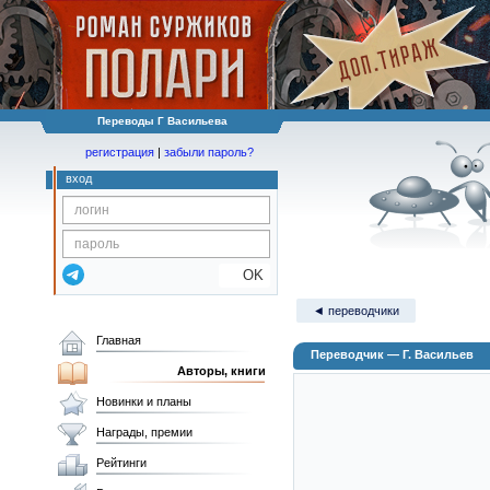
Переводы Г Васильева
регистрация
|
забыли пароль?
вход
OK
◄ переводчики
Главная
Переводчик — Г. Васильев
Авторы, книги
Новинки и планы
Награды, премии
Рейтинги