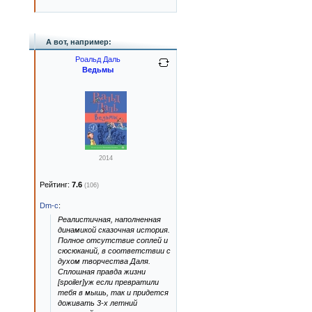
А вот, например:
Роальд Даль
Ведьмы
2014
Рейтинг:
7.6
(106)
Dm-c
:
Реалистичная, наполненная
динамикой сказочная история.
Полное отсутствие соплей и
сюсюканий, в соответствии с
духом творчества Даля.
Сплошная правда жизни
[spoiler]уж если превратили
тебя в мышь, так и придется
доживать 3-х летний