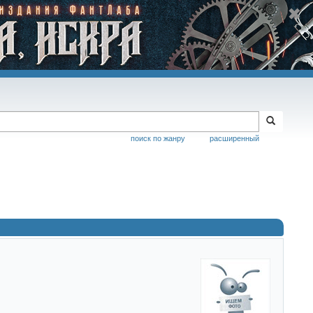
поиск по жанру
расширенный