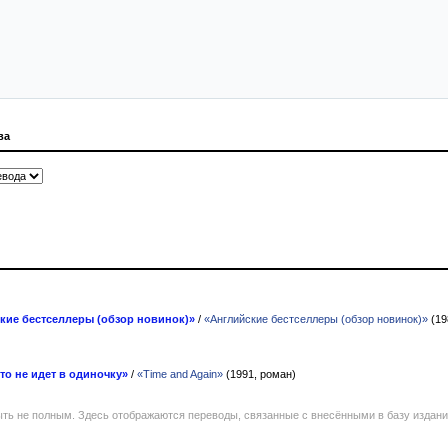
ва
кие бестселлеры (обзор новинок)»
/
«Английские бестселлеры (обзор новинок)»
(19
то не идет в одиночку»
/
«Time and Again»
(1991, роман)
ть не полным. Здесь отображаются переводы, связанные с внесёнными в базу издан