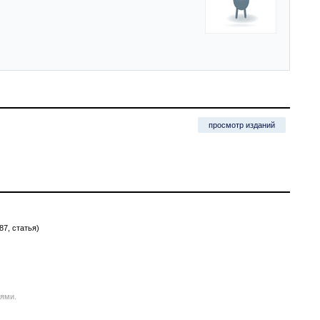
просмотр изданий
87, статья)
иями.