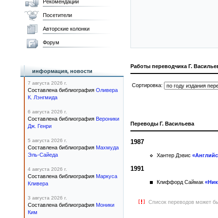
Рекомендации
Посетители
Авторские колонки
Форум
Работы переводчика Г. Василье
информация, новости
7 августа 2026 г.
Сортировка:
Составлена библиография
Оливера
К. Лэнгмида
6 августа 2026 г.
Составлена библиография
Вероники
Переводы Г. Васильева
Дж. Генри
5 августа 2026 г.
1987
Составлена библиография
Махмуда
Эль-Сайеда
Хантер Дэвис
«Английс
1991
4 августа 2026 г.
Составлена библиография
Маркуса
Клиффорд Саймак
«Ник
Кливера
3 августа 2026 г.
Список переводов может бы
Составлена библиография
Моники
Ким