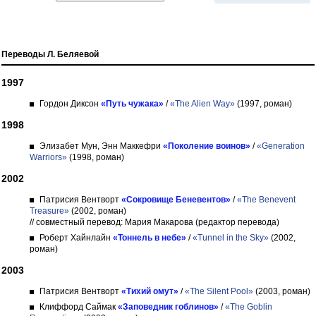
Переводы Л. Беляевой
1997
Гордон Диксон
«Путь чужака»
/
«The Alien Way»
(1997, роман)
1998
Элизабет Мун, Энн Маккефри
«Поколение воинов»
/
«Generation
Warriors»
(1998, роман)
2002
Патрисия Вентворт
«Сокровище Беневентов»
/
«The Benevent
Treasure»
(2002, роман)
// совместный перевод: Мария Макарова (редактор перевода)
Роберт Хайнлайн
«Тоннель в небе»
/
«Tunnel in the Sky»
(2002,
роман)
2003
Патрисия Вентворт
«Тихий омут»
/
«The Silent Pool»
(2003, роман)
Клиффорд Саймак
«Заповедник гоблинов»
/
«The Goblin