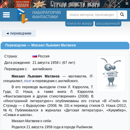
ЛАБОРАТОРИЯ
ФАНТАСТИКИ
поиск по жанру
расширенный
◄ переводчики
Переводчик — Михаил Львович Матвеев
Страна:
Россия
Дата рождения:
21 августа 1958 г. (67 лет)
Переводчик c:
английского
Михаил Львович Матвеев
— математик, IT-
специалист,
поэт
и переводчик с английского.
В его переводе выходили стихи Л. Кэрролла, Т.
Гуда, О. Нэша, а также книга Л. Кэрролла
«Фантасмагория и другие стихотворения» (2008). В
«Иностранной литературе»» опубликованы его статья «В «Глоб» по
Стрэнду — с Вудхаусом» (2008, № 10) и перевод стихов О. Нэша (2012,
№4). Публиковался в журналах «Детская литература», «Кукумбер»,
«Семья и школа».
Михаил Матвеев о себе:
Родился 21 августа 1958 года в городе Рыбинске.