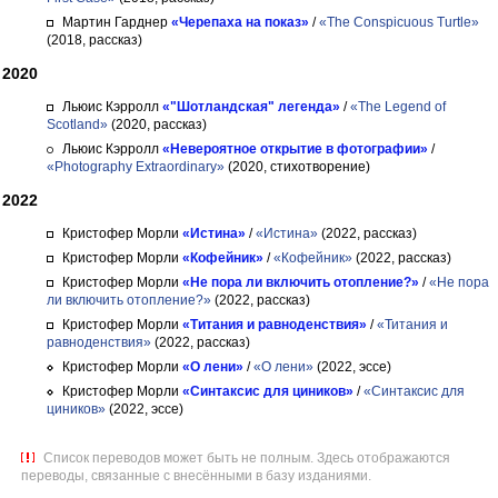
Мартин Гарднер
«Черепаха на показ»
/
«The Conspicuous Turtle»
(2018, рассказ)
2020
Льюис Кэрролл
«"Шотландская" легенда»
/
«The Legend of
Scotland»
(2020, рассказ)
Льюис Кэрролл
«Невероятное открытие в фотографии»
/
«Photography Extraordinary»
(2020, стихотворение)
2022
Кристофер Морли
«Истина»
/
«Истина»
(2022, рассказ)
Кристофер Морли
«Кофейник»
/
«Кофейник»
(2022, рассказ)
Кристофер Морли
«Не пора ли включить отопление?»
/
«Не пора
ли включить отопление?»
(2022, рассказ)
Кристофер Морли
«Титания и равноденствия»
/
«Титания и
равноденствия»
(2022, рассказ)
Кристофер Морли
«О лени»
/
«О лени»
(2022, эссе)
Кристофер Морли
«Синтаксис для циников»
/
«Синтаксис для
циников»
(2022, эссе)
Список переводов может быть не полным. Здесь отображаются
переводы, связанные с внесёнными в базу изданиями.