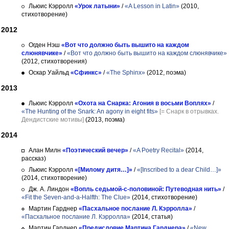
Льюис Кэрролл
«Урок латыни»
/
«A Lesson in Latin»
(2010,
стихотворение)
2012
Огден Нэш
«Вот что должно быть вышито на каждом
слюнявчике»
/
«Вот что должно быть вышито на каждом слюнявчике»
(2012, стихотворения)
Оскар Уайльд
«Сфинкс»
/
«The Sphinx»
(2012, поэма)
2013
Льюис Кэрролл
«Охота на Снарка: Агония в восьми Воплях»
/
«The Hunting of the Snark: An agony in eight fits»
[= Снарк в отрывках.
Дендистские мотивы]
(2013, поэма)
2014
Алан Милн
«Поэтический вечер»
/
«A Poetry Recital»
(2014,
рассказ)
Льюис Кэрролл
«[Милому дитя…]»
/
«[Inscribed to a dear Child…]»
(2014, стихотворение)
Дж. А. Линдон
«Вопль седьмой-с-половиной: Путеводная нить»
/
«Fit the Seven-and-a-Halfth: The Clue»
(2014, стихотворение)
Мартин Гарднер
«Пасхальное послание Л. Кэрролла»
/
«Пасхальное послание Л. Кэрролла»
(2014, статья)
Мартин Гарднер
«Предисловие Мартина Гарднера»
/
«New