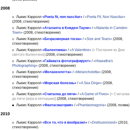
2008
Льюис Кэрролл
«Poeta fit, non nascitur»
/
«Poeta Fit, Non Nascitur»
(2008, стихотворение)
Льюис Кэрролл
«Аталанта в Кэмден-Тауне»
/
«Atalanta in Camden-
Town»
(2008, стихотворение)
Льюис Кэрролл
«Безразмерная тоска»
/
«Size and Tears»
(2008,
стихотворение)
Льюис Кэрролл
«Валентинка»
/
«A Valentine»
[= Послание ко Дню
святого Валентина]
(2008, стихотворение)
Льюис Кэрролл
«Гайавата фотографирует»
/
«Hiawatha's
Photographing»
(2008, стихотворение)
Льюис Кэрролл
«Меланхолетта»
/
«Melancholetta»
(2008,
стихотворение)
Льюис Кэрролл
«Морская болезнь»
/
«A Sea Dirge»
(2008,
стихотворение)
Льюис Кэрролл
«Считалка до пяти»
/
«A Game of Fives»
[= Считалка
до пяти (игра в пятнашки)]
(2008, стихотворение)
Льюис Кэрролл
«Фантасмагория»
/
«Phantasmagoria»
(2008, поэма)
2010
Льюис Кэрролл
«Все то, что я вообразил»
/
«Disillusionized»
(2010,
стихотворение)