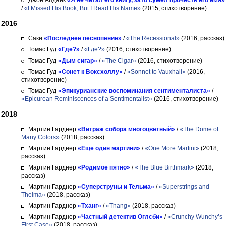
Джон Апдайк
«Я не читал его книгу, зато сумел прочесть его имя»
/
«I Missed His Book, But I Read His Name»
(2015, стихотворение)
2016
Саки
«Последнее песнопение»
/
«The Recessional»
(2016, рассказ)
Томас Гуд
«Где?»
/
«Где?»
(2016, стихотворение)
Томас Гуд
«Дым сигар»
/
«The Cigar»
(2016, стихотворение)
Томас Гуд
«Сонет к Воксхоллу»
/
«Sonnet to Vauxhall»
(2016,
стихотворение)
Томас Гуд
«Эпикурианские воспоминания сентименталиста»
/
«Epicurean Reminiscences of a Sentimentalist»
(2016, стихотворение)
2018
Мартин Гарднер
«Витраж собора многоцветный»
/
«The Dome of
Many Colors»
(2018, рассказ)
Мартин Гарднер
«Ещё один мартини»
/
«One More Martini»
(2018,
рассказ)
Мартин Гарднер
«Родимое пятно»
/
«The Blue Birthmark»
(2018,
рассказ)
Мартин Гарднер
«Суперструны и Тельма»
/
«Superstrings and
Thelma»
(2018, рассказ)
Мартин Гарднер
«Тханг»
/
«Thang»
(2018, рассказ)
Мартин Гарднер
«Частный детектив Оглсби»
/
«Crunchy Wunchy’s
First Case»
(2018, рассказ)