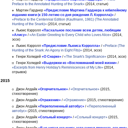
Preface to the Annotated Hunting of the Snark»
(2014, статья)
Мартин Гарднер
«Предисловие Мартина Гарднера к юбилейному
изданию книги (к 150-летию со дня рождения Л. Кэрролла)»
/
«Preface to the Centennial Edition (Kaufmann, 1981) (The Annotated
Hunting of the Snark)»
(2014, статья)
Льюис Кэрролл
«Пасхальное послание всем детям, любящим
«Алису»
/
«An Easter Greeting to Every Child who Loves Alice»
(2014,
эссе)
Льюис Кэрролл
«Предисловие Льюиса Кэрролла»
/
«Preface (The
Hunting of the Snark: An Agony in Eight Fits)»
(2014, эссе)
Генри Холидей
«О Снарке»
/
«The Snark's Significance»
(2014, эссе)
Генри Холидей
«Выдержки из «Воспоминаний моей жизни»
/
«Excerpts from Henry Holiday's Reminiscences of My Life»
(2014,
отрывок)
2015
Джон Апдайк
«Огорчительное»
/
«Огорчительное»
(2015,
стихотворение)
Джон Апдайк
«Отражение»
/
«Отражение»
(2015, стихотворение)
Джон Апдайк
«Переполненный автобус»
/
«Переполненный
автобус»
(2015, стихотворение)
Джон Апдайк
«Сольный концерт»
/
«Сольный концерт»
(2015,
стихотворение)