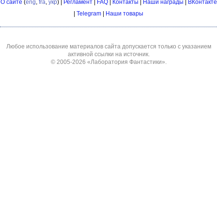
О сайте
(
eng
,
fra
,
укр
) |
Регламент
|
FAQ
|
Контакты
|
Наши награды
|
ВКонтакте
|
Telegram
|
Наши товары
Любое использование материалов сайта допускается только с указанием
активной ссылки на источник.
© 2005-2026
«Лаборатория Фантастики»
.