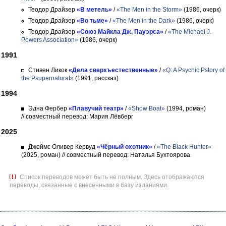
Теодор Драйзер
«В метель»
/
«The Men in the Storm»
(1986, очерк)
Теодор Драйзер
«Во тьме»
/
«The Men in the Dark»
(1986, очерк)
Теодор Драйзер
«Союз Майкла Дж. Пауэрса»
/
«The Michael J.
Powers Association»
(1986, очерк)
1991
Стивен Ликок
«Дела сверхъестественные»
/
«Q: A Psychic Pstory of
the Psupernatural»
(1991, рассказ)
1994
Эдна Фербер
«Плавучий театр»
/
«Show Boat»
(1994, роман)
// совместный перевод: Мария Лёвберг
2025
Джеймс Оливер Кервуд
«Чёрный охотник»
/
«The Black Hunter»
(2025, роман)
// совместный перевод: Наталья Бухтоярова
Список переводов может быть не полным. Здесь отображаются
переводы, связанные с внесёнными в базу изданиями.