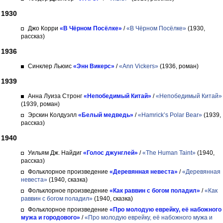
1930
Джо Корри
«В Чёрном Посёлке»
/
«В Чёрном Посёлке»
(1930,
рассказ)
1936
Синклер Льюис
«Энн Викерс»
/
«Ann Vickers»
(1936, роман)
1939
Анна Луиза Стронг
«Непобедимый Китай»
/
«Непобедимый Китай»
(1939, роман)
Эрскин Колдуэлл
«Белый медведь»
/
«Hamrick’s Polar Bear»
(1939,
рассказ)
1940
Уильям Дж. Найдиг
«Голос джунглей»
/
«The Human Taint»
(1940,
рассказ)
Фольклорное произведение
«Деревянная невеста»
/
«Деревянная
невеста»
(1940, сказка)
Фольклорное произведение
«Как раввин с богом поладил»
/
«Как
раввин с богом поладил»
(1940, сказка)
Фольклорное произведение
«Про молодую еврейку, её набожного
мужа и городового»
/
«Про молодую еврейку, её набожного мужа и