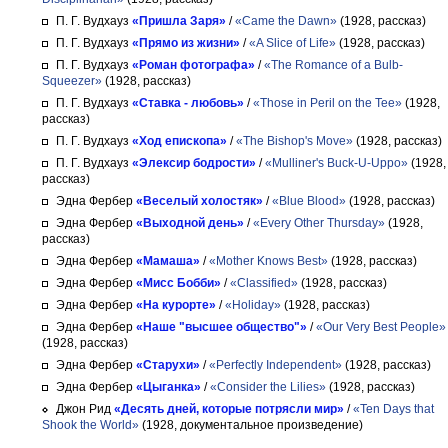
П. Г. Вудхауз
«Пришла Заря»
/
«Came the Dawn»
(1928, рассказ)
П. Г. Вудхауз
«Прямо из жизни»
/
«A Slice of Life»
(1928, рассказ)
П. Г. Вудхауз
«Роман фотографа»
/
«The Romance of a Bulb-
Squeezer»
(1928, рассказ)
П. Г. Вудхауз
«Ставка - любовь»
/
«Those in Peril on the Tee»
(1928,
рассказ)
П. Г. Вудхауз
«Ход епископа»
/
«The Bishop's Move»
(1928, рассказ)
П. Г. Вудхауз
«Элексир бодрости»
/
«Mulliner's Buck-U-Uppo»
(1928,
рассказ)
Эдна Фербер
«Веселый холостяк»
/
«Blue Blood»
(1928, рассказ)
Эдна Фербер
«Выходной день»
/
«Every Other Thursday»
(1928,
рассказ)
Эдна Фербер
«Мамаша»
/
«Mother Knows Best»
(1928, рассказ)
Эдна Фербер
«Мисс Бобби»
/
«Classified»
(1928, рассказ)
Эдна Фербер
«На курорте»
/
«Holiday»
(1928, рассказ)
Эдна Фербер
«Наше "высшее общество"»
/
«Our Very Best People»
(1928, рассказ)
Эдна Фербер
«Старухи»
/
«Perfectly Independent»
(1928, рассказ)
Эдна Фербер
«Цыганка»
/
«Consider the Lilies»
(1928, рассказ)
Джон Рид
«Десять дней, которые потрясли мир»
/
«Ten Days that
Shook the World»
(1928, документальное произведение)