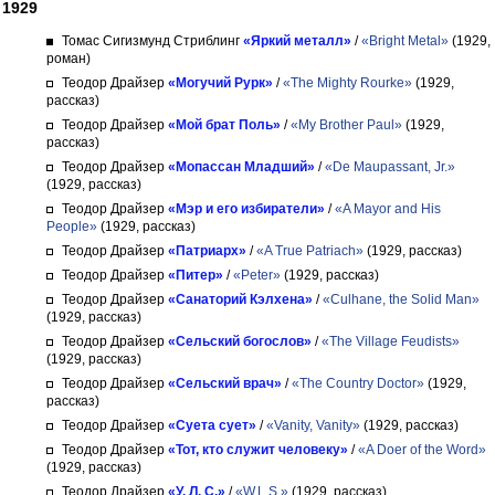
1929
Томас Сигизмунд Стриблинг
«Яркий металл»
/
«Bright Metal»
(1929,
роман)
Теодор Драйзер
«Могучий Рурк»
/
«The Mighty Rourke»
(1929,
рассказ)
Теодор Драйзер
«Мой брат Поль»
/
«My Brother Paul»
(1929,
рассказ)
Теодор Драйзер
«Мопассан Младший»
/
«De Maupassant, Jr.»
(1929, рассказ)
Теодор Драйзер
«Мэр и его избиратели»
/
«A Mayor and His
People»
(1929, рассказ)
Теодор Драйзер
«Патриарх»
/
«A True Patriach»
(1929, рассказ)
Теодор Драйзер
«Питер»
/
«Peter»
(1929, рассказ)
Теодор Драйзер
«Санаторий Кэлхена»
/
«Culhane, the Solid Man»
(1929, рассказ)
Теодор Драйзер
«Сельский богослов»
/
«The Village Feudists»
(1929, рассказ)
Теодор Драйзер
«Сельский врач»
/
«The Country Doctor»
(1929,
рассказ)
Теодор Драйзер
«Суета сует»
/
«Vanity, Vanity»
(1929, рассказ)
Теодор Драйзер
«Тот, кто служит человеку»
/
«A Doer of the Word»
(1929, рассказ)
Теодор Драйзер
«У. Л. С.»
/
«W.L.S.»
(1929, рассказ)