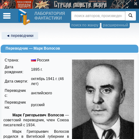
ЛАБОРАТОРИЯ
ФАНТАСТИКИ
поиск по жанру
расширенный
◄ переводчики
Переводчик — Марк Волосов
Страна:
Россия
Дата
1895 г.
рождения:
октябрь 1941 г. (46
Дата смерти:
лет)
Переводчик
английского
c:
Переводчик
русский
на:
Марк Григорьевич Волосов
—
советский переводчик, член Союза
писателей с 1934.
Марк Григорьевич Волосов
родился в Витебской губернии в