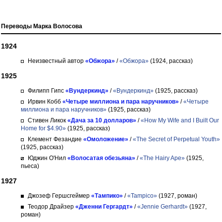
Переводы Марка Волосова
1924
Неизвестный автор
«Обжора»
/
«Обжора»
(1924, рассказ)
1925
Филипп Гипс
«Вундеркинд»
/
«Вундеркинд»
(1925, рассказ)
Ирвин Кобб
«Четыре миллиона и пара наручников»
/
«Четыре
миллиона и пара наручников»
(1925, рассказ)
Стивен Ликок
«Дача за 10 долларов»
/
«How My Wife and I Built Our
Home for $4.90»
(1925, рассказ)
Клемент Фезандие
«Омоложение»
/
«The Secret of Perpetual Youth»
(1925, рассказ)
Юджин О'Нил
«Волосатая обезьяна»
/
«The Hairy Ape»
(1925,
пьеса)
1927
Джозеф Гершсгеймер
«Тампико»
/
«Tampico»
(1927, роман)
Теодор Драйзер
«Дженни Гергардт»
/
«Jennie Gerhardt»
(1927,
роман)