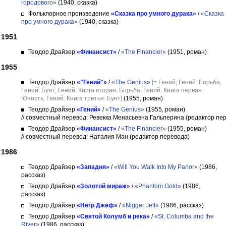
городового»
(1940, сказка)
Фольклорное произведение
«Сказка про умного дурака»
/
«Сказка
про умного дурака»
(1940, сказка)
1951
Теодор Драйзер
«Финансист»
/
«The Financier»
(1951, роман)
1955
Теодор Драйзер
«"Гений"»
/
«The Genius»
[= Гений; Гений. Борьба;
Гений. Бунт; Гений. Книга вторая. Борьба; Гений. Книга первая.
Юность; Гений. Книга третья. Бунт]
(1955, роман)
Теодор Драйзер
«Гений»
/
«The Genius»
(1955, роман)
// совместный перевод: Ревекка Менасьевна Гальперина (редактор пе
Теодор Драйзер
«Финансист»
/
«The Financier»
(1955, роман)
// совместный перевод: Наталия Ман (редактор перевода)
1986
Теодор Драйзер
«Западня»
/
«Will You Walk Into My Parlor»
(1986,
рассказ)
Теодор Драйзер
«Золотой мираж»
/
«Phantom Gold»
(1986,
рассказ)
Теодор Драйзер
«Негр Джеф»
/
«Nigger Jeff»
(1986, рассказ)
Теодор Драйзер
«Святой Колумб и река»
/
«St. Columba and the
River»
(1986, рассказ)