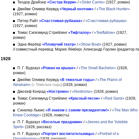
Теодор Драйзер
«Сестра Керри»
/
«Sister Carrie»
(1927, роман)
Джеймс Оливер Кервуд
«Черный охотник»
/
«The Black Hunter»
(1927, роман)
Питер Райт
«Счастливая рубашка»
/
«Счастливая рубашка»
(1927, роман)
Томас Сигизмунд Стриблинг
«Тифталоу»
/
«Teeftallow»
(1927,
роман)
Эдна Фербер
«Пловучий театр»
/
«Show Boat»
(1927, роман)
// совместный перевод: Мария Лёвберг, Александр Горлин (редактор п
1928
П. Г. Вудхауз
«Роман на крыше»
/
«The Small Bachelor»
(1928,
роман)
Джеймс Оливер Кервуд
«В тяжелые годы»
/
«The Plains of
Abraham»
[= Тяжелые годы]
(1928, роман)
Джозеф Конрад
«Ностромо»
/
«Nostromo»
(1928, роман)
Томас Сигизмунд Стриблинг
«Красный песок»
/
«Red Sand»
(1928,
роман)
Синклер Льюис
«Я знаком с самим президентом!»
/
«The Man Who
Knew Coolidge»
(1928, повесть)
П. Г. Вудхауз
«Веселые праздники»
/
«Jeeves and the Yuletide
Spirit»
(1928, рассказ)
П. Г. Вудхауз
«Портрет воспитательницы»
/
«Portrait of a
Disciplinarian»
(1928, рассказ)