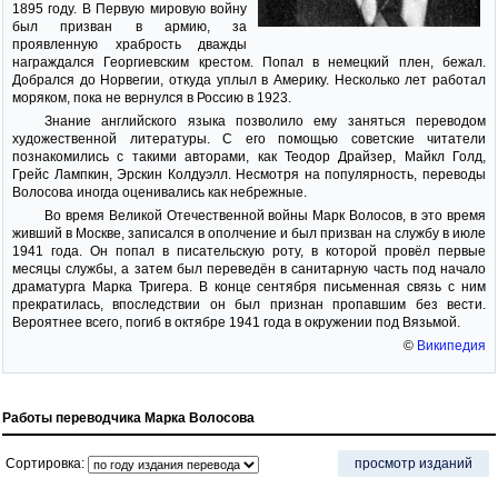
1895 году. В Первую мировую войну
был призван в армию, за
проявленную храбрость дважды
награждался Георгиевским крестом. Попал в немецкий плен, бежал.
Добрался до Норвегии, откуда уплыл в Америку. Несколько лет работал
моряком, пока не вернулся в Россию в 1923.
Знание английского языка позволило ему заняться переводом
художественной литературы. С его помощью советские читатели
познакомились с такими авторами, как Теодор Драйзер, Майкл Голд,
Грейс Лампкин, Эрскин Колдуэлл. Несмотря на популярность, переводы
Волосова иногда оценивались как небрежные.
Во время Великой Отечественной войны Марк Волосов, в это время
живший в Москве, записался в ополчение и был призван на службу в июле
1941 года. Он попал в писательскую роту, в которой провёл первые
месяцы службы, а затем был переведён в санитарную часть под начало
драматурга Марка Тригера. В конце сентября письменная связь с ним
прекратилась, впоследствии он был признан пропавшим без вести.
Вероятнее всего, погиб в октябре 1941 года в окружении под Вязьмой.
©
Википедия
Работы переводчика Марка Волосова
Сортировка:
просмотр изданий