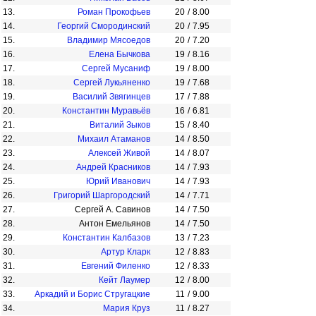
13.
Роман Прокофьев
20
/
8.00
14.
Георгий Смородинский
20
/
7.95
15.
Владимир Мясоедов
20
/
7.20
16.
Елена Бычкова
19
/
8.16
17.
Сергей Мусаниф
19
/
8.00
18.
Сергей Лукьяненко
19
/
7.68
19.
Василий Звягинцев
17
/
7.88
20.
Константин Муравьёв
16
/
6.81
21.
Виталий Зыков
15
/
8.40
22.
Михаил Атаманов
14
/
8.50
23.
Алексей Живой
14
/
8.07
24.
Андрей Красников
14
/
7.93
25.
Юрий Иванович
14
/
7.93
26.
Григорий Шаргородский
14
/
7.71
27.
Сергей А. Савинов
14
/
7.50
28.
Антон Емельянов
14
/
7.50
29.
Константин Калбазов
13
/
7.23
30.
Артур Кларк
12
/
8.83
31.
Евгений Филенко
12
/
8.33
32.
Кейт Лаумер
12
/
8.00
33.
Аркадий и Борис Стругацкие
11
/
9.00
34.
Мария Круз
11
/
8.27