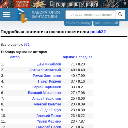
ЛАБОРАТОРИЯ
ФАНТАСТИКИ
поиск по жанру
расширенный
Подробная статистика оценок посетителя
polak22
Всего оценок:
971
Таблица оценок по авторам
Автор
оценок
/
средняя
1.
Дем Михайлов
71
/
8.23
2.
Артём Каменистый
40
/
8.40
3.
Роман Злотников
40
/
7.90
4.
Павел Корнев
37
/
8.16
5.
Сергей Тармашев
33
/
8.21
6.
Василий Маханенко
27
/
7.96
7.
Андрей Васильев
25
/
8.00
8.
Алексей Калугин
23
/
8.39
9.
Андрей Круз
23
/
8.30
10.
Алексей Пехов
23
/
8.22
11.
Филип Фармер
23
/
7.87
12.
Николай Басов
21
/
8.67