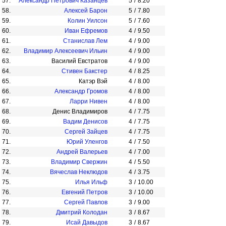
57.
Александр Петрович Казанцев
5
/
8.20
58.
Алексей Барон
5
/
7.80
59.
Колин Уилсон
5
/
7.60
60.
Иван Ефремов
4
/
9.50
61.
Станислав Лем
4
/
9.00
62.
Владимир Алексеевич Ильин
4
/
9.00
63.
Василий Евстратов
4
/
9.00
64.
Стивен Бакстер
4
/
8.25
65.
Катэр Вэй
4
/
8.00
66.
Александр Громов
4
/
8.00
67.
Ларри Нивен
4
/
8.00
68.
Денис Владимиров
4
/
7.75
69.
Вадим Денисов
4
/
7.75
70.
Сергей Зайцев
4
/
7.75
71.
Юрий Уленгов
4
/
7.50
72.
Андрей Валерьев
4
/
7.00
73.
Владимир Свержин
4
/
5.50
74.
Вячеслав Неклюдов
4
/
3.75
75.
Илья Ильф
3
/
10.00
76.
Евгений Петров
3
/
10.00
77.
Сергей Павлов
3
/
9.00
78.
Дмитрий Колодан
3
/
8.67
79.
Исай Давыдов
3
/
8.67