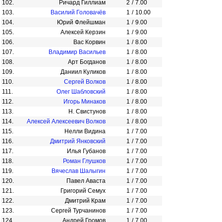
102.
Ричард Гиллиам
2
/
7.00
103.
Василий Головачёв
1
/
10.00
104.
Юрий Флейшман
1
/
9.00
105.
Алексей Керзин
1
/
9.00
106.
Вас Корвин
1
/
8.00
107.
Владимир Васильев
1
/
8.00
108.
Арт Богданов
1
/
8.00
109.
Даниил Куликов
1
/
8.00
110.
Сергей Волков
1
/
8.00
111.
Олег Шабловский
1
/
8.00
112.
Игорь Минаков
1
/
8.00
113.
Н. Свистунов
1
/
8.00
114.
Алексей Алексеевич Волков
1
/
8.00
115.
Нелли Видина
1
/
7.00
116.
Дмитрий Янковский
1
/
7.00
117.
Илья Губанов
1
/
7.00
118.
Роман Глушков
1
/
7.00
119.
Вячеслав Шалыгин
1
/
7.00
120.
Павел Аваста
1
/
7.00
121.
Григорий Семух
1
/
7.00
122.
Дмитрий Крам
1
/
7.00
123.
Сергей Турчанинов
1
/
7.00
124.
Андрей Громов
1
/
7.00