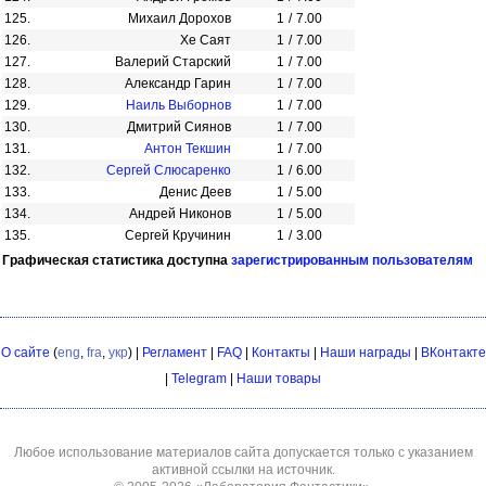
125.
Михаил Дорохов
1
/
7.00
126.
Хе Саят
1
/
7.00
127.
Валерий Старский
1
/
7.00
128.
Александр Гарин
1
/
7.00
129.
Наиль Выборнов
1
/
7.00
130.
Дмитрий Сиянов
1
/
7.00
131.
Антон Текшин
1
/
7.00
132.
Сергей Слюсаренко
1
/
6.00
133.
Денис Деев
1
/
5.00
134.
Андрей Никонов
1
/
5.00
135.
Сергей Кручинин
1
/
3.00
Графическая статистика доступна
зарегистрированным пользователям
О сайте
(
eng
,
fra
,
укр
) |
Регламент
|
FAQ
|
Контакты
|
Наши награды
|
ВКонтакте
|
Telegram
|
Наши товары
Любое использование материалов сайта допускается только с указанием
активной ссылки на источник.