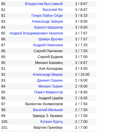
80.
Владислав Выставной
3
/
8.67
81.
Василий Ян
3
/
8.67
82.
Генри Лайон Олди
3
/
8.33
83.
Александр Зайцев
3
/
8.00
84.
Кирилл Шарапов
3
/
8.00
85.
Андрей Владимирович Архипов
3
/
7.67
86.
Шимун Врочек
3
/
7.67
87.
Андрей Николаев
3
/
7.33
88.
Сергей Панченко
3
/
7.00
89.
Сергей Будеев
3
/
7.00
90.
Михаил Баковец
3
/
6.67
91.
Аля Холодова
3
/
4.00
92.
Александр Мирер
2
/
10.00
93.
Даниил Гранин
2
/
9.00
94.
Михаил Тырин
2
/
8.00
95.
Павел Мамонтов
2
/
8.00
96.
Андрей Царёв
2
/
8.00
97.
Валентин Холмогоров
2
/
7.50
98.
Василий Мельник
2
/
7.50
99.
Эдвард Э. Крамер
2
/
7.00
100.
Кэтрин Куртц
2
/
7.00
101.
Мартин Гринберг
2
/
7.00