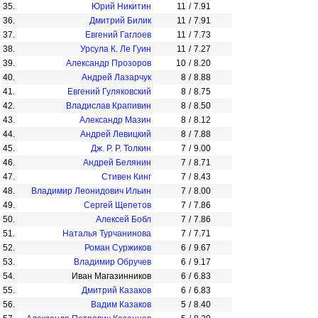
35.
Юрий Никитин
11
/
7.91
36.
Дмитрий Билик
11
/
7.91
37.
Евгений Гаглоев
11
/
7.73
38.
Урсула К. Ле Гуин
11
/
7.27
39.
Александр Прозоров
10
/
8.20
40.
Андрей Лазарчук
8
/
8.88
41.
Евгений Гуляковский
8
/
8.75
42.
Владислав Крапивин
8
/
8.50
43.
Александр Мазин
8
/
8.12
44.
Андрей Левицкий
8
/
7.88
45.
Дж. Р. Р. Толкин
7
/
9.00
46.
Андрей Белянин
7
/
8.71
47.
Стивен Кинг
7
/
8.43
48.
Владимир Леонидович Ильин
7
/
8.00
49.
Сергей Щепетов
7
/
7.86
50.
Алексей Бобл
7
/
7.86
51.
Наталья Турчанинова
7
/
7.71
52.
Роман Суржиков
6
/
9.67
53.
Владимир Обручев
6
/
9.17
54.
Иван Магазинников
6
/
6.83
55.
Дмитрий Казаков
6
/
6.83
56.
Вадим Казаков
5
/
8.40