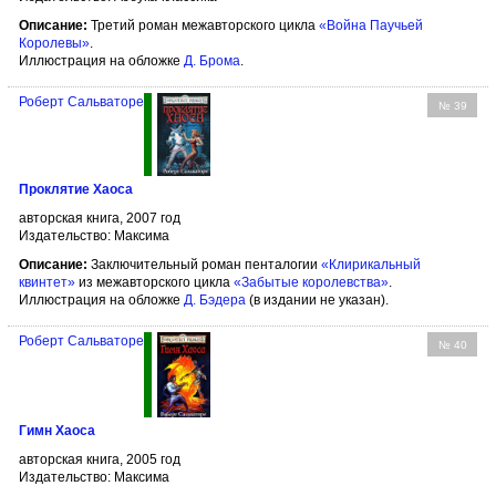
Описание:
Третий роман межавторского цикла
«Война Паучьей
Королевы»
.
Иллюстрация на обложке
Д. Брома
.
Роберт Сальваторе
№ 39
Проклятие Хаоса
авторская книга, 2007 год
Издательство: Максима
Описание:
Заключительный роман пенталогии
«Клирикальный
квинтет»
из межавторского цикла
«Забытые королевства»
.
Иллюстрация на обложке
Д. Бэдера
(в издании не указан).
Роберт Сальваторе
№ 40
Гимн Хаоса
авторская книга, 2005 год
Издательство: Максима