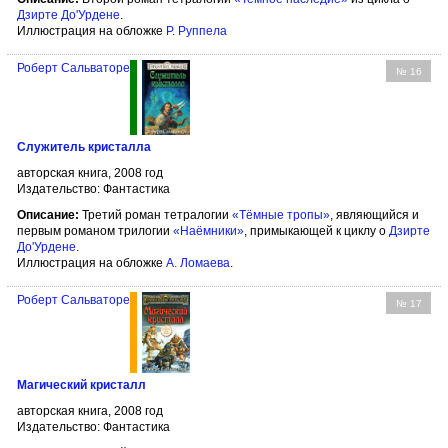
Дзирте До'Урдене
.
Иллюстрация на обложке
Р. Руппела
Роберт Сальваторе
№ 16
Служитель кристалла
авторская книга, 2008 год
Издательство: Фантастика
Описание:
Третий роман тетралогии
«Тёмные тропы»
, являющийся и
первым романом трилогии
«Наёмники»
, примыкающей к циклу о
Дзирте
До'Урдене
.
Иллюстрация на обложке
А. Ломаева
.
Роберт Сальваторе
№ 17
Магический кристалл
авторская книга, 2008 год
Издательство: Фантастика