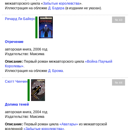
межавторского цикла «
Забытые королевства
».
Иллюстрация на обложке
Д. Бэдера
(в издании не указан).
Ричард Ли Байерс
№ 43
Отречение
авторская книга, 2006 год
Издательство: Максима
Описание:
Первый роман межавторского цикла
«Война Паучьей
Королевы»
.
Иллюстрация на обложке
Д. Брома
.
Скотт Чинчин
№ 44
Долина теней
авторская книга, 2004 год
Издательство: Максима
Описание:
Первый роман цикла
«Аватары»
из межавторской
вселенной
«Забытые королевства»
.