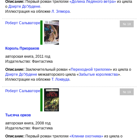
Описание:
Первый роман трилогии
«Долина Ледяного ветра»
из цикла
о
Дзирте До'Урдене
.
Иллюстрация на обложке
Л. Элмора
.
Роберт Сальваторе
№ 18
Король Призраков
авторская книга, 2011 год
Издательство: Фантастика
Описание:
Заключительный роман «
Переходной трилогии
» из цикла о
Дзирте До'Урдене
межавторского цикла «
Забытые королевства
».
Иллюстрации на обложке
Т. Локвуда
.
Роберт Сальваторе
№ 19
Тысяча орков
авторская книга, 2008 год
Издательство: Фантастика
Описание:
Первый роман трилогии
«Клинки охотника»
из цикла о