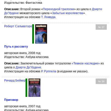
Издательство: Фантастика
Описание:
Второй роман «
Переходной трилогии
» из цикла о
Дзирте
До'Урдене
межавторского цикла «
Забытые королевства
».
Иллюстрация на обложке
Т. Локвуда
.
Роберт Сальваторе
№ 37
Путь к рассвету
авторская книга, 2008 год
Издательство: Азбука-классика
Описание:
Заключительный роман тетралогии
«Темное наследие»
из
цикла о
Дзирте До'Урдене
.
Иллюстрация на обложке
Р. Руппела
(в издании не указан).
Ричард Бейкер
№ 38
Приговор
авторская книга, 2007 год
Издательство: Азбука-классика