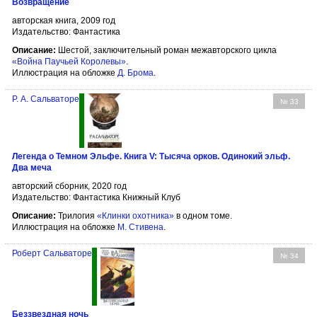
Возвращение
авторская книга, 2009 год
Издательство: Фантастика
Описание:
Шестой, заключительный роман межавторского цикла
«Война Паучьей Королевы»
.
Иллюстрация на обложке
Д. Брома
.
Р. А. Сальваторе
№ 33
Легенда о Темном Эльфе. Книга V: Тысяча орков. Одинокий эльф.
Два меча
авторский сборник, 2020 год
Издательство: Фантастика Книжный Клуб
Описание:
Трилогия
«Клинки охотника»
в одном томе.
Иллюстрация на обложке
М. Стивена
.
Роберт Сальваторе
№ 34
Беззвездная ночь