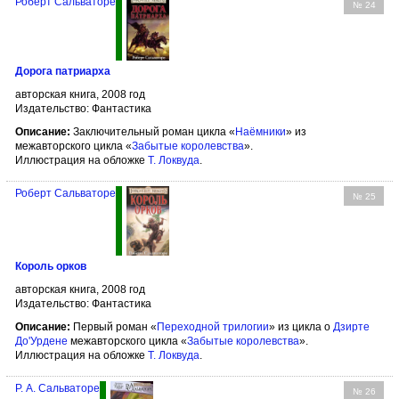
Роберт Сальваторе
№ 24
Дорога патриарха
авторская книга, 2008 год
Издательство: Фантастика
Описание:
Заключительный роман цикла «
Наёмники
» из
межавторского цикла «
Забытые королевства
».
Иллюстрация на обложке
Т. Локвуда
.
Роберт Сальваторе
№ 25
Король орков
авторская книга, 2008 год
Издательство: Фантастика
Описание:
Первый роман «
Переходной трилогии
» из цикла о
Дзирте
До'Урдене
межавторского цикла «
Забытые королевства
».
Иллюстрация на обложке
Т. Локвуда
.
Р. А. Сальваторе
№ 26