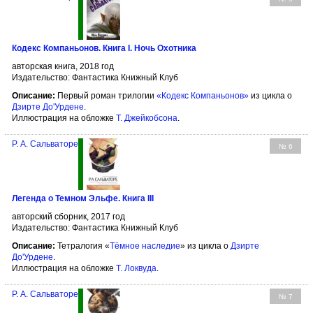
Кодекс Компаньонов. Книга I. Ночь Охотника
авторская книга, 2018 год
Издательство: Фантастика Книжный Клуб
Описание:
Первый роман трилогии
«Кодекс Компаньонов»
из цикла о
Дзирте До'Урдене
.
Иллюстрация на обложке
Т. Джейкобсона
.
Р. А. Сальваторе
№ 6
Легенда о Темном Эльфе. Книга III
авторский сборник, 2017 год
Издательство: Фантастика Книжный Клуб
Описание:
Тетралогия «
Тёмное наследие
» из цикла о
Дзирте
До'Урдене
.
Иллюстрация на обложке
Т. Локвуда
.
Р. А. Сальваторе
№ 7