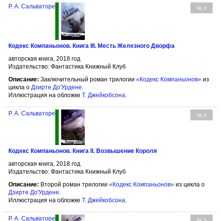
Р. А. Сальваторе
№ 3
Кодекс Компаньонов. Книга III. Месть Железного Дворфа
авторская книга, 2018 год
Издательство: Фантастика Книжный Клуб
Описание:
Заключительный роман трилогии
«Кодекс Компаньонов»
из
цикла о
Дзирте До'Урдене
.
Иллюстрация на обложке
Т. Джейкобсона
.
Р. А. Сальваторе
№ 4
Кодекс Компаньонов. Книга II. Возвышение Короля
авторская книга, 2018 год
Издательство: Фантастика Книжный Клуб
Описание:
Второй роман трилогии
«Кодекс Компаньонов»
из цикла о
Дзирте До'Урдене
.
Иллюстрация на обложке
Т. Джейкобсона
.
Р. А. Сальваторе
№ 5