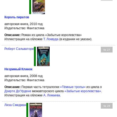
Король пиратов
авторская книга, 2010 год
Издательство: Фантастика
Описание:
Роман из цикла «Забытые королевства»
Иллюстрация на обложке
Т. Локвуда
(в издании не указан).
Роберт Сальваторе
№ 27
Незримый Клинок
авторская книга, 2008 год
Издательство: Фантастика
Описание:
Первая часть тетралогии
«Тёмные тропы»
из цикла о
Дзирте До'Урдене
межавторского цикла
«Забытые королевства»
.
Иллюстрация на обложке
А. Ломаева
.
Лиза Смедман
№ 28