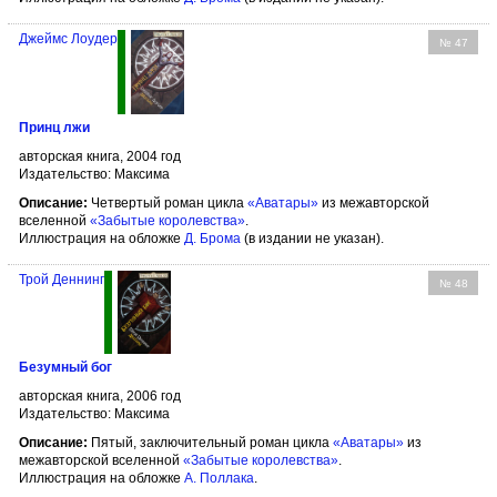
Джеймс Лоудер
№ 47
Принц лжи
авторская книга, 2004 год
Издательство: Максима
Описание:
Четвертый роман цикла
«Аватары»
из межавторской
вселенной
«Забытые королевства»
.
Иллюстрация на обложке
Д. Брома
(в издании не указан).
Трой Деннинг
№ 48
Безумный бог
авторская книга, 2006 год
Издательство: Максима
Описание:
Пятый, заключительный роман цикла
«Аватары»
из
межавторской вселенной
«Забытые королевства»
.
Иллюстрация на обложке
А. Поллака
.