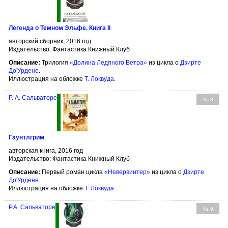
Легенда о Темном Эльфе. Книга II
авторский сборник, 2016 год
Издательство: Фантастика Книжный Клуб
Описание:
Трилогия
«Долина Ледяного Ветра»
из цикла о
Дзирте
До'Урдене
.
Иллюстрация на обложке
Т. Локвуда
.
Р. А. Сальваторе
№ 8
Гаунтлгрим
авторская книга, 2016 год
Издательство: Фантастика Книжный Клуб
Описание:
Первый роман цикла
«Невервинтер»
из цикла о
Дзирте
До'Урдене
.
Иллюстрация на обложке
Т. Локвуда
.
Р.А. Сальваторе
№ 9