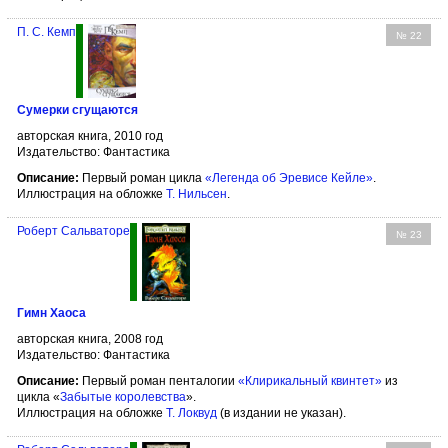
П. С. Кемп
№ 22
Сумерки сгущаются
авторская книга, 2010 год
Издательство: Фантастика
Описание:
Первый роман цикла
«Легенда об Эревисе Кейле»
.
Иллюстрация на обложке
Т. Нильсен
.
Роберт Сальваторе
№ 23
Гимн Хаоса
авторская книга, 2008 год
Издательство: Фантастика
Описание:
Первый роман пенталогии
«Клирикальный квинтет»
из
цикла «
Забытые королевства
».
Иллюстрация на обложке
Т. Локвуд
(в издании не указан).