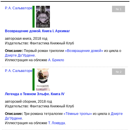
Р. А. Сальваторе
№ 1
Возвращение домой. Книга I. Архимаг
авторская книга, 2018 год
Издательство: Фантастика Книжный Клуб
Описание:
Первый роман трилогии
«Возвращение домой»
из цикла о
Дзирте До'Урдене
.
Иллюстрация на обложке
А. Брикло
Р. А. Сальваторе
№ 2
Легенда о Темном Эльфе. Книга IV
авторский сборник, 2018 год
Издательство: Фантастика Книжный Клуб
Описание:
Три романа тетралогии
«Тёмные тропы»
из цикла о
Дзирте
До'Урдене
.
Иллюстрация на обложке
Т. Локвуда
.