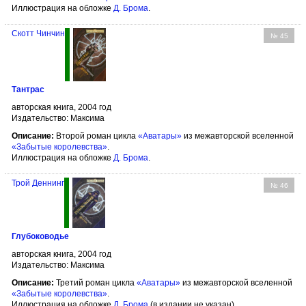
Иллюстрация на обложке
Д. Брома
.
Скотт Чинчин
№ 45
Тантрас
авторская книга, 2004 год
Издательство: Максима
Описание:
Второй роман цикла
«Аватары»
из межавторской вселенной
«Забытые королевства»
.
Иллюстрация на обложке
Д. Брома
.
Трой Деннинг
№ 46
Глубоководье
авторская книга, 2004 год
Издательство: Максима
Описание:
Третий роман цикла
«Аватары»
из межавторской вселенной
«Забытые королевства»
.
Иллюстрация на обложке
Д. Брома
(в издании не указан).