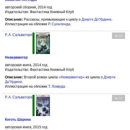
авторский сборник, 2014 год
Издательство: Фантастика Книжный Клуб
Описание:
Рассказы, примыкающие к циклу о
Дзирте До'Урдене
.
Иллюстрация на обложке
Р. Суонленда
.
Р. А. Сальваторе
№ 12
Невервинтер
авторская книга, 2014 год
Издательство: Фантастика Книжный Клуб
Описание:
Второй роман цикла
«Невервинтер»
из цикла о
Дзирте
До'Урдене
.
Иллюстрация на обложке
Т. Локвуда
.
Р. А. Сальваторе
№ 13
Коготь Шарона
авторская книга, 2015 год