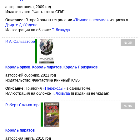
авторская книга, 2009 год
Издательство: "Фантастика СПб"
Описание:
Второй роман тетралогии
«Темное наследие»
из цикла о
Дзирте До'Урдене
.
Иллюстрация на обложке
Т. Локвуда
.
Р. А. Сальваторе
№ 35
Король орков. Король пиратов. Король Призраков
авторский сборник, 2021 год
Издательство: Фантастика Книжный Клуб
Описание:
Трилогия
«Переходы»
в одном томе.
Иллюстрация на обложке
Т. Локвуда
(в издании не указан).
Роберт Сальваторе
№ 36
Король пиратов
авторская книга, 2010 год