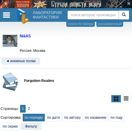
ЛАБОРАТОРИЯ
ФАНТАСТИКИ
поиск по жанру
расширенный
NikAS
Россия, Москва
◄ книжные полки
Forgotten Realms
Страницы:
1
2
Сортировка:
по порядку
по дате
по автору
по названию
по году
по серии
Фильтр