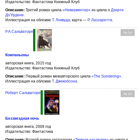
Издательство: Фантастика Книжный Клуб
Описание:
Третий роман цикла
«Невервинтер»
из цикла о
Дзирте
До'Урдене
.
Иллюстрация на обложке
Т. Локвуда
; карта —
Р. Лаззаретти
.
Р.А.Сальваторе
№ 14
Компаньоны
авторская книга, 2015 год
Издательство: Фантастика Книжный Клуб
Описание:
Первый роман межавторского цикла
«The Sundering»
.
Иллюстрация на обложке
Т. Джекобсона
.
Роберт Сальваторе
№ 15
Беззвездная ночь
авторская книга, 2008 год
Издательство: Фантастика
Описание:
Второй роман тетралогии
«Темное наследие»
из цикла о