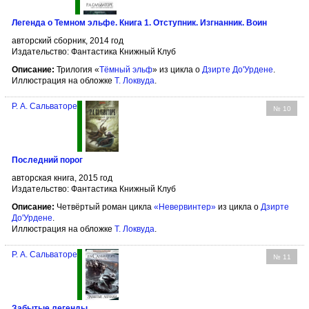
Легенда о Темном эльфе. Книга 1. Отступник. Изгнанник. Воин
авторский сборник, 2014 год
Издательство: Фантастика Книжный Клуб
Описание:
Трилогия «
Тёмный эльф
» из цикла о
Дзирте До'Урдене
.
Иллюстрация на обложке
Т. Локвуда
.
Р. А. Сальваторе
№ 10
Последний порог
авторская книга, 2015 год
Издательство: Фантастика Книжный Клуб
Описание:
Четвёртый роман цикла
«Невервинтер»
из цикла о
Дзирте
До'Урдене
.
Иллюстрация на обложке
Т. Локвуда
.
Р. А. Сальваторе
№ 11
Забытые легенды