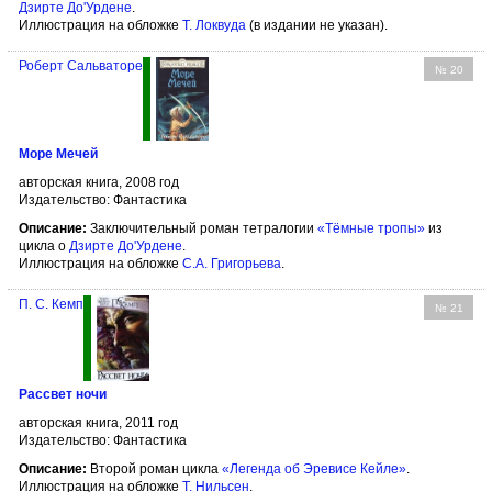
Дзирте До'Урдене
.
Иллюстрация на обложке
Т. Локвуда
(в издании не указан).
Роберт Сальваторе
№ 20
Море Мечей
авторская книга, 2008 год
Издательство: Фантастика
Описание:
Заключительный роман тетралогии
«Тёмные тропы»
из
цикла о
Дзирте До'Урдене
.
Иллюстрация на обложке
С.А. Григорьева
.
П. С. Кемп
№ 21
Рассвет ночи
авторская книга, 2011 год
Издательство: Фантастика
Описание:
Второй роман цикла
«Легенда об Эревисе Кейле»
.
Иллюстрация на обложке
Т. Нильсен
.