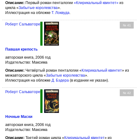
Описание:
Первый роман пенталогии
«Клирикальный квинтет»
из
цикла «
Забытые королевства
».
Иллюстрация на обложке
Т. Локвуда
.
Роберт Сальваторе
№ 41
Павшая крепость
авторская книга, 2006 год
Издательство: Максима
Описание:
Четвёртый роман пенталогии «
Клирикальный квинтет
» из
межавторского цикла «
Забытые королевства
».
Иллюстрация на обложке
Д. Бэдера
(в издании не указан).
Роберт Сальваторе
№ 42
Ночные Маски
авторская книга, 2006 год
Издательство: Максима
Описание:
Третий роман цикла «
Клирикальный квинтет
» из