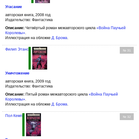
Угасание
авторская книга, 2008 год
Издательство: Фантастика
Описание:
Четвёртый роман межавторского цикла
«Война Паучьей
Королевы»
.
Иллюстрация на обложке
Д. Брома
.
Филип Этанс
№ 31
Уничтожение
авторская книга, 2009 год
Издательство: Фантастика
Описание:
Пятый роман межавторского цикла
«Война Паучьей
Королевы»
.
Иллюстрация на обложке
Д. Брома
.
Пол Кемп
№ 32