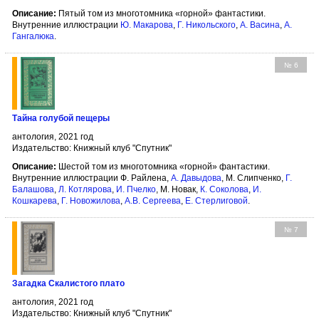
Описание:
Пятый том из многотомника «горной» фантастики.
Внутренние иллюстрации
Ю. Макарова
,
Г. Никольского
,
А. Васина
,
А.
Гангалюка
.
№ 6
Тайна голубой пещеры
антология, 2021 год
Издательство: Книжный клуб "Спутник"
Описание:
Шестой том из многотомника «горной» фантастики.
Внутренние иллюстрации Ф. Райлена,
А. Давыдова
, М. Слипченко,
Г.
Балашова
,
Л. Котлярова
,
И. Пчелко
, М. Новак,
К. Соколова
,
И.
Кошкарева
,
Г. Новожилова
,
А.В. Сергеева
,
Е. Стерлиговой
.
№ 7
Загадка Скалистого плато
антология, 2021 год
Издательство: Книжный клуб "Спутник"