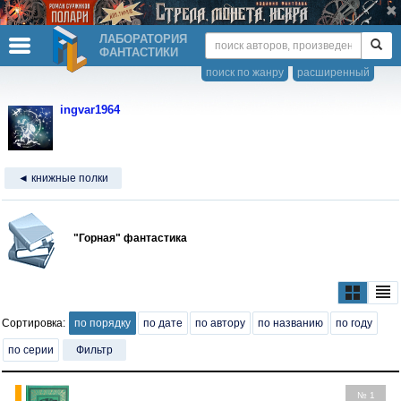
ЛАБОРАТОРИЯ
ФАНТАСТИКИ
поиск по жанру
расширенный
ingvar1964
◄ книжные полки
"Горная" фантастика
Сортировка:
по порядку
по дате
по автору
по названию
по году
по серии
Фильтр
№ 1