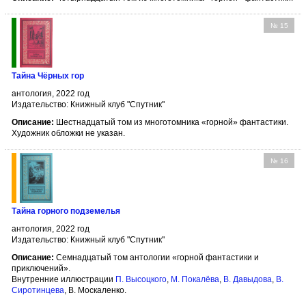
№ 15
Тайна Чёрных гор
антология, 2022 год
Издательство: Книжный клуб "Спутник"
Описание:
Шестнадцатый том из многотомника «горной» фантастики.
Художник обложки не указан.
№ 16
Тайна горного подземелья
антология, 2022 год
Издательство: Книжный клуб "Спутник"
Описание:
Семнадцатый том антологии «горной фантастики и
приключений».
Внутренние иллюстрации
П. Высоцкого
,
М. Покалёва
,
В. Давыдова
,
В.
Сиротинцева
, В. Москаленко.