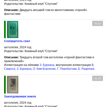
Издательство: Книжный клуб "Спутник"
Описание:
Двадцать восьмой том из многотомника «горной»
фантастики.
№ 22
Созерцатель скал
антология, 2024 год
Издательство: Книжный клуб "Спутник"
Описание:
Тридцать второй том антологии «горной фантастики и
приключений».
Иллюстрация на обложке
З. Буриана
, внутренние иллюстрации
В.
Сварога
,
З. Буриана
,
О. Ким-Борзенко
,
Г. Перебатова
,
Б. Ридигера
.
№ 23
Заколдованная земля
антология, 2024 год
Издательство: Книжный клуб "Спутник"