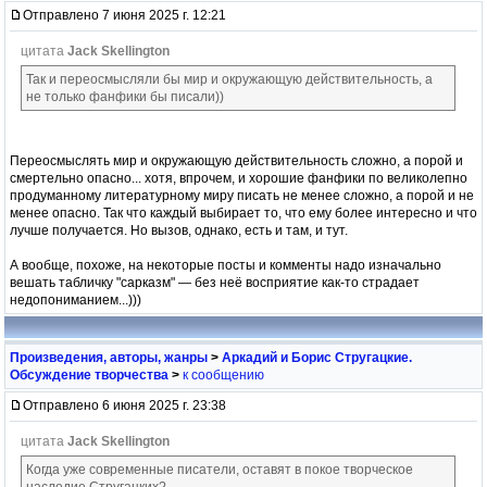
Отправлено 7 июня 2025 г. 12:21
цитата
Jack Skellington
Так и переосмысляли бы мир и окружающую действительность, а
не только фанфики бы писали))
Переосмыслять мир и окружающую действительность сложно, а порой и
смертельно опасно... хотя, впрочем, и хорошие фанфики по великолепно
продуманному литературному миру писать не менее сложно, а порой и не
менее опасно. Так что каждый выбирает то, что ему более интересно и что
лучше получается. Но вызов, однако, есть и там, и тут.
А вообще, похоже, на некоторые посты и комменты надо изначально
вешать табличку "сарказм" — без неё восприятие как-то страдает
недопониманием...)))
Произведения, авторы, жанры
>
Аркадий и Борис Стругацкие.
Обсуждение творчества
>
к сообщению
Отправлено 6 июня 2025 г. 23:38
цитата
Jack Skellington
Когда уже современные писатели, оставят в покое творческое
наследие Стругацких?