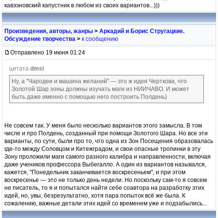
кавээновский капустник в любом из своих вариантов...)))
Произведения, авторы, жанры
>
Аркадий и Борис Стругацкие.
Обсуждение творчества
>
к сообщению
Отправлено 19 июня 01:24
цитата
dmsl
Ну, а "Чародеи и машина желаний" — это ж идея Черткова, что
Золотой Шар зоны должны изучать маги из НИИЧАВО. И может
быть даже именно с помощью него построить Полдень)
Не совсем так. У меня было несколько вариантов этого замысла. В том
числе и про Полдень, созданный при помощи Золотого Шара. Но все эти
варианты, по сути, были про то, что одна из Зон Посещения образовалась
где-то между Соловцом и Китежградом, и свои опасные тропинки в эту
Зону проложили маги самого разного калибра и направленности, включая
даже учеников профессора Выбегалло. А один из вариантов назывался,
кажется, "Понедельник заканчивается воскресеньем", и при этом
воскресенье — это не только день недели. Но поскольку сам-то я совсем
не писатель, то я и попытался найти себе соавтора на разработку этих
идей, но, увы, безрезультатно, хотя пара попыток всё же была. К
сожалению, важные детали этих идей со временем уже и подзабылись...