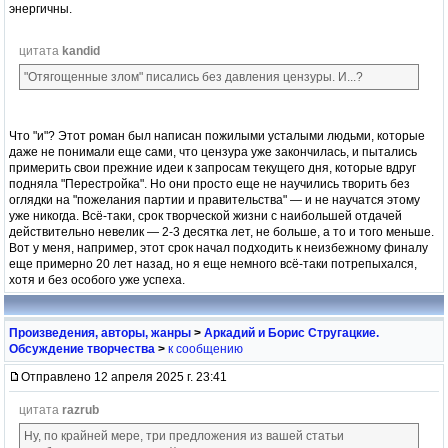
энергичны.
цитата
kandid
"Отягощенные злом" писались без давления цензуры. И...?
Что "и"? Этот роман был написан пожилыми усталыми людьми, которые
даже не понимали еще сами, что цензура уже закончилась, и пытались
примерить свои прежние идеи к запросам текущего дня, которые вдруг
подняла "Перестройка". Но они просто еще не научились творить без
оглядки на "пожелания партии и правительства" — и не научатся этому
уже никогда. Всё-таки, срок творческой жизни с наибольшей отдачей
действительно невелик — 2-3 десятка лет, не больше, а то и того меньше.
Вот у меня, например, этот срок начал подходить к неизбежному финалу
еще примерно 20 лет назад, но я еще немного всё-таки потрепыхался,
хотя и без особого уже успеха.
Произведения, авторы, жанры
>
Аркадий и Борис Стругацкие.
Обсуждение творчества
>
к сообщению
Отправлено 12 апреля 2025 г. 23:41
цитата
razrub
Ну, по крайней мере, три предложения из вашей статьи