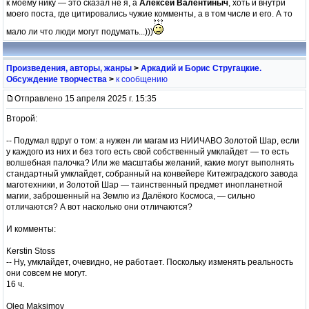
к моему нику — это сказал не я, а
Алексей Валентиныч
, хоть и внутри
моего поста, где цитировались чужие комменты, а в том числе и его. А то
мало ли что люди могут подумать...)))
Произведения, авторы, жанры
>
Аркадий и Борис Стругацкие.
Обсуждение творчества
>
к сообщению
Отправлено 15 апреля 2025 г. 15:35
Второй:
-- Подумал вдруг о том: а нужен ли магам из НИИЧАВО Золотой Шар, если
у каждого из них и без того есть свой собственный умклайдет — то есть
волшебная палочка? Или же масштабы желаний, какие могут выполнять
стандартный умклайдет, собранный на конвейере Китежградского завода
маготехники, и Золотой Шар — таинственный предмет инопланетной
магии, заброшенный на Землю из Далёкого Космоса, — сильно
отличаются? А вот насколько они отличаются?
И комменты:
Kerstin Stoss
-- Ну, умклайдет, очевидно, не работает. Поскольку изменять реальность
они совсем не могут.
16 ч.
Oleg Maksimov