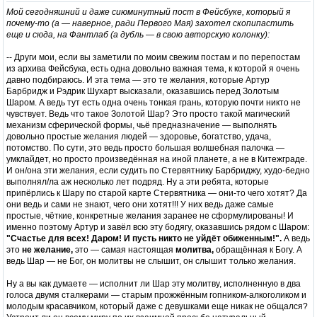
Мой сегодняшний и даже сиюминутный пост в Фейсбуке, который я
почему-то (а — наверное, ради Первого Мая) захотел скопипастить
еще и сюда, на Фантлаб (а дубль — в свою авторскую колонку):
-- Други мои, если вы заметили по моим свежим постам и по перепостам
из архива Фейсбука, есть одна довольно важная тема, к которой я очень
давно подбираюсь. И эта тема — это те желания, которые Артур
Барбридж и Рэдрик Шухарт высказали, оказавшись перед Золотым
Шаром. А ведь тут есть одна очень тонкая грань, которую почти никто не
чувствует. Ведь что такое Золотой Шар? Это просто такой магический
механизм сферической формы, чьё предназначение — выполнять
довольно простые желания людей — здоровье, богатство, удача,
потомство. По сути, это ведь просто большая волшебная палочка —
умклайдет, но просто произведённая на иной планете, а не в Китежграде.
И он/она эти желания, если судить по Стервятнику Барбриджу, худо-бедно
выполнял/ла аж несколько лет подряд. Ну а эти ребята, которые
припёрлись к Шару по старой карте Стервятника — они-то чего хотят? Да
они ведь и сами не знают, чего они хотят!!! У них ведь даже самые
простые, чёткие, конкретные желания заранее не сформулированы! И
именно поэтому Артур и завёл всю эту бодягу, оказавшись рядом с Шаром:
"Счастье для всех! Даром! И пусть никто не уйдёт обиженным!".
А ведь
это
не желание,
это — самая настоящая
молитва,
обращённая к Богу. А
ведь Шар — не Бог, он молитвы не слышит, он слышит только желания.
Ну а вы как думаете — исполнит ли Шар эту молитву, исполненную в два
голоса двумя сталкерами — старым прожжённым гопником-алкоголиком и
молодым красавчиком, который даже с девушками еще никак не общался?