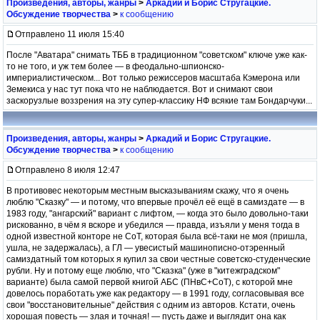
Произведения, авторы, жанры
>
Аркадий и Борис Стругацкие.
Обсуждение творчества
>
к сообщению
Отправлено 11 июля 15:40
После "Аватара" снимать ТББ в традиционном "советском" ключе уже как-
то не того, и уж тем более — в феодально-шпионско-
империалистическом... Вот только режиссеров масштаба Кэмерона или
Земекиса у нас тут пока что не наблюдается. Вот и снимают свои
заскорузлые воззрения на эту супер-классику НФ всякие там Бондарчуки...
Произведения, авторы, жанры
>
Аркадий и Борис Стругацкие.
Обсуждение творчества
>
к сообщению
Отправлено 8 июля 12:47
В противовес некоторым местным высказываниям скажу, что я очень
люблю "Сказку" — и потому, что впервые прочёл её ещё в самиздате — в
1983 году, "ангарский" вариант с лифтом, — когда это было довольно-таки
рискованно, в чём я вскоре и убедился — правда, изъяли у меня тогда в
одной известной конторе не СоТ, которая была всё-таки не моя (пришла,
ушла, не задержалась), а ГЛ — увесистый машинописно-отэренный
самиздатный том которых я купил за свои честные советско-студенческие
рубли. Ну и потому еще люблю, что "Сказка" (уже в "китежградском"
варианте) была самой первой книгой АБС (ПНвС+СоТ), с которой мне
довелось поработать уже как редактору — в 1991 году, согласовывая все
свои "восстановительные" действия с одним из авторов. Кстати, очень
хорошая повесть — злая и точная! — пусть даже и выглядит она как