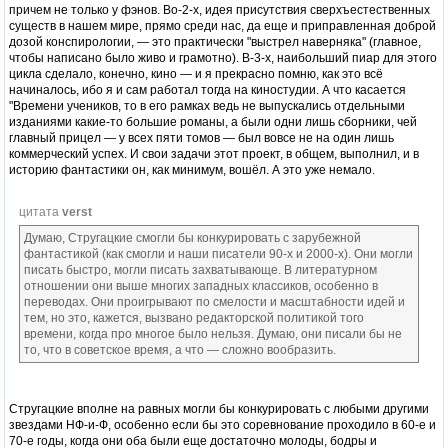
причем не только у фэнов. Во-2-х, идея присутствия сверхъестественных
существ в нашем мире, прямо среди нас, да еще и приправленная доброй
дозой конспирологии, — это практически "выстрел наверняка" (главное,
чтобы написано было живо и грамотно). В-3-х, наибольший пиар для этого
цикла сделало, конечно, кино — и я прекрасно помню, как это всё
начиналось, ибо я и сам работал тогда на киностудии. А что касается
"Времени учеников, то в его рамках ведь не выпускались отдельными
изданиями какие-то большие романы, а были одни лишь сборники, чей
главный прицел — у всех пяти томов — был вовсе не на один лишь
коммерческий успех. И свои задачи этот проект, в общем, выполнил, и в
историю фантастики он, как минимум, вошёл. А это уже немало.
цитата
verst
Думаю, Стругацкие смогли бы конкурировать с зарубежной
фантастикой (как смогли и наши писатели 90-х и 2000-х). Они могли
писать быстро, могли писать захватывающе. В литературном
отношении они выше многих западных классиков, особенно в
переводах. Они проигрывают по смелости и масштабности идей и
тем, но это, кажется, вызвано редакторской политикой того
времени, когда про многое было нельзя. Думаю, они писали бы не
то, что в советское время, а что — сложно вообразить.
Стругацкие вполне на равных могли бы конкурировать с любыми другими
звездами НФ-и-Ф, особенно если бы это соревнование проходило в 60-е и
70-е годы, когда они оба были еще достаточно молоды, бодры и