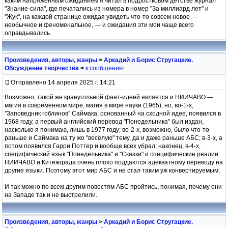
каким напряженным ожиданием я читал в подростковом детстве журнал
"Знание-сила", где печатались из номера в номер "За миллиард лет" и
"Жук", на каждой странице ожидая увидеть что-то совсем новое —
необычное и феноменальное, — и ожидания эти мои чаще всего
оправдывались.
Произведения, авторы, жанры
>
Аркадий и Борис Стругацкие.
Обсуждение творчества
>
к сообщению
Отправлено 14 апреля 2025 г. 14:21
Возможно, такой же краеугольной фант-идеей является и НИИЧАВО —
магия в современном мире, магия в мире науки (1965), но, во-1-х,
"Заповедник гоблинов" Саймака, основанный на сходной идее, появился в
1968 году, а первый английский перевод "Понедельника" был издан,
насколько я понимаю, лишь в 1977 году; во-2-х, возможно, было что-то
раньше и Саймака на ту же "весёлую" тему, да и даже раньше АБС; в-3-х, а
потом появился Гарри Поттер и вообще всех убрал; наконец, в-4-х,
специфический язык "Понедельника" и "Сказки" и специфические реалии
НИИЧАВО и Китежграда очень плохо поддаются адекватному переводу на
другие языки. Поэтому этот мир АБС и не стал таким уж конвертируемым.
И так можно по всем другим повестям АБС пройтись, понимая, почему они
на Западе так и не выстрелили.
Произведения, авторы, жанры
>
Аркадий и Борис Стругацкие.