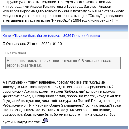
нетрудно участвовать в издании "Понедельника-Сказки" с новыми
иллюстрациями Андрея Карапетяна в 1992 году. Зато вот Андрей
Измайлов вырос на детгизовской книжке и поэтому он нашел старенького
Мигунова и уговорил его проиллюстрировать еще и "Сказку" для издания
этой дилогии в издательстве "ИнтерОко" в 1994 году. Конкуренция!..)))
Кино
>
Трудно быть богом (сериал, 2026?)
>
к сообщению
Отправлено 21 июня 2025 г. 01:10
цитата
dmsl
Непонятно только, чего их тянет в пустыню? В Арканаре вроде
европейский пейзаж.
А в пустыню их тянет, наверное, потому, что все эти "большие
кинохудожники" так и норовят придать истории про средневековый
европейский Арканар какой-то такой "библейский" колорит и размах —
крестовые походы, Священная земля, пророк на кресте, исход и 40 лет
блужданий по пустыне, жестокий прокуратор Понтий Пи... а, чёрт — дон
Рэба, конечно. Ну и Чёрный Орден (тамплиеров? госпитальеров?) тоже
вполне сюда вписывается. Так что это у них чисто инстинктивное,
разумеется. Ведь трудно быть богом на кресте — ну и как же тут без
пустыни вокруг креста?