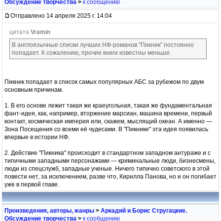
Обсуждение творчества
>
к сообщению
Отправлено 14 апреля 2025 г. 14:04
цитата
Vramin
В англоязычные списки лучших НФ-романов "Пикник" постоянно
попадает. К сожалению, прочие книги известны меньше.
Пикник попадает в список самых популярных АБС за рубежом по двум
основным причинам.
1. В его основе лежит такая же краеугольная, такая же фундаментальная
фант-идея, как, например, вторжение марсиан, машина времени, первый
контакт, космическая империя или, скажем, мыслящий океан. А именно —
Зона Посещения со всеми её чудесами. В "Пикнике" эта идея появилась
впервые в истории НФ.
2. Действие "Пикника" происходит в стандартном западном антураже и с
типичными западными персонажами — криминальные люди, бизнесмены,
люди из спецслужб, западные ученые. Ничего типично советского в этой
повести нет, за исключением, разве что, Кирилла Панова, но и он погибает
уже в первой главе.
Произведения, авторы, жанры
>
Аркадий и Борис Стругацкие.
Обсуждение творчества
>
к сообщению