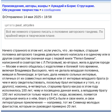
Произведения, авторы, жанры
>
Аркадий и Борис Стругацкие.
Обсуждение творчества
>
к сообщению
Отправлено 14 мая 2025 г. 18:58
цитата
paul_atrydes
Всё же немного странно писать о половине авторского тандема. По
крайней мере в творческом плане.
Ничего странного в этом нет, если учесть, что , во-первых, старшая
половина авторского тандема довольно много написала и в одиночку или в
другом соавторстве (начиная еще с первой книги "Пепел Бикини",
написанной в соавторстве с Л.Петровым); во-вторых, жила в другом городе
— Москве и много общалась с издателями и богемой того времени,
включая Владимира Высоцкого, чего не делала младшая половина,
жившая в Ленинграде; в-третьих, дала немало сольных интервью,
отличных от их совместных интервью или от интервью младшего брата (о
чем я могу свидетельствовать, поскольку брал интервью и у того, и у
другого); наконец, в-четвертых, старшему брату как раз в этом году
исполнилось 100 лет, чему и посвящена данная книга, а младшему брату
100 лет исполнится только через 8 лет, когда, возможно, появится
отдельная книга и о нём, благо у БНСа были и свои книги, и свои
литературные приключения — например, тот же Семинар молодых
фантастов, которым он руководил примерно 20 лет.