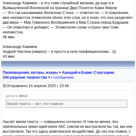
Александр Хакимов -- и это тоже случайный мальчик, да еще и в
Вымышленной Вселенной на границе Двух Понятно Каких Миров:
— Это так называемая Железная Стена, — ответил он. — К сожалению,
мне неизвестна этимология обоих этих слов, но я знаю, что она разделяет
два мира — Мир Гуманного Воображения и Мир Страха перед Будущим.
— Он помолчал и добавил: — Этимология слова «страх» мне тоже
неизвестна.
46 мин.
Александр Хакимов
Андрей Чертков (смирно) -- я просто в силу перфекционизма... )))
43 мин.
Произведения, авторы, жанры
>
Аркадий и Борис Стругацкие.
Обсуждение творчества
>
к сообщению
Отправлено 14 апреля 2025 г. 23:46
цитата
dmsl
Магия текста — вот, что главное.
Насчёт магии текста — совершенно согласен. И тем не менее, без
оригинальных ярких идей книги АБС совсем не выстрелили бы так, как они
выстрелили. Так что здесь комплексное воздействие. До сих пор помню, с