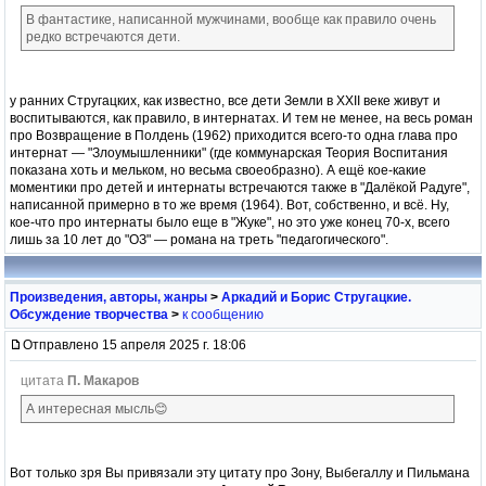
В фантастике, написанной мужчинами, вообще как правило очень
редко встречаются дети.
у ранних Стругацких, как известно, все дети Земли в XXII веке живут и
воспитываются, как правило, в интернатах. И тем не менее, на весь роман
про Возвращение в Полдень (1962) приходится всего-то одна глава про
интернат — "Злоумышленники" (где коммунарская Теория Воспитания
показана хоть и мельком, но весьма своеобразно). А ещё кое-какие
моментики про детей и интернаты встречаются также в "Далёкой Радуге",
написанной примерно в то же время (1964). Вот, собственно, и всё. Ну,
кое-что про интернаты было еще в "Жуке", но это уже конец 70-х, всего
лишь за 10 лет до "ОЗ" — романа на треть "педагогического".
Произведения, авторы, жанры
>
Аркадий и Борис Стругацкие.
Обсуждение творчества
>
к сообщению
Отправлено 15 апреля 2025 г. 18:06
цитата
П. Макаров
А интересная мысль😊
Вот только зря Вы привязали эту цитату про Зону, Выбегаллу и Пильмана