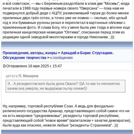
и всё советское, — мы с Бережным раздолбали в хлам две "Москвы", когда
печатали в 1988 году первые номера своего "Оверсана" — пока нам не
подвернулся добрый дядя с АЦПУ, размноживший тираж до более-менее
приличных двух-трёх сотен, а точно уже не помню — сколько, ибо целый
год я эти бумажные рулоны резал и переплетал в картонные обложки с
приклеенным фото. И слава Богу, что у меня была уже тогда и вполне еще
приличная канцелярская немецкая "Оптима", списанная перед этим из
редакции одной заводской многотиражки в городе Николаеве...)))
Произведения, авторы, жанры
>
Аркадий и Борис Стругацкие.
Обсуждение творчества
>
к сообщению
Отправлено 16 мая 2025 г. 15:47
цитата
П. Макаров
Э... А резидентом кого была дона Окана? 🤔А то как-то непонятно
зачем она умерла, не выдержав пытку огнем😗
Ну, например, торговой республики Соан. А ведь для феодально-
религиозного государства Арканар, представляющего собой самое что ни
на есть махровое "средневековье", резиденты торговой республики,
представляющей собой "новое время" (капитализм + зачатки демократии),
были куда как опаснее, нежели любые "резиденты Странников"...)))