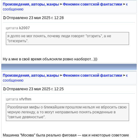
Произведения, авторы, жанры
>
Феномен советской фантастики
>
к
сообщению
Отправлено 23 мая 2025 г. 12:28
цитата
k2007
я долго не мог понять, почему люди говорят "отэрить", а не
"отксерить".
Ну а мне в своё время объясняли ровно наоборот...)))
Произведения, авторы, жанры
>
Феномен советской фантастики
>
к
сообщению
Отправлено 23 мая 2025 г. 12:25
цитата
vfvfhm
Разоблачая мифы о ближайшем прошлом нельзя не вбросить свою
черную легенду, а то могут неправильно понять рожденные в
"святые девяностые".
Машинка "Москва" была реально фиговая — как и некоторые советские