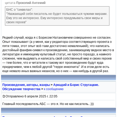
цитата
Прокопий Антемий
БНС о "сиквелах":
"Уважающий себя писатель не будет пользоваться чужими мирами.
Ему это не интересно. Ему интересно придумывать свои миры и
своих героев"
Редкий случай, когда я с Борисом Натановичем совершенно не согласен.
Опыт показывает (а у меня, как у редактора соответствующего проекта о
пяти томах, этот опыт всё-таки достаточно немаленький), что написать
достойный фанфик-сиквел к произведению, занимающему видное место в
литературе и имеющему культовый статус, не просто гораздо, а намного
сложнее, чем выдумать и написать свой собственный мир и своих героев
— тем более, что и читатели к такому вот произведению будут куда
придирчивее, чем к любой другой "терре инкогнита". И в этом деле есть
еще немало иных важных нюансов, но о них — как-нибудь в другой раз.
Произведения, авторы, жанры
>
Аркадий и Борис Стругацкие.
Обсуждение творчества
>
к сообщению
Отправлено 6 апреля 2025 г. 22:05
Главный последователь АБС — это я. Но не как писатель...)))