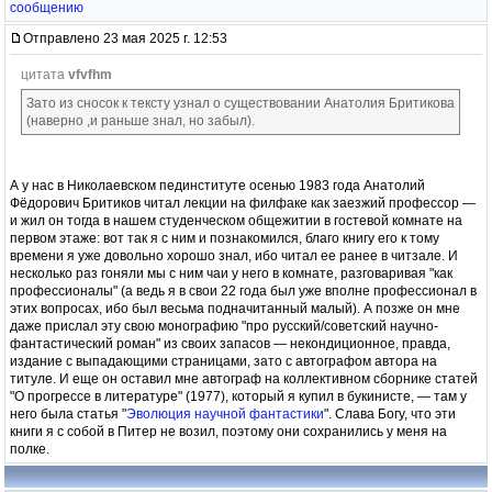
сообщению
Отправлено 23 мая 2025 г. 12:53
цитата
vfvfhm
Зато из сносок к тексту узнал о существовании Анатолия Бритикова
(наверно ,и раньше знал, но забыл).
А у нас в Николаевском пединституте осенью 1983 года Анатолий
Фёдорович Бритиков читал лекции на филфаке как заезжий профессор —
и жил он тогда в нашем студенческом общежитии в гостевой комнате на
первом этаже: вот так я с ним и познакомился, благо книгу его к тому
времени я уже довольно хорошо знал, ибо читал ее ранее в читзале. И
несколько раз гоняли мы с ним чаи у него в комнате, разговаривая "как
профессионалы" (а ведь я в свои 22 года был уже вполне профессионал в
этих вопросах, ибо был весьма подначитанный малый). А позже он мне
даже прислал эту свою монографию "про русский/советский научно-
фантастический роман" из своих запасов — некондиционное, правда,
издание с выпадающими страницами, зато с автографом автора на
титуле. И еще он оставил мне автограф на коллективном сборнике статей
"О прогрессе в литературе" (1977), который я купил в букинисте, — там у
него была статья "
Эволюция научной фантастики
". Слава Богу, что эти
книги я с собой в Питер не возил, поэтому они сохранились у меня на
полке.