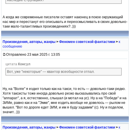
А когда же современные писатели оставят наконец в покое окружающий
нас мир и перестанут его описывать и переосмысливать в своих довольно-
таки мало-талантливых произведениях?..)))
Произведения, авторы, жанры
>
Феномен советской фантастики
>
к
сообщению
Отправлено 23 мая 2025 г. 13:05
цитата
Консул
Вот, уже "некоторые" — квантор всеобщности отпал.
Ну, на "Волге" я ездил только как на такси, то есть — довольно-таки редко.
Хотя таксисты тоже иногда довольно резко высказывались про свой
"аппарат", а я, естественно, слышал (и мотал на ус). Ну а на "Победе" и на
ЗИМе, равно как и на "Эмке", мне ездить вообще не довелось — рылом не
вышел. "Вот по дороге едет ЗИМ, и им я буду задавим" (с). Ну и поделом,
значит...)))
Произведения, авторы, жанры
>
Феномен советской фантастики
>
к