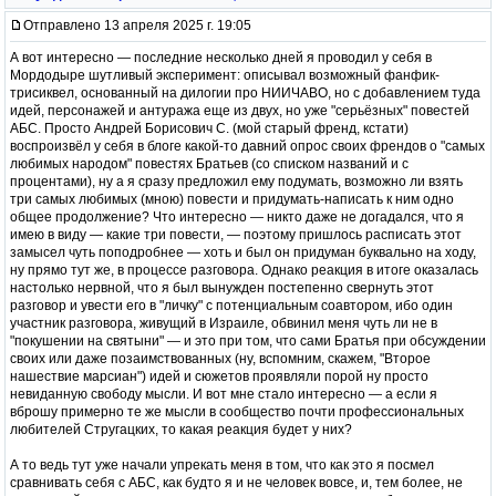
Отправлено 13 апреля 2025 г. 19:05
А вот интересно — последние несколько дней я проводил у себя в
Мордодыре шутливый эксперимент: описывал возможный фанфик-
трисиквел, основанный на дилогии про НИИЧАВО, но с добавлением туда
идей, персонажей и антуража еще из двух, но уже "серьёзных" повестей
АБС. Просто Андрей Борисович С. (мой старый френд, кстати)
воспроизвёл у себя в блоге какой-то давний опрос своих френдов о "самых
любимых народом" повестях Братьев (со списком названий и с
процентами), ну а я сразу предложил ему подумать, возможно ли взять
три самых любимых (мною) повести и придумать-написать к ним одно
общее продолжение? Что интересно — никто даже не догадался, что я
имею в виду — какие три повести, — поэтому пришлось расписать этот
замысел чуть поподробнее — хоть и был он придуман буквально на ходу,
ну прямо тут же, в процессе разговора. Однако реакция в итоге оказалась
настолько нервной, что я был вынужден постепенно свернуть этот
разговор и увести его в "личку" с потенциальным соавтором, ибо один
участник разговора, живущий в Израиле, обвинил меня чуть ли не в
"покушении на святыни" — и это при том, что сами Братья при обсуждении
своих или даже позаимствованных (ну, вспомним, скажем, "Второе
нашествие марсиан") идей и сюжетов проявляли порой ну просто
невиданную свободу мысли. И вот мне стало интересно — а если я
вброшу примерно те же мысли в сообщество почти профессиональных
любителей Стругацких, то какая реакция будет у них?
А то ведь тут уже начали упрекать меня в том, что как это я посмел
сравнивать себя с АБС, как будто я и не человек вовсе, и, тем более, не