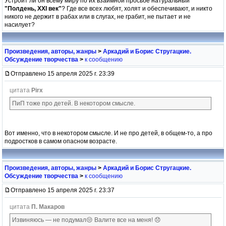
Устроит ли он всему миру по их взаимной просьбе натуральный
"Полдень, XXI век"
? Где все всех любят, холят и обеспечивают, и никто
никого не держит в рабах или в слугах, не грабит, не пытает и не
насилует?
Произведения, авторы, жанры
>
Аркадий и Борис Стругацкие.
Обсуждение творчества
>
к сообщению
Отправлено 15 апреля 2025 г. 23:39
цитата
Pirx
ПиП тоже про детей. В некотором смысле.
Вот именно, что в некотором смысле. И не про детей, в общем-то, а про
подростков в самом опасном возрасте.
Произведения, авторы, жанры
>
Аркадий и Борис Стругацкие.
Обсуждение творчества
>
к сообщению
Отправлено 15 апреля 2025 г. 23:37
цитата
П. Макаров
Извиняюсь — не подумал😒 Валите все на меня! 😞