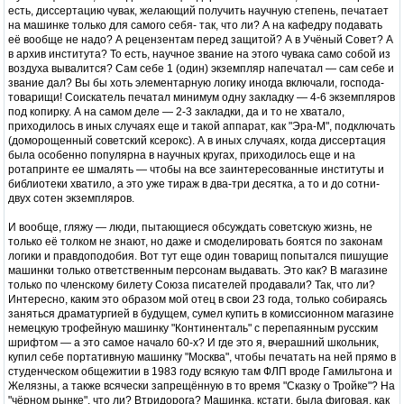
есть, диссертацию чувак, желающий получить научную степень, печатает
на машинке только для самого себя- так, что ли? А на кафедру подавать
её вообще не надо? А рецензентам перед защитой? А в Учёный Совет? А
в архив института? То есть, научное звание на этого чувака само собой из
воздуха вывалится? Сам себе 1 (один) экземпляр напечатал — сам себе и
звание дал? Вы бы хоть элементарную логику иногда включали, господа-
товарищи! Соискатель печатал минимум одну закладку — 4-6 экземпляров
под копирку. А на самом деле — 2-3 закладки, да и то не хватало,
приходилось в иных случаях еще и такой аппарат, как "Эра-М", подключать
(доморощенный советский ксерокс). А в иных случаях, когда диссертация
была особенно популярна в научных кругах, приходилось еще и на
ротапринте ее шмалять — чтобы на все заинтересованные институты и
библиотеки хватило, а это уже тираж в два-три десятка, а то и до сотни-
двух сотен экземпляров.
И вообще, гляжу — люди, пытающиеся обсуждать советскую жизнь, не
только её толком не знают, но даже и смоделировать боятся по законам
логики и правдоподобия. Вот тут еще один товарищ попытался пишущие
машинки только ответственным персонам выдавать. Это как? В магазине
только по членскому билету Союза писателей продавали? Так, что ли?
Интересно, каким это образом мой отец в свои 23 года, только собираясь
заняться драматургией в будущем, сумел купить в комиссионном магазине
немецкую трофейную машинку "Континенталь" с перепаянным русским
шрифтом — а это самое начало 60-х? И где это я, вчерашний школьник,
купил себе портативную машинку "Москва", чтобы печатать на ней прямо в
студенческом общежитии в 1983 году всякую там ФЛП вроде Гамильтона и
Желязны, а также всячески запрещённую в то время "Сказку о Тройке"? На
"чёрном рынке", что ли? Втридорога? Машинка, кстати, была фиговая, как