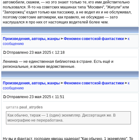
автомобили, скажем, — но это знают только те, кто ими действительно
пользовался. Я-то на советских машинах типа "Москвич", "Жигули" или
"Запорожец" ездил только как пассажир, а не водил их и не обслуживал,
поэтому советские автомарки, как правило, не обсуждаю — зато
наслушался я про них от настоящих водителей более чем.
Произведения, авторы, жанры
>
Феномен советской фантастики
>
к
сообщению
Отправлено 23 мая 2025 г. 12:18
Ленинка — не единственная библиотека в стране. Есть ещё и
региональные, и всякие ведомственные.
Произведения, авторы, жанры
>
Феномен советской фантастики
>
к
сообщению
Отправлено 23 мая 2025 г. 11:51
цитата
paul_atrydes
Как обычно, тираж — 1 (один) экземпляр. Диссертация же. В
монографию не переработана.
Ну вы и фантаст, господин квизац хадерах! "Как обычно, 1 экземпляр". То