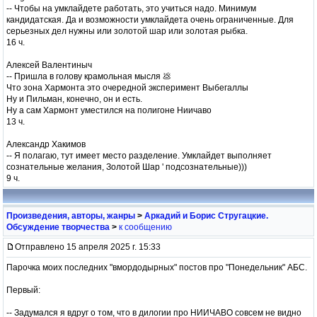
-- Чтобы на умклайдете работать, это учиться надо. Минимум
кандидатская. Да и возможности умклайдета очень ограниченные. Для
серьезных дел нужны или золотой шар или золотая рыбка.
16 ч.
Алексей Валентиныч
-- Пришла в голову крамольная мысля 💩
Что зона Хармонта это очередной эксперимент Выбегаллы
Ну и Пильман, конечно, он и есть.
Ну а сам Хармонт уместился на полигоне Ниичаво
13 ч.
Александр Хакимов
-- Я полагаю, тут имеет место разделение. Умклайдет выполняет
сознательные желания, Золотой Шар ' подсознательные)))
9 ч.
Произведения, авторы, жанры
>
Аркадий и Борис Стругацкие.
Обсуждение творчества
>
к сообщению
Отправлено 15 апреля 2025 г. 15:33
Парочка моих последних "вмордодырных" постов про "Понедельник" АБС.
Первый:
-- Задумался я вдруг о том, что в дилогии про НИИЧАВО совсем не видно