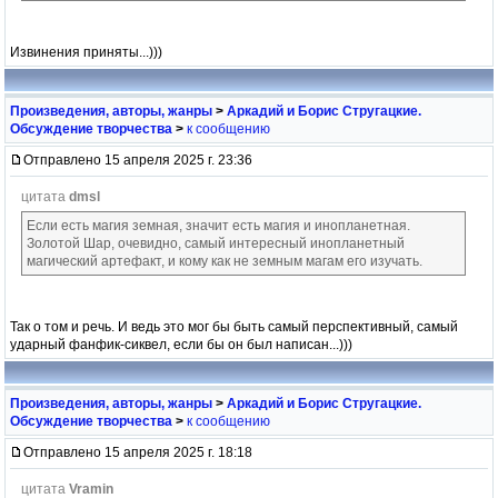
Извинения приняты...)))
Произведения, авторы, жанры
>
Аркадий и Борис Стругацкие.
Обсуждение творчества
>
к сообщению
Отправлено 15 апреля 2025 г. 23:36
цитата
dmsl
Если есть магия земная, значит есть магия и инопланетная.
Золотой Шар, очевидно, самый интересный инопланетный
магический артефакт, и кому как не земным магам его изучать.
Так о том и речь. И ведь это мог бы быть самый перспективный, самый
ударный фанфик-сиквел, если бы он был написан...)))
Произведения, авторы, жанры
>
Аркадий и Борис Стругацкие.
Обсуждение творчества
>
к сообщению
Отправлено 15 апреля 2025 г. 18:18
цитата
Vramin