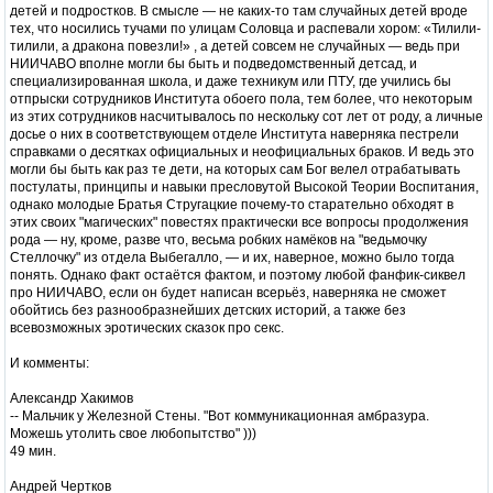
детей и подростков. В смысле — не каких-то там случайных детей вроде
тех, что носились тучами по улицам Соловца и распевали хором: «Тилили-
тилили, а дракона повезли!» , а детей совсем не случайных — ведь при
НИИЧАВО вполне могли бы быть и подведомственный детсад, и
специализированная школа, и даже техникум или ПТУ, где учились бы
отпрыски сотрудников Института обоего пола, тем более, что некоторым
из этих сотрудников насчитывалось по нескольку сот лет от роду, а личные
досье о них в соответствующем отделе Института наверняка пестрели
справками о десятках официальных и неофициальных браков. И ведь это
могли бы быть как раз те дети, на которых сам Бог велел отрабатывать
постулаты, принципы и навыки пресловутой Высокой Теории Воспитания,
однако молодые Братья Стругацкие почему-то старательно обходят в
этих своих "магических" повестях практически все вопросы продолжения
рода — ну, кроме, разве что, весьма робких намёков на "ведьмочку
Стеллочку" из отдела Выбегалло, — и их, наверное, можно было тогда
понять. Однако факт остаётся фактом, и поэтому любой фанфик-сиквел
про НИИЧАВО, если он будет написан всерьёз, наверняка не сможет
обойтись без разнообразнейших детских историй, а также без
всевозможных эротических сказок про секс.
И комменты:
Александр Хакимов
-- Мальчик у Железной Стены. "Вот коммуникационная амбразура.
Можешь утолить свое любопытство" )))
49 мин.
Андрей Чертков