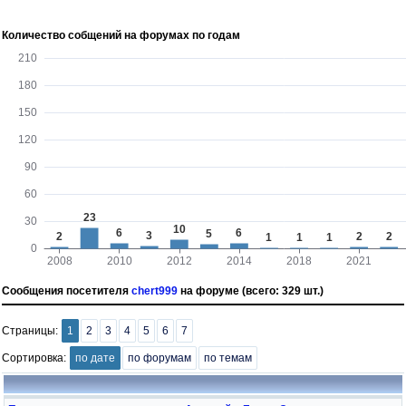
Количество собщений на форумах по годам
Сообщения посетителя
chert999
на форуме (всего: 329 шт.)
Страницы:
1
2
3
4
5
6
7
Сортировка:
по дате
по форумам
по темам