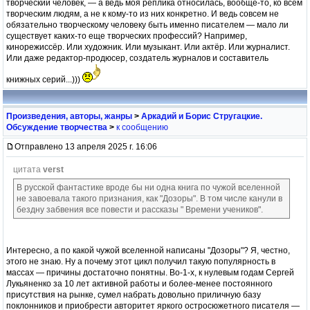
творческий человек, — а ведь моя реплика относилась, вообще-то, ко всем
творческим людям, а не к кому-то из них конкретно. И ведь совсем не
обязательно творческому человеку быть именно писателем — мало ли
существует каких-то еще творческих профессий? Например,
кинорежиссёр. Или художник. Или музыкант. Или актёр. Или журналист.
Или даже редактор-продюсер, создатель журналов и составитель
книжных серий...)))
Произведения, авторы, жанры
>
Аркадий и Борис Стругацкие.
Обсуждение творчества
>
к сообщению
Отправлено 13 апреля 2025 г. 16:06
цитата
verst
В русской фантастике вроде бы ни одна книга по чужой вселенной
не завоевала такого признания, как "Дозоры". В том числе канули в
бездну забвения все повести и рассказы " Времени учеников".
Интересно, а по какой чужой вселенной написаны "Дозоры"? Я, честно,
этого не знаю. Ну а почему этот цикл получил такую популярность в
массах — причины достаточно понятны. Во-1-х, к нулевым годам Сергей
Лукьяненко за 10 лет активной работы и более-менее постоянного
присутствия на рынке, сумел набрать довольно приличную базу
поклонников и приобрести авторитет яркого остросюжетного писателя —