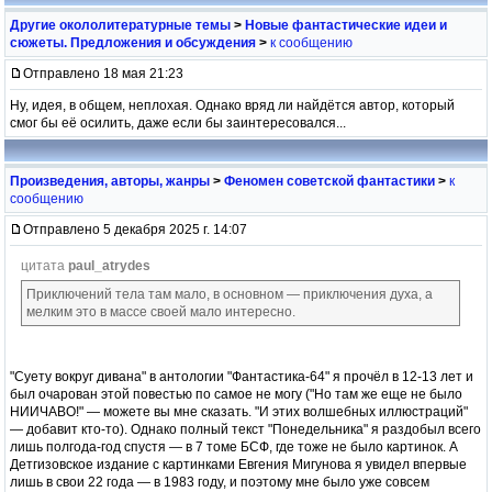
Другие окололитературные темы
>
Новые фантастические идеи и
сюжеты. Предложения и обсуждения
>
к сообщению
Отправлено 18 мая 21:23
Ну, идея, в общем, неплохая. Однако вряд ли найдётся автор, который
смог бы её осилить, даже если бы заинтересовался...
Произведения, авторы, жанры
>
Феномен советской фантастики
>
к
сообщению
Отправлено 5 декабря 2025 г. 14:07
цитата
paul_atrydes
Приключений тела там мало, в основном — приключения духа, а
мелким это в массе своей мало интересно.
"Суету вокруг дивана" в антологии "Фантастика-64" я прочёл в 12-13 лет и
был очарован этой повестью по самое не могу ("Но там же еще не было
НИИЧАВО!" — можете вы мне сказать. "И этих волшебных иллюстраций"
— добавит кто-то). Однако полный текст "Понедельника" я раздобыл всего
лишь полгода-год спустя — в 7 томе БСФ, где тоже не было картинок. А
Детгизовское издание с картинками Евгения Мигунова я увидел впервые
лишь в свои 22 года — в 1983 году, и поэтому мне было уже совсем