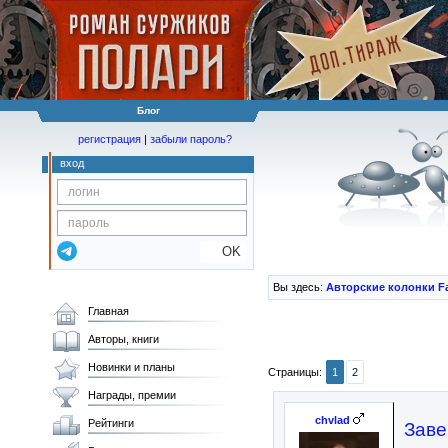
Блог
регистрация
|
забыли пароль?
вход
OK
Вы здесь:
Авторские колонки F
Главная
Авторы, книги
Новинки и планы
Страницы:
1
2
Награды, премии
chvlad
Рейтинги
Заве