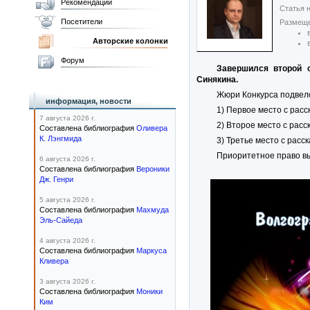
Рекомендации
Статья н
Посетители
Размеще
Авторские колонки
Форум
Завершился второй с
Синякина.
Жюри Конкурса подвело
информация, новости
1) Первое место с рас
7 августа 2026 г.
2) Второе место с рас
Составлена библиография
Оливера
К. Лэнгмида
3) Третье место с расс
Приоритетное право вы
6 августа 2026 г.
Составлена библиография
Вероники
Дж. Генри
5 августа 2026 г.
Составлена библиография
Махмуда
Эль-Сайеда
4 августа 2026 г.
Составлена библиография
Маркуса
Кливера
3 августа 2026 г.
Составлена библиография
Моники
Ким