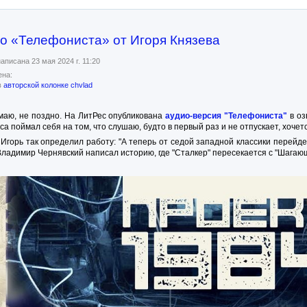
о «Телефониста» от Игоря Князева
аписана 23 мая 2024 г. 11:20
на:
в
авторской колонке chvlad
маю, не поздно. На ЛитРес опубликована
аудио-версия "Телефониста"
в оз
са поймал себя на том, что слушаю, будто в первый раз и не отпускает, хочет
Игорь так определил работу: "А теперь от седой западной классики перейде
адимир Чернявский написал историю, где "Сталкер" пересекается с "Шагающи