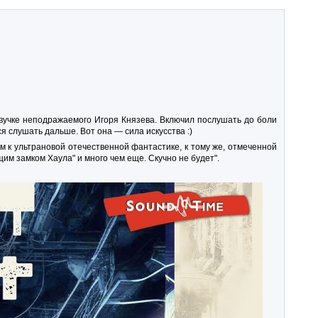
вучке неподражаемого Игоря Князева. Включил послушать до боли
ся слушать дальше. Вот она — сила искусства :)
м к ультрановой отечественной фантастике, к тому же, отмеченной
м замком Хаула" и много чем еще. Скучно не будет".