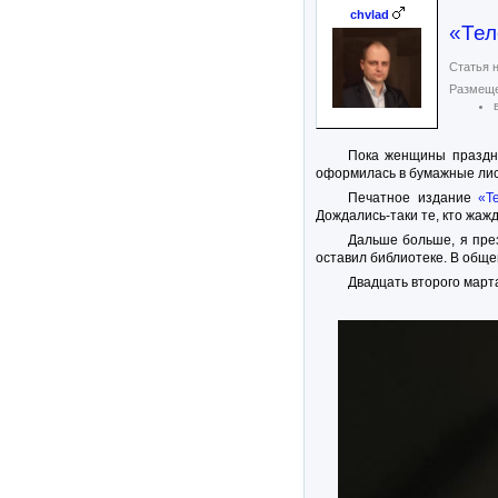
chvlad
«Тел
Статья н
Размеще
Пока женщины праздно
оформилась в бумажные лис
Печатное издание
«Т
Дождались-таки те, кто жаж
Дальше больше, я през
оставил библиотеке. В обще
Двадцать второго март