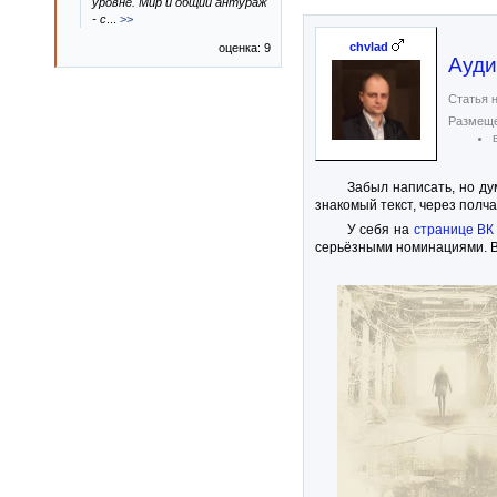
уровне. Мир и общий антураж
- с
...
>>
chvlad
оценка: 9
Ауди
Статья н
Размеще
Забыл написать, но ду
знакомый текст, через полча
У себя на
странице ВК
серьёзными номинациями. Вл