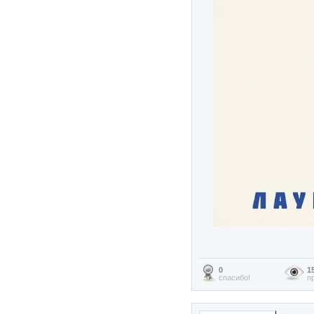
0
1
спасибо!
п