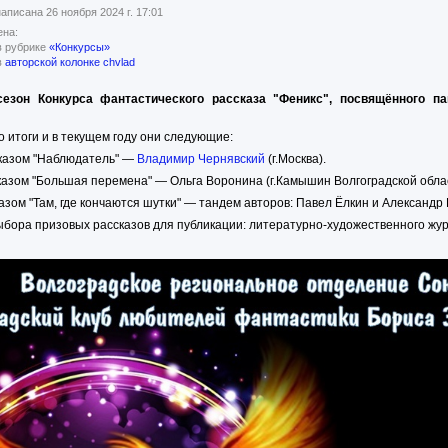
аписана 26 ноября 2024 г. 17:01
на:
в рубрике
«Конкурсы»
в
авторской колонке chvlad
езон Конкурса фантастического рассказа "Феникс", посвящённого па
 итоги и в текущем году они следующие:
сказом "Наблюдатель" —
Владимир Чернявский
(г.Москва).
сказом "Большая перемена" — Ольга Воронина (г.Камышин Волгоградской облас
казом "Там, где кончаются шутки" — тандем авторов: Павел Ёлкин и Александр Г
бора призовых рассказов для публикации: литературно-художественного жур