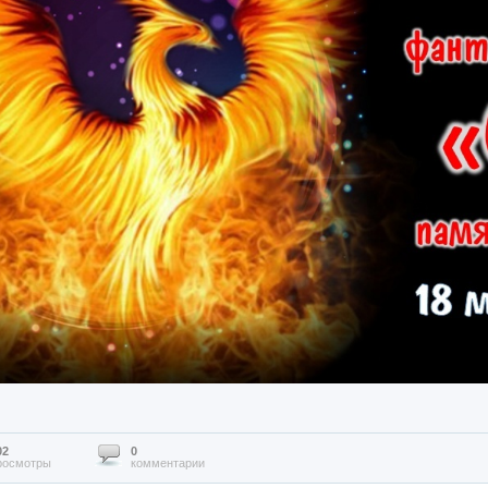
02
0
росмотры
комментарии