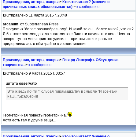
Произведения, авторы, жанры
>
Кто что читает? (мнение о
прочитанных книгах обосновывается)
>
к сообщению
Отправлено 11 марта 2015 г. 20:48
arcanum
, от Subterranean Press.
Плюсуюсь к "более разнообразному". И какой-то он... более живой, что ли?
Я бы тоже рекомендовала знакомство с Лиготти начинать с него. Честно
говоря, тут он меня приятно удивил — при том что я и раньше
придерживалась о нём крайне высокого мнения.
Произведения, авторы, жанры
>
Говард Лавкрафт. Обсуждение
творчества.
>
к сообщению
Отправлено 9 марта 2015 г. 03:57
цитата
osservato
Это ж ведь почти "Голубая пирамидка"(ну в смысле "И все-таки
наш..."Брэдбери)!
Геометричная повесть геометрична.
Хотя есть там и другие вещи...
Произведения, авторы, жанры
>
Кто что читает? (мнение о