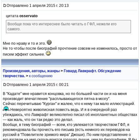
Отправлено 1 апреля 2015 г. 20:13
цитата
osservato
Вообще пока что интереснее было читать о ГФЛ, нежели его
самого.
Мне по нраву и то и это.
Не то чтобы после биографий прочтение совсем не изменилось, просто от
писем эффект сильнее.
Произведения, авторы, жанры
>
Говард Лавкрафт. Обсуждение
творчества.
>
к сообщению
Отправлено 1 апреля 2015 г. 00:21
В "Кадате" мне нравится концовка, но по большей части он и на меня
производит впечатление "расплывающегося пятна в мозгу".
Сейчас перечитываю "Курган" и жалею, что к нему так мало иллюстраций.
Невероятно живописная повесть ведь. И я в очередной раз
убеждаюсь, что Лавкрафт великолепно писал об инопланетных обществах
— как жаль, что он так редко это делал.
Вообще, в тему биографий — всем, кто увлекается творчеством ГФЛ, я
рекомендовала бы прочесть его письма (есть немного их переводов на
русский в "Повелителе зримого мира" Джоши). По ним представление о
его взгляде на мир складывается гораздо лучше, чем по биографиям. Я бы