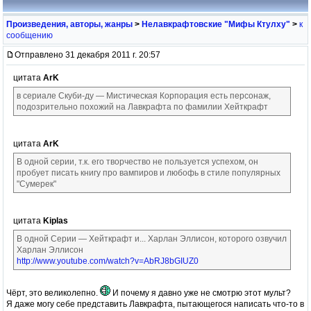
Произведения, авторы, жанры
>
Нелавкрафтовские "Мифы Ктулху"
>
к
сообщению
Отправлено 31 декабря 2011 г. 20:57
цитата
ArK
в сериале Скуби-ду — Мистическая Корпорация есть персонаж,
подозрительно похожий на Лавкрафта по фамилии Хейткрафт
цитата
ArK
В одной серии, т.к. его творчество не пользуется успехом, он
пробует писать книгу про вампиров и любофь в стиле популярных
"Сумерек"
цитата
Kiplas
В одной Серии — Хейткрафт и... Харлан Эллисон, которого озвучил
Харлан Эллисон
http://www.youtube.com/watch?v=AbRJ8bGIUZ0
Чёрт, это великолепно.
И почему я давно уже не смотрю этот мульт?
Я даже могу себе представить Лавкрафта, пытающегося написать что-то в