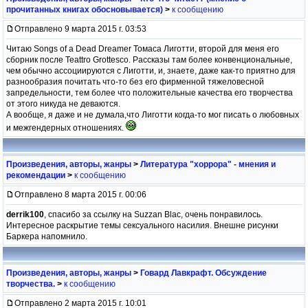
прочитанных книгах обосновывается)
>
к сообщению
Отправлено 9 марта 2015 г. 03:53
Читаю Songs of a Dead Dreamer Томаса Лиготти, второй для меня его
сборник после Teattro Grottesco. Рассказы там более конвенциональные,
чем обычно ассоциируются с Лиготти, и, знаете, даже как-то приятно для
разнообразия почитать что-то без его фирменной тяжеловесной
запредельности, тем более что положительные качества его творчества
от этого никуда не деваются.
А вообще, я даже и не думала,что Лиготти когда-то мог писать о любовных
и межгендерных отношениях.
Произведения, авторы, жанры
>
Литература "хоррора" - мнения и
рекомендации
>
к сообщению
Отправлено 8 марта 2015 г. 00:06
derrik100
, спасибо за ссылку на Suzzan Blac, очень понравилось.
Интересное раскрытие темы сексуального насилия. Внешне рисунки
Баркера напомнило.
Произведения, авторы, жанры
>
Говард Лавкрафт. Обсуждение
творчества.
>
к сообщению
Отправлено 2 марта 2015 г. 10:01