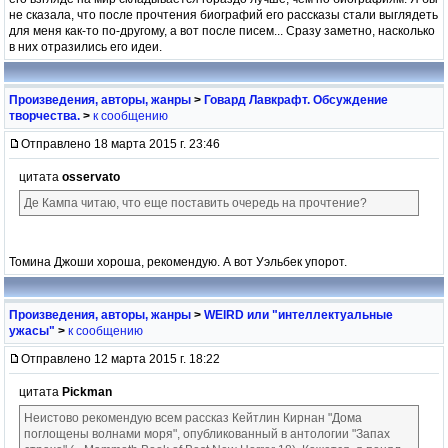
не сказала, что после прочтения биографий его рассказы стали выглядеть
для меня как-то по-другому, а вот после писем... Сразу заметно, насколько
в них отразились его идеи.
Произведения, авторы, жанры
>
Говард Лавкрафт. Обсуждение
творчества.
>
к сообщению
Отправлено 18 марта 2015 г. 23:46
цитата
osservato
Де Кампа читаю, что еще поставить очередь на прочтение?
Томина Джоши хороша, рекомендую. А вот Уэльбек упорот.
Произведения, авторы, жанры
>
WEIRD или "интеллектуальные
ужасы"
>
к сообщению
Отправлено 12 марта 2015 г. 18:22
цитата
Pickman
Неистово рекомендую всем рассказ Кейтлин Кирнан "Дома
поглощены волнами моря", опубликованный в антологии "Запах