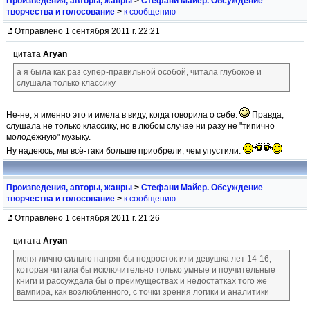
Произведения, авторы, жанры
>
Стефани Майер. Обсуждение
творчества и голосование
>
к сообщению
Отправлено 1 сентября 2011 г. 22:21
цитата
Aryan
а я была как раз супер-правильной особой, читала глубокое и
слушала только классику
Не-не, я именно это и имела в виду, когда говорила о себе.
Правда,
слушала не только классику, но в любом случае ни разу не "типично
молодёжную" музыку.
Ну надеюсь, мы всё-таки больше приобрели, чем упустили.
Произведения, авторы, жанры
>
Стефани Майер. Обсуждение
творчества и голосование
>
к сообщению
Отправлено 1 сентября 2011 г. 21:26
цитата
Aryan
меня лично сильно напряг бы подросток или девушка лет 14-16,
которая читала бы исключительно только умные и поучительные
книги и рассуждала бы о преимуществах и недостатках того же
вампира, как возлюбленного, с точки зрения логики и аналитики