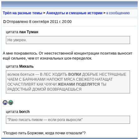
Трёп на разные темы
>
Анекдоты и смешные истории
>
к сообщению
Отправлено 8 сентября 2011 г. 20:00
цитата
пан Туман
Не уверен.
А мне понравилось. От неестественной концентрации позитива выносит
ещё сильнее, чем от изначальных шок-переделок.
цитата
Михаль
волков бояться — В ЛЕС ХОДИТЬ
ВОЛКИ
ДОБРЫЕ НЕСТРАШНЫЕ
ЧАЕМ С БАРАНКАМИ НАПОЮТ МЯСА СВЕЖЕГО НАТАЩАТ
ОСЧАСТЛИВЯТ КАК ЧУКЧИ
ЖЕНАМИ ПОДЕЛЯТСЯ
ТЫ
РАДОСТНЫЙ ДОМОЙ ВОЗВРАЩАЕШЬСЯ
цитата
borch
"Рано писать пивом — если рога выросли"
"Поздно пить Боржоми, когда почки отказали"?