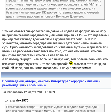
страха" (= Mammoth Book of Best New Horror 18). Кажется, я понял,
что отличает Кирнан от других хороших последователей ГФЛ: в то
время как остальные делают акцент на космическом ужасе, на
безумии и отчаянии, для КК важнее потаенная красота, который
дышат многие рассказы и повести Великого Древнего.
Это называется "некропостерша давно не ходила на форум", но не могу
не прибавить миллиард плюсов. Для меня Кирнан и ГФЛ — это идеальный
пример "вот как надо вдохновляться другим писателем". Никакого
эпигонства, никакого передирания внешних деталей с непониманием
сути. Оригинальность и следование собственным путём — и при этом при
чтении её рассказов становится понятно, что она его читала, что она
ценит его творчество и что он на неё повлиял.
А по поводу "вирда"... Чем больше о нём узнаю, тем больше понимаю, что
всю свою хоррорную жизнь "говорила прозой".
Люблю я этот жанр, по
крайней мере, большинство писателей, к нему причисляемых.
Произведения, авторы, жанры
>
Литература "хоррора" - мнения и
рекомендации
>
к сообщению
Отправлено 12 марта 2015 г. 18:09
цитата
alex1970
Есть классика жанра — на русском даже выходили в азбуке один
или два сборника готики и мистики 19 — начала 20 века, в том