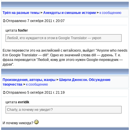
Трёп на разные темы
>
Анекдоты и смешные истории
>
к сообщению
Отправлено 7 октября 2011 г. 20:07
цитата
foxfer
Любой, кто нуждается в этом в Google Translator — укроп
Если перевести это на английский с китайского, выйдет "Anyone who needs
it in Google Translator — dill". Одно из значений слова dill — дурень. Т. е.
фраза переводится "Любой, кому для этого нужен Google-переводчик —
дурак".
Произведения, авторы, жанры
>
Ширли Джексон. Обсуждение
творчества
>
к сообщению
Отправлено 5 октября 2011 г. 21:19
цитата
evridik
Charly, а почему не увидит?
И почему никогда?