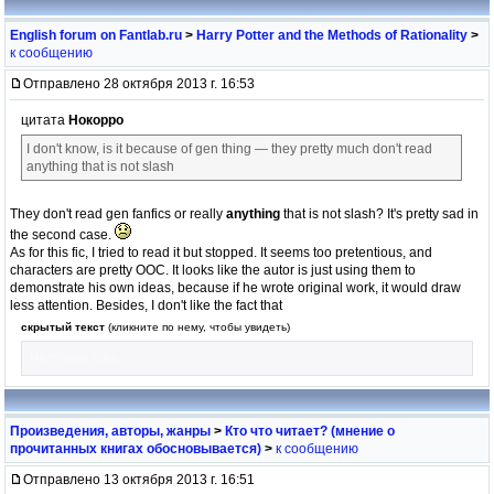
English forum on Fantlab.ru
>
Harry Potter and the Methods of Rationality
>
к сообщению
Отправлено 28 октября 2013 г. 16:53
цитата
Нокорро
I don't know, is it because of gen thing — they pretty much don't read
anything that is not slash
They don't read gen fanfics or really
anything
that is not slash? It's pretty sad in
the second case.
As for this fic, I tried to read it but stopped. It seems too pretentious, and
characters are pretty OOC. It looks like the autor is just using them to
demonstrate his own ideas, because if he wrote original work, it would draw
less attention. Besides, I don't like the fact that
скрытый текст
(кликните по нему, чтобы увидеть)
Hermione dies.
Произведения, авторы, жанры
>
Кто что читает? (мнение о
прочитанных книгах обосновывается)
>
к сообщению
Отправлено 13 октября 2013 г. 16:51