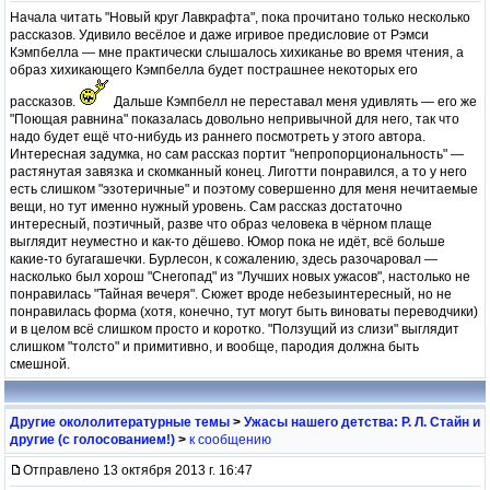
Начала читать "Новый круг Лавкрафта", пока прочитано только несколько
рассказов. Удивило весёлое и даже игривое предисловие от Рэмси
Кэмпбелла — мне практически слышалось хихиканье во время чтения, а
образ хихикающего Кэмпбелла будет пострашнее некоторых его
рассказов.
Дальше Кэмпбелл не переставал меня удивлять — его же
"Поющая равнина" показалась довольно непривычной для него, так что
надо будет ещё что-нибудь из раннего посмотреть у этого автора.
Интересная задумка, но сам рассказ портит "непропорциональность" —
растянутая завязка и скомканный конец. Лиготти понравился, а то у него
есть слишком "эзотеричные" и поэтому совершенно для меня нечитаемые
вещи, но тут именно нужный уровень. Сам рассказ достаточно
интересный, поэтичный, разве что образ человека в чёрном плаще
выглядит неуместно и как-то дёшево. Юмор пока не идёт, всё больше
какие-то бугагашечки. Бурлесон, к сожалению, здесь разочаровал —
насколько был хорош "Снегопад" из "Лучших новых ужасов", настолько не
понравилась "Тайная вечеря". Сюжет вроде небезыинтересный, но не
понравилась форма (хотя, конечно, тут могут быть виноваты переводчики)
и в целом всё слишком просто и коротко. "Ползущий из слизи" выглядит
слишком "толсто" и примитивно, и вообще, пародия должна быть
смешной.
Другие окололитературные темы
>
Ужасы нашего детства: Р. Л. Стайн и
другие (с голосованием!)
>
к сообщению
Отправлено 13 октября 2013 г. 16:47