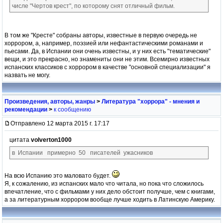
числе "Чертов крест", по которому снят отличный фильм.
В том же "Кресте" собраны авторы, известные в первую очередь не
хоррором, а, например, поэзией или нефантастическими романами и
пьесами. Да, в Испании они очень известны, и у них есть "тематические"
вещи, и это прекрасно, но знамениты они не этим. Всемирно известных
испанских классиков с хоррором в качестве "основной специализации" я
назвать не могу.
Произведения, авторы, жанры
>
Литература "хоррора" - мнения и
рекомендации
>
к сообщению
Отправлено 12 марта 2015 г. 17:17
цитата
volverton1000
в Испании примерно 50 писателей ужасников
На всю Испанию это маловато будет.
Я, к сожалению, из испанских мало что читала, но пока что сложилось
впечатление, что с фильмами у них дело обстоит получше, чем с книгами,
а за литературным хоррором вообще лучше ходить в Латинскую Америку.