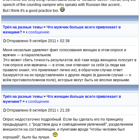
speech of the counting vampire who speaks with Russian-like accent...
But I think it's a good practice too.
Трёп на разные темы
>
Что мужчин больше всего привлекает в
женщине?
>
к сообщению
Отправлено 9 октября 2011 г. 02:38
Меня несколько удивляет факт голосования женщин в этом опросе и
мужчин — в параллельном.
Это может сбить точность результатов: всё-таки когда женщина голосует в
том опросе или мужчина — в этом, они отвечают за себя (а люди как
правило знают, что привлекает лично их), в обратном случае ответ
базируется на их представлениях о других людях (в данном случае — о
всём противоположном поле), которые могут быть не вполне верными.
Трёп на разные темы
>
Что женщин больше всего привлекает в
мужчине?
>
к сообщению
Отправлено 8 октября 2011 г. 21:28
Опрос недостаточно подробный. Если бы сделать его по принципу
предыдущего, с "родством душ и совпадением увлечений", разделением
внешности на составляющие, и пунктами вроде "чтобы человек был
хороший", было бы лучше.