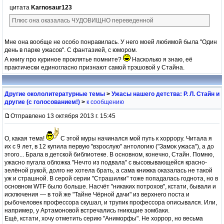
цитата
Karnosaur123
Плюс она оказалась ЧУДОВИЩНО переведенной
Мне она вообще не особо понравилась. У него моей любимой была "Один
день в парке ужасов". С фантазией, с юмором.
А книгу про куриное проклятье помните?
Насколько я знаю, её
практически единогласно признают самой трэшовой у Стайна.
Другие окололитературные темы
>
Ужасы нашего детства: Р. Л. Стайн и
другие (с голосованием!)
>
к сообщению
Отправлено 13 октября 2013 г. 15:45
О, какая тема!
С этой муры начинался мой путь к хоррору. Читала я
их с 9 лет, в 12 купила первую "взрослую" антологию ("Замок ужаса"), а до
этого... Брала в детской библиотеке. В основном, конечно, Стайн. Помню,
ужасно пугала обложка "Нечто из подвала" с высовывающейся красно-
зелёной рукой, долго не хотела брать, а сама книжка оказалась не такой
уж и страшной. В серой серии "Страшилки" тоже попадалась годнота, но в
основном WTF было больше. Насчёт "никаких потрохов", кстати, бывали и
исключения — в той же "Тайне Чёрной дачи" из верхнего поста и
рыбочеловек профессора скушал, и трупик профессора описывался. Или,
например, у Артамоновой встречались гниющие зомбаки.
Ещё, кстати, хочу отметить серию "Аниморфы". Не хоррор, но весьма