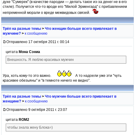
духе "Сумерек" (в качестве пародии — делать такое из-за денег не в его
стиле). Получится что-то вроде его "Милой Эрменгард" с прибавлением
непременной морали о вреде межвидовых связей.
Трёп на разные темы
>
Что женщин больше всего привлекает в
мужчине?
>
к сообщению
Отправлено 17 октября 2011 г. 00:14
цитата
Мона Сэниа
Внешность. Я люблю красивых мужчин
Ура, хоть кому-то это важно.
А то надоели уже эти "чуть
красивее обезьяны" и "в темноте ничего не видно".
Трёп на разные темы
>
Что мужчин больше всего привлекает в
женщине?
>
к сообщению
Отправлено 9 октября 2011 г. 23:07
цитата
ROM2
чтобы знала жену Блока=)