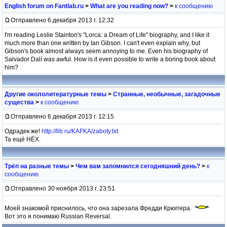
English forum on Fantlab.ru
>
What are you reading now?
>
к сообщению
Отправлено 6 декабря 2013 г. 12:32
I'm reading Leslie Stainton's "Lorca: a Dream of Life" biography, and I like it
much more than one written by Ian Gibson. I can't even explain why, but
Gibson's book almost always seem annoying to me. Even his biography of
Salvador Dalí was awful. How is it even possible to write a boring book about
him?
Другие окололитературные темы
>
Странные, необычные, загадочные
существа
>
к сообщению
Отправлено 6 декабря 2013 г. 12:15
Одрадек же!
http://lib.ru/KAFKA/zaboty.txt
Та ещё НЁХ.
Трёп на разные темы
>
Чем вам запомнился сегодняшний день?
>
к
сообщению
Отправлено 30 ноября 2013 г. 23:51
Моей знакомой приснилось, что она зарезала Фредди Крюггера.
Вот это я понимаю Russian Reversal.