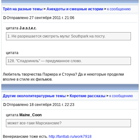
Трёп на разные темы
>
Анекдоты и смешные истории
>
к сообщению
Отправлено 27 сентября 2011 г. 21:06
цитата
J.e.s.t.e.r.
1. Не разрешается смотреть мульт Southpark на посту.
цитата
128. "Спадоинкль" — придуманное слово.
Любитель творчества Паркера и Стоуна? Да и некоторые проделки
вполне в стиле их фильмов.
Другие окололитературные темы
>
Короткие рассказы
>
к сообщению
Отправлено 18 сентября 2011 г. 22:23
цитата
Maine_Coon
может все-таки Марсианские?
Венерианские тоже есть.
http://fantlab.ru/work7918