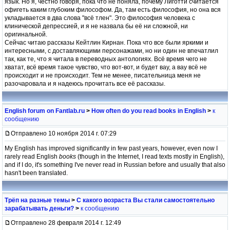
язык. Но я, честно говоря, пока что не поняла, почему Лиготти считается
офигеть каким глубоким философом. Да, там есть философия, но она вся
укладывается в два слова "всё тлен". Это философия человека с
клинической депрессией, и я не назвала бы её ни сложной, ни
оригинальной.
Сейчас читаю рассказы Кейтлин Кирнан. Пока что все были яркими и
интересными, с доставляющими персонажами, но ни один не впечатлил
так, как те, что я читала в переводных антологиях. Всё время чего не
хватат, всё время такое чувство, что вот-вот, и будет вау, а вау всё не
происходит и не происходит. Тем не менее, писательница меня не
разочаровала и я надеюсь прочитать все её рассказы.
English forum on Fantlab.ru
>
How often do you read books in English
>
к
сообщению
Отправлено 10 ноября 2014 г. 07:29
My English has improved significantly in few past years, however, even now I
rarely read English
books
(though in the Internet, I read texts mostly in English),
and if I do, it's something I've never read in Russian before and usually that also
hasn't been translated.
Трёп на разные темы
>
С какого возраста Вы стали самостоятельно
зарабатывать деньги?
>
к сообщению
Отправлено 28 февраля 2014 г. 12:49