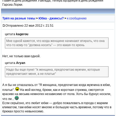
Павич в день рождения Уайльда, теперь Брэдбери в день рождения
Гарсиа Лорки.
Трёп на разные темы
>
Юбка - джинсы?
>
к сообщению
Отправлено 22 мая 2012 г. 21:51
цитата
kagerou
Мне одной кажется, что когда женщине начинают втирать, что она
что-то кому-то "должна носить" — это какая-то хрень
Нет, не только вам одной.
цитата
Aryan
Надо бы еще пункт "я женщина, предпочитаю мужчин, которые
предпочитают меня, а не платье"
А я бы не отказалась от "Я женщина, предпочитаю когда мужчина в юбке,
платье".
На мой взгляд, брюки, как и короткая стрижка, смотрятся
красиво на весьма немногих независимо от пола. Хоть бы бурнус носили,
что ли...
Если серьёзно, кто любит юбки — добро пожаловать в города с жарким
климатом, там юбки носят многие и большую часть времени, потому что в
брюках просто невыносимо.