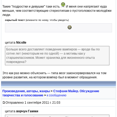
Такие "подростки и девушки" таки есть.
И меня они напрягают куда
меньше, чем соответствующие стереотипам о пустоголовости молодёжи
люди.
скрытый текст
(кликните по нему, чтобы увидеть)
Возможно, потому что сама такой была.
цитата
Nicolle
Больше всего доставляет поведение вампиров — вроде бы по
сотне лет (некоторым не по одной) — а мотивы как у
старшеклассников. Может хранилка для жизненного опыта
повреждена?
Это как раз можно объяснить — типа мозг законсервировался на том
уровне развития, на котором вомпер был в момент обращения.
Произведения, авторы, жанры
>
Стефани Майер. Обсуждение
творчества и голосование
>
к сообщению
Отправлено 1 сентября 2011 г. 21:03
цитата
ворчун Гамми