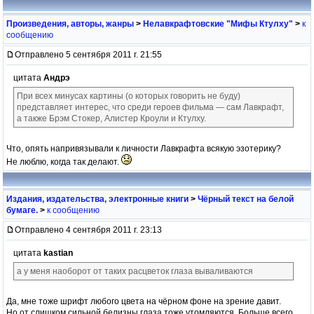
Произведения, авторы, жанры
>
Нелавкрафтовские "Мифы Ктулху"
>
к
сообщению
Отправлено 5 сентября 2011 г. 21:55
цитата
Андрэ
При всех минусах картины (о которых говорить не буду)
представляет интерес, что среди героев фильма — сам Лавкрафт,
а также Брэм Стокер, Алистер Кроули и Ктулху.
Что, опять напривязывали к личности Лавкрафта всякую эзотерику?
Не люблю, когда так делают.
Издания, издательства, электронные книги
>
Чёрный текст на белой
бумаге.
>
к сообщению
Отправлено 4 сентября 2011 г. 23:13
цитата
kastian
а у меня наоборот от таких расцветок глаза вываливаются
Да, мне тоже шрифт любого цвета на чёрном фоне на зрение давит.
Но от слишком сильной белизны глаза тоже утомляются. Больше всего