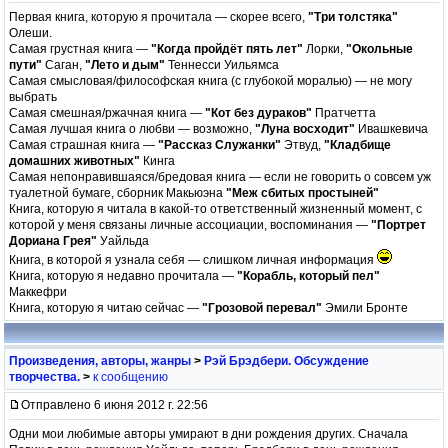
Первая книга, которую я прочитала — скорее всего,
"Три толстяка"
Олеши.
Самая грустная книга —
"Когда пройдёт пять лет"
Лорки,
"Окольные
пути"
Саган,
"Лето и дым"
Теннесси Уильямса
Самая смысловая/философская книга (с глубокой моралью) — не могу
выбрать
Самая смешная/ржачная книга —
"Кот без дураков"
Пратчетта
Самая лучшая книга о любви — возможно,
"Луна восходит"
Ивашкевича
Самая страшная книга —
"Рассказ Служанки"
Этвуд,
"Кладбище
домашних животных"
Кинга
Самая непонравившаяся/бредовая книга — если не говорить о совсем уж
туалетной бумаге, сборник Макьюэна
"Меж сбитых простыней"
Книга, которую я читала в какой-то ответственный жизненный момент, с
которой у меня связаны личные ассоциации, воспоминания —
"Портрет
Дориана Грея"
Уайльда
Книга, в которой я узнала себя — слишком личная информация
Книга, которую я недавно прочитала —
"Корабль, который пел"
Маккефри
Книга, которую я читаю сейчас —
"Грозовой перевал"
Эмили Бронте
Произведения, авторы, жанры
>
Рэй Брэдбери. Обсуждение
творчества.
>
к сообщению
Отправлено 6 июня 2012 г. 22:56
Одни мои любимые авторы умирают в дни рождения других. Сначала