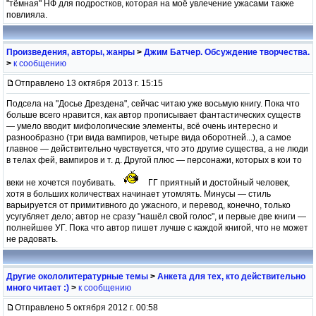
"тёмная" НФ для подростков, которая на моё увлечение ужасами также
повлияла.
Произведения, авторы, жанры
>
Джим Батчер. Обсуждение творчества.
>
к сообщению
Отправлено 13 октября 2013 г. 15:15
Подсела на "Досье Дрездена", сейчас читаю уже восьмую книгу. Пока что
больше всего нравится, как автор прописывает фантастических существ
— умело вводит мифологические элементы, всё очень интересно и
разнообразно (три вида вампиров, четыре вида оборотней...), а самое
главное — действительно чувствуется, что это другие существа, а не люди
в телах фей, вампиров и т. д. Другой плюс — персонажи, которых в кои то
веки не хочется поубивать.
ГГ приятный и достойный человек,
хотя в больших количествах начинает утомлять. Минусы — стиль
варьируется от примитивного до ужасного, и перевод, конечно, только
усугубляет дело; автор не сразу "нашёл свой голос", и первые две книги —
полнейшее УГ. Пока что автор пишет лучше с каждой книгой, что не может
не радовать.
Другие окололитературные темы
>
Анкета для тех, кто действительно
много читает :)
>
к сообщению
Отправлено 5 октября 2012 г. 00:58