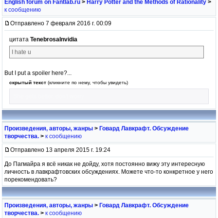
English forum on Fantlab.ru
>
Harry Potter and the Methods of Rationality
>
к сообщению
Отправлено 7 февраля 2016 г. 00:09
цитата
TenebrosaInvidia
I hate u
But I put a spoiler here?...
скрытый текст
(кликните по нему, чтобы увидеть)
She gets better, don't worry.
Произведения, авторы, жанры
>
Говард Лавкрафт. Обсуждение
творчества.
>
к сообщению
Отправлено 13 апреля 2015 г. 19:24
До Пагмайра я всё никак не дойду, хотя постоянно вижу эту интересную
личность в лавкрафтовских обсуждениях. Можете что-то конкретное у него
порекомендовать?
Произведения, авторы, жанры
>
Говард Лавкрафт. Обсуждение
творчества.
>
к сообщению