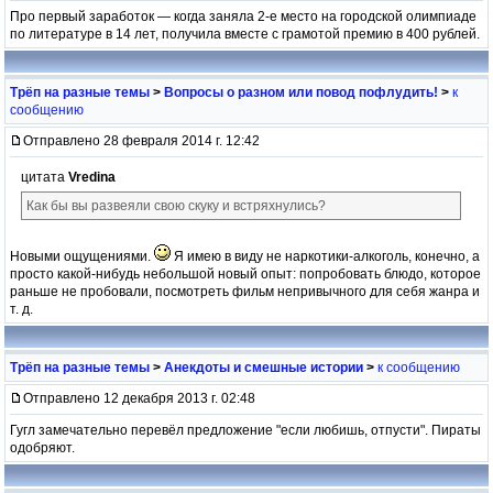
Про первый заработок — когда заняла 2-е место на городской олимпиаде
по литературе в 14 лет, получила вместе с грамотой премию в 400 рублей.
Трёп на разные темы
>
Вопросы о разном или повод пофлудить!
>
к
сообщению
Отправлено 28 февраля 2014 г. 12:42
цитата
Vredina
Как бы вы развеяли свою скуку и встряхнулись?
Новыми ощущениями.
Я имею в виду не наркотики-алкоголь, конечно, а
просто какой-нибудь небольшой новый опыт: попробовать блюдо, которое
раньше не пробовали, посмотреть фильм непривычного для себя жанра и
т. д.
Трёп на разные темы
>
Анекдоты и смешные истории
>
к сообщению
Отправлено 12 декабря 2013 г. 02:48
Гугл замечательно перевёл предложение "если любишь, отпусти". Пираты
одобряют.