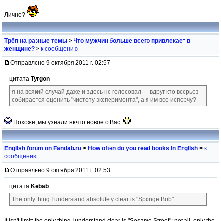
Лично?
Трёп на разные темы
>
Что мужчин больше всего привлекает в
женщине?
>
к сообщению
Отправлено 9 октября 2011 г. 02:57
цитата
Tyrgon
я на всякий случай даже и здесь не голосовал — вдруг кто всерьез
собирается оценить "чистоту эксперимента", а я им все испорчу?
Похоже, мы узнали нечто новое о Вас.
English forum on Fantlab.ru
>
How often do you read books in English
>
к
сообщению
Отправлено 9 октября 2011 г. 02:53
цитата
Kebab
The only thing I understand absolutely clear is "Sponge Bob".
It isn't limit: the only thing I understand clear is "Sesame Street": not all, only the