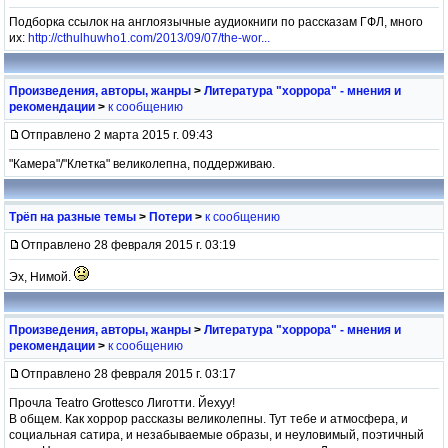
Подборка ссылок на англоязычные аудиокниги по рассказам ГФЛ, много
их:
http://cthulhuwho1.com/2013/09/07/the-wor...
Произведения, авторы, жанры
>
Литература "хоррора" - мнения и
рекомендации
>
к сообщению
Отправлено 2 марта 2015 г. 09:43
"Камера"/"Клетка" великолепна, поддерживаю.
Трёп на разные темы
>
Потери
>
к сообщению
Отправлено 28 февраля 2015 г. 03:19
Эх, Нимой.
Произведения, авторы, жанры
>
Литература "хоррора" - мнения и
рекомендации
>
к сообщению
Отправлено 28 февраля 2015 г. 03:17
Прочла Teatro Grottesco Лиготти. Йехуу!
В общем. Как хоррор рассказы великолепны. Тут тебе и атмосфера, и
социальная сатира, и незабываемые образы, и неуловимый, поэтичный