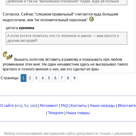
Девчонки и так на "мальчишей-плохишей" падки, куда уж больше.
Согласна. Сейчас "слишком правильный" считается куда большим
недостатком, чем "не положительный персонаж".
цитата
еремина
А если хотите почитать что-то логичное и умное — вам просто к
другим авторам!!!
Вышить золотом, вставить в рамочку и показывать при любом
упоминании этих книг. Ни один ненавистник здесь не высказывал такого
краткого и точного мнения о них, как это сделал их фан.
Страницы:
1
2
3
4
5
6
7
8
9
О сайте
(
eng
,
fra
,
укр
) |
Регламент
|
FAQ
|
Контакты
|
Наши награды
|
ВКонтакте
|
Telegram
|
Наши товары
Любое использование материалов сайта допускается только с указанием