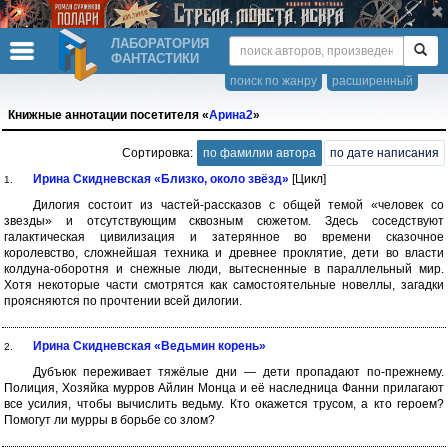
ЛАБОРАТОРИЯ
ФАНТАСТИКИ
поиск по жанру
расширенный
Книжные аннотации посетителя «
Арина2
»
Сортировка:
по фамилии автора
по дате написания
Ирина Скидневская «Близко, около звёзд»
[Цикл]
1.
Дилогия состоит из частей-рассказов с общей темой «человек со
звезды» и отсутствующим сквозным сюжетом. Здесь соседствуют
галактическая цивилизация и затерянное во времени сказочное
королевство, сложнейшая техника и древнее проклятие, дети во власти
колдуна-оборотня и снежные люди, вытесненные в параллельный мир.
Хотя некоторые части смотрятся как самостоятельные новеллы, загадки
проясняются по прочтении всей дилогии.
Ирина Скидневская «Ведьмин корень»
2.
Дубъюк переживает тяжёлые дни — дети пропадают по-прежнему.
Полиция, Хозяйка мурров Айлин Монца и её наследница Фанни прилагают
все усилия, чтобы вычислить ведьму. Кто окажется трусом, а кто героем?
Помогут ли мурры в борьбе со злом?