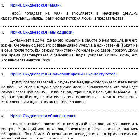
Ирина Скидневская «Маяк»
3.
Герой попадает на маяк и влюбляется в красивую девушку,
смотрительницу маяка. Трагическая история любви и предательства.
Ирина Скидневская «Мы одиноки»
4.
Джум живет в доме, где много комнат, и в заботе о нём прошла вся его
жизнь. Он очень одинок, его родные давно умерли, а единственный брат не
в себе после того, как открыл таинственную железную дверь, поэтому Джум
все время разговаривает с умершими. Когда умирает Хозяин Дома, его
Хозяином становится Джум...
Ирина Скидневская «Полковник Крошин к контакту готов»
5.
Группу преподавателей и студентов медицинского университета везут
на военные сборы в глухие уральские леса. Но выясняется, что там идёт
самая настоящая война – непонятная, страшная, с невидимым врагом… И
благополучный исход в этом гибельном столкновении зависит от смелости и
интеллекта командира полка Виктора Крошина.
Ирина Скидневская «Снова весна»
6.
Сенатор Фабер приезжает в небольшой поселок, чтобы навестить
сестру. Её пьющий муж, археолог, производит в округе раскопки, пытаясь
обнаружить Пуп Земли. О возможных последствиях его археологических