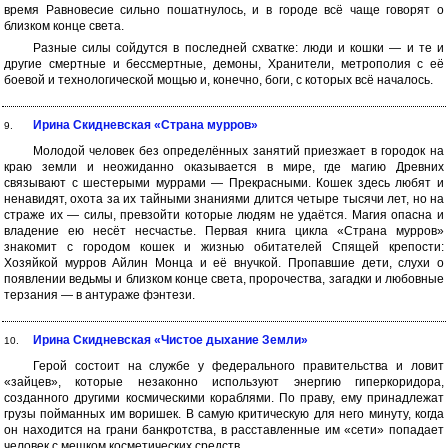
время Равновесие сильно пошатнулось, и в городе всё чаще говорят о
близком конце света.
Разные силы сойдутся в последней схватке: люди и кошки — и те и
другие смертные и бессмертные, демоны, Хранители, метрополия с её
боевой и технологической мощью и, конечно, боги, с которых всё началось.
Ирина Скидневская «Страна мурров»
9.
Молодой человек без определённых занятий приезжает в городок на
краю земли и неожиданно оказывается в мире, где магию Древних
связывают с шестерыми муррами — Прекрасными. Кошек здесь любят и
ненавидят, охота за их тайными знаниями длится четыре тысячи лет, но на
страже их — силы, превзойти которые людям не удаётся. Магия опасна и
владение ею несёт несчастье. Первая книга цикла «Страна мурров»
знакомит с городом кошек и жизнью обитателей Спящей крепости:
Хозяйкой мурров Айлин Монца и её внучкой. Пропавшие дети, слухи о
появлении ведьмы и близком конце света, пророчества, загадки и любовные
терзания — в антураже фэнтези.
Ирина Скидневская «Чистое дыхание Земли»
10.
Герой состоит на службе у федерального правительства и ловит
«зайцев», которые незаконно используют энергию гиперкоридора,
созданного другими космическими кораблями. По праву, ему принадлежат
грузы пойманных им воришек. В самую критическую для него минуту, когда
он находится на грани банкротства, в расставленные им «сети» попадает
человек с мешком косметических средств...