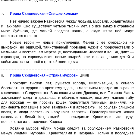
изысканий сенатор даже не подозревал…
Ирина Скидневская «Спящие холмы»
7.
Нет ничего важнее Равновесия между людьми, муррами, Хранителями
и Тахирами. Оно существует четыре тысячи лет. Но всё зыбко в странном
мире Дубъюка, где магией владеют кошки, а люди из-за неё могут
поплатиться жизнью.
Новые герои — новые приключения. Фанни с её очередной не
выходкой, но ошибкой, таинственный провидец Аджит с пророчествами о
мельнике и воскресшем мертвеце, неожиданные Человек и Кошка, Длит —
карающая, но справедливая, новые подробности о похищениях детей и
событиях осени — всё в третьей книге цикла.
Ирина Скидневская «Страна мурров»
[Цикл]
8.
Проходят тысячи лет, рушатся города, цивилизации, а семеро
бессмертных мурров по-прежнему здесь, в маленьком городке на окраине
космического Содружества. В их власти магия Древних, или Тахиров. Часть
заклинаний когда-то досталась и обычным кошкам, поэтому главное табу
для горожан — не просить кошек поделиться тайными знаниями, не
применять попавшие в руки заклинания и артефакты. Но соблазн слишком
велик, и люди постоянно нарушают запреты. Проговорившихся кошек
наказывает Дикий Кот, людей — невидимые Хранители, что вдруг
появляются из загадочного Хадеса.
Хозяйка мурров Айлин Монца следит за соблюдением Равновесия
между людьми, муррами, Хранителями и Тахирами. Только в последнее