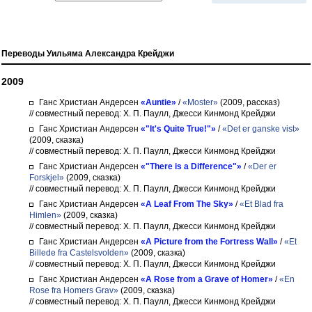
Переводы Уильяма Александра Крейджи
2009
Ганс Христиан Андерсен
«Auntie»
/
«Moster»
(2009, рассказ)
// совместный перевод: Х. П. Паулл, Джесси Кинмонд Крейджи
Ганс Христиан Андерсен
«"It's Quite True!"»
/
«Det er ganske vist»
(2009, сказка)
// совместный перевод: Х. П. Паулл, Джесси Кинмонд Крейджи
Ганс Христиан Андерсен
«"There is a Difference"»
/
«Der er
Forskjel»
(2009, сказка)
// совместный перевод: Х. П. Паулл, Джесси Кинмонд Крейджи
Ганс Христиан Андерсен
«A Leaf From The Sky»
/
«Et Blad fra
Himlen»
(2009, сказка)
// совместный перевод: Х. П. Паулл, Джесси Кинмонд Крейджи
Ганс Христиан Андерсен
«A Picture from the Fortress Wall»
/
«Et
Billede fra Castelsvolden»
(2009, сказка)
// совместный перевод: Х. П. Паулл, Джесси Кинмонд Крейджи
Ганс Христиан Андерсен
«A Rose from a Grave of Homer»
/
«En
Rose fra Homers Grav»
(2009, сказка)
// совместный перевод: Х. П. Паулл, Джесси Кинмонд Крейджи