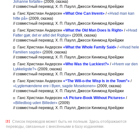
Johanne fortalte»
(2009, сказка)
// совместный перевод: Х. П. Паулл, Джесси Кинмонд Крейджи
Ганс Христиан Андерсен
«What One Can Invent»
/
«Hvad man kan
hitte på»
(2009, сказка)
// совместный перевод: Х. П. Паулл, Джесси Кинмонд Крейджи
Ганс Христиан Андерсен
«What the Old Man Does Is Right»
/
«Hvad
Fatter gjør, det er altid det Rigtige»
(2009, сказка)
// совместный перевод: Х. П. Паулл, Джесси Кинмонд Крейджи
Ганс Христиан Андерсен
«What the Whole Family Said»
/
«Hvad hele
Familien sagde»
(2009, сказка)
// совместный перевод: Х. П. Паулл, Джесси Кинмонд Крейджи
Ганс Христиан Андерсен
«Who Was the Luckiest?»
/
«Hvem var den
Lykkeligste?»
(2009, сказка)
// совместный перевод: Х. П. Паулл, Джесси Кинмонд Крейджи
Ганс Христиан Андерсен
«“The Will-o-the Wisp Is in the Town”»
/
«Lygtemændene ere i Byen, sagde Mosekonen»
(2009, сказка)
// совместный перевод: Х. П. Паулл, Джесси Кинмонд Крейджи
Ганс Христиан Андерсен
«A Picture-Book Without Pictures»
/
«Billedbog uden Billeder»
(2009)
// совместный перевод: Х. П. Паулл, Джесси Кинмонд Крейджи
Список переводов может быть не полным. Здесь отображаются
переводы, связанные с внесёнными в базу изданиями.