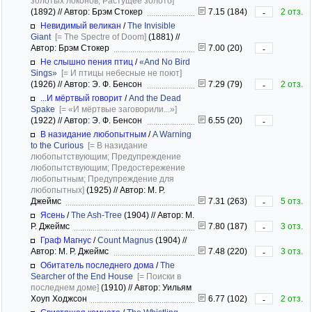
золотых локонов; Растущее золото]
(1892)
//
Автор: Брэм Стокер
7.15 (184)
2 отз.
-
Невидимый великан
/
The Invisible
Giant
[= The Spectre of Doom]
(1881)
//
Автор: Брэм Стокер
7.00 (20)
-
Не слышно пения птиц
/
«And No Bird
Sings»
[= И птицы небесные не поют]
(1926)
//
Автор: Э. Ф. Бенсон
7.29 (79)
2 отз.
-
...И мёртвый говорит
/
And the Dead
Spake
[= «И мёртвые заговорили...»]
(1922)
//
Автор: Э. Ф. Бенсон
6.55 (20)
-
В назидание любопытным
/
A Warning
to the Curious
[= В назидание
любопытствующим; Предупреждение
любопытствующим; Предостережение
любопытным; Предупреждение для
любопытных]
(1925)
//
Автор: М. Р.
Джеймс
7.31 (263)
5 отз.
-
Ясень
/
The Ash-Tree
(1904)
//
Автор: М.
Р. Джеймс
7.80 (187)
3 отз.
-
Граф Магнус
/
Count Magnus
(1904)
//
Автор: М. Р. Джеймс
7.48 (220)
3 отз.
-
Обитатель последнего дома
/
The
Searcher of the End House
[= Поиски в
последнем доме]
(1910)
//
Автор: Уильям
Хоуп Ходжсон
6.77 (102)
2 отз.
-