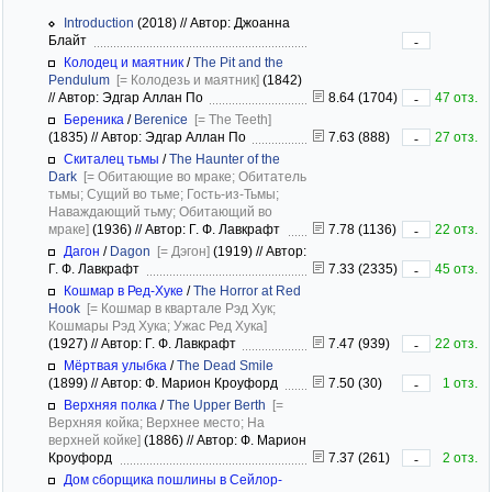
Introduction
(2018)
//
Автор: Джоанна
Блайт
-
Колодец и маятник
/
The Pit and the
Pendulum
[= Колодезь и маятник]
(1842)
//
Автор: Эдгар Аллан По
8.64 (1704)
47 отз.
-
Береника
/
Berenice
[= The Teeth]
(1835)
//
Автор: Эдгар Аллан По
7.63 (888)
27 отз.
-
Скиталец тьмы
/
The Haunter of the
Dark
[= Обитающие во мраке; Обитатель
тьмы; Сущий во тьме; Гость-из-Тьмы;
Наваждающий тьму; Обитающий во
мраке]
(1936)
//
Автор: Г. Ф. Лавкрафт
7.78 (1136)
22 отз.
-
Дагон
/
Dagon
[= Дэгон]
(1919)
//
Автор:
Г. Ф. Лавкрафт
7.33 (2335)
45 отз.
-
Кошмар в Ред-Хуке
/
The Horror at Red
Hook
[= Кошмар в квартале Рэд Хук;
Кошмары Рэд Хука; Ужас Ред Хука]
(1927)
//
Автор: Г. Ф. Лавкрафт
7.47 (939)
22 отз.
-
Мёртвая улыбка
/
The Dead Smile
(1899)
//
Автор: Ф. Марион Кроуфорд
7.50 (30)
1 отз.
-
Верхняя полка
/
The Upper Berth
[=
Верхняя койка; Верхнее место; На
верхней койке]
(1886)
//
Автор: Ф. Марион
Кроуфорд
7.37 (261)
2 отз.
-
Дом сборщика пошлины в Сейлор-