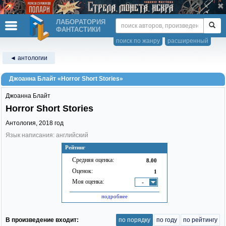
ЛАБОРАТОРИЯ
ФАНТАСТИКИ
поиск по жанру
расширенный
◄ антологии
Джоанна Блайт «Horror Short Stories»
Джоанна Блайт
Horror Short Stories
Антология,
2018
год
Язык написания: английский
Рейтинг
Средняя оценка:
8.00
Оценок:
1
Моя оценка:
-
подробнее
В произведение входит:
по порядку
по году
по рейтингу