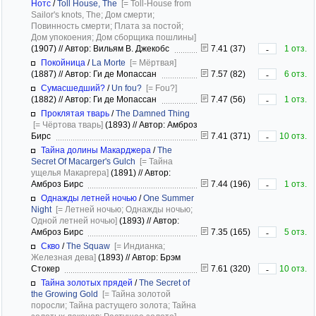
Нотс
/
Toll House, The
[= Toll-House from
Sailor's knots, The; Дом смерти;
Повинность смерти; Плата за постой;
Дом упокоения; Дом сборщика пошлины]
(1907)
//
Автор: Вильям В. Джекобс
7.41 (37)
1 отз.
-
Покойница
/
La Morte
[= Мёртвая]
(1887)
//
Автор: Ги де Мопассан
7.57 (82)
6 отз.
-
Сумасшедший?
/
Un fou?
[= Fou?]
(1882)
//
Автор: Ги де Мопассан
7.47 (56)
1 отз.
-
Проклятая тварь
/
The Damned Thing
[= Чёртова тварь]
(1893)
//
Автор: Амброз
Бирс
7.41 (371)
10 отз.
-
Тайна долины Макарджера
/
The
Secret Of Macarger's Gulch
[= Тайна
ущелья Макаргера]
(1891)
//
Автор:
Амброз Бирс
7.44 (196)
1 отз.
-
Однажды летней ночью
/
One Summer
Night
[= Летней ночью; Однажды ночью;
Одной летней ночью]
(1893)
//
Автор:
Амброз Бирс
7.35 (165)
5 отз.
-
Скво
/
The Squaw
[= Индианка;
Железная дева]
(1893)
//
Автор: Брэм
Стокер
7.61 (320)
10 отз.
-
Тайна золотых прядей
/
The Secret of
the Growing Gold
[= Тайна золотой
поросли; Тайна растущего золота; Тайна