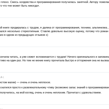
 плохо. Смесь колдовства и программирования получилась занятной. Автору пожелан
о что «не может быть никогда».
ой книге продиралась с трудом, я далека от программирования, техники, альпинизма.
зался несколько стереотипным. Ставлю довольно высокую оценку, потому что рома
ано в одном из предыдущих отзывов х)
акончила читать, а уже сюжет вспоминается с трудом! Ничего оригинального и запоми
чтиво на один раз. Но тем не мение книгу прочитала быстро и отторжения она не вызв
4 г.
стом магии) — очень и очень неплохое.
, скатился просто к развлекательному чтиву (возможно запас знаний о программирова
получилось, на мой взгляд, очень и очень неплохим. Прочитал с удовольствием.