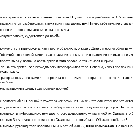
 —
бще материков есть на этой планете ...» — язык ГГ учил со слов разбойников. Образов
 парься, потом разберешься, а пока прими как данность». Ничего себе лексика у мага 
нцесса» — снова выражения из нашего мира.
кивнул головой», «удостоился улыбкой»
 полное отсутствие сюжета, нам просто объясняли, откуда у Дена суперспособности — 
разбойничий охраняемый замок, зная о наличии в нем мага и справедливо считая свои 
росто было указано на связь орков и мага-злодея. А так хочется интриги!
асов. За это время Тэсс периодически переворачивал тела. Наверно, чтобы пролежней
ежать нужно.
 с разорванными связками? — спросила она. — Было… неприятно, — ответил Тэсс.»
-за боли.
канализационные ходы, водопровод и прочее?
 совместной с ГГ ванной я хохотала как безумная. Боюсь, это единственное что оста
 не дочитывать, а поменять на что-нибудь поинтереснее, случился переворот. Наш ма
онравился, и информацию о нем дают строго дозированно — как я люблю. Однако, это 
 местную Зону, я уже настроилась на Сталкера — но ошиблась. Обожаю ошибаться!
сь письмо руководителя колонии, ныне местной Зоны (Пятно называется). Но невын