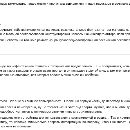
алась тяжеловато, параллельно я прочитала еще две книги, пару рассказов и дочитала
 г.
осчитал, действительно хотел написать развлекательное фентези на том материале,
нно мало, он воспользовался конструкторским набором начинающего автора, взяв прие
лне неплохо, но только в рамках жанра «узкоспециализированная российская эскапист
анру технофэнтези или фэнтези с техническим предисловием. ГГ – программист, исп
м из таких выходов его затягивает портал, и он попадает в другой мир, а там его п
численные описания, без которых вполне можно было бы обойтись.
тиво. Вот еще бы лишнее повыбрасывать. Особенно первую часть, до перехода в иной 
ня совсем неинтересна, ну не трогает меня этот вид спорта. Думаю, что и многих д
подробностям, автор альпинизмом увлечен и писал со знанием дела.
медицинского устройства для использования в компьютерной игрушке… Так и хочется
миру, то неплохо минимально собрать информацию по вопросу, чтобы не писать ер
а в чем то и больше.