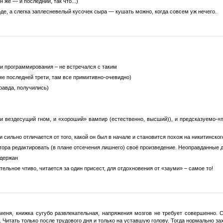
н же — и последний, так что...)
оде, а слегка заплесневелый кусочек сыра — кушать можно, когда совсем уж нечего.
 и программирования – не встречался с таким
ме последней трети, там все примитивно-очевидно)
правда, получились)
 и вездесущий гном, и «хороший» вампир (естественно, высший)), и предсказуемо-«
ги сильно отличается от того, какой он был в начале и становится похож на никитинског
тора редактировать (в плане отсечения лишнего) своё произведение. Неоправданные 
ыдержан
льное чтиво, читается за один присест, для отдохновения от «зауми» – самое то!
 меня, книжка сугубо развлекательная, напряжения мозгов не требует совершенно.
Читать только после трудового дня и только на уставшую голову. Тогда нормально зах