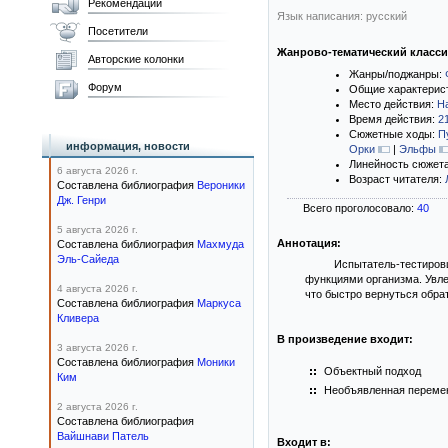
Рекомендации
Язык написания: русский
Посетители
Жанрово-тематический класс
Авторские колонки
Жанры/поджанры:
Форум
Общие характерис
Место действия:
Н
Время действия:
2
Сюжетные ходы:
П
информация, новости
Орки
|
Эльфы
Линейность сюжет
6 августа 2026 г.
Возраст читателя:
Составлена библиография
Вероники
Дж. Генри
Всего проголосовало:
40
5 августа 2026 г.
Аннотация:
Составлена библиография
Махмуда
Эль-Сайеда
Испытатель-тестиро
функциями организма. Увле
4 августа 2026 г.
что быстро вернуться обрат
Составлена библиография
Маркуса
Кливера
В произведение входит:
3 августа 2026 г.
Составлена библиография
Моники
Объектный подход
Ким
Необъявленная переме
2 августа 2026 г.
Составлена библиография
Вайшнави Патель
Входит в: