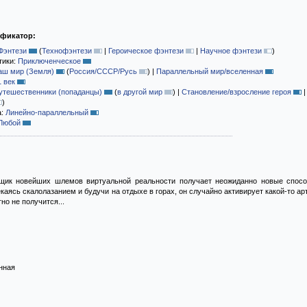
ификатор:
Фэнтези
(
Технофэнтези
|
Героическое фэнтези
|
Научное фэнтези
)
тики:
Приключенческое
аш мир (Земля)
(
Россия/СССР/Русь
)
|
Параллельный мир/вселенная
1 век
утешественники (попаданцы)
(
в другой мир
)
|
Становление/взросление героя
)
а:
Линейно-параллельный
Любой
вщик новейших шлемов виртуальной реальности получает неожиданно новые спосо
каясь скалолазанием и будучи на отдыхе в горах, он случайно активирует какой-то ар
но не получится...
нная