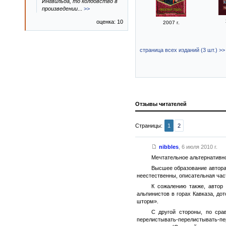
Ингвильда, то колдовство в
произведении
...
>>
оценка: 10
2007 г.
страница всех изданий (3 шт.) >>
Отзывы читателей
Страницы:
1
2
nibbles
,
6 июля 2010 г.
Мечтательное альтернативно
Высшее образование автора 
неестественны, описательная ча
К сожалению также, автор
альпинистов в горах Кавказа, д
шторм».
С другой стороны, по сра
перелистывать-перелистывать-пер