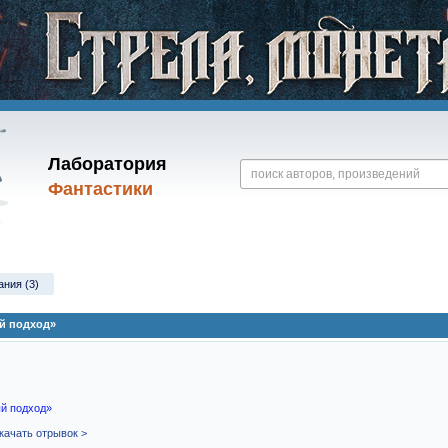
Лаборатория
Фантастики
ания (3)
й подход»
й подход»
качать отрывок >