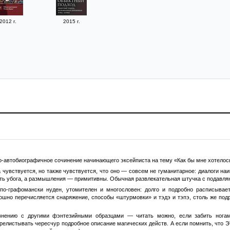
2012 г.
2015 г.
-автобиографичное сочинение начинающего эксейписта на тему «Как бы мне хотелось 
чувствуется, но также чувствуется, что оно — совсем не гуманитарное: диалоги наи
сть убога, а размышления — примитивны. Обычная развлекательная штучка с подавл
 по-графомански нуден, утомителен и многословен: долго и подробно расписыва
отошно перечисляется снаряжение, способы «штурмовки» и тэдэ и тэпэ, столь же п
внению с другими фэнтезийными образцами — читать можно, если забить ногам
елистывать чересчур подробное описание магических действ. А если помнить, что ЭТ