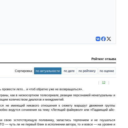
Рейтинг отзыва
Сортировка:
по актуальности
по дате
по рейтингу
по оценке
[
12
]
провести лето... и чтоб обратно уже не возвращаться».
граны, как в низкосортном телесериале, реакции персонажей ненатуральны и
яющим количеством диалогов и междометий.
ется не имеющий никакого отношения к сюжету маршрут движения группы
одробно ведутся сочинения на тему «Летящий файервол» или «Падающий айс-
и свою эстетствующую половинку, запастись терпением и не гнушаться
О — чуть ли не первый блин в исполнении автора, то и вовсе — на уровне и