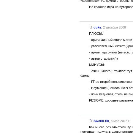
«крепенько». (С другой стороны, о
Не красная икра на бутербр
duke
,
2 декабря 2008 г.
ПЛЮСЫ:
- оригинальный сплав магии
- увлекательный сюжет (кро
- яркие персонажи (не все, 
- автор старался ))
МИНУСЫ:
- очень много штампов: тут
финал
- ГГ во второй половине кни
- Неумение (нежелание?) ав
- язык бедноват, стиль не в
РЕЗЮМЕ: хорошее развлекате
Swetik-tik
,
8 мая 2013 г.
Как много раз отметили до
помешает получать удовольствие. 