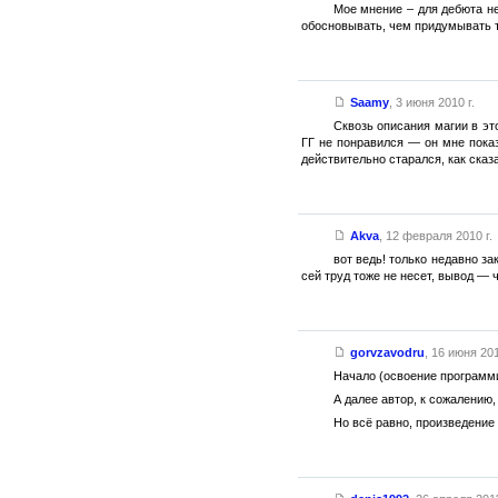
Мое мнение – для дебюта не
обосновывать, чем придумывать т
Saamy
,
3 июня 2010 г.
Сквозь описания магии в эт
ГГ не понравился — он мне пока
действительно старался, как сказ
Akva
,
12 февраля 2010 г.
вот ведь! только недавно з
сей труд тоже не несет, вывод — 
gorvzavodru
,
16 июня 201
Начало (освоение программи
А далее автор, к сожалению
Но всё равно, произведение 