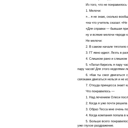
Из того, что не понравилось
1. Мелочи:
»... я не знаю, сколько воо
«на что учитель сказал: «Не
«Для справки — бывшая при
ну и всякие мелочи «вроде 
Не мелочи:
2. В самом начале тяготило
3. ГГ явно идиот. Лезть в 
4. Слишком рано и слишком п
5. «Латал Кириэль я пару ч
пару часов! Для этого неделями л
6. «Как ты смог двигаться
связками двигаться нельзя и не из
7. Откуда принцесса знает 
Что понравилось —
1. Над лечением Олеси после
2. Когда я уже почти решила
3. Образ Тесса мне очень п
4. Когда компания попала в
5. Больше всего понравило
уже глухое раздражение.