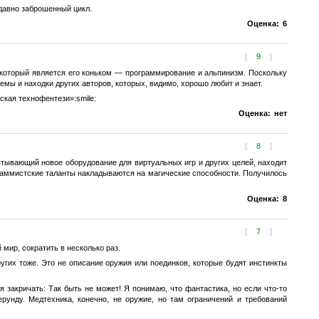
 давно заброшенный цикл.
Оценка:
6
[
9
]
 который является его коньком — программирование и альпинизм. Поскольку
мы и находки других авторов, которых, видимо, хорошо любит и знает.
ская технофентези»:smile:
Оценка:
нет
[
8
]
ытывающий новое оборудование для виртуальных игр и других целей, находит
рограммистские таланты накладываются на магические способности. Получилось
Оценка:
8
[
7
]
мир, сократить в несколько раз.
ругих тоже. Это не описание оружия или поединков, которые будят инстинкты
 закричать: Так быть не может! Я понимаю, что фантастика, но если что-то
унду. Медтехника, конечно, не оружие, но там ограничений и требований