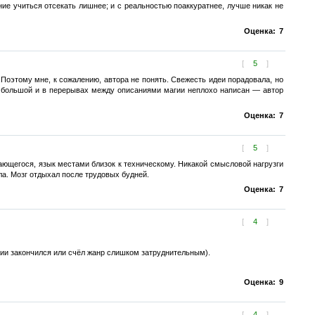
ие учиться отсекать лишнее; и с реальностью поаккуратнее, лучше никак не
Оценка:
7
[
5
]
..Поэтому мне, к сожалению, автора не понять. Свежесть идеи порадовала, но
н большой и в перерывах между описаниями магии неплохо написан — автор
Оценка:
7
[
5
]
нающегося, язык местами близок к техническому. Никакой смысловой нагрузги
ала. Мозг отдыхал после трудовых будней.
Оценка:
7
[
4
]
нии закончился или счёл жанр слишком затруднительным).
Оценка:
9
[
4
]