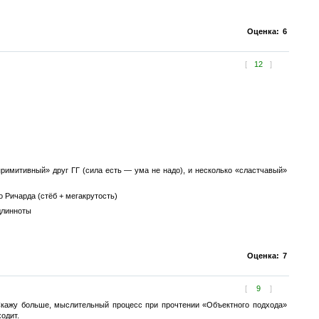
Оценка:
6
[
12
]
примитивный» друг ГГ (сила есть — ума не надо), и несколько «сластчавый»
о Ричарда (стёб + мегакрутость)
длинноты
Оценка:
7
[
9
]
 Скажу больше, мыслительный процесс при прочтении «Объектного подхода»
одит.