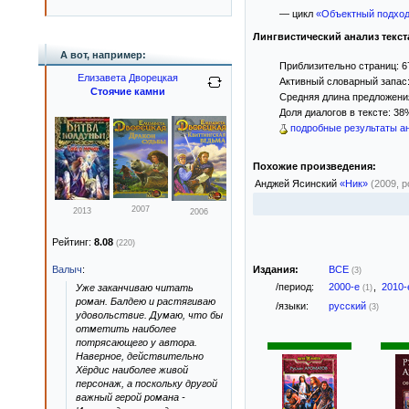
— цикл
«Объектный подхо
Лингвистический анализ текст
А вот, например:
Приблизительно страниц: 6
Елизавета Дворецкая
Активный словарный запас:
Стоячие камни
Средняя длина предложения:
Доля диалогов в тексте: 38
подробные результаты ан
Похожие произведения:
Анджей Ясинский
«Ник»
(2009, 
2007
2013
2006
Рейтинг:
8.08
(220)
Издания:
ВСЕ
Валыч
:
(3)
/период:
2000-е
,
2010
Уже заканчиваю читать
(1)
роман. Балдею и растягиваю
/языки:
русский
(3)
удовольствие. Думаю, что бы
отметить наиболее
потрясающего у автора.
Наверное, действительно
Хёрдис наиболее живой
персонаж, а поскольку другой
важный герой романа -