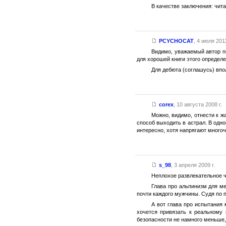
В качестве заключения: чит
PCYCHOCAT
,
4 июля 2011
Видимо, уважаемый автор п
для хорошей книги этого определе
Для дебюта (соглашусь) впо
corex
,
10 августа 2008 г.
Можно, видимо, отнести к ж
способ выходить в астрал. В одно
интересно, хотя напрягают много
s_98
,
3 апреля 2009 г.
Неплохое развлекательное ч
Глава про альпинизм для ме
почти каждого мужчины. Судя по 
А вот глава про испытания 
хочется привязать к реальному 
безопасности не намного меньше, 