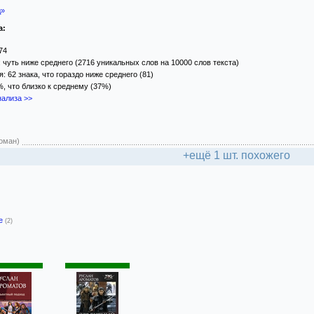
д»
а:
74
 чуть ниже среднего (2716 уникальных слов на 10000 слов текста)
 62 знака, что гораздо ниже среднего (81)
%, что близко к среднему (37%)
ализа >>
роман)
+ещё 1 шт. похожего
-е
(2)