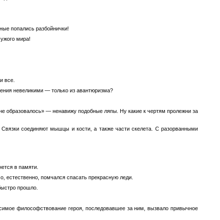
анные попались разбойнички!
чужого мира!
и все.
умения невеликими — только из авантюризма?
 не образовалось» — ненавижу подобные ляпы. Ну какие к чертям пролежни за
 Связки соединяют мышцы и кости, а также части скелета. С разорванными
нется в памяти.
чо, естественно, помчался спасать прекрасную леди.
быстро прошло.
осимое философствование героя, последовавшее за ним, вызвало привычное