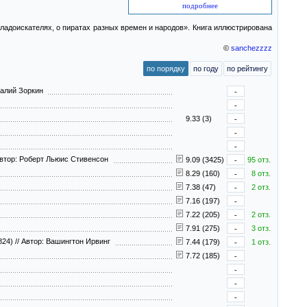
подробнее
кладоискателях, о пиратах разных времен и народов». Книга иллюстрирована
©
sanchezzzz
по порядку
по году
по рейтингу
талий Зоркин
-
-
9.33 (3)
-
-
-
втор: Роберт Льюис Стивенсон
9.09 (3425)
-
95 отз.
8.29 (160)
-
8 отз.
7.38 (47)
-
2 отз.
7.16 (197)
-
7.22 (205)
-
2 отз.
7.91 (275)
-
3 отз.
824)
//
Автор: Вашингтон Ирвинг
7.44 (179)
-
1 отз.
7.72 (185)
-
-
-
-