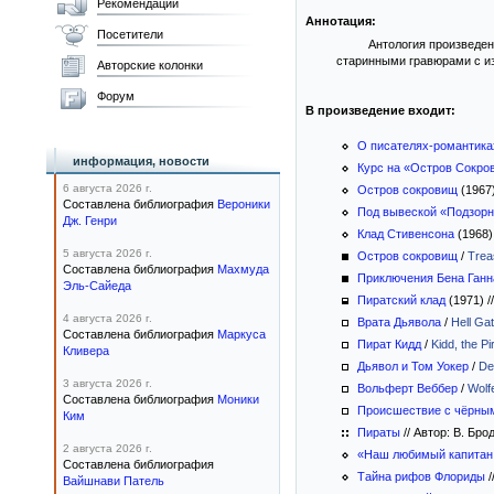
Рекомендации
Аннотация:
Посетители
Антология произведен
старинными гравюрами с из
Авторские колонки
Форум
В произведение входит:
О писателях-романтика
информация, новости
Курс на «Остров Сокро
6 августа 2026 г.
Остров сокровищ
(1967
Составлена библиография
Вероники
Под вывеской «Подзорн
Дж. Генри
Клад Стивенсона
(1968
5 августа 2026 г.
Остров сокровищ
/
Treas
Составлена библиография
Махмуда
Приключения Бена Ганн
Эль-Сайеда
Пиратский клад
(1971)
//
4 августа 2026 г.
Врата Дьявола
/
Hell Ga
Составлена библиография
Маркуса
Пират Кидд
/
Kidd, the Pi
Кливера
Дьявол и Том Уокер
/
De
3 августа 2026 г.
Вольферт Веббер
/
Wolf
Составлена библиография
Моники
Происшествие с чёрны
Ким
Пираты
//
Автор: В. Бр
2 августа 2026 г.
«Наш любимый капитан
Составлена библиография
Тайна рифов Флориды
/
Вайшнави Патель