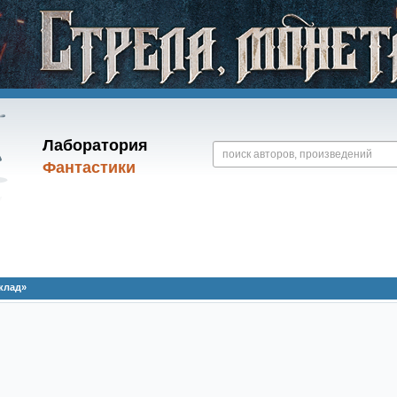
Лаборатория
Фантастики
клад»