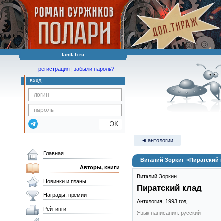
fantlab ru
регистрация
|
забыли пароль?
вход
OK
◄ антологии
Главная
Виталий Зоркин «Пиратский 
Авторы, книги
Виталий Зоркин
Новинки и планы
Пиратский клад
Награды, премии
Антология,
1993
год
Рейтинги
Язык написания: русский