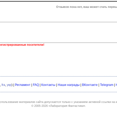
Отзывов пока нет, ваш может стать первы
регистрированные посетители!
,
fra
,
укр
) |
Регламент
|
FAQ
|
Контакты
|
Наши награды
|
ВКонтакте
|
Telegram
|
спользование материалов сайта допускается только с указанием активной ссылки на и
© 2005-2026
«Лаборатория Фантастики»
.