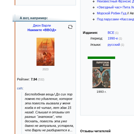
Неизвестный Фрэнсис 
«Звездный час» Пита Х
Морской Робин Гуд
//
Ав
А вот, например:
Под парусами «Кассан
Джон Варли
Нажмите «ВВОД»
Издания:
ВСЕ
(1)
/период:
1990-е
(1)
/языки:
русский
(1)
2023
Рейтинг:
7.94
(532)
ceh
:
1993 г.
Бесподобная вещь! До сих пор
помню то удивление, которое
эта повесть вызвала у меня
когда я её читал, лет эдак 15
назад. Слышал я отзывы от
разных "знатоков", что
дескать, повесть эта уже
давно не актуальна, устарела,
что Варли не разбирается в
...
Отзывы читателей