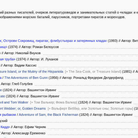
ий разных писателей, очерков литературоведов и занимательных статей о «кладах и 
ображениями морских баталий, парусников, портретами пиратов и мореходов.
х, Острове Сокровищ, пиратах, флибустьерах и затерянных кладах
(1993)
//
Автор: Ви
вищ»
(1974)
//
Автор: Роман Белоусов
)
//
Автор: Николай Внуков
ая труба»
(1974)
//
Автор: И. Луканов
)
//
Автор: Вадим Кассис
ure Island, or the Mutiny of the Hispaniola
[= The Sea-Cook, or Treasure Island]
(1881)
//
А
а
/
The Adventures of Ben Gunn
(1956)
//
Автор: Рональд Фредерик Делдерфилд
Автор: Глеб Голубев
te
(1824)
//
Автор: Вашингтон Ирвинг
rate
(1824)
//
Автор: Вашингтон Ирвинг
vil and Tom Walker
[= Том Валькер; Фома Валкер]
(1824)
//
Автор: Вашингтон Ирвинг
ert Webber; or, Golden Dreams
[= Вольферт Веббер, или Золотые сны; Золотые горы]
(1
м рыбаком
/
Adventure of Sam, the Black Fisherman
(1824)
//
Автор: Вашингтон Ирвинг
одский
 Кидд»
//
Автор: Ефим Черняк
/
Автор: Александр Еременко