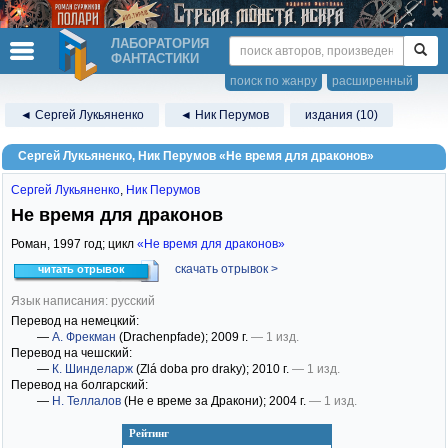
ЛАБОРАТОРИЯ
ФАНТАСТИКИ
поиск по жанру
расширенный
◄ Сергей Лукьяненко
◄ Ник Перумов
издания (10)
Сергей Лукьяненко, Ник Перумов «Не время для драконов»
Сергей Лукьяненко
,
Ник Перумов
Не время для драконов
Роман,
1997
год; цикл
«Не время для драконов»
скачать отрывок >
читать отрывок
Язык написания: русский
Перевод на немецкий:
—
А. Фрекман
(Drachenpfade)
; 2009 г.
— 1 изд.
Перевод на чешский:
—
К. Шинделарж
(Zlá doba pro draky)
; 2010 г.
— 1 изд.
Перевод на болгарский:
—
Н. Теллалов
(Не е време за Дракони)
; 2004 г.
— 1 изд.
Рейтинг