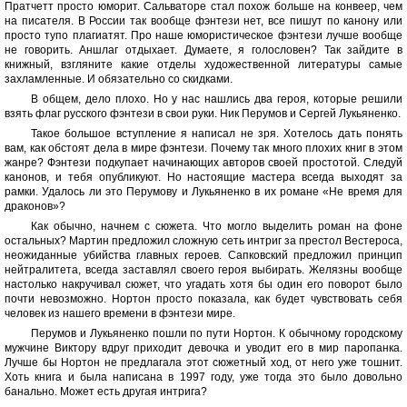
Пратчетт просто юморит. Сальваторе стал похож больше на конвеер, чем
на писателя. В России так вообще фэнтези нет, все пишут по канону или
просто тупо плагиатят. Про наше юмористическое фэнтези лучше вообще
не говорить. Аншлаг отдыхает. Думаете, я голословен? Так зайдите в
книжный, взгляните какие отделы художественной литературы самые
захламленные. И обязательно со скидками.
В общем, дело плохо. Но у нас нашлись два героя, которые решили
взять флаг русского фэнтези в свои руки. Ник Перумов и Сергей Лукьяненко.
Такое большое вступление я написал не зря. Хотелось дать понять
вам, как обстоят дела в мире фэнтези. Почему так много плохих книг в этом
жанре? Фэнтези подкупает начинающих авторов своей простотой. Следуй
канонов, и тебя опубликуют. Но настоящие мастера всегда выходят за
рамки. Удалось ли это Перумову и Лукьяненко в их романе «Не время для
драконов»?
Как обычно, начнем с сюжета. Что могло выделить роман на фоне
остальных? Мартин предложил сложную сеть интриг за престол Вестероса,
неожиданные убийства главных героев. Сапковский предложил принцип
нейтралитета, всегда заставлял своего героя выбирать. Желязны вообще
настолько накручивал сюжет, что угадать хотя бы один его поворот было
почти невозможно. Нортон просто показала, как будет чувствовать себя
человек из нашего времени в фэнтези мире.
Перумов и Лукьяненко пошли по пути Нортон. К обычному городскому
мужчине Виктору вдруг приходит девочка и уводит его в мир паропанка.
Лучше бы Нортон не предлагала этот сюжетный ход, от него уже тошнит.
Хоть книга и была написана в 1997 году, уже тогда это было довольно
банально. Может есть другая интрига?