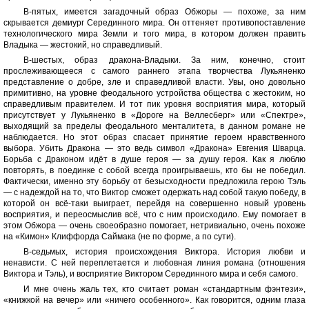
В-пятых, имеется загадочный образ Обжоры — похоже, за ним
скрывается демиург Серединного мира. Он оттеняет противопоставление
технологического мира Земли и того мира, в котором должен править
Владыка — жестокий, но справедливый.
В-шестых, образ дракона-Владыки. За ним, конечно, стоит
прослеживающееся с самого раннего этапа творчества Лукьяненко
представление о добре, зле и справедливой власти. Увы, оно довольно
примитивно, на уровне феодального устройства общества с жестоким, но
справедливым правителем. И тот пик уровня восприятия мира, который
присутствует у Лукьяненко в «Дороге на Веллесберг» или «Спектре»,
выходящий за пределы феодального менталитета, в данном романе не
наблюдается. Но этот образ спасает принятие героем нравственного
выбора. Убить Дракона — это ведь символ «Дракона» Евгения Шварца.
Борьба с Драконом идёт в душе героя — за душу героя. Как я люблю
повторять, в поединке с собой всегда проигрываешь, кто бы не победил.
Фактически, именно эту борьбу от безысходности предложила герою Тэль
— с надеждой на то, что Виктор сможет одержать над собой такую победу, в
которой он всё-таки выиграет, перейдя на совершенно новый уровень
восприятия, и переосмыслив всё, что с ним происходило. Ему помогает в
этом Обжора — очень своеобразно помогает, нетривиально, очень похоже
на «Кимон» Клиффорда Саймака (не по форме, а по сути).
В-седьмых, история происхождения Виктора. История любви и
ненависти. С ней переплетается и любовная линия романа (отношения
Виктора и Тэль), и восприятие Виктором Серединного мира и себя самого.
И мне очень жаль тех, кто считает роман «стандартным фэнтези»,
«книжкой на вечер» или «ничего особенного». Как говорится, одним глаза