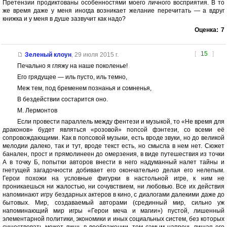
Претензии продиктованы особенностями моего личного восприятия. В то
же время даже у меня иногда возникает желание перечитать — а вдруг
книжка и у меня в душе зазвучит как надо?
Оценка:
7
[
15
]
Зеленый клоун
,
29 июля 2015 г.
Печально я гляжу на наше поколенье!
Его грядущее — иль пусто, иль темно,
Меж тем, под бременем познанья и сомненья,
В бездействии состарится оно.
М. Лермонтов
Если провести параллель между фентези и музыкой, то «Не время для
драконов» будет являться «розовой» попсой фэнтези, со всеми её
сопровождающими. Как в попсовой музыки, есть вроде звуки, но до великой
мелодии далеко, так и тут, вроде текст есть, но смысла в нем нет. Сюжет
банален, прост и прямолинеен до омерзения, в виде путешествия из точки
А в точку Б, попытки авторов внести в него надуманный налет тайны и
гнетущей загадочности добивает его окончательно делая его нелепым.
Герои похожи на условные фигурки в настольной игре, к ним не
проникаешься ни жалостью, ни сочувствием, ни любовью. Все их действия
напоминают игру бездарных актеров в кино, с диалогами далекими даже до
бытовых. Мир, создаваемый авторами (срединный мир, сильно уж
напоминающий мир игры «Герои меча и магии») пустой, лишенный
элементарной политики, экономики и иных социальных систем, без которых