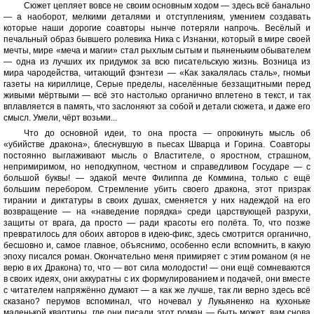
Сюжет цепляет вовсе не своим основным ходом — здесь всё банально
— а наоборот, мелкими деталями и отступлениям, умением создавать
которые наши дорогие соавторы нынче потеряли напрочь. Весёлый и
печальный образ бывшего ролевика Ника с Изнанки, который в мире своей
мечты, мире «меча и магии» стал рыхлым сытым и пьяненьким обывателем
— одна из лучших их придумок за всю писательскую жизнь. Возница из
мира чародейства, читающий фэнтези — «Как закалялась сталь», гномьи
газеты на кириллице, Серые пределы, населённые беззащитными перед
живыми мёртвыми — всё это настолько органично вплетено в текст, и так
вплавляется в память, что заслоняют за собой и детали сюжета, и даже его
смысл. Умели, чёрт возьми...
Что до основной идеи, то она проста — опрокинуть мысль об
«убийстве дракона», блеснувшую в пьесах Шварца и Горина. Соавторы
постоянно выглаживают мысль о Властителе, о яростном, страшном,
непримиримом, но неподкупном, честном и справедливом Государе — с
большой буквы! — эдакой мечте Филиппа де Коммина, только с ещё
большим перебором. Стремление убить своего дракона, этот призрак
тирании и диктатуры в своих душах, сменяется у них надеждой на его
возвращение — на «наведение порядка» среди царствующей разрухи,
защиты от врага, да просто — ради красоты его полёта. То, что позже
превратилось для обоих авторов в идею-фикс, здесь смотрится органично,
бесшовно и, самое главное, объяснимо, особенно если вспомнить, в какую
эпоху писался роман. Окончательно меня примиряет с этим романом (я не
верю в их Дракона) то, что — вот сила молодости! — они ещё сомневаются
в своих идеях, они аккуратны с их формулированием и подачей, они вместе
с читателем напряжённо думают — а как же лучше, так ли верно здесь всё
сказано? перумов вспоминал, что ночевал у Лукьяненко на кухоньке
маленькой квартиры, где они писали этот роман — быть может, вам снова