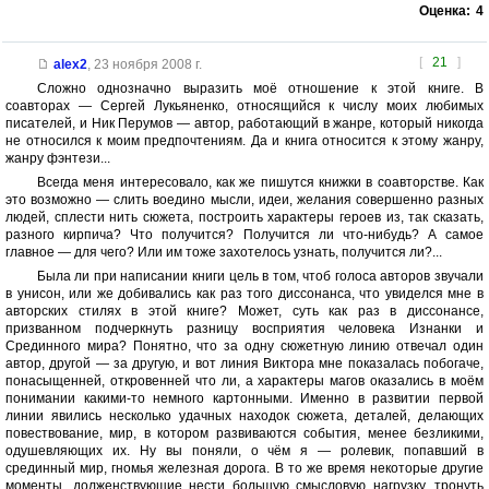
Оценка:
4
[
21
]
alex2
,
23 ноября 2008 г.
Сложно однозначно выразить моё отношение к этой книге. В
соавторах — Сергей Лукьяненко, относящийся к числу моих любимых
писателей, и Ник Перумов — автор, работающий в жанре, который никогда
не относился к моим предпочтениям. Да и книга относится к этому жанру,
жанру фэнтези...
Всегда меня интересовало, как же пишутся книжки в соавторстве. Как
это возможно — слить воедино мысли, идеи, желания совершенно разных
людей, сплести нить сюжета, построить характеры героев из, так сказать,
разного кирпича? Что получится? Получится ли что-нибудь? А самое
главное — для чего? Или им тоже захотелось узнать, получится ли?...
Была ли при написании книги цель в том, чтоб голоса авторов звучали
в унисон, или же добивались как раз того диссонанса, что увиделся мне в
авторских стилях в этой книге? Может, суть как раз в диссонансе,
призванном подчеркнуть разницу восприятия человека Изнанки и
Срединного мира? Понятно, что за одну сюжетную линию отвечал один
автор, другой — за другую, и вот линия Виктора мне показалась побогаче,
понасыщенней, откровенней что ли, а характеры магов оказались в моём
понимании какими-то немного картонными. Именно в развитии первой
линии явились несколько удачных находок сюжета, деталей, делающих
повествование, мир, в котором развиваются события, менее безликими,
одушевляющих их. Ну вы поняли, о чём я — ролевик, попавший в
срединный мир, гномья железная дорога. В то же время некоторые другие
моменты, долженствующие нести большую смысловую нагрузку, тронуть