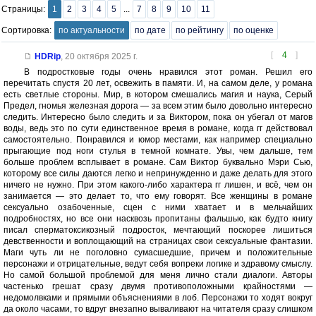
Страницы:
1
2
3
4
5
...
7
8
9
10
11
Сортировка:
по актуальности
по дате
по рейтингу
по оценке
[
4
]
HDRip
,
20 октября 2025 г.
В подростковые годы очень нравился этот роман. Решил его
перечитать спустя 20 лет, освежить в памяти. И, на самом деле, у романа
есть светлые стороны. Мир, в котором смешались магия и наука, Серый
Предел, гномья железная дорога — за всем этим было довольно интересно
следить. Интересно было следить и за Виктором, пока он убегал от магов
воды, ведь это по сути единственное время в романе, когда гг действовал
самостоятельно. Понравился и юмор местами, как например специально
прыгающие под ноги стулья в темной комнате. Увы, чем дальше, тем
больше проблем всплывает в романе. Сам Виктор буквально Мэри Сью,
которому все силы даются легко и непринужденно и даже делать для этого
ничего не нужно. При этом какого-либо характера гг лишен, и всё, чем он
занимается — это делает то, что ему говорят. Все женщины в романе
сексуально озабоченные, сцен с ними хватает и в мельчайших
подробностях, но все они насквозь пропитаны фальшью, как будто книгу
писал сперматоксикозный подросток, мечтающий поскорее лишиться
девственности и воплощающий на страницах свои сексуальные фантазии.
Маги чуть ли не поголовно сумасшедшие, причем и положительные
персонажи и отрицательные, ведут себя вопреки логике и здравому смыслу.
Но самой большой проблемой для меня лично стали диалоги. Авторы
частенько грешат сразу двумя противоположными крайностями —
недомолвками и прямыми объяснениями в лоб. Персонажи то ходят вокруг
да около часами, то вдруг внезапно вываливают на читателя сразу слишком