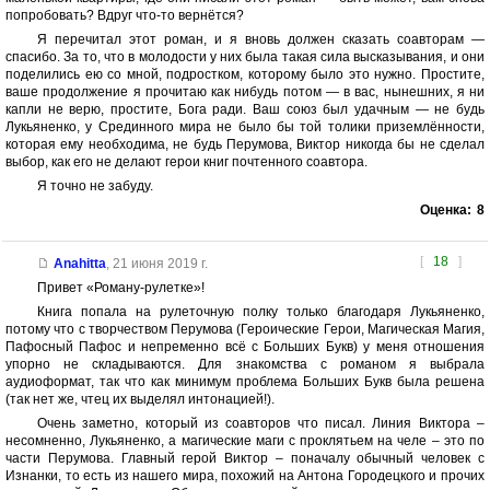
попробовать? Вдруг что-то вернётся?
Я перечитал этот роман, и я вновь должен сказать соавторам —
спасибо. За то, что в молодости у них была такая сила высказывания, и они
поделились ею со мной, подростком, которому было это нужно. Простите,
ваше продолжение я прочитаю как нибудь потом — в вас, нынешних, я ни
капли не верю, простите, Бога ради. Ваш союз был удачным — не будь
Лукьяненко, у Срединного мира не было бы той толики приземлённости,
которая ему необходима, не будь Перумова, Виктор никогда бы не сделал
выбор, как его не делают герои книг почтенного соавтора.
Я точно не забуду.
Оценка:
8
[
18
]
Anahitta
,
21 июня 2019 г.
Привет «Роману-рулетке»!
Книга попала на рулеточную полку только благодаря Лукьяненко,
потому что с творчеством Перумова (Героические Герои, Магическая Магия,
Пафосный Пафос и непременно всё с Больших Букв) у меня отношения
упорно не складываются. Для знакомства с романом я выбрала
аудиоформат, так что как минимум проблема Больших Букв была решена
(так нет же, чтец их выделял интонацией!).
Очень заметно, который из соавторов что писал. Линия Виктора –
несомненно, Лукьяненко, а магические маги с проклятьем на челе – это по
части Перумова. Главный герой Виктор – поначалу обычный человек с
Изнанки, то есть из нашего мира, похожий на Антона Городецкого и прочих