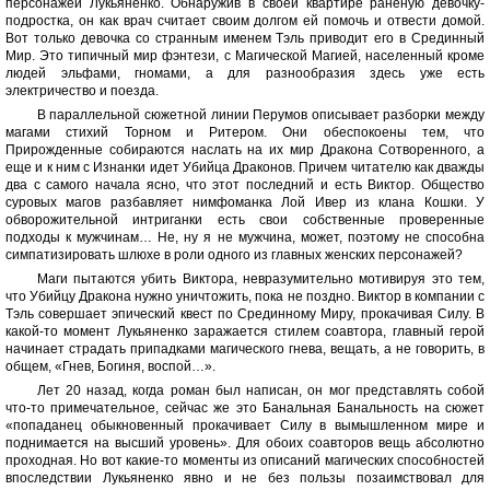
персонажей Лукьяненко. Обнаружив в своей квартире раненую девочку-
подростка, он как врач считает своим долгом ей помочь и отвести домой.
Вот только девочка со странным именем Тэль приводит его в Срединный
Мир. Это типичный мир фэнтези, с Магической Магией, населенный кроме
людей эльфами, гномами, а для разнообразия здесь уже есть
электричество и поезда.
В параллельной сюжетной линии Перумов описывает разборки между
магами стихий Торном и Ритером. Они обеспокоены тем, что
Прирожденные собираются наслать на их мир Дракона Сотворенного, а
еще и к ним с Изнанки идет Убийца Драконов. Причем читателю как дважды
два с самого начала ясно, что этот последний и есть Виктор. Общество
суровых магов разбавляет нимфоманка Лой Ивер из клана Кошки. У
обворожительной интриганки есть свои собственные проверенные
подходы к мужчинам… Не, ну я не мужчина, может, поэтому не способна
симпатизировать шлюхе в роли одного из главных женских персонажей?
Маги пытаются убить Виктора, невразумительно мотивируя это тем,
что Убийцу Дракона нужно уничтожить, пока не поздно. Виктор в компании с
Тэль совершает эпический квест по Срединному Миру, прокачивая Силу. В
какой-то момент Лукьяненко заражается стилем соавтора, главный герой
начинает страдать припадками магического гнева, вещать, а не говорить, в
общем, «Гнев, Богиня, воспой…».
Лет 20 назад, когда роман был написан, он мог представлять собой
что-то примечательное, сейчас же это Банальная Банальность на сюжет
«попаданец обыкновенный прокачивает Силу в вымышленном мире и
поднимается на высший уровень». Для обоих соавторов вещь абсолютно
проходная. Но вот какие-то моменты из описаний магических способностей
впоследствии Лукьяненко явно и не без пользы позаимствовал для