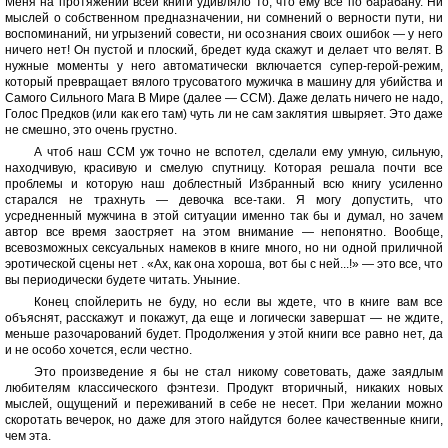
Меня на протяжении всей книги удивляло то, что ему все по барабану. Ни
мыслей о собственном предназначении, ни сомнений о верности пути, ни
воспоминаний, ни угрызений совести, ни осознания своих ошибок — у него
ничего нет! Он пустой и плоский, бредет куда скажут и делает что велят. В
нужные моменты у него автоматически включается супер-герой-режим,
который превращает вялого трусоватого мужичка в машину для убийства и
Самого Сильного Мага В Мире (далее — ССМ). Даже делать ничего не надо,
Голос Предков (или как его там) чуть ли не сам заклятия швыряет. Это даже
не смешно, это очень грустно.
А чтоб наш ССМ уж точно не вспотел, сделали ему умную, сильную,
находчивую, красивую и смелую спутницу. Которая решала почти все
проблемы и которую наш доблестный Избранный всю книгу усиленно
старался не трахнуть — девочка все-таки. Я могу допустить, что
усредненный мужчина в этой ситуации именно так бы и думал, но зачем
автор все время заостряет на этом внимание — непонятно. Вообще,
всевозможных сексуальных намеков в книге много, но ни одной приличной
эротической сцены нет . «Ах, как она хороша, вот бы с ней...!» — это все, что
вы периодически будете читать. Уныние.
Конец спойлерить не буду, но если вы ждете, что в книге вам все
объяснят, расскажут и покажут, да еще и логически завершат — не ждите,
меньше разочарований будет. Продолжения у этой книги все равно нет, да
и не особо хочется, если честно.
Это произведение я бы не стал никому советовать, даже заядлым
любителям классического фэнтези. Продукт вторичный, никаких новых
мыслей, ощущений и переживаний в себе не несет. При желании можно
скоротать вечерок, но даже для этого найдутся более качественные книги,
чем эта.