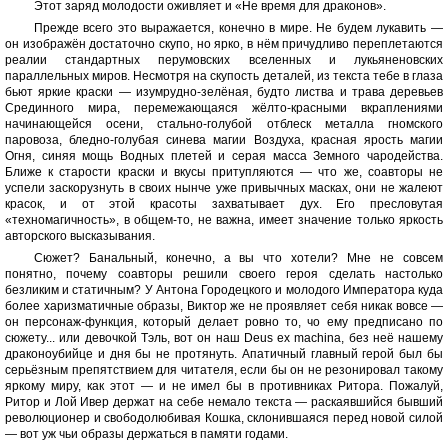
Этот заряд молодости оживляет и «Не время для драконов».
Прежде всего это выражается, конечно в мире. Не будем лукавить —
он изображён достаточно скупо, но ярко, в нём причудливо переплетаются
реалии стандартных перумовских вселенных и лукьяненовских
параллельных миров. Несмотря на скупость деталей, из текста тебе в глаза
бьют яркие краски — изумрудно-зелёная, будто листва и трава деревьев
Срединного мира, перемежающаяся жёлто-красными вкраплениями
начинающейся осени, стально-голубой отблеск металла гномского
паровоза, бледно-голубая синева магии Воздуха, красная ярость магии
Огня, синяя мощь Водных плетей и серая масса Земного чародейства.
Ближе к старости краски и вкусы притупляются — что же, соавторы не
успели заскорузнуть в своих нынче уже привычных масках, они не жалеют
красок, и от этой красоты захватывает дух. Его пресловутая
«техномагичность», в общем-то, не важна, имеет значение только яркость
авторского высказывания.
Сюжет? Банальный, конечно, а вы что хотели? Мне не совсем
понятно, почему соавторы решили своего героя сделать настолько
безликим и статичным? У Антона Городецкого и молодого Императора куда
более харизматичные образы, Виктор же не проявляет себя никак вовсе —
он персонаж-функция, который делает ровно то, чо ему предписано по
сюжету... или девочкой Тэль, вот он наш Deus ex machina, без неё нашему
драконоубийце и дня бы не протянуть. Апатичный главный герой был бы
серьёзным препятствием для читателя, если бы он не резонировал такому
яркому миру, как этот — и не имел бы в противниках Ритора. Пожалуй,
Ритор и Лой Ивер держат на себе немало текста — раскаявшийся бывший
революционер и свободолюбивая Кошка, склонившаяся перед новой силой
— вот уж чьи образы держаться в памяти годами.