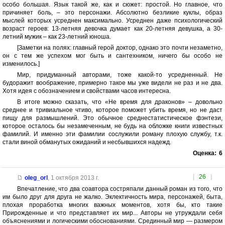
особо большая. Язык такой же, как и сюжет: простой. Но главное, что
причиняет боль, – это персонажи. Абсолютно безликие куклы, образ
мыслей которых усреднен максимально. Усреднен даже психологический
возраст героев: 13-летняя девочка думает как 20-летняя девушка, а 30-
летний мужик – как 23-летний юноша.
[Заметки на полях: главный герой доктор, однако это почти незаметно,
он с тем же успехом мог быть и сантехником, ничего бы особо не
изменилось.]
Мир, придуманный авторами, тоже какой-то усредненный. Не
будоражит воображение, примерно такое мы уже видели не раз и не два.
Хотя идея с обозначением и свойствами часов интересна.
В итоге можно сказать, что «Не время для драконов» – довольно
среднее и тривиальное чтиво, которое поможет убить время, но не даст
пищу для размышлений. Это обычное среднестатистическое фэнтези,
которое осталось бы незамеченным, не будь на обложке книги известных
фамилий. И именно эти фамилии сослужили роману плохую службу, т.к.
стали виной обманутых ожиданий и несбывшихся надежд.
Оценка:
6
[
26
]
oleg_orl
,
1 октября 2013 г.
Впечатление, что два соавтора состряпали данный роман из того, что
им было друг для друга не жалко. Эклектичность мира, персонажей, быта,
плохая проработка многих важных моментов, хотя бы, кто такие
Прирожденные и что представляет их мир... Авторы не утруждали себя
объяснениями и логическими обоснованиями. Срединный мир — размером