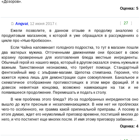
«Дозоров».
Оценка:
5
[
27
]
Angvat
,
12 июня 2017 г.
Ежели позволите, в данном отзыве я продолжу аналогию с
продуктовым магазином, к которой я уже обращался в рассуждениях о
цикле про «Нью-Кробюзон».
Если Чайна напоминает голодного подростка, то тут в магазин пошли
два матерых мужика. Отточенными движениями они бросают в свою
корзину проверенные для изготовления блюда местные ингредиенты.
Обычный герой из нашего мира, который в другом оказался очень нужным и
важным. Таинственная незнакомка, что требует помощи. Стандартный
фентезийный мир с эльфами-магами. Щепотка стимпанка. Героиня, что
кажется нужна лишь для демонстрации сцен совокупления. Банальное и
схематичное отображение противостоящих в этом мире фракций. И в
довесок невнятная концовка, возможно намекающее на так и не
появившееся продолжение. Перемешать и подать к столу.
В чем проблема этого блюда? Из-за подобранных ингредиентов оно
вышло до жути пресным и незапоминающимся. В нем нет ни проблесках
чего-то особенного, ни грамма какой оригинальной приправы. А посему в
итоге думаю, ждет его неумолимый приговор времени, постигший многих до
него, и что постигнет еще многих после. И имя этому приговору забвение…
Оценка:
4