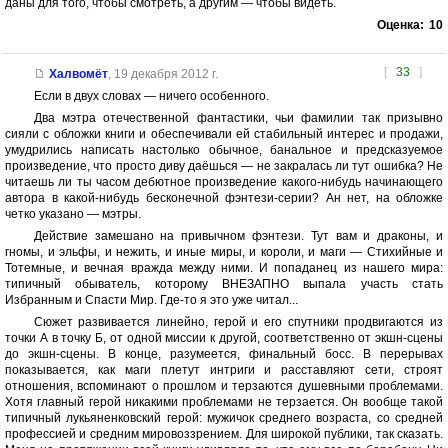
даны для того, чтобы смотреть, а другим — чтобы видеть.
Оценка:
10
[
33
]
Халвомёт
,
19 декабря 2012 г.
Если в двух словах — ничего особенного.
Два мэтра отечественной фантастики, чьи фамилии так призывно
сияли с обложки книги и обеспечивали ей стабильный интерес и продажи,
умудрились написать настолько обычное, банальное и предсказуемое
произведение, что просто диву даёшься — не закралась ли тут ошибка? Не
читаешь ли ты часом дебютное произведение какого-нибудь начинающего
автора в какой-нибудь бесконечной фэнтези-серии? Ан нет, на обложке
четко указано — мэтры.
Действие замешано на привычном фэнтези. Тут вам и драконы, и
гномы, и эльфы, и нежить, и иные миры, и короли, и маги — Стихийные и
Тотемные, и вечная вражда между ними. И попаданец из нашего мира:
типичный обыватель, которому ВНЕЗАПНО выпала участь стать
Избранным и Спасти Мир. Где-то я это уже читал...
Сюжет развивается линейно, герой и его спутники продвигаются из
точки А в точку Б, от одной миссии к другой, соответственно от экшн-сцены
до экшн-сцены. В конце, разумеется, финальный босс. В перерывах
показывается, как маги плетут интриги и расставляют сети, строят
отношения, вспоминают о прошлом и терзаются душевными проблемами.
Хотя главный герой никакими проблемами не терзается. Он вообще такой
типичный лукьяненковский герой: мужичок среднего возраста, со средней
профессией и средним мировоззрением. Для широкой публики, так сказать.