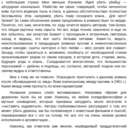
с небольшую страну явно меньше Изнанки. Идея убить убийцу —
абсурдная изначально. Убийство же своих товарищей, чтобы непонятно
кому пустить водяную пыль в глаза, в данных обстоятельствах полностью
бессмылена. Или, например, убить главу соседнего клана... Для чего?
Зачем? За такие объяснения (какие предложены в романе) бьют по морде.
Понятно, что нам, читателям, по ходу хочется верить авторам, тем более,
что общая картина пока скрыта. Но вот, когда чтение закончено и еще не
все забылось, как зачастую бывает с проходным и вторичным, смотришь
назад и видишь, что все шито белыми нитками. Какие-то, видать,
неиспользованные в предыдущих романах кусочки и немногочисленные
новые находки, сшиты халтурно и без любви — мол, people все схавает.
Засаду, чтобы сразиться и, возможно, погибнуть от необузданной стихии
организовывают рядом со своим городом, в котором дети, старики, жены,
будущее рода и клана... Складывается впечатление, что большинство
персонажей — дебилы и подлецы, но, согласно, авторской подаче они по-
своему мудры и ответственны.
Мне к тому же не повезло. Угораздило приступить к данному роману
после «Возвращения со звед» Лема (написанному, между прочим, в 1961 г.).
Какая между ними пропасть по всем параметрам!
Название романа слабо мотивировано. Например «Время для
драконов» было бы не хуже. Наконец, не люблю псевдофилософию и
мутные сновидения, которые призваны запудрить мозги читателю и
«заставить задуматься». Авторы глубокомысленно рассуждают о том, кто
может убить дракона, как бы полемизируя с известным фильмом и пьесой,
переворачивая все с ног на голову. Но все это на очень низком уровне
исполнения и аргументации...
Наконец, как отметили уже многие, неувядаемый тридцатилетний