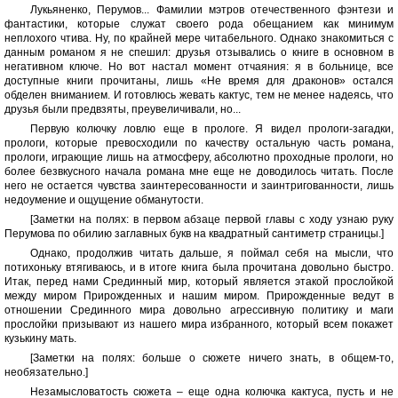
Лукьяненко, Перумов... Фамилии мэтров отечественного фэнтези и
фантастики, которые служат своего рода обещанием как минимум
неплохого чтива. Ну, по крайней мере читабельного. Однако знакомиться с
данным романом я не спешил: друзья отзывались о книге в основном в
негативном ключе. Но вот настал момент отчаяния: я в больнице, все
доступные книги прочитаны, лишь «Не время для драконов» остался
обделен вниманием. И готовлюсь жевать кактус, тем не менее надеясь, что
друзья были предвзяты, преувеличивали, но...
Первую колючку ловлю еще в прологе. Я видел прологи-загадки,
прологи, которые превосходили по качеству остальную часть романа,
прологи, играющие лишь на атмосферу, абсолютно проходные прологи, но
более безвкусного начала романа мне еще не доводилось читать. После
него не остается чувства заинтересованности и заинтригованности, лишь
недоумение и ощущение обманутости.
[Заметки на полях: в первом абзаце первой главы с ходу узнаю руку
Перумова по обилию заглавных букв на квадратный сантиметр страницы.]
Однако, продолжив читать дальше, я поймал себя на мысли, что
потихоньку втягиваюсь, и в итоге книга была прочитана довольно быстро.
Итак, перед нами Срединный мир, который является этакой прослойкой
между миром Прирожденных и нашим миром. Прирожденные ведут в
отношении Срединного мира довольно агрессивную политику и маги
прослойки призывают из нашего мира избранного, который всем покажет
кузькину мать.
[Заметки на полях: больше о сюжете ничего знать, в общем-то,
необязательно.]
Незамысловатость сюжета – еще одна колючка кактуса, пусть и не