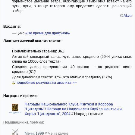
порывистое дыхание ветра, обжигающие языки огня встают на его
пути, пути, в конце которого ему предстоит сделать решающий
выбор.
©
Akva
Входит в:
— цикл
«Не время для драконов»
Лингвистический анализ текста:
Приблизительно страниц: 361
Активный словарный запас: чуть выше среднего (2944 уникальных
слова на 10000 слов текста)
Средняя длина предложения: 49 знаков — на редкость ниже
среднего (81)!
Доля диалогов в тексте: 37%, что близко к среднему (37%)
подробные результаты анализа >>
Награды и премии:
Награды Национального Клуба Фэнтези и Хоррора
"Цитадель" / Награди на Национален Клуб за Фентъзи и
лауреат
Хорър "Цитаделата", 2004
//
Награды критики
Номинации на премии:
Мечи, 1999
//
Меч в камне