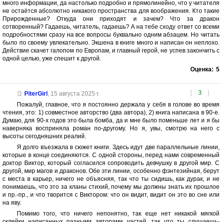
много информации, да настолько подробно и прямолинейно, что у читателя
не остаётся абсолютно никакого пространства для воображения. Кто такие
Прирожденные? Откуда они приходят и зачем? Что за дракон
сотворенный? Гадаешь, читатель, гадаешь? А на тебе сходу ответ со всеми
подробностями сразу на все вопросы буквально одним абзацем. Но читать
было по своему увлекательно. Экшена в книге много и написан он неплохо.
Действие скачет галопом по Европам, и главный герой, не успев закончить с
одной целью, уже спешит к другой.
Оценка:
5
[
3
]
PiterGirl
,
15 августа 2025 г.
Пожалуй, главное, что я постоянно держала у себя в голове во время
чтения, это: 1) совместное авторство (два автора), 2) книга написана в 90-е.
Думаю, для 90-х годов это была бомба, да и мне было поменьше лет и я бы
наверняка восприняла роман по-другому. Но я, увы, смотрю на него с
высоты сегодняшних реалий.
Я долго въезжала в сюжет книги. Здесь идут две параллельные линии,
которые в конце соединяются. С одной стороны, перед нами современный
доктор Виктор, который согласился сопроводить девчушку в другой мир. С
другой, мир магов и драконов. Обе эти линии, особенно фэнтезийная, берут
с места в карьер, ничего не объясняя, так что ты сидишь, как дурак, и не
понимаешь, что это за кланы стихий, почему мы должны знать их прошлое
и пр.-пр., и что творится с Виктором: что он видит, видит он это во сне или
на яву.
Помимо того, что ничего непонятно, так еще нет никакой мягкой
склейки написанных разными авторами частей, так что ты слушаешь-