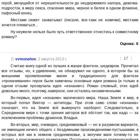
герой, мечущийся от нерешительности до неудержимого напора, девочка-
подросток, в меру секса, спасение мира, черное и белое в одном флаконе,
пафосный конец.
Местами сюжет захватыват (писали, все-таки не новички), местами
хочется плеваться...
Ну неужели нельзя было чуть ответственнее отнестись к совместному
роману?
Оценка:
6
[
17
]
vvmonahov
,
2 августа 2013 г.
Считаю книгу одной из лучших в жанре фэнтези, шедевром. Прочитал
все отзывы, но, к удивлению, не обнаружил ни одного, в котором бы за
внешними проявлениями магии и традиционного для фэнтези
«прокачивания» героя были замечены основные идеи романа (и только в
одном отзыве прозвучала идея «изнанки»). Роман сложный, этих идей
довольно много, поэтому, наверное, они остались незамеченными.
Во-первых, идея «изнанки» магического мира. Наша Земля и мир, в
который попал Виктор — антиподы. При этом само слово «изнанка»
означает, что на Земле всё вывернуто наоборот. Следовательно, в
Серединном мире с точки зрения авторов всё обстоит так, как надо — за
исключением проблемы драконов, Владык.
Во-вторых, мир, очевидно, средневековый — но в разумном варианте,
не имеющем ничего общего с бездумными произведениями-пустышками, в
которых всё как в земном средневековье, а могучие маги почему-то не
правят, а прислуживают правителям. Построена довольно правдоподобная