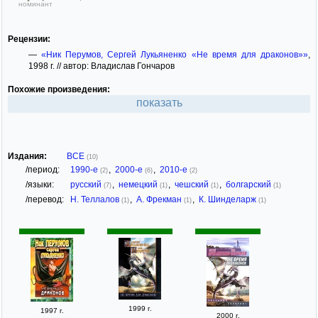
номинант
Рецензии:
—
«Ник Перумов, Сергей Лукьяненко «Не время для драконов»»
,
1998 г. // автор: Владислав Гончаров
Похожие произведения:
показать
Издания:
ВСЕ
(10)
/период:
1990-е
,
2000-е
,
2010-е
(2)
(6)
(2)
/языки:
русский
,
немецкий
,
чешский
,
болгарский
(7)
(1)
(1)
(1)
/перевод:
Н. Теллалов
,
А. Фрекман
,
К. Шинделарж
(1)
(1)
(1)
1999 г.
1997 г.
2000 г.