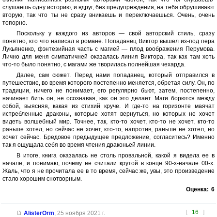
слушаешь одну историю, и вдруг, без предупреждения, на тебя обрушивают
вторую, так что ты не сразу вникаешь и переключаешься. Очень, очень
топорно.
Поскольку у каждого из авторов — свой авторский стиль, сразу
понятно, кто что написал в романе. Попаданец Виктор вышел из-под пера
Лукьяненко, фэнтезийная часть с магией — плод воображения Перумова.
Лично для меня симпатичней оказалась линия Виктора, так как там хоть
что-то было понятно, с магами же творилась полнейшая чехарда.
Далее, сам сюжет. Перед нами попаданец, который отправился в
путешествие, во время которого постепенно меняется, обретая силу. Он, по
традиции, ничего не понимает, его регулярно бьют, затем, постепенно,
начинает бить он, не осознавая, как он это делает. Маги борются между
собой, выясняя, какая из стихий круче. И где-то на горизонте маячат
истребленные драконы, которые хотят вернуться, но которых не хочет
видеть волшебный мир. Точнее, так, кто-то хочет, кто-то не хочет, кто-то
раньше хотел, но сейчас не хочет, кто-то, напротив, раньше не хотел, но
хочет сейчас. Бредовое предыдущее предложение, согласитесь? Именно
так я ощущала себя во время чтения драконьей линии.
В итоге, книга оказалась не столь провальной, какой я видела ее в
начале, и понимаю, почему ее считали крутой в конце 90-х-начале 00-х.
Жаль, что я не прочитала ее в то время, сейчас же, увы, это произведение
стало хорошим снотворным.
Оценка:
6
[
16
]
AlisterOrm
,
25 ноября 2021 г.