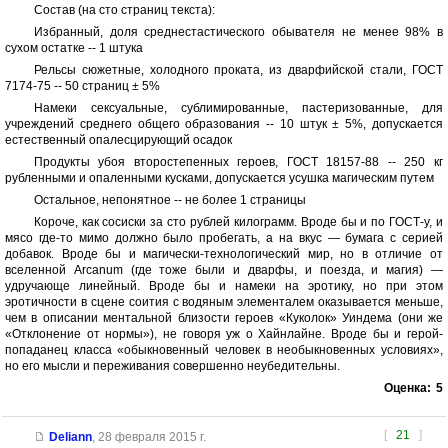
Состав (на сто страниц текста):
Избранный, доля среднестастического обывателя не менее 98% в
сухом остатке -- 1 штука
Рельсы сюжетные, холодного проката, из дварфийской стали, ГОСТ
7174-75 -- 50 страниц ± 5%
Намеки сексуальные, сублимированные, пастеризованные, для
учреждений среднего общего образования -- 10 штук ± 5%, допускается
естественный опалесцирующий осадок
Продукты убоя второстепенных героев, ГОСТ 18157-88 -- 250 кг
рубленными и опаленными кусками, допускается усушка магическим путем
Остальное, непонятное -- не более 1 страницы
Короче, как сосиски за сто рублей килограмм. Вроде бы и по ГОСТ-у, и
мясо где-то мимо должно было пробегать, а на вкус — бумага с серией
добавок. Вроде бы и магически-технологический мир, но в отличие от
вселенной Arcanum (где тоже были и дварфы, и поезда, и магия) —
удручающе линейный. Вроде бы и намеки на эротику, но при этом
эротичности в сцене соития с водяным элементалем оказывается меньше,
чем в описании ментальной близости героев «Куколок» Уиндема (они же
«Отклонение от нормы»), не говоря уж о Хайнлайне. Вроде бы и герой-
попаданец класса «обыкновенный человек в необыкновенных условиях»,
но его мысли и переживания совершенно неубедительны.
Оценка:
5
[
21
]
Deliann
,
28 февраля 2015 г.