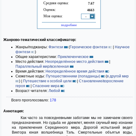
Средняя оценка:
7.67
Оценок:
4663
Моя оценка:
-
подробнее
Жанрово-тематический классификатор:
Жанры/поджанры:
Фэнтези
(
Героическое фэнтези
|
Научное
фэнтези
)
Общие характеристики:
Приключенческое
Место действия:
Неопределённое место действия
|
Параллельный мир/вселенная
Время действия:
Неопределённое время действия
Сюжетные ходы:
Путешественники (попаданцы)
(
в другой мир
)
|
Путешествие к особой цели
|
Становление/взросление
героя
|
Спасение мира
Возраст читателя:
Любой
Всего проголосовало:
178
Аннотация:
Как часто за повседневными заботами мы не замечаем своего
предназначения. Но судьба не дремлет, меняя скучный мир изнанки
на приключения Серединного мира. Дорогой испытаний ведет
Виктора юная волшебница Тэль. Смертельные объятья воды,