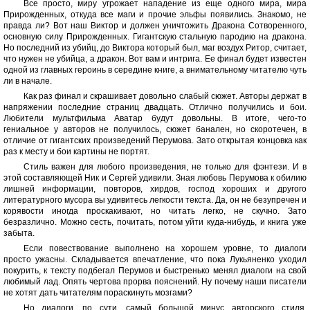
Все просто, миру угрожает нападение из еще одного мира, мира
Прирожденных, откуда все маги и прочие эльфы появились. Знакомо, не
правда ли? Вот наш Виктор и должен уничтожить Дракона Сотворенного,
основную силу Прирожденных. Гигантскую стальную пародию на дракона.
Но последний из убийц, до Виктора который был, маг воздух Ритор, считает,
что нужен не убийца, а дракон. Вот вам и интрига. Ее финал будет известен
одной из главных героинь в середине книге, а внимательному читателю чуть
ли в начале.
Как раз финал и скрашивает довольно слабый сюжет. Авторы держат в
напряжении последние страниц двадцать. Отлично получились и бои.
Любители мультфильма Аватар будут довольны. В итоге, чего-то
гениальное у авторов не получилось, сюжет банален, но скоротечен, в
отличие от гигантских произведений Перумова. Зато открытая концовка как
раз к месту и бои картины не портят.
Стиль важен для любого произведения, не только для фэнтези. И в
этой составляющей Ник и Сергей удивили. Зная любовь Перумова к обилию
лишней информации, повторов, хирдов, господ хороших и другого
литературного мусора вы удивитесь легкости текста. Да, он не безупречен и
корявости иногда проскакивают, но читать легко, не скучно. Зато
безразлично. Можно сесть, почитать, потом уйти куда-нибудь, и книга уже
забыта.
Если повествование выполнено на хорошем уровне, то диалоги
просто ужасны. Складывается впечатление, что пока Лукьяненко уходил
покурить, к тексту подбегал Перумов и быстренько менял диалоги на свой
любимый лад. Опять чертова прорва пояснений. Ну почему наши писатели
не хотят дать читателям пораскинуть мозгами?
Но диалоги, по сути, самый большой минус авторского стиля.