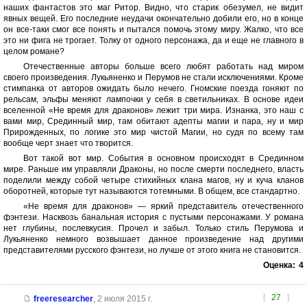
наших фантастов это маг Ритор. Видно, что старик обезумел, не видит
явных вещей. Его последние неудачи окончательно добили его, но в конце
он все-таки смог все понять и пытался помочь этому миру. Жалко, что все
это ни фига не трогает. Толку от одного персонажа, да и еще не главного в
целом романе?
Отечественные авторы больше всего любят работать над миром
своего произведения. Лукьяненко и Перумов не стали исключениями. Кроме
стимпанка от авторов ожидать было нечего. Гномские поезда гоняют по
рельсам, эльфы меняют лампочки у себя в светильниках. В основе идеи
вселенной «Не время для драконов» лежит три мира. Изнанка, это наш с
вами мир, Срединный мир, там обитают адепты магии и пара, ну и мир
Прирожденных, по логике это мир чистой Магии, но судя по всему там
вообще черт знает что творится.
Вот такой вот мир. События в основном происходят в Срединном
мире. Раньше им управляли Драконы, но после смерти последнего, власть
поделили между собой четыре стихийных клана магов, ну и куча кланов
оборотней, которые тут называются тотемными. В общем, все стандартно.
«Не время для драконов» — яркий представитель отечественного
фэнтези. Насквозь банальная история с пустыми персонажами. У романа
нет глубины, послевкусия. Прочел и забыл. Только стиль Перумова и
Лукьяненко немного возвышает данное произведение над другими
представителями русского фэнтези, но лучше от этого книга не становится.
Оценка:
4
[
27
]
freeresearcher
,
2 июля 2015 г.