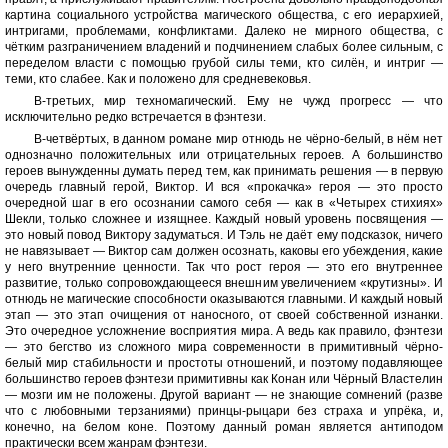
картина социального устройства магического общества, с его иерархией,
интригами, проблемами, конфликтами. Далеко не мирного общества, с
чётким разграничением владений и подчинением слабых более сильным, с
переделом власти с помощью грубой силы теми, кто силён, и интриг —
теми, кто слабее. Как и положено для средневековья.
В-третьих, мир техномагический. Ему не чужд прогресс — что
исключительно редко встречается в фэнтези.
В-четвёртых, в данном романе мир отнюдь не чёрно-белый, в нём нет
однозначно положительных или отрицательных героев. А большинство
героев вынужденны думать перед тем, как принимать решения — в первую
очередь главный герой, Виктор. И вся «прокачка» героя — это просто
очередной шаг в его осознании самого себя — как в «Четырех стихиях»
Шекли, только сложнее и изящнее. Каждый новый уровень посвящения —
это новый повод Виктору задуматься. И Тэль не даёт ему подсказок, ничего
не навязывает — Виктор сам должен осознать, каковы его убеждения, какие
у него внутренние ценности. Так что рост героя — это его внутреннее
развитие, только сопровождающееся внешним увеличением «крутизны». И
отнюдь не магические способности оказываются главными. И каждый новый
этап — это этап очищения от наносного, от своей собственной изнанки.
Это очередное усложнение восприятия мира. А ведь как правило, фэнтези
— это бегство из сложного мира современности в примитивный чёрно-
белый мир стабильности и простоты отношений, и поэтому подавляющее
большинство героев фэнтези примитивны как Конан или Чёрный Властелин
— мозги им не положены. Другой вариант — не знающие сомнений (разве
что с любовными терзаниями) принцы-рыцари без страха и упрёка, и,
конечно, на белом коне. Поэтому данный роман является антиподом
практически всем жанрам фэнтези.