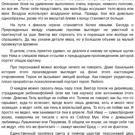
Описание боев на удивление выполнено очень хорошо, немного попсово,
но все же. Легко себе представить, как маги Воды иссушают тело врага или
маги Воздуха используют воздушное копье. Правда, бои все довольно
однообразны, разве что их масштаб ближе к концу становится больше.
На пути к финалу огрехи становятся более явными. Беседа о
Прирожденных между главными героями выглядит не уместной и
притянутой за уши. Виктор мог спросить это и пораньше или вообще не
спрашивать. Да, мы узнаем детали мира, но в большом объеме за малый
промежуток времени.
В целом, стиль приятно удивил, но диалоги и никому не нужные шутки
про Ника и слишком явные отсылки к предыдущим произведениям авторов
портят общую картину.
Про персонажей можно вообще ничего не говорить. Даже банальная
история этого произведения выглядит на фоне этого настоящим
откровением. Герои не вызывают эмоций вообще. Как говорят редакторы,
плохо проработан психологический портрет героя. Любого.
О каждом можно сказать лишь пару слов. Виктор похож на деревяшку,
страдающую ребенкофобией (или как там научно) или антонимом этого
слово. Девочка Тель вообще не пойми кто. Толком не говорит, как бы что-то
скрывает, куда-то исчезает, вроде всего лишь девочка, хоть и много чего
знающая, а ведет себя, как пень в апрельский день. То есть не пойми как. Я
просто не видел, чем занимаются пни в апреле. Лой Ивер — сумасбродная
кошка, наверняка ее писали с кота из Сейлор Мун. Или с домашней
любимицы Лукьяненко или Перумова. В общем, ни кошки, ни люди себя так
не ведут. «Но это же фэнтези!» — скажут многие! Бред — это не фэнтези.
Единственный проблеск света в темном царстве персонажей двух