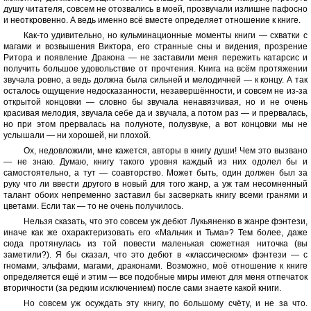
душу читателя, совсем не отозвались в моей, прозвучали излишне пафосно
и неоткровенно. А ведь именно всё вместе определяет отношение к книге.
Как-то удивительно, но кульминационные моменты книги — схватки с
магами и возвышения Виктора, его странные сны и видения, прозрение
Ритора и появление Дракона — не заставили меня пережить катарсис и
получить большое удовольствие от прочтения. Книга на всём протяжении
звучала ровно, а ведь должна была сильней и мелодичней — к концу. А так
осталось ощущение недосказанности, незавершённости, и совсем не из-за
открытой концовки — словно бы звучала ненавязчивая, но и не очень
красивая мелодия, звучала себе да и звучала, а потом раз — и прервалась,
но при этом прервалась на полуноте, полузвуке, а вот концовки мы не
услышали — ни хорошей, ни плохой.
Ох, недовложили, мне кажется, авторы в книгу души! Чем это вызвано
— не знаю. Думаю, книгу такого уровня каждый из них одолел бы и
самостоятельно, а тут — соавторство. Может быть, один должен был за
руку что ли ввести другого в новый для того жанр, а уж там несомненный
талант обоих непременно заставил бы засверкать книгу всеми гранями и
цветами. Если так — то не очень получилось.
Нельзя сказать, что это совсем уж дебют Лукьяненко в жанре фэнтези,
иначе как же охарактеризовать его «Мальчик и Тьма»? Тем более, даже
сюда протянулась из той повести маленькая сюжетная ниточка (вы
заметили?). Я бы сказал, что это дебют в «классическом» фэнтези — с
гномами, эльфами, магами, драконами. Возможно, моё отношение к книге
определяется ещё и этим — все подобные миры имеют для меня отпечаток
вторичности (за редким исключением) после сами знаете какой книги.
Но совсем уж осуждать эту книгу, по большому счёту, и не за что.