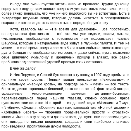
Иногда мне очень грустно читать книги из прошлого. Трудно до конца
вернуться к ощущениям юности, когда сам уже настолько изменился, и ещё
более тяжко понимать, что уже ничего подобного ты не встретишь. Есть в
литературе штучные вещи, которые должны читаться в определённом
возрасте, и которые должны появляться в определённую эпоху.
Хотя, казалось бы — «Не время для драконов»... Всё простенько,
попаданческая фантастика — всё это мы уже видели, знаем, читали,
чувствовали, воображение с готовностью нам подсовывает нужные
шаблоны, которые в натуральном виде живут в глубинах памяти. И тем не
менее — в своё время, когда я рос, это была книга-событие, захватывающая
дух и бьющая по воображению история, и даже сейчас, пусть позволяю
себе циничную ухмылочку и ироничный прищур в глазах, всё равно
пребываю под постоянной угрозой проезда своих остановок.
В чём же дело?
И Ник Перумов, и Сергей Лукьяненко в ту эпоху, в 1997 году пребывали
на пике своей формы. Первый выдал прекрасную «Техномагию», и
оригинальную «Чёрную кровь», на подходе были «Мечи» — всё тексты
богатые, дивно скроенные бешеной, пока не погасшей фантазией автора,
украшенные многочисленными мелкими деталями-бусинами,
переливающимися перед нашими глазами, словно особенно яркое
пуанталистское полотно. И второй — создавший тогда «Мальчика и Тьму»,
«Глубину», «Джамп», «Осенние визиты», ваяющий уже «Ночной дозор» и
«Холодные берега» — творения поразительной яркости и страстной
юности. Именно в ту эпоху эти два писателя, да, пусть они попсовики, пусть
они никогда не писали шедевров, создавали свои наиболее значимые
произведения, пропитанные духом молодости.