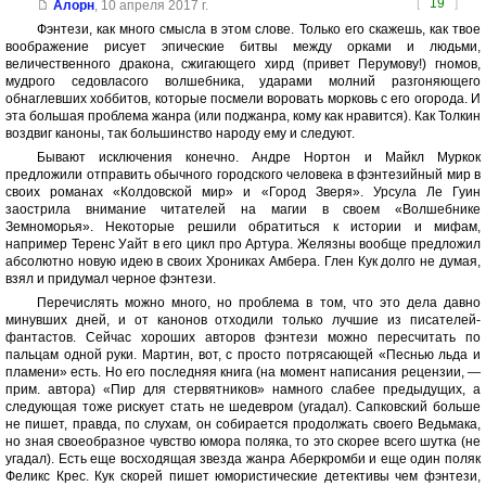
[
19
]
Алорн
,
10 апреля 2017 г.
Фэнтези, как много смысла в этом слове. Только его скажешь, как твое
воображение рисует эпические битвы между орками и людьми,
величественного дракона, сжигающего хирд (привет Перумову!) гномов,
мудрого седовласого волшебника, ударами молний разгоняющего
обнаглевших хоббитов, которые посмели воровать морковь с его огорода. И
эта большая проблема жанра (или поджанра, кому как нравится). Как Толкин
воздвиг каноны, так большинство народу ему и следуют.
Бывают исключения конечно. Андре Нортон и Майкл Муркок
предложили отправить обычного городского человека в фэнтезийный мир в
своих романах «Колдовской мир» и «Город Зверя». Урсула Ле Гуин
заострила внимание читателей на магии в своем «Волшебнике
Земноморья». Некоторые решили обратиться к истории и мифам,
например Теренс Уайт в его цикл про Артура. Желязны вообще предложил
абсолютно новую идею в своих Хрониках Амбера. Глен Кук долго не думая,
взял и придумал черное фэнтези.
Перечислять можно много, но проблема в том, что это дела давно
минувших дней, и от канонов отходили только лучшие из писателей-
фантастов. Сейчас хороших авторов фэнтези можно пересчитать по
пальцам одной руки. Мартин, вот, с просто потрясающей «Песнью льда и
пламени» есть. Но его последняя книга (на момент написания рецензии, —
прим. автора) «Пир для стервятников» намного слабее предыдущих, а
следующая тоже рискует стать не шедевром (угадал). Сапковский больше
не пишет, правда, по слухам, он собирается продолжать своего Ведьмака,
но зная своеобразное чувство юмора поляка, то это скорее всего шутка (не
угадал). Есть еще восходящая звезда жанра Аберкромби и еще один поляк
Феликс Крес. Кук скорей пишет юмористические детективы чем фэнтези,