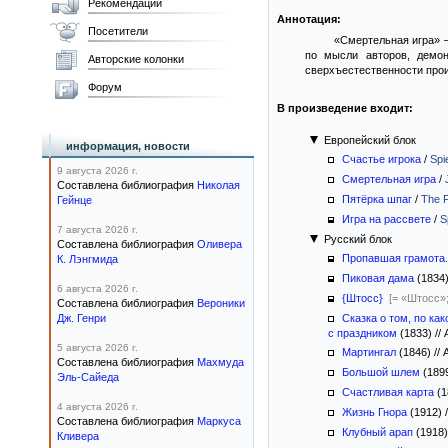
Рекомендации
Аннотация:
Посетители
«Смертельная игра» —
по мысли авторов, демон
Авторские колонки
сверхъестественности проис
Форум
В произведение входит:
Европейский блок
информация, новости
Счастье игрока
/
Spi
9 августа 2026 г.
Смертельная игра
/
Составлена библиография
Николая
Пятёрка шпаг
/
The F
Гейнце
Игра на рассвете
/
S
7 августа 2026 г.
Русский блок
Составлена библиография
Оливера
Пропавшая грамота. 
К. Лэнгмида
Пиковая дама
(1834
6 августа 2026 г.
{Штосс}
[= «Штосс»;
Составлена библиография
Вероники
Дж. Генри
Сказка о том, по к
с праздником
(1833)
//
А
5 августа 2026 г.
Мартингал
(1846)
//
А
Составлена библиография
Махмуда
Большой шлем
(189
Эль-Сайеда
Счастливая карта
(1
4 августа 2026 г.
Жизнь Гнора
(1912)
/
Составлена библиография
Маркуса
Клубный арап
(1918
Кливера