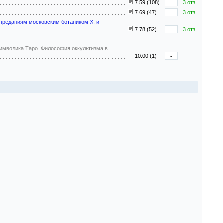
7.59 (108)
-
3 отз.
7.69 (47)
-
3 отз.
преданиям московским ботаником Х. и
7.78 (52)
-
3 отз.
имволика Таро. Философия оккультизма в
10.00 (1)
-