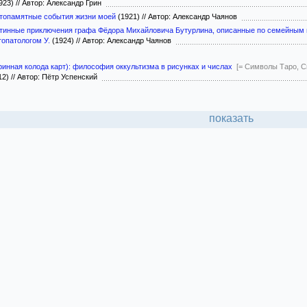
923)
//
Автор: Александр Грин
стопамятные события жизни моей
(1921)
//
Автор: Александр Чаянов
тинные приключения графа Фёдора Михайловича Бутурлина, описанные по семейным 
опатологом У.
(1924)
//
Автор: Александр Чаянов
инная колода карт): философия оккультизма в рисунках и числах
[= Символы Таро, С
12)
//
Автор: Пётр Успенский
показать