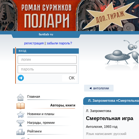
fantlab ru
регистрация
|
забыли пароль?
вход
OK
◄ антологии
Главная
Л. Запрометова «Смертельна
Авторы, книги
Л. Запрометова
Новинки и планы
Смертельная игра
Награды, премии
Антология,
1993
год
Рейтинги
Язык написания: русский