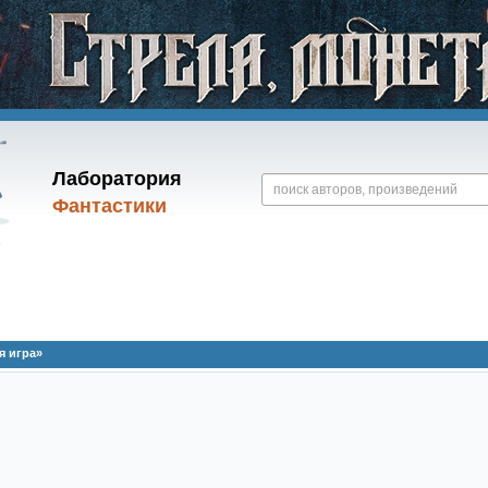
Лаборатория
Фантастики
я игра»