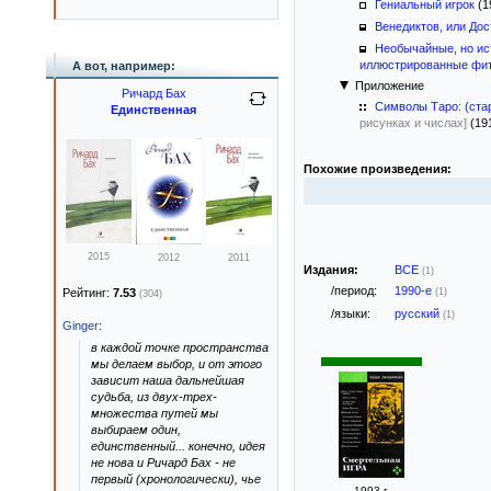
Гениальный игрок
(1
Венедиктов, или До
Необычайные, но ис
иллюстрированные фит
А вот, например:
Приложение
Ричард Бах
Символы Таро: (стар
Единственная
рисунках и числах]
(19
Похожие произведения:
2015
2012
2011
Издания:
ВСЕ
(1)
/период:
1990-е
(1)
Рейтинг:
7.53
(304)
/языки:
русский
(1)
Ginger
:
в каждой точке пространства
мы делаем выбор, и от этого
зависит наша дальнейшая
судьба, из двух-трех-
множества путей мы
выбираем один,
единственный... конечно, идея
не нова и Ричард Бах - не
первый (хронологически), чье
1993 г.