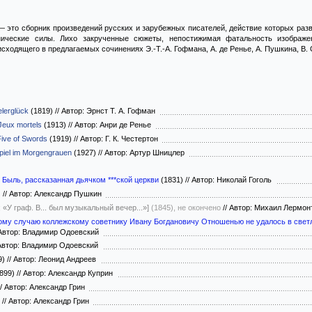
 это сборник произведений русских и зарубежных писателей, действие которых разв
ические силы. Лихо закрученные сюжеты, непостижимая фатальность изображе
ходящего в предлагаемых сочинениях Э.-Т.-А. Гофмана, А. де Ренье, А. Пушкина, В. О
elerglück
(1819)
//
Автор: Эрнст Т. А. Гофман
Jeux mortels
(1913)
//
Автор: Анри де Ренье
ive of Swords
(1919)
//
Автор: Г. К. Честертон
piel im Morgengrauen
(1927)
//
Автор: Артур Шницлер
Быль, рассказанная дьячком ***ской церкви
(1831)
//
Автор: Николай Гоголь
)
//
Автор: Александр Пушкин
 «У граф. В... был музыкальный вечер...»]
(1845), не окончено
//
Автор: Михаил Лермо
акому случаю коллежскому советнику Ивану Богдановичу Отношенью не удалось в свет
втор: Владимир Одоевский
втор: Владимир Одоевский
9)
//
Автор: Леонид Андреев
899)
//
Автор: Александр Куприн
/
Автор: Александр Грин
)
//
Автор: Александр Грин