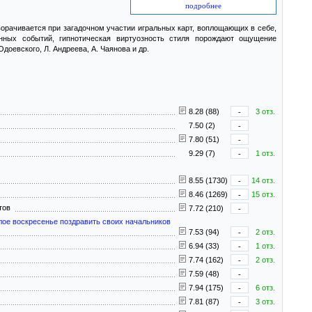
подробнее
орачивается при загадочном участии игральных карт, воплощающих в себе,
нных событий, гипнотическая виртуозность стиля порождают ощущение
доевского, Л. Андреева, А. Чаянова и др.
8.28 (88)
-
3 отз.
7.50 (2)
-
7.80 (51)
-
9.29 (7)
-
1 отз.
8.55 (1730)
-
14 отз.
8.46 (1269)
-
15 отз.
нтов
7.72 (210)
-
лое воскресенье поздравить своих начальников
7.53 (94)
-
2 отз.
6.94 (33)
-
1 отз.
7.74 (162)
-
2 отз.
7.59 (48)
-
7.94 (175)
-
6 отз.
7.81 (87)
-
3 отз.