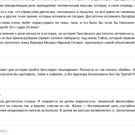
ции определяющая роль принадлежит человеческим массам, которые, в свою очередь,
та о том, что убрав-убив диктатора, смотавшись в прошлое, ты всё равно не сможеш
и другие точки зрения, которые возникли не сегодня. Достаточно вспомнить Брэдбери
стории очень любят порассуждать на темы, типа, а что было бы, если бы Наполеон
рьбе 20-х годов 20 века?
е мнение о роли личности в истории, но история Гансовского достаточно интересна и
а не был Шикльгрубером (привет коллеге-лаборанту под ником Tullma, который первым
чно прочитать книгу Вернера Мазера «Адольф Гитлер», признанную самой объективно
ожет для истории пройти бесследно «выпадение» Личности из так сказать обоймы. Ил
получила бы картофель, табак и сифилис, а без Адольфа Аллоизовича был бы Третий Р
г.
аза достаточно спорна. И опирается на догмы марксистско- ленинской философии 
 это не совсем так, а вернее, совсем не так. Жизнь — беспрерывная цепь случайнос
ения неоднократно висела на волоске. В целом же рассказ великолепен, и, прочитанны
025 г.