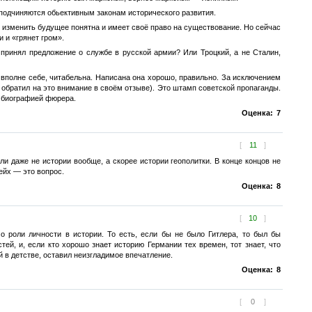
 подчиняются обьективным законам исторического развития.
ь изменить будущее понятна и имеет своё право на существование. Но сейчас
 и «грянет гром».
 принял предложение о службе в русской армии? Или Троцкий, а не Сталин,
, вполне себе, читабельна. Написана она хорошо, правильно. За исключением
 обратил на это внимание в своём отзыве). Это штамп советской пропаганды.
й биографией фюрера.
Оценка:
7
[
11
]
и даже не истории вообще, а скорее истории геополитки. В конце концов не
ейх — это вопрос.
Оценка:
8
[
10
]
о роли личности в истории. То есть, если бы не было Гитлера, то был бы
тей, и, если кто хорошо знает историю Германии тех времен, тот знает, что
й в детстве, оставил неизгладимое впечатление.
Оценка:
8
[
0
]