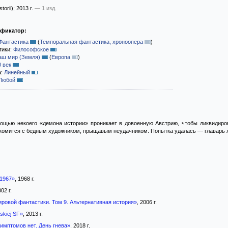
torii)
; 2013 г.
— 1 изд.
ификатор:
Фантастика
(
Темпоральная фантастика, хроноопера
)
тики:
Философское
аш мир (Земля)
(
Европа
)
0 век
а:
Линейный
Любой
мощью некоего «демона истории» проникает в довоенную Австрию, чтобы ликвидиро
комится с бедным художником, прыщавым неудачником. Попытка удалась — главарь ли
 1967»
, 1968 г.
002 г.
ировой фантастики. Том 9. Альтернативная история»
, 2006 г.
skiej SF»
, 2013 г.
имптомов нет. День гнева»
, 2018 г.