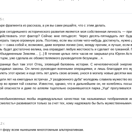
 г.
ыре фрагмента из рассказа, а уж вы сами решайте, что с этим делать.
кторов сегодняшнего исторического развития является моя собственная личность — п
 действовать этот фактор? Сейчас мне пятьдесят. Через десять-пятнадцать лет бу
играть такую огромную роль. Поэтому, если мы хотим чего-нибудь достигнуть, нужно 
о — сама собой и, возможно, даже вопреки логике (оно, между прочим, и лучше, если
ь будет достаточно велика, она оправдает любую жестокость и сделает ее гуманной. 
бъединенным Землям… [...] В течение целых пяти часов не закрывал рта Юрген Астер,
Отцом, уже сделала их обожествляемого руководителя безумцем…».
 странице был там этот Отец, зловещий баловень истории. С нечеловеческой энерги
издавал законы. Он лично руководил военными операциями, и лишь благодаря его 
леть этот кризис и еще пять лет длить свою агонию, унося в могилу новые десятки ми
адцати лет на ежегодных встречах „У раздвоенного дуба“ молодежь славила мужество в
ер во время той схватки. Известно, однако, что в дальнейшем он, не колеблясь пос
кой опасности и даже по аллеям тщательно охранявшегося парка „Уца“ прогуливалс
ры о необыкновенных якобы индивидуальных качествах так называемых «избранников
смелость» развиваются только за счет тех, кому надлежало бы быть мужественными»
2 г.
ст фору всем нынешним многотомным альтернативкам.