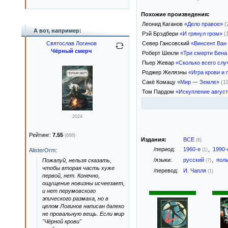
Похожие произведения:
Леонид Каганов
«Дело правое»
(
А вот, например:
Рэй Брэдбери
«И грянул гром»
(
Север Гансовский
«Винсент Ван 
Святослав Логинов
Чёрный смерч
Роберт Шекли
«Три смерти Бена
Пьер Жевар
«Сколько всего случ
Роджер Желязны
«Игра крови и
Сакё Комацу
«Мир — Земле»
(1
Том Пардом
«Искупление авгус
2024
Рейтинг:
7.55
(688)
Издания:
ВСЕ
(8)
/период:
1960-е
,
1990
(1)
AlisterOrm
:
/языки:
русский
,
пол
Пожалуй, нельзя сказать,
(7)
чтобы вторая часть хуже
/перевод:
И. Чапля
(1)
первой, нет. Конечно,
ощущение новизны исчеезает,
и нет перумовского
эпического размаха, но в
целом Логинов написан далеко
не провальную вещь. Если мир
"Чёрной крови"