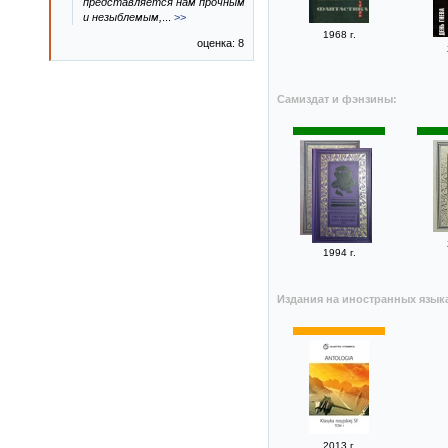
представляется нам прочным
и незыблемым,
...
>>
1968 г.
оценка: 8
Самиздат и фэнзины:
1994 г.
Издания на иностранных язык
2013 г.