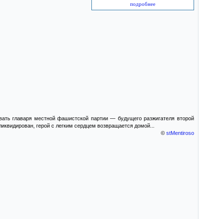
подробнее
вать главаря местной фашистской партии — будущего разжигателя второй
квидирован, герой с легким сердцем возвращается домой...
©
stMentiroso