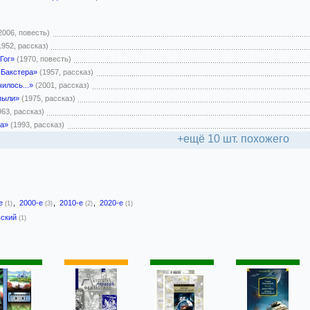
2006, повесть)
1952, рассказ)
Гог»
(1970, повесть)
 Бакстера»
(1957, рассказ)
илось...»
(2001, рассказ)
 пыли»
(1975, рассказ)
963, рассказ)
та»
(1993, рассказ)
+ещё 10 шт. похожего
-е
,
2000-е
,
2010-е
,
2020-е
(1)
(3)
(2)
(1)
ьский
(1)