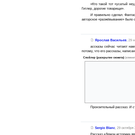
«Кто такой тот «усатый неу
Гитлер, дорогие товарищи».
И правильно сделал. Фантас
авторское «разжёвывание» было о
Ярослав Васильев
,
29 н
ассказы сейчас читают нам
потому, что его рассказы, напис
Спойлер (раскрытие сюжета)
(кликни
Герой рассказа, Чисон, читае
неполноценных народов, стра
на землю, сгоревшие города Е
И появляется некий дух,
Чисон соглашается, ист
вместо котлов. Иначе названы
найдут себе вождя. нельзя ост
Пронзительный рассказ. И 
Sergio Blanc
,
29 октября 
Рассказ «Демон истории» я