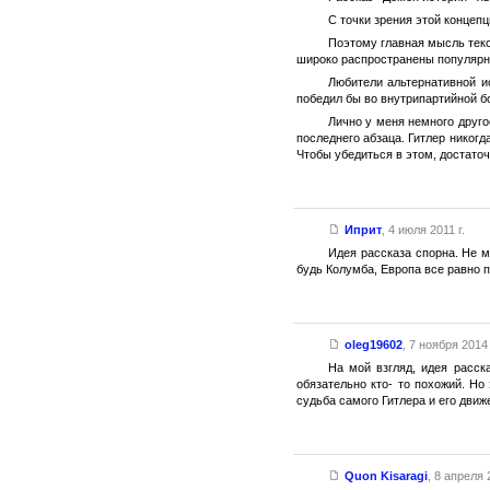
С точки зрения этой концеп
Поэтому главная мысль текс
широко распространены популярны 
Любители альтернативной и
победил бы во внутрипартийной бо
Лично у меня немного друго
последнего абзаца. Гитлер никогд
Чтобы убедиться в этом, достато
Иприт
,
4 июля 2011 г.
Идея рассказа спорна. Не м
будь Колумба, Европа все равно 
oleg19602
,
7 ноября 2014 
На мой взгляд, идея расск
обязательно кто- то похожий. Но
судьба самого Гитлера и его движ
Quon Kisaragi
,
8 апреля 2