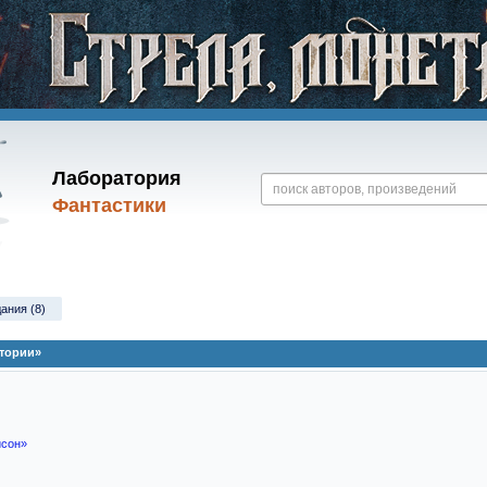
Лаборатория
Фантастики
ания (8)
стории»
исон»