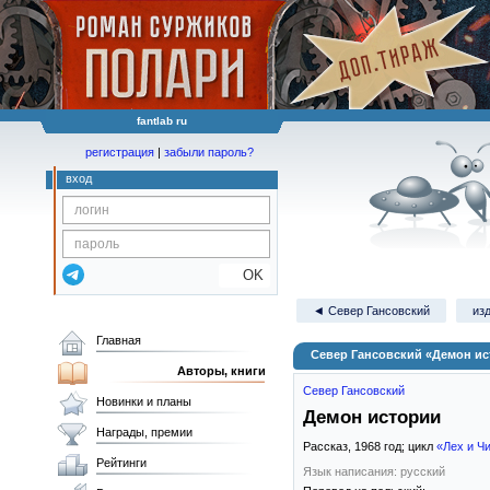
fantlab ru
регистрация
|
забыли пароль?
вход
OK
◄ Север Гансовский
изд
Главная
Север Гансовский «Демон и
Авторы, книги
Север Гансовский
Новинки и планы
Демон истории
Награды, премии
Рассказ,
1968
год; цикл
«Лех и Ч
Рейтинги
Язык написания: русский