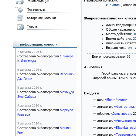
Перевод на польский:
Рекомендации
—
И. Чапля
(Demon his
Посетители
Авторские колонки
Жанрово-тематический класс
Жанры/поджанры:
Форум
Общие характерис
Место действия:
Н
Время действия:
2
Линейность сюжет
информация, новости
Возраст читателя:
7 августа 2026 г.
Составлена библиография
Оливера
Всего проголосовало:
65
К. Лэнгмида
Аннотация:
6 августа 2026 г.
Герой рассказа с по
Составлена библиография
Вероники
мировой войны. Там он зна
Дж. Генри
5 августа 2026 г.
Составлена библиография
Махмуда
Входит в:
Эль-Сайеда
— цикл
«Лех и Чисон»
4 августа 2026 г.
— антологию
«Фантастика,
Составлена библиография
Маркуса
— сборник
«День гнева»
, 2
Кливера
— антологию
«Антология м
3 августа 2026 г.
— антологию
«Klasyka rosyj
Составлена библиография
Моники
Ким
— антологию
«Тревожных с