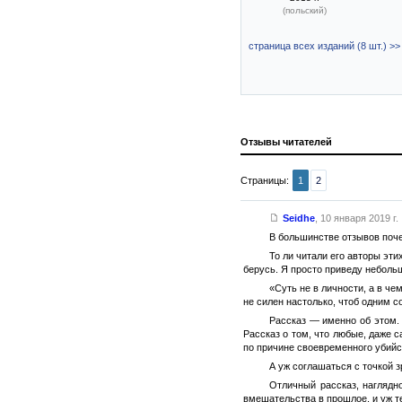
(польский)
страница всех изданий (8 шт.) >>
Отзывы читателей
Страницы:
1
2
Seidhe
,
10 января 2019 г.
В большинстве отзывов поче
То ли читали его авторы эти
берусь. Я просто приведу неболь
«Суть не в личности, а в ч
не силен настолько, чтоб одним 
Рассказ — именно об этом. 
Рассказ о том, что любые, даже 
по причине своевременного убийст
А уж соглашаться с точкой з
Отличный рассказ, наглядн
вмешательства в прошлое, и уж те