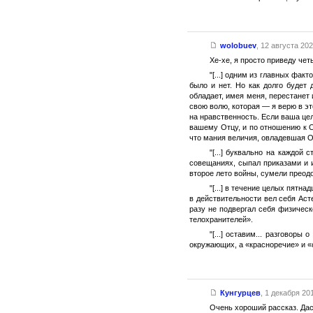
wolobuev
,
12 августа 2025
Хе-хе, я просто приведу чет
"[...] одним из главных фа
было и нет. Но как долго будет
обладает, имея меня, перестанет 
свою волю, которая — я верю в эт
на нравственность. Если ваша цел
вашему Отцу, и по отношению к О
что мания величия, овладевшая 
"[...] буквально на каждой
совещаниях, сыпал приказами и 
второе лето войны, сумели преодо
"[...] в течение целых пятн
в действительности вел себя Аст
разу не подвергал себя физичес
телохранителей».
"[...] оставим... разгово
окружающих, а «красноречие» и «
Кунгурцев
,
1 декабря 201
Очень хороший рассказ. Да