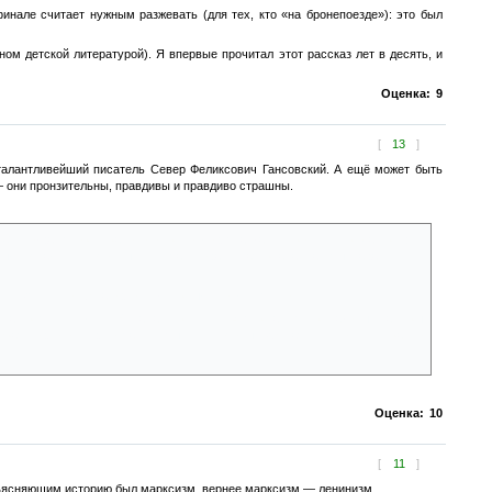
финале считает нужным разжевать (для тех, кто «на бронепоезде»): это был
ом детской литературой). Я впервые прочитал этот рассказ лет в десять, и
Оценка:
9
[
13
]
талантливейший писатель Север Феликсович Гансовский. А ещё может быть
 — они пронзительны, правдивы и правдиво страшны.
 Он создал теорию расового превосходства, залил кровью мир. Лагеря для
ых котлах — с поточными лентам подачи материала. Ракеты. падавшие
ц чуть не погиб на одном из первых своих митингов.
а Третий Рейх, не Вена, а Берлин, не Астер. а Гитлер. Газовые камеры
брать одного: ведь остались тысячи, готовые убивать — и они всё равно
Оценка:
10
[
11
]
бъясняющим историю был марксизм, вернее марксизм — ленинизм.