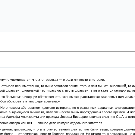
му-то упоминается, что этот рассказ — о роли личности в истории.
х отзывов невнимательно, то ли не захотели понять того, о чём пишет Гансовский, то
шой фрагмент финальной части рассказа, пусть фрагмент этот и кажется сегодня изл
ем-то большем: в инерции обстоятельств, экономике, расстановке классовых сил и сам
собой образовать атмосферу времени.»
Не о некоем абстрактном «демоне истории», не о различных вариантах альтернативн
самые выдающиеся личности, являлись всего лишь порождением своего времен. И что 
ва Адольфа Алоизовича или прихода Иосифа Виссарионовича к власти в США, а потому,
рения автора или нет — личное дело каждого отдельного читателя.
о демонстрирующий, что и в отечественной фантастике были вещи, которые должн
м более — от всяческих, прости Господи, попаданцев. Но отчего-то, к сожалению, не 