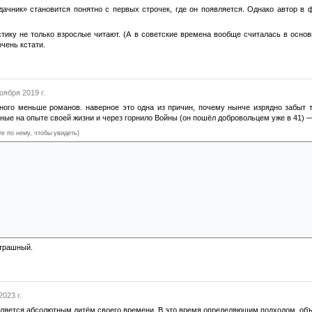
дачник» становится понятно с первых строчек, где он появляется. Однако автор в 
тику не только взрослые читают. (А в советские времена вообще считалась в основн
чень кстати.
оября 2019 г.
ного меньше романов. наверное это одна из причин, почему нынче изрядно забыт 
анные на опыте своей жизни и через горнило Войны (он пошёл добровольцем уже в 41)
те по нему, чтобы увидеть)
т книгу про историю преступлений руководителя Объединенных Земель некоего Астера.
шные фабрики смерти, где людей утилизировали живьём в специальных растворительн
вропы.
 который предлагает Чисону... вмешаться. В начале своей карьеры будущий Мудрый оте
ория изменена. Вернувшись, он перечитывает книгу. Теперь не Объединённые земли, 
 недочеловеки и лагеря. Чуть иначе обоснование... И миллионы убитых. Ибо мало у
ановить зло, не обрезав его корни.
страшный.
2023 г.
вляется абсолютным дитём своего времени. В это время определяющим подходом, о