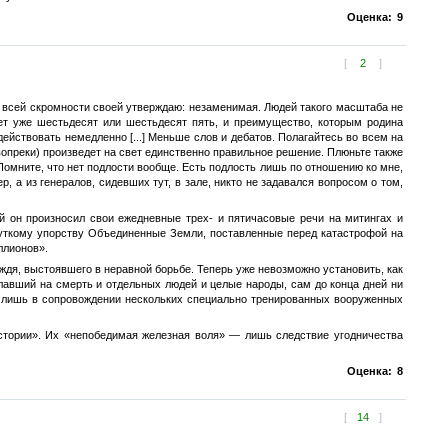
Оценка:
9
[
2
]
ри всей скромности своей утверждаю: незаменимая. Людей такого масштаба не
дет уже шестьдесят или шестьдесят пять, и преимущество, которым родина
действовать немедленно [...] Меньше слов и дебатов. Полагайтесь во всем на
 вопреки) произведет на свет единственно правильное решение. Плюньте также
Помните, что нет подлости вообще. Есть подлость лишь по отношению ко мне,
 а из генералов, сидевших тут, в зале, никто не задавался вопросом о том,
ей он произносил свои ежедневные трех- и пятичасовые речи на митингах и
жуткому упорству Объединенные Земли, поставленные перед катастрофой на
ллионов».
ождя, выстоявшего в неравной борьбе. Теперь уже невозможно установить, как
ылавший на смерть и отдельных людей и целые народы, сам до конца дней ни
я лишь в сопровождении нескольких специально тренированных вооруженных
 истории». Их «непобедимая железная воля» — лишь следствие угодничества
.
Оценка:
8
[
14
]