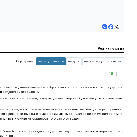
Рейтинг отзыва
Сортировка:
по актуальности
по дате
по рейтингу
по оценке
[
18
]
 ли в новых изданиях банально выброшена часть авторского текста — судить не
ишне идеологизированным:
ой системе капитализма, рождающей диктаторов. Ведь в конце-то концов никто
ой истории, и уж точно не о возможности менять настоящее через прошлое.
история, если бы она и знала сослагательное наклонение, изменялась бы не
 что в кузнице не оказалось того самого гвоздя...
ы были бы раз и навсегда отвадить молодых талантливых авторов от темы
случилось.