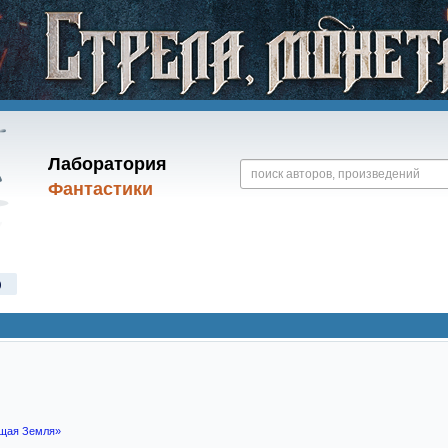
Лаборатория
Фантастики
)
щая Земля»