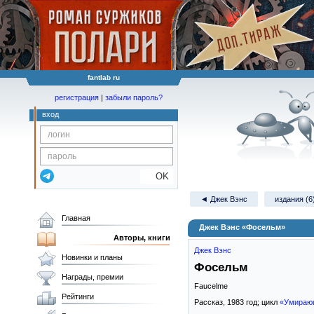
fantlab ru
регистрация
|
забыли пароль?
вход
OK
◄ Джек Вэнс
издания (6
Главная
Джек Вэнс «Фосельм»
Авторы, книги
Джек Вэнс
Новинки и планы
Фосельм
Награды, премии
Faucelme
Рейтинги
Рассказ,
1983
год; цикл
«Умираю