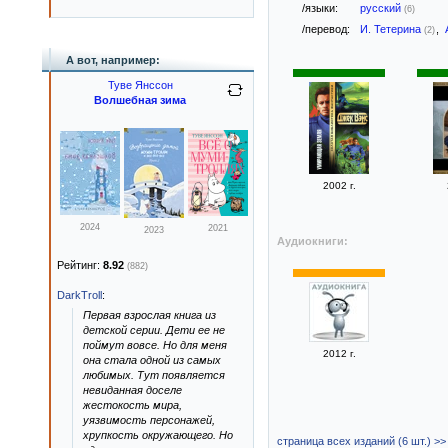
/языки:
русский
(6)
/перевод:
И. Тетерина
,
(2)
А вот, например:
Туве Янссон
Волшебная зима
2002 г.
2024
2021
2023
Аудиокниги:
Рейтинг:
8.92
(882)
DarkTroll
:
Первая взрослая книга из
детской серии. Дети ее не
поймут вовсе. Но для меня
2012 г.
она стала одной из самых
любимых. Тут появляется
невиданная доселе
жестокость мира,
уязвимость персонажей,
хрупкость окружающего. Но
страница всех изданий (6 шт.) >>