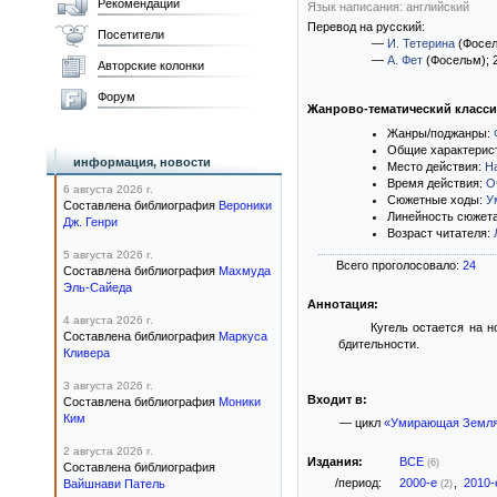
Рекомендации
Язык написания: английский
Перевод на русский:
Посетители
—
И. Тетерина
(Фосел
—
А. Фет
(Фосельм)
; 
Авторские колонки
Форум
Жанрово-тематический класс
Жанры/поджанры:
Общие характерис
информация, новости
Место действия:
Н
Время действия:
О
6 августа 2026 г.
Сюжетные ходы:
У
Составлена библиография
Вероники
Линейность сюжет
Дж. Генри
Возраст читателя:
5 августа 2026 г.
Всего проголосовало:
24
Составлена библиография
Махмуда
Эль-Сайеда
Аннотация:
4 августа 2026 г.
Кугель остается на 
Составлена библиография
Маркуса
бдительности.
Кливера
3 августа 2026 г.
Входит в:
Составлена библиография
Моники
Ким
— цикл
«Умирающая Земл
2 августа 2026 г.
Издания:
ВСЕ
(6)
Составлена библиография
/период:
2000-е
,
2010
Вайшнави Патель
(2)