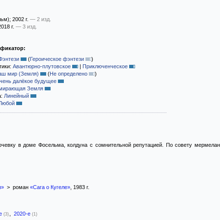
ьм)
; 2002 г.
— 2 изд.
2018 г.
— 3 изд.
ификатор:
Фэнтези
(
Героическое фэнтези
)
тики:
Авантюрно-плутовское
|
Приключенческое
аш мир (Земля)
(
Не определено
)
чень далёкое будущее
мирающая Земля
а:
Линейный
Любой
ночевку в доме Фосельма, колдуна с сомнительной репутацией. По совету мермелан
я»
> роман
«Сага о Кугеле»
, 1983 г.
-е
,
2020-е
(3)
(1)