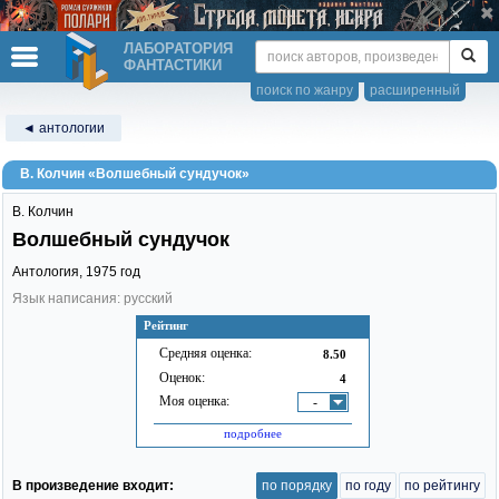
ЛАБОРАТОРИЯ
ФАНТАСТИКИ
поиск по жанру
расширенный
◄ антологии
В. Колчин «Волшебный сундучок»
В. Колчин
Волшебный сундучок
Антология,
1975
год
Язык написания: русский
Рейтинг
Средняя оценка:
8.50
Оценок:
4
Моя оценка:
-
подробнее
В произведение входит:
по порядку
по году
по рейтингу