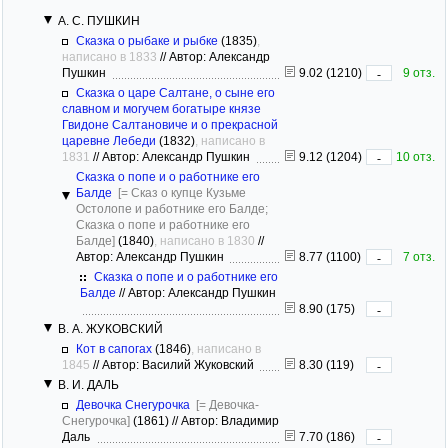
А. С. ПУШКИН
Сказка о рыбаке и рыбке
(1835)
,
написано в 1833
//
Автор: Александр
Пушкин
9.02 (1210)
9 отз.
-
Сказка о царе Салтане, о сыне его
славном и могучем богатыре князе
Гвидоне Салтановиче и о прекрасной
царевне Лебеди
(1832)
, написано в
1831
//
Автор: Александр Пушкин
9.12 (1204)
10 отз.
-
Сказка о попе и о работнике его
Балде
[= Сказ о купце Кузьме
Остолопе и работнике его Балде;
Сказка о попе и работнике его
Балде]
(1840)
, написано в 1830
//
Автор: Александр Пушкин
8.77 (1100)
7 отз.
-
Сказка о попе и о работнике его
Балде
//
Автор: Александр Пушкин
8.90 (175)
-
В. А. ЖУКОВСКИЙ
Кот в сапогах
(1846)
, написано в
1845
//
Автор: Василий Жуковский
8.30 (119)
-
В. И. ДАЛЬ
Девочка Снегурочка
[= Девочка-
Снегурочка]
(1861)
//
Автор: Владимир
Даль
7.70 (186)
-