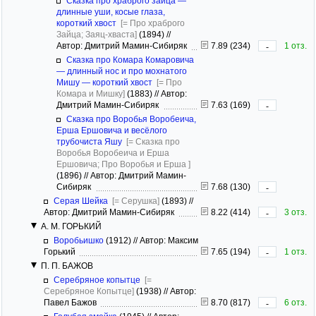
Сказка про храброго зайца —
длинные уши, косые глаза,
короткий хвост
[= Про храброго
Зайца; Заяц-хваста]
(1894)
//
Автор: Дмитрий Мамин-Сибиряк
7.89 (234)
1 отз.
-
Сказка про Комара Комаровича
— длинный нос и про мохнатого
Мишу — короткий хвост
[= Про
Комара и Мишку]
(1883)
//
Автор:
Дмитрий Мамин-Сибиряк
7.63 (169)
-
Сказка про Воробья Воробеича,
Ерша Ершовича и весёлого
трубочиста Яшу
[= Сказка про
Воробья Воробеича и Ерша
Ершовича; Про Воробья и Ерша ]
(1896)
//
Автор: Дмитрий Мамин-
Сибиряк
7.68 (130)
-
Серая Шейка
[= Серушка]
(1893)
//
Автор: Дмитрий Мамин-Сибиряк
8.22 (414)
3 отз.
-
А. М. ГОРЬКИЙ
Воробьишко
(1912)
//
Автор: Максим
Горький
7.65 (194)
1 отз.
-
П. П. БАЖОВ
Серебряное копытце
[=
Серебряное Копытце]
(1938)
//
Автор:
Павел Бажов
8.70 (817)
6 отз.
-