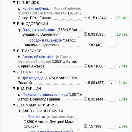
П. П. ЕРШОВ
Конёк-Горбунок
[= Конёк-Горбунок:
Русская сказка в трёх частях]
(1834)
//
Автор: Пётр Ершов
9.15 (1244)
21 отз.
-
В. Ф. ОДОЕВСКИЙ
Городок в табакерке
(1834)
//
Автор:
Владимир Одоевский
8.33 (599)
13 отз.
-
Городок в табакерке
//
Автор:
Владимир Одоевский
7.83 (40)
-
С. Т. АКСАКОВ
Аленький цветочек
[= Сказка
ключницы Пелагеи]
(1858)
//
Автор:
Сергей Аксаков
8.67 (600)
7 отз.
-
Л. Н. ТОЛСТОЙ
Три медведя
(1875)
//
Автор: Лев
Толстой
8.08 (367)
2 отз.
-
В. М. ГАРШИН
Лягушка-путешественница
(1887)
//
Автор: Всеволод Гаршин
8.32 (444)
1 отз.
-
Д. Н. МАМИН-СИБИРЯК
АЛЁНУШКИНЫ СКАЗКИ
Присказка
[= Баю-баю-баю...]
(1896)
//
Автор: Дмитрий Мамин-
Сибиряк
7.57 (99)
1 отз.
-