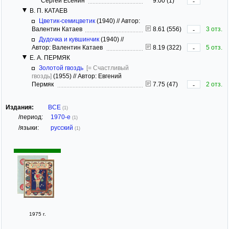
Сергей Есенин
9.00 (1)
-
В. П. КАТАЕВ
Цветик-семицветик
(1940)
//
Автор:
Валентин Катаев
8.61 (556)
3 отз.
-
Дудочка и кувшинчик
(1940)
//
Автор: Валентин Катаев
8.19 (322)
5 отз.
-
Е. А. ПЕРМЯК
Золотой гвоздь
[= Счастливый
гвоздь]
(1955)
//
Автор: Евгений
Пермяк
7.75 (47)
2 отз.
-
Издания:
ВСЕ
(1)
/период:
1970-е
(1)
/языки:
русский
(1)
1975 г.