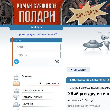
fantlab ru
регистрация
|
забыли пароль?
вход
OK
◄ антологии
Главная
Татьяна Панкова, Валентина
Авторы, книги
Татьяна Панкова
,
Валентина Яр
Новинки и планы
Убийца и другие ис
Награды, премии
Антология,
1992
год
Рейтинги
Язык написания: русский