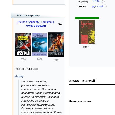
/период:
1990-е
(1)
/языки:
русский
(1)
А вот, например:
Дэниел Абрахам
,
Тай Френк
Чужие собаки
1992 г.
2026
2022
2022
Рейтинг:
7.83
(295)
shuruy
:
Отзывы читателей
Неплохая повесть,
раскрывающая жизнь
колонистов на Лаконии, в
основном цикле в эти врата
никого не пускают "бывшие"
марсиане во главе с
Написать отзыв:
мятежным полковником.
Сюжет - полная копия с
классического Стивена Кинга