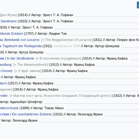
 Дон-Жуан]
(1814)
//
Автор: Эрнст Т. А. Гофман
 Sandmann
(1815)
//
Автор: Эрнст Т. А. Гофман
1816)
//
Автор: Эрнст Т. А. Гофман
 blonde Eckbert
(1797)
//
Автор: Людвиг Тик
as Bettelweib von Locarno
[= The Beggarwoman of Locarno]
(1811)
//
Автор: Генрих фон 
s Tagebuch der Redegonda
(1911)
, написано в 1909
//
Автор: Артур Шницлер
10)
//
Автор: Артур Шницлер
нии
/
In der Strafkolonie
[= В поселении осуждённых]
(1914)
//
Автор: Франц Кафка
andlung
[= The Metamorphosis]
(1912)
//
Автор: Франц Кафка
m Gesetz
[= У врат закона]
(1914)
//
Автор: Франц Кафка
)
//
Автор: Франц Кафка
darzt
(1917)
//
Автор: Франц Кафка
идение]
(1914)
//
Автор: Франц Кафка
stler
[= Мастер пост-арта; Искусство голодания; Голодающий артист]
(1922)
//
Автор: 
втор: Адальберт Штифтер
eiderschrank
(1899)
//
Автор: Томас Манн
ствие
/
Ein unerklärliches Erlebnis
(1915)
//
Автор: Леонгард Франк
/
Автор: Леонгард Франк