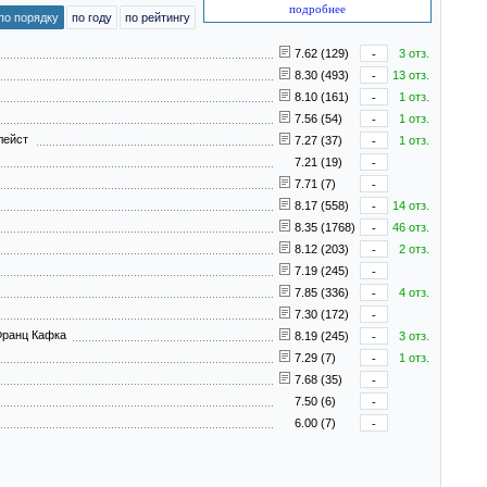
подробнее
по порядку
по году
по рейтингу
7.62 (129)
-
3 отз.
8.30 (493)
-
13 отз.
8.10 (161)
-
1 отз.
7.56 (54)
-
1 отз.
Клейст
7.27 (37)
-
1 отз.
7.21 (19)
-
7.71 (7)
-
8.17 (558)
-
14 отз.
8.35 (1768)
-
46 отз.
8.12 (203)
-
2 отз.
7.19 (245)
-
7.85 (336)
-
4 отз.
7.30 (172)
-
Франц Кафка
8.19 (245)
-
3 отз.
7.29 (7)
-
1 отз.
7.68 (35)
-
7.50 (6)
-
6.00 (7)
-