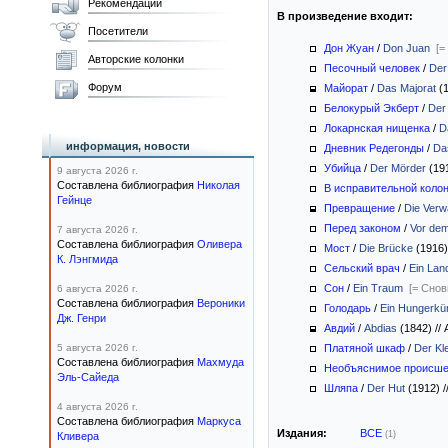
Рекомендации
В произведение входит:
Посетители
Дон Жуан
/
Don Juan
[=
Авторские колонки
Песочный человек
/
Der
Форум
Майорат
/
Das Majorat
(
Белокурый Экберт
/
Der
Локарнская нищенка
/
D
информация, новости
Дневник Редегонды
/
Da
Убийца
/
Der Mörder
(19
9 августа 2026 г.
Составлена библиография
Николая
В исправительной коло
Гейнце
Превращение
/
Die Verw
Перед законом
/
Vor de
7 августа 2026 г.
Составлена библиография
Оливера
Мост
/
Die Brücke
(1916
К. Лэнгмида
Сельский врач
/
Ein Lan
Сон
/
Ein Traum
[= Снов
6 августа 2026 г.
Составлена библиография
Вероники
Голодарь
/
Ein Hungerkün
Дж. Генри
Авдий
/
Abdias
(1842)
//
А
5 августа 2026 г.
Платяной шкаф
/
Der Kl
Составлена библиография
Махмуда
Необъяснимое происше
Эль-Сайеда
Шляпа
/
Der Hut
(1912)
/
4 августа 2026 г.
Составлена библиография
Маркуса
Издания:
ВСЕ
(1)
Кливера