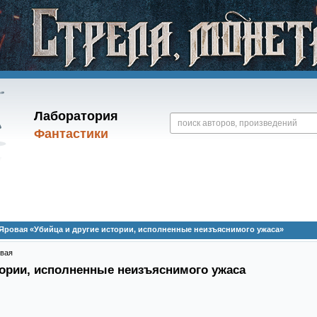
Лаборатория
Фантастики
 Яровая «Убийца и другие истории, исполненные неизъяснимого ужаса»
овая
тории, исполненные неизъяснимого ужаса