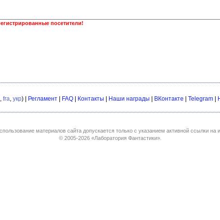
регистрированные посетители!
,
fra
,
укр
) |
Регламент
|
FAQ
|
Контакты
|
Наши награды
|
ВКонтакте
|
Telegram
|
спользование материалов сайта допускается только с указанием активной ссылки на и
© 2005-2026
«Лаборатория Фантастики»
.