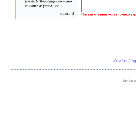
[spoiler]- "Кладбище домашних
животных"[/spoil
...
>>
оценка: 8
Писать отзывы могут только за
О сайте
(
eng
Любое и