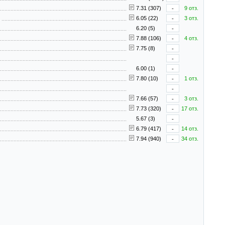
7.31 (307)
-
9 отз.
с
6.05 (22)
-
3 отз.
6.20 (5)
-
7.88 (106)
-
4 отз.
7.75 (8)
-
-
6.00 (1)
-
7.80 (10)
-
1 отз.
-
7.66 (57)
-
3 отз.
7.73 (320)
-
17 отз.
5.67 (3)
-
6.79 (417)
-
14 отз.
7.94 (940)
-
34 отз.