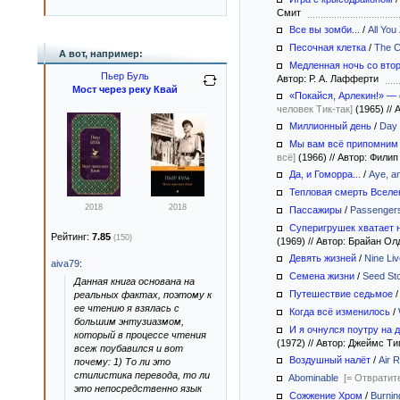
Смит
Все вы зомби...
/
All Yo
Песочная клетка
/
The C
А вот, например:
Медленная ночь со втор
Пьер Буль
Автор: Р. А. Лафферти
Мост через реку Квай
«Покайся, Арлекин!» — 
человек Тик-так]
(1965)
//
А
Миллионный день
/
Day 
Мы вам всё припомним
всё]
(1966)
//
Автор: Фили
Да, и Гоморра...
/
Aye, a
Тепловая смерть Вселе
2018
2018
Пассажиры
/
Passenger
Суперигрушек хватает н
Рейтинг:
7.85
(150)
(1969)
//
Автор: Брайан О
Девять жизней
/
Nine Li
aiva79
:
Семена жизни
/
Seed St
Данная книга основана на
Путешествие седьмое
реальных фактах, поэтому к
ее чтению я взялась с
Когда всё изменилось
/
большим энтузиазмом,
И я очнулся поутру на 
который в процессе чтения
(1972)
//
Автор: Джеймс Т
всеж поубавился и вот
Воздушный налёт
/
Air R
почему: 1) То ли это
стилистика перевода, то ли
Abominable
[= Отвратит
это непосредственно язык
Сожжение Хром
/
Burni