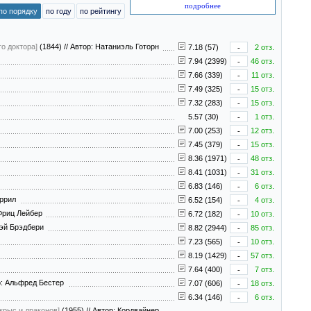
подробнее
по порядку
по году
по рейтингу
о доктора]
(1844)
//
Автор: Натаниэль Готорн
7.18 (57)
-
2 отз.
7.94 (2399)
-
46 отз.
7.66 (339)
-
11 отз.
7.49 (325)
-
15 отз.
7.32 (283)
-
15 отз.
5.57 (30)
-
1 отз.
7.00 (253)
-
12 отз.
7.45 (379)
-
15 отз.
8.36 (1971)
-
48 отз.
8.41 (1031)
-
31 отз.
6.83 (146)
-
6 отз.
еррил
6.52 (154)
-
4 отз.
Фриц Лейбер
6.72 (182)
-
10 отз.
Рэй Брэдбери
8.82 (2944)
-
85 отз.
7.23 (565)
-
10 отз.
8.19 (1429)
-
57 отз.
7.64 (400)
-
7 отз.
: Альфред Бестер
7.07 (606)
-
18 отз.
6.34 (146)
-
6 отз.
крыс и драконов]
(1955)
//
Автор: Кордвайнер