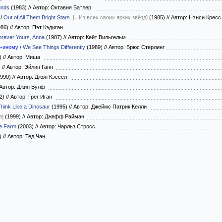
unds
(1983)
//
Автор: Октавия Батлер
/
Out of All Them Bright Stars
[= Из всех своих ярких звёзд]
(1985)
//
Автор: Нэнси Крес
986)
//
Автор: Пэт Кэдиган
orever Yours, Anna
(1987)
//
Автор: Кейт Вильгельм
о-иному
/
We See Things Differently
(1989)
//
Автор: Брюс Стерлинг
)
//
Автор: Миша
)
//
Автор: Эйлин Ганн
990)
//
Автор: Джон Кэссел
Автор: Джин Вулф
2)
//
Автор: Грег Иган
Think Like a Dinosaur
(1995)
//
Автор: Джеймс Патрик Келли
e]
(1999)
//
Автор: Джефф Райман
e Farm
(2003)
//
Автор: Чарльз Стросс
)
//
Автор: Тед Чан