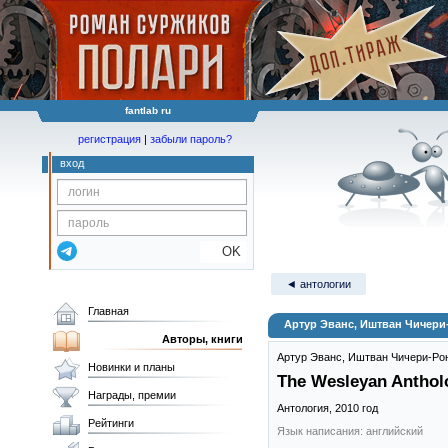
fantlab ru
регистрация
|
забыли пароль?
вход
OK
◄ антологии
Главная
Артур Эванс, Иштван Чичери-
Авторы, книги
Артур Эванс
,
Иштван Чичери-Ро
Новинки и планы
The Wesleyan Antholo
Награды, премии
Антология,
2010
год
Рейтинги
Язык написания: английский