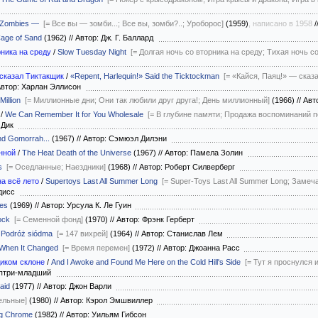
u Zombies —
[= Все вы — зомби...; Все вы, зомби?..; Уроборос]
(1959)
, написано в 1958
/
age of Sand
(1962)
//
Автор: Дж. Г. Баллард
ника на среду
/
Slow Tuesday Night
[= Долгая ночь со вторника на среду; Тихая ночь с
сказал Тиктакщик
/
«Repent, Harlequin!» Said the Ticktockman
[= «Кайся, Паяц!» — сказ
втор: Харлан Эллисон
Million
[= Миллионные дни; Они так любили друг друга!; День миллионный]
(1966)
//
Авт
/
We Can Remember It for You Wholesale
[= В глубине памяти; Продажа воспоминаний 
п Дик
nd Gomorrah...
(1967)
//
Автор: Сэмюэл Дилэни
нной
/
The Heat Death of the Universe
(1967)
//
Автор: Памела Золин
s
[= Оседланные; Наездники]
(1968)
//
Автор: Роберт Силверберг
а всё лето
/
Supertoys Last All Summer Long
[= Super-Toys Last All Summer Long; Заме
лдисс
ves
(1969)
//
Автор: Урсула К. Ле Гуин
ock
[= Семенной фонд]
(1970)
//
Автор: Фрэнк Герберт
/
Podróż siódma
[= 147 вихрей]
(1964)
//
Автор: Станислав Лем
When It Changed
[= Время перемен]
(1972)
//
Автор: Джоанна Расс
диком склоне
/
And I Awoke and Found Me Here on the Cold Hill's Side
[= Тут я проснулся 
иптри-младший
aid
(1977)
//
Автор: Джон Варли
ельные]
(1980)
//
Автор: Кэрол Эмшвиллер
ng Chrome
(1982)
//
Автор: Уильям Гибсон