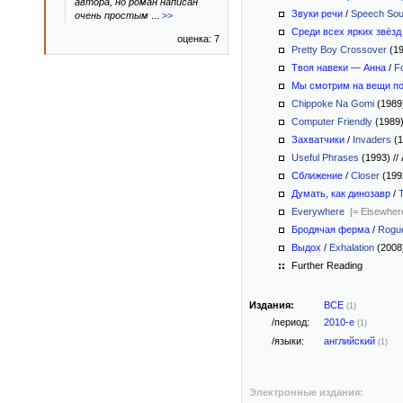
автора, но роман написан
Звуки речи
/
Speech So
очень простым
...
>>
Среди всех ярких звёзд
оценка: 7
Pretty Boy Crossover
(1
Твоя навеки — Анна
/
F
Мы смотрим на вещи п
Chippoke Na Gomi
(1989
Computer Friendly
(1989
Захватчики
/
Invaders
(1
Useful Phrases
(1993)
//
Сближение
/
Closer
(199
Думать, как динозавр
/
Everywhere
[= Elsewher
Бродячая ферма
/
Rogu
Выдох
/
Exhalation
(2008
Further Reading
Издания:
ВСЕ
(1)
/период:
2010-е
(1)
/языки:
английский
(1)
Электронные издания: