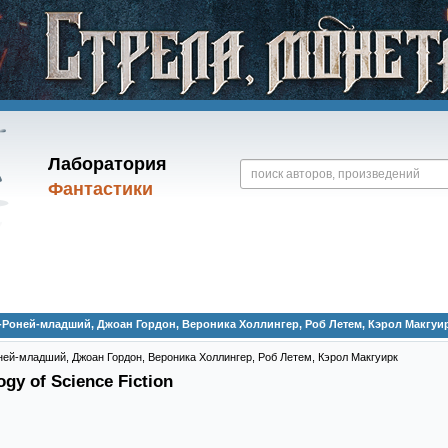
Лаборатория
Фантастики
Роней-младший, Джоан Гордон, Вероника Холлингер, Роб Летем, Кэрол Макгуирк 
ней-младший
,
Джоан Гордон
,
Вероника Холлингер
,
Роб Летем
,
Кэрол Макгуирк
gy of Science Fiction