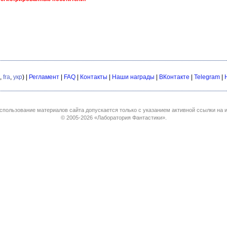
,
fra
,
укр
) |
Регламент
|
FAQ
|
Контакты
|
Наши награды
|
ВКонтакте
|
Telegram
|
спользование материалов сайта допускается только с указанием активной ссылки на и
© 2005-2026
«Лаборатория Фантастики»
.