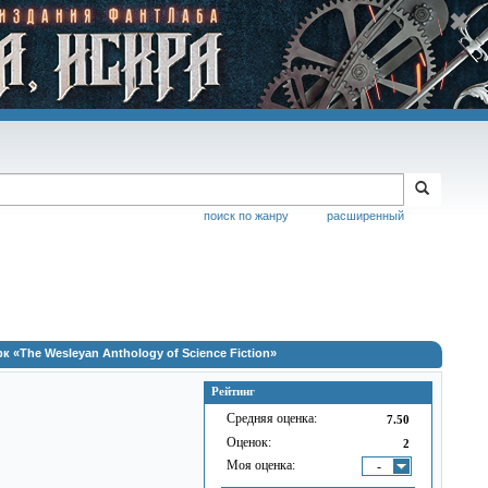
поиск по жанру
расширенный
«The Wesleyan Anthology of Science Fiction»
Рейтинг
Средняя оценка:
7.50
Оценок:
2
Моя оценка:
-