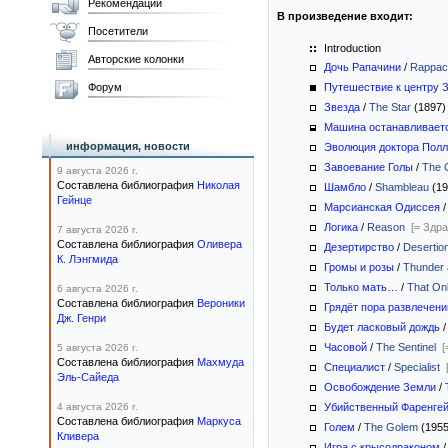
Рекомендации
В произведение входит:
Посетители
Introduction
Авторские колонки
Дочь Рапачини
/
Rappacc
Форум
Путешествие к центру 
Звезда
/
The Star
(1897
Машина останавливает
информация, новости
Эволюция доктора Пол
Завоевание Голы
/
The 
9 августа 2026 г.
Составлена библиография
Николая
Шамбло
/
Shambleau
(19
Гейнце
Марсианская Одиссея
Логика
/
Reason
[= Здр
7 августа 2026 г.
Составлена библиография
Оливера
Дезертирство
/
Desertio
К. Лэнгмида
Громы и розы
/
Thunder
Только мать…
/
That On
6 августа 2026 г.
Составлена библиография
Вероники
Грядёт пора развлечени
Дж. Генри
Будет ласковый дождь
Часовой
/
The Sentinel
[
5 августа 2026 г.
Составлена библиография
Махмуда
Специалист
/
Specialist
Эль-Сайеда
Освобождение Земли
/
4 августа 2026 г.
Убийственный Фаренге
Составлена библиография
Маркуса
Голем
/
The Golem
(195
Кливера
Игра с крысодраконом