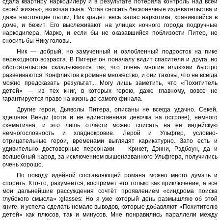
сдала квартиру наркодилеру и в результате потеряла контроль над всей
своей жизнью, включая сына. Устав сносить бесконечные издевательства и
даже настоящие пытки, Ник крадёт весь запас наркотика, хранившийся в
доме, и бежит. Его выслеживают на улицах ночного города подручные
наркодилера, Марко, и если бы не оказавшийся поблизости Питер, не
сносить бы Нику головы.
Ник — добрый, но замученный и озлобленный подросток на пике
переходного возраста. В Питере он поначалу видит спасителя и друга, но
обстоятельства складываются так, что очень многие иллюзии быстро
развеиваются. Конфликтов в романе множество, и они таковы, что не всегда
можно предсказать результат... Могу лишь заметить, что «Похититель
детей» — из тех книг, в которых герою, даже главному, вовсе не
гарантируется право на жизнь до самого финала.
Другие герои, Дьяволы Питера, описаны не всегда удачно. Секей,
здешняя Венди (хотя и не единственная девочка на острове), немного
схематична, и это лишь отчасти можно списать на её индейскую
немногословность и хладнокровие. Лерой и Ульфгер, условно-
отрицательные герои, временами выглядят карикатурно. Зато есть и
удивительно достоверные персонажи — Крикет, Дэнни, Рэдбоун, да и
волшебный народ, за исключением вышеназванного Ульфгера, получились
очень хорошо.
По поводу идейной составляющей романа можно много думать и
спорить. Кто-то, разумеется, воспримет его только как приключение, а все
мои дальнейшие рассуждения сочтёт проявлением «синдрома поиска
глубокого смысла» :glasses: Но я уже который день размышляю об этой
книге, и успела сделать немало выводов, которые добавляют «Похитителю
детей» как плюсов, так и минусов. Мне понравились параллели между