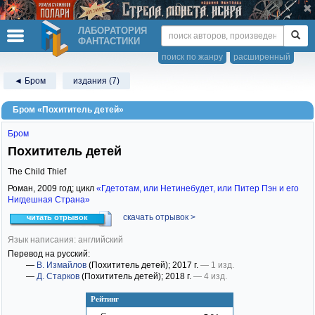
ЛАБОРАТОРИЯ
ФАНТАСТИКИ
поиск по жанру
расширенный
◄ Бром
издания (7)
Бром «Похититель детей»
Бром
Похититель детей
The Child Thief
Роман,
2009
год; цикл
«Гдетотам, или Нетинебудет, или Питер Пэн и его
Нигдешная Страна»
скачать отрывок >
читать отрывок
Язык написания: английский
Перевод на русский:
—
В. Измайлов
(Похититель детей)
; 2017 г.
— 1 изд.
—
Д. Старков
(Похититель детей)
; 2018 г.
— 4 изд.
Рейтинг