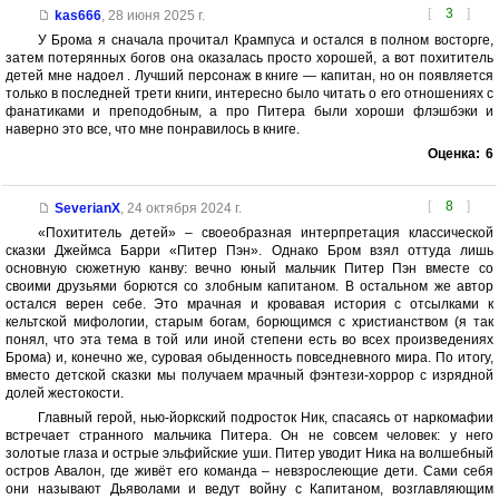
[
3
]
kas666
,
28 июня 2025 г.
У Брома я сначала прочитал Крампуса и остался в полном восторге,
затем потерянных богов она оказалась просто хорошей, а вот похититель
детей мне надоел . Лучший персонаж в книге — капитан, но он появляется
только в последней трети книги, интересно было читать о его отношениях с
фанатиками и преподобным, а про Питера были хороши флэшбэки и
наверно это все, что мне понравилось в книге.
Оценка:
6
[
8
]
SeverianX
,
24 октября 2024 г.
«Похититель детей» – своеобразная интерпретация классической
сказки Джеймса Барри «Питер Пэн». Однако Бром взял оттуда лишь
основную сюжетную канву: вечно юный мальчик Питер Пэн вместе со
своими друзьями борются со злобным капитаном. В остальном же автор
остался верен себе. Это мрачная и кровавая история с отсылками к
кельтской мифологии, старым богам, борющимся с христианством (я так
понял, что эта тема в той или иной степени есть во всех произведениях
Брома) и, конечно же, суровая обыденность повседневного мира. По итогу,
вместо детской сказки мы получаем мрачный фэнтези-хоррор с изрядной
долей жестокости.
Главный герой, нью-йоркский подросток Ник, спасаясь от наркомафии
встречает странного мальчика Питера. Он не совсем человек: у него
золотые глаза и острые эльфийские уши. Питер уводит Ника на волшебный
остров Авалон, где живёт его команда – невзрослеющие дети. Сами себя
они называют Дьяволами и ведут войну с Капитаном, возглавляющим