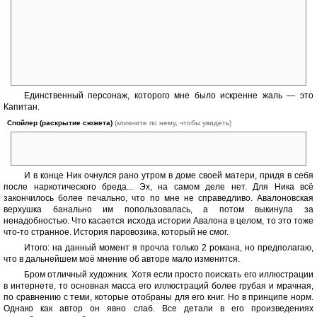
завернул, и пингвины, которых ты на британский флаг порвал, и
полярники, которых ты на лыжи натянул.
— Это потому что у меня ледяное сердце!
— Нет, это потому что у тебя отмороженные мозги. Ты
отморозок, Кай!
«Уральские пельмени»
Единственный персонаж, которого мне было искренне жаль — это
Капитан.
Спойлер (раскрытие сюжета)
(кликните по нему, чтобы увидеть)
Он смог вернуться в реальный мир, но к тому времени всё, что он
когда-то любил, было для него потеряно безвозвратно.
И в конце Ник очнулся рано утром в доме своей матери, придя в себя
после наркотического бреда... Эх, на самом деле нет. Для Ника всё
закончилось более печально, что по мне не справедливо. Авалоновская
верхушка банально им попользовалась, а потом выкинула за
ненадобностью. Что касается исхода истории Авалона в целом, то это тоже
что-то странное. История паровозика, который не смог.
Итого: на данный момент я прочла только 2 романа, но предполагаю,
что в дальнейшем моё мнение об авторе мало изменится.
Бром отличный художник. Хотя если просто поискать его иллюстрации
в интернете, то основная масса его иллюстраций более грубая и мрачная,
по сравнению с теми, которые отобраны для его книг. Но в принципе норм.
Однако как автор он явно слаб. Все детали в его произведениях