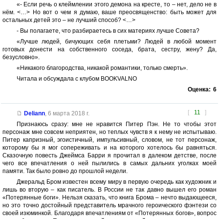
«- Если речь о клеймлении этого демона на кресте, то – нет, дело не в
нём. <…> Но вот о чем я думаю, ваше преосвященство: быть может для
остальных детей это – не лучший способ? <…>
- Вы полагаете, что разбираетесь в сих материях лучше Совета?
«Лучше людей, бичующих себя плетьми? Людей в любой момент
готовых донести на собственного соседа, брата, сестру, жену? Да,
безусловно».
«Никакого благородства, никакой романтики, только смерть».
Читала и обсуждала с клубом BOOKVALNO
Оценка:
6
[
11
]
Deliann
,
6 марта 2018 г.
Признаюсь сразу: мне не нравится Питер Пэн. Не то чтобы этот
персонаж мне совсем неприятен, но теплых чувств я к нему не испытываю.
Питер капризный, эгоистичный, импульсивный, словом, не тот персонаж,
которому бы я мог сопереживать и на которого хотелось бы равняться.
Сказочную повесть Джеймса Барри я прочитал в далеком детстве, после
чего все впечатления о ней пылились в самых дальних уголках моей
памяти. Так было ровно до прошлой недели.
Джеральд Бром известен всему миру в первую очередь как художник и
лишь во вторую – как писатель. В России не так давно вышел его роман
«Потерянные боги». Нельзя сказать, что книга Брома – нечто выдающееся,
но это точно достойный представитель мрачного героического фэнтези со
своей изюминкой. Благодаря впечатлениям от «Потерянных богов», вопрос