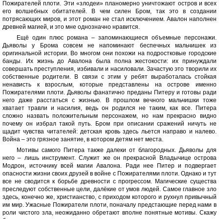
Пожирателей плоти. Эти «злодеи» планомерно уничтожают остров и всех
его волшебных обитателей. В чем силен Бром, так это в создании
потрясающих миров, и этот роман не стал исключением. Авалон наполнен
древней магией, и это мне однозначно нравится.
Ещё один плюс романа – запоминающиеся объемные персонажи.
Дьяволы у Брома совсем не напоминают беспечных мальчишек из
оригинальной истории. Во многом они похожи на подростковые городские
банды. Их жизнь до Авалона была полна жестокости: их принуждали
совершать преступления, избивали и насиловали. Зачастую это творили их
собственные родители. В связи с этим у ребят выработалась стойкая
ненависть к взрослым, которые представлены на острове именно
Пожирателями плоти. Дьяволы фанатично преданы Питеру и готовы ради
него даже расстаться с жизнью. В прошлом вечного мальчишки тоже
хватает травли и насилия, ведь он родился не таким, как все. Питера
сложно назвать положительным персонажем, но нам прекрасно видно
почему он избрал такой путь. Бром при описании сражений ничуть не
щадит чувства читателей: детская кровь здесь льется направо и налево.
Война – это грязное занятие, в котором детям нет места.
Мотивы самого Питера также далеки от благородных. Дьяволы для
него – лишь инструмент. Служит же он прекрасной Владычице острова
Модрон, источнику всей магии Авалона. Ради нее Питер и подвергает
опасности жизни своих друзей в войне с Пожирателями плоти. Однако и тут
все не сводится к борьбе древности с прогрессом. Магические существа
преследуют собственные цели, далёкие от умов людей. Самое главное зло
здесь, конечно же, христианство, с приходом которого и рухнул привычный
им мир. Ужасные Пожиратели плоти, поначалу предстающие перед нами в
роли чистого зла, неожиданно обретают вполне понятные мотивы. Скажу