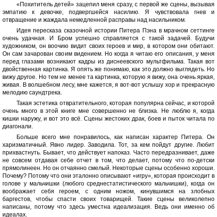
«Похититель детей» зацепил меня сразу, с первой же сцены, вызывая
эмпатию к девочке, подвергшейся насилию. Я чувствовала гнев и
отвращение и жаждала немедленной расправы над насильником.
Идея пересказа сказочной истории Питера Пэна в мрачном сеттинге
очень удачная. И Бром успешно справляется с такой задачей. Будучи
художником, он воочию видит своих героев и мир, в котором они обитают.
Он сам зачарован своим видением. Но когда я читаю его описания, у меня
перед глазами возникают кадры из диснеевского мультфильма. Такая вот
двойственная картинка. Я опять же понимаю, как это должно выглядеть. Но
вижу другое. Но тем не менее та картинка, которую я вижу, она очень яркая,
живая. В волшебном лесу, мне кажется, я вот-вот услышу хор и прекрасную
мелодию саундтрека.
Такая эстетика отвратительного, которая популярна сейчас, и которой
очень много в этой книге мне совершенно не близка. Не люблю я, когда
кишки наружу, и вот это всё. Сцены жестоких драк, боев и пыток читала по
диагонали.
Больше всего мне понравилось, как написан характер Питера. Он
харизматичный. Явно лидер. Заводила. Тот, за кем пойдут другие. Любит
прихвастнуть. Бывает, что действует напоказ. Часто передразнивает, даже
не совсем отдавая себе отчет в том, что делает, потому что по-детски
прямолинеен. Но он отчаянно смелый. Некоторые сцены особенно хороши.
Почему? Потому что они эталонно описывают «игру», которая происходит в
голове у мальчишки (любого среднестатистического мальчишки), когда он
воображает себя героем, с одним ножом, кинувшимся на злобных
баргестов, чтобы спасти своих товарищей. Такие сцены великолепно
написаны, потому что здесь уместна идеализация. Ведь они именно об
идеалах.