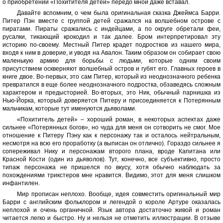
о приобретении «Похитителя детей» передо мной даже вставал.
Давайте вспомним, о чем была оригинальная сказка Джеймса Барри.
Питер Пэн вместе с группой детей сражался на волшебном острове с
пиратами. Пираты сражались с индейцами, а по округе обретали феи,
русалки, тикающий крокодил и так далее. Бром интерпретировал эту
историю по-своему. Местный Питер крадет подростков из нашего мира,
входя к ним в доверие, и уводя на Авалон. Таким образом он собирает свою
маленькую армию для борьбы с людьми, которые одним своим
присутствием оскверняют волшебный остров и губят его. Главных героев в
книге двое. Во-первых, это сам Питер, который из неоднозначного ребенка
превратился в еще более неоднозначного подростка, обзаведясь сложным
характером и предысторией. Во-вторых, это Ник, обычный парнишка из
Нью-Йорка, который доверяется Питеру и присоединяется к Потерянным
мальчикам, которые тут именуются дьяволами.
«Похититель детей» – хороший роман, в некоторых аспектах даже
сильнее «Потерянных богов», но чуда для меня он сотворить не смог. Мое
отношение к Питеру Пэну как к персонажу так и осталось нейтральным,
несмотря на всю его проработку (а выписан он отлично). Гораздо сильнее я
сопереживал Нику и персонажам второго плана, вроде Капитана или
Красной Кости (один из дьяволов). Тут, конечно, все субъективно, просто
типаж персонажа не пришелся по вкусу, хотя обычно наблюдать за
похождениями трикстеров мне нравится. Видимо, этот для меня слишком
инфантилен.
Мир прописан неплохо. Вообще, идея совместить оригинальный мир
Барри с английским фольклором и легендой о короле Артуре оказалась
неплохой и очень органичной. Язык автора достаточно живой и роман
читается легко и быстро. Ну и нельзя не отметить иллюстрации. В отзыве