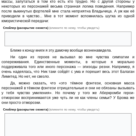
массы, запутаться в том кто есть кто трудно. Но с другой стороны у
некоторых из персонажей весьма странная логика поведения. Например
после выкинутых фортелей мне стала неприятна Владычица. А уж как её
приводили в чувство... Мне в тот момент вспомнилась шутка из одной
юмористической передачи:
Спойлер (раскрытие сюжета)
(кликните по нему, чтобы увидеть)
Ты увёл мою жену! Я убью тебя! Но сначала я и мои 40 слонов
станцуем.
Ближе к концу книги я эту дамочку вообще возненавидела.
Ни один из героев не вызывал во мне чувства симпатии и
сопереживания. Единственные моменты, в которые я морально
поддерживала того или иного персонажа — эпизоды резни. Например, я
очень надеялась, что Ник таки сойдёт с ума и порешит весь этот Балаган
Лимитед. Но нет, не свезло.
Да, можно сказать, что «это тёмное фэнтези, основная масса
персонажей в тёмном фэнтези отрицательные и они не обязаны вызывать
у тебя чувство умиления». Но почему у того же Аберкромби герои-
отморозки воспринимаются уже чуть ли не как члены семьи? У Брома же
они просто отморозки.
Спойлер (раскрытие сюжета)
(кликните по нему, чтобы увидеть)
— Ик, ик, это меня Герда вспоминает!
— Это тебя весь северный полюс вспоминает. И медведь,
которого ты тюленем обмотал. И тюлень, в которого ты медведя