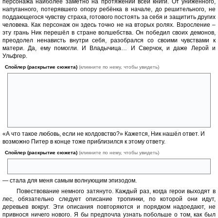
персонажа наиболее заметно на протяжении всей книги. От униженного,
напуганного, потерявшего опору ребёнка в начале, до решительного, не
поддающегося чувству страха, готового постоять за себя и защитить других
человека. Как персонаж он здесь точно не на вторых ролях. Взросление –
эту грань Ник перешёл в стране волшебства. Он победил своих демонов,
преодолел ненависть внутри себя, разобрался со своими чувствами к
матери. Да, ему помогли. И Владычица… И Сверчок, и даже Лерой и
Ульфгер.
Спойлер (раскрытие сюжета)
(кликните по нему, чтобы увидеть)
Владычица окунула его в воду озера и опустила на самое дно, под
корни яблони – к самым истокам мира, где находятся все
воспоминания о нём. Словно перезагрузила Ника, вернула его к точке
спокойствия, но околдовала его. Только он очень быстро осознал, что
это лишь чары любви, подмена настоящей любви — к матери.
Поэтому Владычице не удалось завладеть им.
«А что такое любовь, если не колдовство?» Кажется, Ник нашёл ответ. И
возможно Питер в конце тоже приблизился к этому ответу.
Спойлер (раскрытие сюжета)
(кликните по нему, чтобы увидеть)
Смерть Ника в конце
— стала для меня самым волнующим эпизодом.
Повествование немного затянуто. Каждый раз, когда герои выходят в
лес, обязательно следует описание тропинки, по которой они идут,
деревьев вокруг. Эти описания повторяются и порядком надоедают, не
привнося ничего нового. Я бы предпочла узнать побольше о том, как был