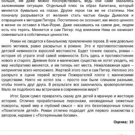
больше, им даже можно посочувствовать, ведь они сами оказались
заложниками ситуации. Отдельный плюс за образ Капитана, который
меняется буквально на глазах. Другие герои так же не статичны. Ник
поначалу разрывается от желания стать частью банды Дьяволов и
отвращения к методам Питера. Постепенно он осознает, как много ценного
в жизни он оставил в Нью-Йорке. Даже оказавшись на самом дне, людям
есть что терять. Меняется и сам Питер: под влиянием Ника он начинает
сомневаться в собственных ценностях.
Роман не сводится к банальному приключению героев. В нем довольно
много мотивов, равно раскрытых в романе. Это и противопоставление
детской невинности взрослой жестокости. Будет точнее сказать, роман –
история об утрате этой самой невинности. Есть здесь и противостояние
нового и старого. Древние боги и магические существа не хотят уходить, но
мир необратимо меняется, и им теперь нет места. Немаловажная идея –
непринятие всего непохожего. Жертвой этого пал и сам Питер. Неплохо это
раскрыто в сцене первой встречи Пожирателей плоти с магическими
существами. Никто не хотел зла – просто они были слишком разными,
чтобы понять друг друга. В результате все закончилось кровопролитием.
Мало ли подобного мы встречаем в современном мире?
Итог: Бром сумел превратить сказку для детей в мрачную и жестокую
историю. Отлично проработанные персонажи, неожиданные сюжетные
повороты, яркий мир и глубокий смысл – все это безоговорочные плюсы
«Похитителя детей». Роман отлично подходит для первого знакомства с
автором, наравне с «Потерянными богами».
Оценка:
10