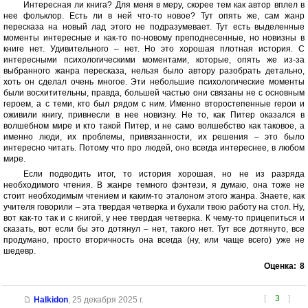
Интересная ли книга? Для меня в меру, скорее тем как автор вплел в
нее фольклор. Есть ли в ней что-то новое? Тут опять же, сам жанр
пересказа на новый лад этого не подразумевает. Тут есть выделенные
моменты интересные и как-то по-новому преподнесенные, но новизны в
книге нет. Удивительного – нет. Но это хорошая плотная история. С
интересными психологическими моментами, которые, опять же из-за
выбранного жанра пересказа, нельзя было автору разобрать детально,
хоть он сделал очень многое. Эти небольшие психологические моменты
были восхитительны, правда, большей частью они связаны не с основным
героем, а с теми, кто был рядом с ним. Именно второстепенные герои и
оживили книгу, привнесли в нее новизну. Не то, как Питер оказался в
волшебном мире и кто такой Питер, и не само волшебство как таковое, а
именно люди, их проблемы, привязанности, их решения – это было
интересно читать. Потому что про людей, оно всегда интереснее, в любом
мире.
Если подводить итог, то история хорошая, но не из разряда
необходимого чтения. В жанре темного фэнтези, я думаю, она тоже не
стоит необходимым чтением и каким-то эталоном этого жанра. Знаете, как
учителя говорили – эта твердая четверка и бухали твою работу на стол. Ну,
вот как-то так и с книгой, у нее твердая четверка. К чему-то прицепиться и
сказать, вот если бы это дотянул – нет, такого нет. Тут все дотянуто, все
продумано, просто вторичность она всегда (ну, или чаще всего) уже не
шедевр.
Оценка:
8
[
3
]
Halkidon
,
25 декабря 2025 г.