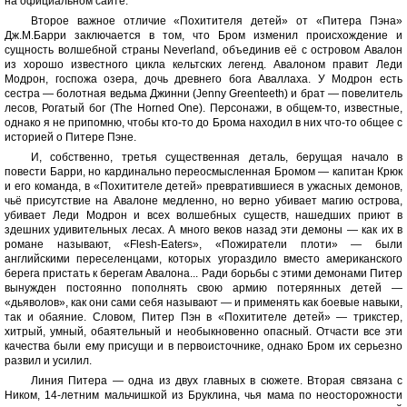
на официальном сайте.
Второе важное отличие «Похитителя детей» от «Питера Пэна»
Дж.М.Барри заключается в том, что Бром изменил происхождение и
сущность волшебной страны Neverland, объединив её с островом Авалон
из хорошо известного цикла кельтских легенд. Авалоном правит Леди
Модрон, госпожа озера, дочь древнего бога Аваллаха. У Модрон есть
сестра — болотная ведьма Джинни (Jenny Greenteeth) и брат — повелитель
лесов, Рогатый бог (The Horned One). Персонажи, в общем-то, известные,
однако я не припомню, чтобы кто-то до Брома находил в них что-то общее с
историей о Питере Пэне.
И, собственно, третья существенная деталь, берущая начало в
повести Барри, но кардинально переосмысленная Бромом — капитан Крюк
и его команда, в «Похитителе детей» превратившиеся в ужасных демонов,
чьё присутствие на Авалоне медленно, но верно убивает магию острова,
убивает Леди Модрон и всех волшебных существ, нашедших приют в
здешних удивительных лесах. А много веков назад эти демоны — как их в
романе называют, «Flesh-Eaters», «Пожиратели плоти» — были
английскими переселенцами, которых угораздило вместо американского
берега пристать к берегам Авалона... Ради борьбы с этими демонами Питер
вынужден постоянно пополнять свою армию потерянных детей —
«дьяволов», как они сами себя называют — и применять как боевые навыки,
так и обаяние. Словом, Питер Пэн в «Похитителе детей» — трикстер,
хитрый, умный, обаятельный и необыкновенно опасный. Отчасти все эти
качества были ему присущи и в первоисточнике, однако Бром их серьезно
развил и усилил.
Линия Питера — одна из двух главных в сюжете. Вторая связана с
Ником, 14-летним мальчишкой из Бруклина, чья мама по неосторожности