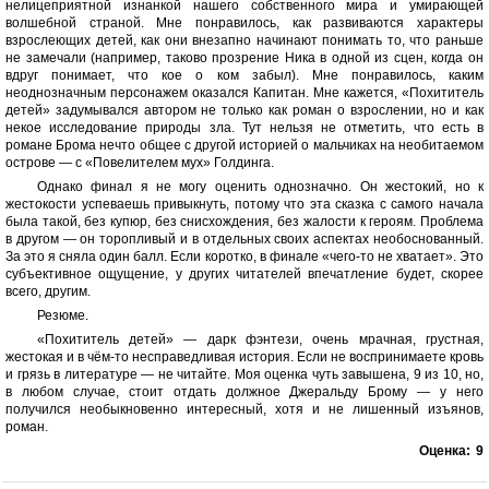
нелицеприятной изнанкой нашего собственного мира и умирающей
волшебной страной. Мне понравилось, как развиваются характеры
взрослеющих детей, как они внезапно начинают понимать то, что раньше
не замечали (например, таково прозрение Ника в одной из сцен, когда он
вдруг понимает, что кое о ком забыл). Мне понравилось, каким
неоднозначным персонажем оказался Капитан. Мне кажется, «Похититель
детей» задумывался автором не только как роман о взрослении, но и как
некое исследование природы зла. Тут нельзя не отметить, что есть в
романе Брома нечто общее с другой историей о мальчиках на необитаемом
острове — с «Повелителем мух» Голдинга.
Однако финал я не могу оценить однозначно. Он жестокий, но к
жестокости успеваешь привыкнуть, потому что эта сказка с самого начала
была такой, без купюр, без снисхождения, без жалости к героям. Проблема
в другом — он торопливый и в отдельных своих аспектах необоснованный.
За это я сняла один балл. Если коротко, в финале «чего-то не хватает». Это
субъективное ощущение, у других читателей впечатление будет, скорее
всего, другим.
Резюме.
«Похититель детей» — дарк фэнтези, очень мрачная, грустная,
жестокая и в чём-то несправедливая история. Если не воспринимаете кровь
и грязь в литературе — не читайте. Моя оценка чуть завышена, 9 из 10, но,
в любом случае, стоит отдать должное Джеральду Брому — у него
получился необыкновенно интересный, хотя и не лишенный изъянов,
роман.
Оценка:
9