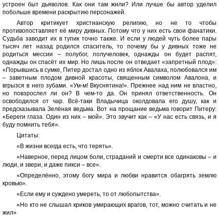
устроен быт дьяволов. Как они там жили? Или лучше бы автор уделил
побольше времени раскрытию персонажей.
Автор критикует христианскую религию, но не то чтобы
противопоставляет её миру дивных. Потому что у них есть свои фанатики.
Судьба заводит их в тупик точно также. И если у людей чуть более пары
тысяч лет назад родился спаситель, то почему бы у дивных тоже не
родиться мессии – полубог, получеловек, однажды он будет распят,
однажды он спасёт их мир. Но лишь после он отведает «запретный плод»:
«Порывшись в сумке, Питер достал одно из яблок Авалаха, полюбовался им
– заветным плодом дивной красоты, священным символом Авалона, и
вгрызся в него зубами. «Ум-м! Вкуснятина!». Прежнее над ним не властно,
но повзрослел ли он? В чем-то да. Он принял ответственность. Он
освободился от чар. Всё-таки Владычица околдовала его душу, как и
предсказывала Зелёная ведьма. Вот на прощание ведьма говорит Питеру:
«Береги глаза. Один из них – мой». Это звучит как – «У нас есть связь, и я
буду помнить тебя».
Цитаты:
«В жизни всегда есть, что терять».
«Наверное, перед лицом боли, страданий и смерти все одинаковы – и
люди, и звери, и даже пикси – все».
«Определённо, этому богу мира и любви нравится обагрять землю
кровью».
«Если ему и суждено умереть, то от любопытства».
«Но кто не слышал криков умирающих врагов, тот, можно считать и не
жил»