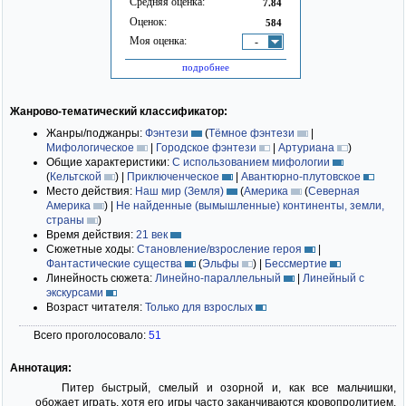
Средняя оценка:
7.84
Оценок:
584
Моя оценка:
-
подробнее
Жанрово-тематический классификатор:
Жанры/поджанры:
Фэнтези
(
Тёмное фэнтези
|
Мифологическое
|
Городское фэнтези
|
Артуриана
)
Общие характеристики:
С использованием мифологии
(
Кельтской
)
|
Приключенческое
|
Авантюрно-плутовское
Место действия:
Наш мир (Земля)
(
Америка
(
Северная
Америка
)
|
Не найденные (вымышленные) континенты, земли,
страны
)
Время действия:
21 век
Сюжетные ходы:
Становление/взросление героя
|
Фантастические существа
(
Эльфы
)
|
Бессмертие
Линейность сюжета:
Линейно-параллельный
|
Линейный с
экскурсами
Возраст читателя:
Только для взрослых
Всего проголосовало:
51
Аннотация:
Питер быстрый, смелый и озорной и, как все мальчишки,
обожает играть, хотя его игры часто заканчиваются кровопролитием.