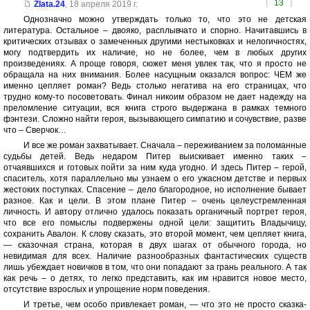
[
13
]
Zlata.24
,
18 апреля 2019 г.
Однозначно можно утверждать только то, что это не детская
литература. Остальное – двояко, расплывчато и спорно. Начитавшись в
критических отзывах о замеченных другими нестыковках и нелогичностях,
могу подтвердить их наличие, но не более, чем в любых других
произведениях. А проще говоря, сюжет меня увлек так, что я просто не
обращала на них внимания. Более насущным оказался вопрос: ЧЕМ же
именно цепляет роман? Ведь столько негатива на его страницах, что
трудно кому-то посоветовать. Финал никоим образом не дает надежду на
преломление ситуации, вся книга строго выдержана в рамках темного
фэнтези. Сложно найти героя, вызывающего симпатию и сочувствие, разве
что – Сверчок…
И все же роман захватывает. Сначала – переживанием за поломанные
судьбы детей. Ведь недаром Питер выискивает именно таких –
отчаявшихся и готовых пойти за ним куда угодно. И здесь Питер – герой,
спаситель, хотя параллельно мы узнаем о его ужасном детстве и первых
жестоких поступках. Спасение – дело благородное, но исполнение бывает
разное. Как и цели. В этом плане Питер – очень целеустремленная
личность. И автору отлично удалось показать органичный портрет героя,
что все его помыслы подвержены одной цели: защитить Владычицу,
сохранить Авалон. К слову сказать, это второй момент, чем цепляет книга,
— сказочная страна, которая в двух шагах от обычного города, но
невидимая для всех. Наличие разнообразных фантастических существ
лишь убеждает новичков в том, что они попадают за грань реального. А так
как речь – о детях, то легко представить, как им нравится новое место,
отсутствие взрослых и упрощение норм поведения.
И третье, чем особо привлекает роман, — что это не просто сказка-