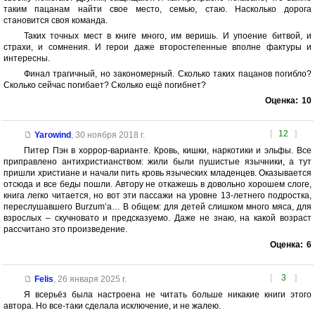
таким пацанам найти свое место, семью, стаю. Насколько дорога
становится своя команда.
Таких точных мест в книге много, им веришь. И упоение битвой, и
страхи, и сомнения. И герои даже второстепенные вполне фактуры и
интересны.
Финал трагичный, но закономерный. Сколько таких пацанов погибло?
Сколько сейчас погибает? Сколько ещё погибнет?
Оценка:
10
[
12
]
Yarowind
,
30 ноября 2018 г.
Питер Пэн в хоррор-варианте. Кровь, кишки, наркотики и эльфы. Все
приправлено антихристианством: жили были пушистые язычники, а тут
пришли христиане и начали пить кровь языческих младенцев. Оказывается
отсюда и все беды пошли. Автору не откажешь в довольно хорошем слоге,
книга легко читается, но вот эти пассажи на уровне 13-летнего подростка,
переслушавшего Burzum’а… В общем: для детей слишком много мяса, для
взрослых – скучновато и предсказуемо. Даже не знаю, на какой возраст
рассчитано это произведение.
Оценка:
6
[
3
]
Felis
,
26 января 2025 г.
Я всерьёз была настроена не читать больше никакие книги этого
автора. Но все-таки сделала исключение, и не жалею.