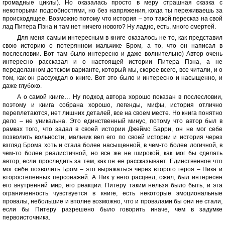
громадные циклы). Но оказалась просто в меру страшная сказка с
некоторыми подробностями, но без напряжения, когда ты переживаешь за
происходящее. Возможно потому что история – это такой пересказ на свой
лад Питера Пэна и там нет ничего нового? Ну ладно, есть, много смертей.
Для меня самым интересным в книге оказалось не то, как представил
свою историю о потерянном мальчике Бром, а то, что он написал в
послесловии. Вот там было интересно и даже волнительно) Автор очень
интересно рассказал и о настоящей истории Питера Пэна, а не
переделанном детском варианте, который мы, скорее всего, все читали, и о
том, как он рассуждал о книге. Вот это было и интересно и насыщенно, и
даже глубоко.
А о самой книге… Ну подход автора хорошо показан в послесловии,
поэтому и книга собрана хорошо, легенды, мифы, история отлично
переплетаются, нет лишних деталей, все на своем месте. Но книга понятно
дело – не уникальна. Это единственный минус, потому что автор был в
рамках того, что задал в своей истории Джеймс Барри, он не мог себе
позволить вольности, мальчик вел его по своей истории и история через
взгляд Брома хоть и стала более насыщенной, в чем-то более логичной, в
чем-то более реалистичной, но все же не широкой, как мог бы сделать
автор, если проследить за тем, как он ее рассказывает. Единственное что
мог себе позволить Бром – это выражаться через второго героя – Ника и
второстепенных персонажей. А Ник у него расцвел, ожил, был интересен
его внутренний мир, его реакции. Питеру таким нельзя было быть, и эта
ограниченность чувствуется в книге, есть некоторые эмоциональные
провалы, небольшие и вполне возможно, что и провалами бы они не стали,
если бы Питеру разрешено было говорить иначе, чем в задумке
первоисточника.