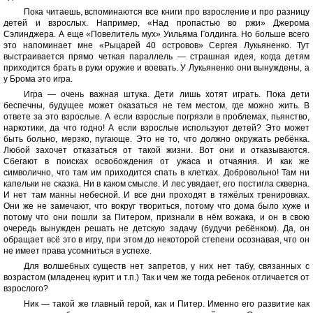
Пока читаешь, вспоминаются все книги про взросление и про разницу
детей и взрослых. Например, «Над пропастью во ржи» Джерома
Сэлинджера. А еще «Повелитель мух» Уильяма Голдинга. Но больше всего
это напоминает мне «Рыцарей 40 островов» Сергея Лукьяненко. Тут
выстраивается прямо четкая параллель — страшная идея, когда детям
приходится брать в руки оружие и воевать. У Лукьяненко они вынуждены, а
у Брома это игра.
Игра — очень важная штука. Дети лишь хотят играть. Пока дети
беспечны, будущее может оказаться не тем местом, где можно жить. В
ответе за это взрослые. А если взрослые погрязли в проблемах, пьянство,
наркотики, да что годно! А если взрослые используют детей? Это может
быть больно, мерзко, пугающе. Это не то, что должно окружать ребёнка.
Любой захочет отказаться от такой жизни. Вот они и отказываются.
Сбегают в поисках освобождения от ужаса и отчаяния. И как же
символично, что там им приходится спать в клетках. Добровольно! Там ни
капельки не сказка. Ни в каком смысле. И лес увядает, его постигла скверна.
И нет там манны небесной. И все дни проходят в тяжёлых тренировках.
Они же не замечают, что вокруг твориться, потому что дома было хуже и
потому что они пошли за Питером, признали в нём вожака, и он в свою
очередь вынужден решать не детскую задачу (будучи ребёнком). Да, он
обращает всё это в игру, при этом до некоторой степени осознавая, что он
не имеет права усомниться в успехе.
Для волшебных существ нет запретов, у них нет табу, связанных с
возрастом (младенец курит и т.п.) Так и чем же тогда ребенок отличается от
взрослого?
Ник — такой же главный герой, как и Питер. Именно его развитие как