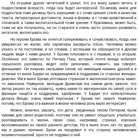
Из отзывов других читателей я узнал, что эту книгу нужно читать в
подростковом возрасте, тогда она будет интересной. По-моему, книги для
подростков тоже должны быть хорошими, и с точки зрения стиля и качества
текста, литературных достоинств, языка и формы. и с точки нравственной и
этической, а также воспитательной точки зрения. У Крапивина, может быть,
тоже не все получалось, но он старался и очень часто успешно развивать
читателя, воспитывать его.
Но героям Брома не хочется сопереживать и сочувствовать. Когда они
умирают,их не жалко, ибо характеры раскрыты плохо. Человека можно
узнать и по поступкам, и по словам, с которыми он обращается к другим
людям, ведя с ними диалог. У Брома плоховато и с первым, и со вторым.
Особенно это заметно по Питеру Пэну, который почти всегда избегает
серьезного разговора, ведет себя уклончиво, «темнит», как говорят,
фальшивит. Он показан скользким типом, не имеющим никаких друзей и в
отличие от книги Барри не нуждающимся в поддержки со стороны женщин,
девочек. Им в книге Брома уготована странная и малопонятная роль каких-
то амазонок. Наверное, молодым Дьяволам (на самом деле, ужасно, что
автор решил их так назвать), нужна какая-то материнская по своей сути и
функции защита и поддержка, одобрение. У Барри это небезуспешно
делала Венди, очень яркий персонаж. У Брома нет никого. Наверное,
потому, что Брома эта важная в жизни человека роль мало интересует.
Можно, конечно, указать, что дети, уведенные типом Питером, были
чужими для своих родителей, поэтому они не умеют общаться, улыбаться,
разговаривать о жизни, своих снах, например, страхах, хороших
воспоминаниях из своего раннего детства. Но в книге этого нет по другой,
как я думаю, причине. Бром не продумал и эту сторону человеческих
взаимоотношений, просто не подумал о ней.