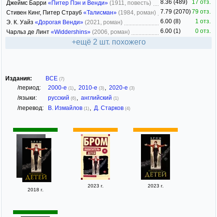
8.36 (489)
17 отз.
Джеймс Барри
«Питер Пэн и Венди»
(1911, повесть)
7.79 (2070)
79 отз.
Стивен Кинг, Питер Страуб
«Талисман»
(1984, роман)
6.00 (8)
1 отз.
Э. К. Уайз
«Дорогая Венди»
(2021, роман)
6.00 (1)
0 отз.
Чарльз де Линт
«Widdershins»
(2006, роман)
+ещё 2 шт. похожего
Издания:
ВСЕ
(7)
/период:
2000-е
,
2010-е
,
2020-е
(1)
(3)
(3)
/языки:
русский
,
английский
(6)
(1)
/перевод:
В. Измайлов
,
Д. Старков
(1)
(4)
2023 г.
2023 г.
2018 г.