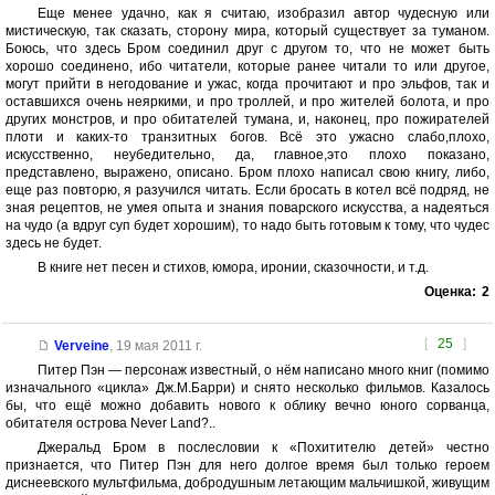
Еще менее удачно, как я считаю, изобразил автор чудесную или
мистическую, так сказать, сторону мира, который существует за туманом.
Боюсь, что здесь Бром соединил друг с другом то, что не может быть
хорошо соединено, ибо читатели, которые ранее читали то или другое,
могут прийти в негодование и ужас, когда прочитают и про эльфов, так и
оставшихся очень неяркими, и про троллей, и про жителей болота, и про
других монстров, и про обитателей тумана, и, наконец, про пожирателей
плоти и каких-то транзитных богов. Всё это ужасно слабо,плохо,
искусственно, неубедительно, да, главное,это плохо показано,
представлено, выражено, описано. Бром плохо написал свою книгу, либо,
еще раз повторю, я разучился читать. Если бросать в котел всё подряд, не
зная рецептов, не умея опыта и знания поварского искусства, а надеяться
на чудо (а вдруг суп будет хорошим), то надо быть готовым к тому, что чудес
здесь не будет.
В книге нет песен и стихов, юмора, иронии, сказочности, и т.д.
Оценка:
2
[
25
]
Verveine
,
19 мая 2011 г.
Питер Пэн — персонаж известный, о нём написано много книг (помимо
изначального «цикла» Дж.М.Барри) и снято несколько фильмов. Казалось
бы, что ещё можно добавить нового к облику вечно юного сорванца,
обитателя острова Never Land?..
Джеральд Бром в послесловии к «Похитителю детей» честно
признается, что Питер Пэн для него долгое время был только героем
диснеевского мультфильма, добродушным летающим мальчишкой, живущим