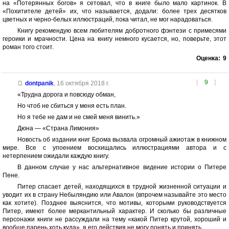
на «Потерянных богов» я сетовал, что в книге было мало картинок. В
«Похитителе детей» их, что называется, додали: более трех десятков
цветных и черно-белых иллюстраций, пока читал, не мог нарадоваться.
Книгу рекомендую всем любителям добротного фэнтези с примесями
героики и мрачности. Цена на книгу немного кусается, но, поверьте, этот
роман того стоит.
Оценка:
9
[
9
]
dontpanik
,
16 октября 2018 г.
«Трудна дорога и повсюду обман,
Но чтоб не сбиться у меня есть план.
Но я тебе не дам и не смей меня винить.»
Дюна — «Страна Лимония»
Новость об издании книг Брома вызвала огромный ажиотаж в книжном
мире. Все с упоением восхищались иллюстрациями автора и с
нетерпением ожидали каждую книгу.
В данном случае у нас альтернативное видение истории о Питере
Пене.
Питер спасает детей, находящихся в трудной жизненной ситуации и
уводит их в страну Небыляндию или Авалон (впрочем называйте это место
как хотите). Позднее выяснится, что мотивы, которыми руководствуется
Питер, имеют более меркантильный характер. И сколько бы различные
персонажи книги не рассуждали на тему «какой Питер крутой, хороший и
вообще парень хоть куда», я его действия не могу понять и принять.