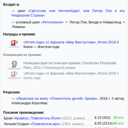
Входит в:
— цикл
«Гдетотам, или Нетинебудет, или Питер Пэн и его
Нигдешная Страна»
— условный цикл
«Ретеллинги»
> Питер Пэн, Венди и Неверленд >
Романы
Награды и премии:
«Итоги года» от журнала «Мир Фантастики», Итоги 2018
//
Книги — Фэнтези года
лауреат
Номинации на премии:
Немецкая фантастическая премия / Deutscher Phantastik
Preis, 2011
//
Переводной роман
номинант
«Итоги года» от журнала «Мир Фантастики», Итоги 2018
//
Книга года
номинант
Рецензии:
—
«Рецензия на книгу «Похититель детей» Брома»
, 2018 г. // автор:
Александра Королёва
Похожие произведения:
8.10 (552)
29 отз.
Бром
«Крампус, Повелитель Йоля»
(2012, роман)
8.05 (2514)
89 отз.
Уильям Голдинг
«Повелитель мух»
(1954, роман)