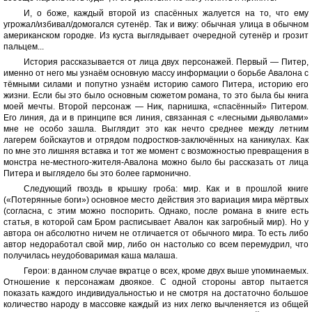
И, о боже, каждый второй из спасённых жалуется на то, что ему
угрожал/избивал/домогался сутенёр. Так и вижу: обычная улица в обычном
американском городке. Из куста выглядывает очередной сутенёр и грозит
пальцем...
История рассказывается от лица двух персонажей. Первый — Питер,
именно от него мы узнаём основную массу информации о борьбе Авалона с
тёмными силами и попутно узнаём историю самого Питера, историю его
жизни. Если бы это было основным сюжетом романа, то это была бы книга
моей мечты. Второй персонаж — Ник, парнишка, «спасённый» Питером.
Его линия, да и в принципе вся линия, связанная с «лесными дьяволами»
мне не особо зашла. Выглядит это как нечто среднее между летним
лагерем бойскаутов и отрядом подростков-заключённых на каникулах. Как
по мне это лишняя вставка и тот же момент с возможностью превращения в
монстра не-местного-жителя-Авалона можно было бы рассказать от лица
Питера и выглядело бы это более гармонично.
Следующий гвоздь в крышку гроба: мир. Как и в прошлой книге
(«Потерянные боги») основное место действия это вариация мира мёртвых
(согласна, с этим можно поспорить. Однако, после романа в книге есть
статья, в которой сам Бром расписывает Авалон как загробный мир). Но у
автора он абсолютно ничем не отличается от обычного мира. То есть либо
автор недоработал свой мир, либо он настолько со всем перемудрил, что
получилась неудобоваримая каша малаша.
Герои: в данном случае вкратце о всех, кроме двух выше упоминаемых.
Отношение к персонажам двоякое. С одной стороны автор пытается
показать каждого индивидуальностью и не смотря на достаточно большое
количество народу в массовке каждый из них легко вычленяется из общей