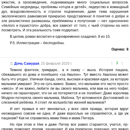
ужастик, а произведение, поднимающее много социальных вопросов.
Семейные неурядицы, проблемы «отцов и детей», лидерство и командный
дух, вседозволенность и строгое подчинение, даже тема нарушения
экологического равновесия прекрасно представлена! А понятия о добре и
зле реалистично размазаны, приближены к полутонам — нет однозначно
«белого и пушистого» добра, все зависит от того, с чьей стороны на него
посмотреть. И эта реальность тоже подкупает.
В целом, роман восхитил и одновременно озадачил. 8 из 10.
P.S. Иллюстрации – бесподобны.
Оценка:
8
[
3
]
Дочь Самурая
,
25 февраля 2025 г.
Темное фэнтези, гримдарк... а я скажу – жыза. История пацана,
сбежавшего из дома и погибшего «за Авалон». Тут вместо Авалона может
быть что угодно. Уличная банда, секта, высокая и красивая идея, за которую
мальчики умирают. Это не суть важно. Важно, что мальчики это часто просто
«мясо». И не важно, любите ли вы своего мальчика, или вам на него пофиг,
ничего не гарантируют, что он не потеряется и не погибнет. Даже королева
Модрон потеряла своего мальчика, Мабона. Тут вспомнился Достоевский со
слезинкой ребёнка. А стоит ли волшебство жизней мальчиков?
И нет правых и нет виноватых, у всех своя правда, которая вдруг
неожиданно совсем не одна. И даже взрослые не справляются, а где уж
пацанам? Как не справились мама Ника и мама Питера.
Но при этом и Ник и даже Питер все равно стараются, учатся, пр-
своему помогают другим, защищают. И как прекрасно показано, что важно