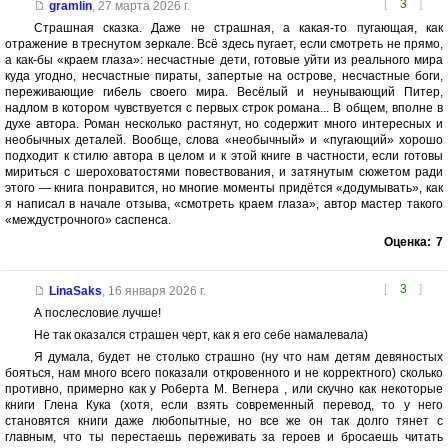
[
3
]
gramlin
,
27 марта 2026 г.
Страшная сказка. Даже не страшная, а какая-то пугающая, как
отражение в треснутом зеркале. Всё здесь пугает, если смотреть не прямо,
а как-бы «краем глаза»: несчастные дети, готовые уйти из реального мира
куда угодно, несчастные пираты, запертые на острове, несчастные боги,
переживающие гибель своего мира. Весёлый и неунывающий Питер,
надлом в котором чувствуется с первых строк романа... В общем, вполне в
духе автора. Роман несколько растянут, но содержит много интересных и
необычных деталей. Вообще, слова «необычный» и «пугающий» хорошо
подходит к стилю автора в целом и к этой книге в частности, если готовы
мириться с шероховатостями повествования, и затянутым сюжетом ради
этого — книга понравится, но многие моменты придётся «додумывать», как
я написал в начале отзыва, «смотреть краем глаза», автор мастер такого
«междустрочного» саспенса.
Оценка:
7
[
3
]
LinaSaks
,
16 января 2026 г.
А послесловие лучше!
Не так оказался страшен черт, как я его себе намалевала)
Я думала, будет не столько страшно (ну что нам детям девяностых
бояться, нам много всего показали откровенного и не корректного) сколько
противно, примерно как у Роберта М. Вегнера , или скучно как некоторые
книги Глена Кука (хотя, если взять современный перевод, то у него
становятся книги даже любопытные, но все же он так долго тянет с
главным, что ты перестаешь переживать за героев и бросаешь читать