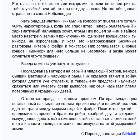
Его глаза светятся золотыми искорками, и если он посмотрит на
тебя с улыбкой, считай, что ты его друг навеки. Но его обещанная
страна не та самая Небыляндия.
Четырнадцатилетний Ник был на волосок от гибели (его хотели
убить наркоторговцы), когда его спас Питер. Теперь обаятельный и
харизматичный мальчишка хочет, чтобы Ник пошёл за ним в тайное
место навстречу великим приключениям, где живёт волшебство и ты
никогда не взрослеешь. И хотя его настораживают безумные
разговоры Питера о фейри и монстрах, Ник соглашается. В конце
концов, Нью-Йорк для него больше не безопасен и разве может
случиться что-то худшее?
Всегда может случится что-то худшее.
Последовав за Питером на серый и увядающий остров, некогда
бывший цветущим и чарующим раем, Ник оказался втянут в войну,
которая длится уже столетия, и теперь ему предстоит научиться
сражаться или умереть среди Дьяволов, как себя называет племя
потерянных и украденных детей.
Откроется правда о тёмном прошлом Питера: младенцем
оставленный на съедение волкам, презираемый и гонимый, мальчик
идёт по грани между мирами людей и фэйри. Похититель детей —
предводитель кровного братства ребят, храбрый друг и создание,
вынужденное делать всё возможное, чтобы остановить пожирателей
плоти и спасти последнюю магию, оставшуюся на этой умирающей
земле.
© Перевод аннотации
WiNchiK