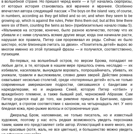
в волшебной стране. Но пришел черед книги — и тут начались сюрпризы,
от которых история становилась всё мрачнее и мрачнее. Особенно
впечатлил автора следующий пассаж: «The boys on the island vary, of course,
in numbers, according as they get killed and so on; and when they seem to be
growing up, which is against the rules, Peter thins them out; but at this time there
were six of them, counting the twins as two» (приблизительно начало главы 5).
«Мальчиков на острове, конечно, было разное количество, потому что их
убивали и с ними случались всякие другие вещи; когда они начинали расти,
нарушая все правила, Питер сам прореживал их ряды. Сейчас их было
шестеро, если близнецов считать за двоих». «Похититель детей» вырос во
многом именно из этой пугающей фразы — и получился, соответственно,
пугающим.
Во-первых, на волшебный остров, по версии Брома, попадают не
любые дети, а те, которым в нашем мире пришлось очень несладко — их
избивали, насиловали, вынуждали воровать, попрошайничать, убивать, их
унижали, травили и выслеживали, словно диких зверей. Действие романа
охватывает несколько столетий, среди «потерянных детей» есть не только
современные американские подростки, связавшиеся с бандитами и
наркодилерами, но и индианка Секей, которую Питер «отбил» у
враждебного племени, а также бывший раб, чернокожий Абрахам. Сам
Питер родился ещё до того, как римляне пришли в Британию, однако
выглядит, в строгом соответствии с каноном, на четырнадцать лет. У него
бледная кожа, ярко-рыжие волосы и остроконечные уши.
Джеральд Бром, напоминаю, не только писатель, но и известный
художник, поэтому у нас есть редкая возможность увидеть персонажа
таким, каким его представляет себе автор. Иллюстраций в книге много, все
они красивые (хотя, жаль, не все цветные), и большинство можно увидеть