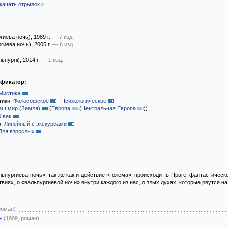
качать отрывок >
гиева ночь)
; 1989 г.
— 7 изд.
гиева ночь)
; 2005 г.
— 6 изд.
ьпургіі)
; 2014 г.
— 1 изд.
ификатор:
Мистика
тики:
Философское
|
Психологическое
аш мир (Земля)
(
Европа
(
Центральная Европа
)
)
0 век
а:
Линейный с экскурсами
Для взрослых
ьпургиева ночь», так же как и действие «Голема», происходит в Праге, фантастичес
иях, о «вальпургиевой ночи» внутри каждого из нас, о злых духах, которые рвутся н
роман)
»
(1909, роман)