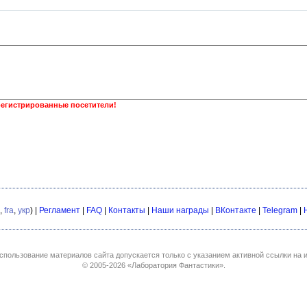
регистрированные посетители!
,
fra
,
укр
) |
Регламент
|
FAQ
|
Контакты
|
Наши награды
|
ВКонтакте
|
Telegram
|
спользование материалов сайта допускается только с указанием активной ссылки на и
© 2005-2026
«Лаборатория Фантастики»
.