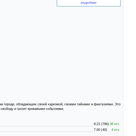
подробнее
ком городе, обладающем своей харизмой, своими тайнами и фантазиями. Это
а свободу и грозят кровавыми событиями.
8.21 (796)
38 отз.
7.60 (40)
4 отз.