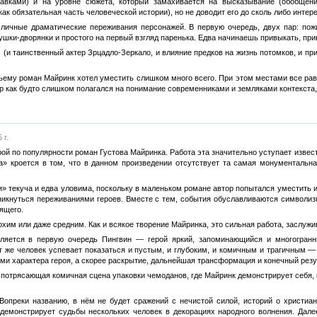
тавками) и на уровне сюжета, который замахивается на высказывание (обобщен
ак обязательная часть человеческой истории), но не доводит его до сколь либо инте
личные драматические переживания персонажей. В первую очередь, двух пар: пожи
ушки-дворянки и простого на первый взгляд паренька. Едва начинаешь привыкать, пр
и таинственный актер Зрцадло-Зеркало, и влияние предков на жизнь потомков, и при
ъему роман Майринк хотел уместить слишком много всего. При этом местами все рав
ор как будто слишком полагался на понимание современниками и земляками контекста,
 г.
ой по популярности роман Густова Майринка. Работа эта значительно уступает извес
а» кроется в том, что в данном произведении отсутствует та самая монументальна
» текуча и едва уловима, поскольку в маленьком романе автор попытался уместить и
оникнуться переживаниями героев. Вместе с тем, события обуславливаются символиз
ящего.
охим или даже средним. Как и всякое творение Майринка, это сильная работа, заслу
ляется в первую очередь Пингвин — герой яркий, запоминающийся и многогранн
т же человек успевает показаться и пустым, и глубоким, и комичным и трагичным —
ями характера героя, а скорее раскрытие, дальнейшая трансформация и конечный резу
 потрясающая комичная сцена упаковки чемоданов, где Майринк демонстрирует себя, 
Вопреки названию, в нём не будет сражений с нечистой силой, историй о христиа
демонстрирует судьбы нескольких человек в декорациях народного волнения. Дале