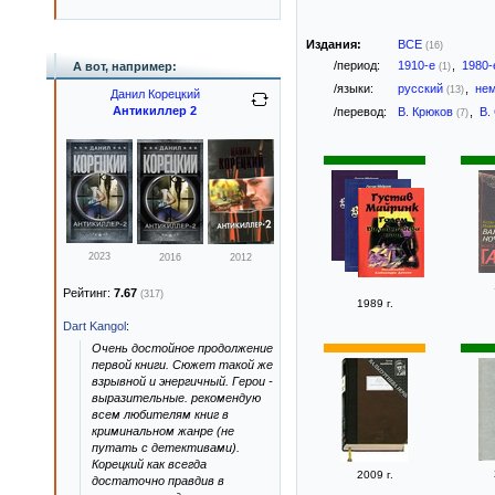
Издания:
ВСЕ
(16)
/период:
1910-е
,
1980
А вот, например:
(1)
/языки:
русский
,
не
(13)
Данил Корецкий
Антикиллер 2
/перевод:
В. Крюков
,
В.
(7)
2023
2016
2012
Рейтинг:
7.67
(317)
1989 г.
Dart Kangol
:
Очень достойное продолжение
первой книги. Сюжет такой же
взрывной и энергичный. Герои -
выразительные. рекомендую
всем любителям книг в
криминальном жанре (не
путать с детективами).
Корецкий как всегда
2009 г.
достаточно правдив в