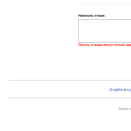
Написать отзыв:
Писать отзывы могут только за
О сайте
(
eng
Любое и