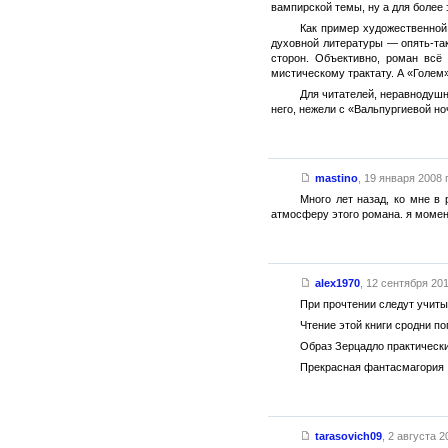
вампирской темы, ну а для более
Как пример художественной
духовной литературы — опять-так
сторон. Объективно, роман всё
мистическому трактату. А «Голем
Для читателей, неравнодушн
него, нежели с «Вальпургиевой но
mastino
,
19 января 2008 г
Много лет назад, ко мне в 
атмосферу этого романа. я момен
alex1970
,
12 сентября 201
При прочтении следут учит
Чтение этой книги сродни п
Образ Зерцадло практически 
Прекрасная фантасмагория
tarasovich09
,
2 августа 20