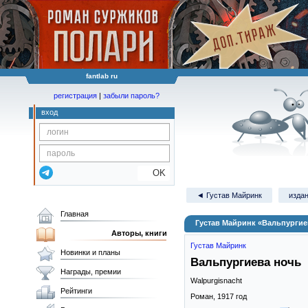
fantlab ru
регистрация
|
забыли пароль?
вход
OK
◄ Густав Майринк
издан
Главная
Густав Майринк «Вальпургие
Авторы, книги
Густав Майринк
Новинки и планы
Вальпургиева ночь
Награды, премии
Walpurgisnacht
Рейтинги
Роман,
1917
год