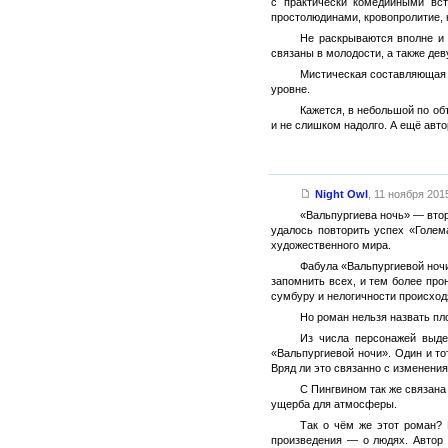
с практически комедийными вс
простолюдинами, кровопролитие, к
Не раскрываются вполне и 
связаны в молодости, а также дев
Мистическая составляющая (
уровне.
Кажется, в небольшой по об
и не слишком надолго. А ещё авт
Night Owl
,
11 ноября 2015
«Вальпургиева ночь» — втор
удалось повторить успех «Голем
художественного мира.
Фабула «Вальпургиевой ночи
запомнить всех, и тем более пр
сумбуру и нелогичности происход
Но роман нельзя назвать пл
Из числа персонажей выде
«Вальпургиевой ночи». Один и то
Вряд ли это связанно с изменени
С Пингвином так же связана
ущерба для атмосферы.
Так о чём же этот роман? 
произведения — о людях. Автор 