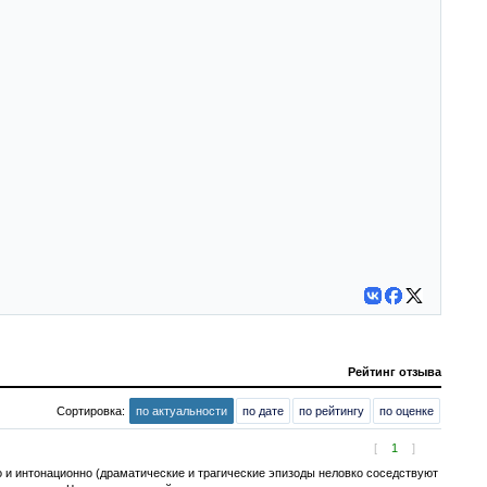
Рейтинг отзыва
Сортировка:
по актуальности
по дате
по рейтингу
по оценке
[
1
]
о и интонационно (драматические и трагические эпизоды неловко соседствуют