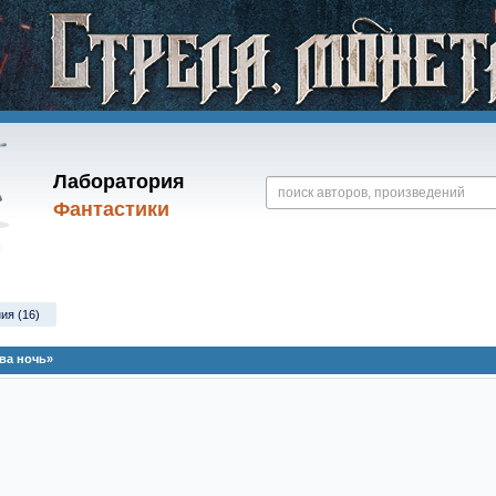
Лаборатория
Фантастики
ия (16)
ва ночь»