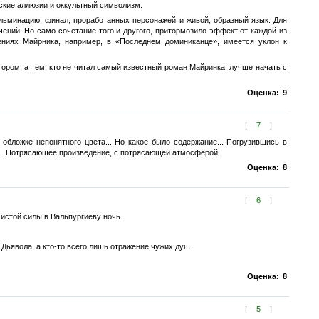
ские аллюзии и оккультный символизм.
льминацию, финал, проработанных персонажей и живой, образный язык. Для
ений. Но само сочетание того и другого, притормозило эффект от каждой из
рениях Майрника, например, в «Последнем доминиканце», имеется уклон к
ором, а тем, кто не читал самый известный роман Майринка, лучше начать с
Оценка:
9
[
7
]
й обложке непонятного цвета... Но какое было содержание... Погрузившись в
о... Потрясающее произведение, с потрясающей атмосферой.
Оценка:
8
[
6
]
стой силы в Вальпургиеву ночь.
 Дьявола, а кто-то всего лишь отражение чужих душ.
Оценка:
8
[
5
]