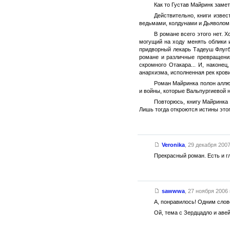
Как то Густав Майринк заме
Действительно, книги извес
ведьмами, колдунами и Дьяволом
В романе всего этого нет. Х
могущий на ходу менять облики 
придворный лекарь Тадеуш Флугб
романе и различные превращения
скромного Отакара... И, наконе
анархизма, исполненная рек крови
Роман Майринка полон аллю
и войны, которые Вальпургиевой 
Повторюсь, книгу Майринка 
Лишь тогда откроются истины этог
Veronika
,
29 декабря 2007 
Прекрасный роман. Есть и гл
sawwwa
,
27 ноября 2006 г
А, понравилось! Одним слов
Ой, тема с Зердцадло и авей