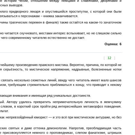
ие истории Чехии, отношений между немцами и славянами, дворянами и
ресных выводов.
лого придворного лекаря и опустившейся проститутки, с которой они были
ивязываться к персонажам – книжка заканчивается.
чины трагических перемен в финале) также остаётся на каком-то зачаточном
но читается скучновато, местами интерес вспыхивает, но не слишком сильно
 чего современному читателю естественно не достает.
Оценка:
6
[
12
]
тнейшему произведению пражского мистика. Вероятно, причина, по которой не
я серьёзность, то мистическое напряжение, надрывные, болезненные нотки
 связать несколько сюжетных линий, ввиду чего читатель имеет мало шансов
мом, требующим стремительно приближаться к концу, что приводит к некому
живающая внимания и имеющая ряд уникальных достоинств.
ый. Автору удалось превратить непримечательную личность в жемчужину
 словом, в короткий срок пройти ряд интереснейших метаморфоз поведения.
льтат.
как непревзойдённый юморист — и это всё при мистическом антураже, но без
нских святых и даже оттенка демонологии. Напротив, преобладающая часть
е присовокупляется немного о проповедниках, слепом фанатизме, штришок