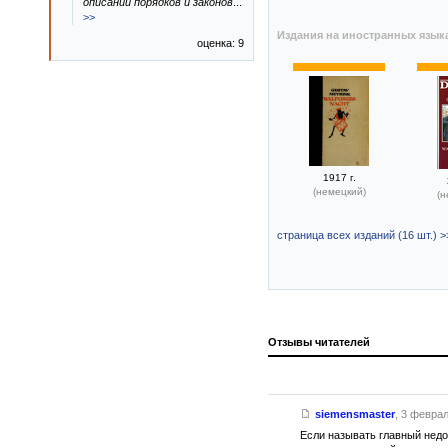
описании порядков и законов
...
>>
Издания на иностранных язык
оценка: 9
1917 г.
(немецкий)
(н
страница всех изданий (16 шт.) >
Отзывы читателей
siemensmaster
,
3 феврал
Если называть главный недо