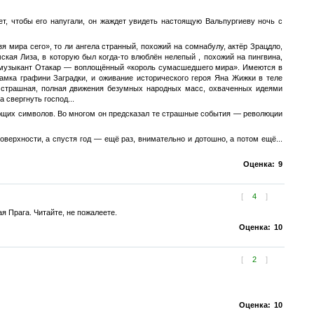
ет, чтобы его напугали, он жаждет увидеть настоящую Вальпургиеву ночь с
зя мира сего», то ли ангела странный, похожий на сомнабулу, актёр Зрацдло,
кая Лиза, в которую был когда-то влюблён нелепый , похожий на пингвина,
и музыкант Отакар — воплощённый «король сумасшедшего мира». Имеются в
мка графини Заградки, и оживание исторического героя Яна Жижки в теле
ь страшная, полная движения безумных народных масс, охваченных идеями
 свергнуть господ...
ющих символов. Во многом он предсказал те страшные события — революции
поверхности, а спустя год — ещё раз, внимательно и дотошно, а потом ещё...
Оценка:
9
[
4
]
я Прага. Читайте, не пожалеете.
Оценка:
10
[
2
]
Оценка:
10