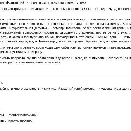
тил: «Настоящий читатель стал редким явлением, чудом».
тного австрийского писателя читать очень непросто. Обыватель ждёт чуда, он жела
.
отя, при внимательном чтении, всё это «как раз и есть» : и напоминающий то ли «кня
и имеющий тысячи лиц, и будто сошедшая со страниц сказки Гофмана ведьма Богемс
айль, и удивительная девушка — вампир Поликсена, более всего любящая кровь, 
 персонажей, воплощения «кровавых дворян» со старинных портретов на стенах за
ц, есть и сама «Вальпургиева ночь», проходящая в тот самый нужный день — ноч
, страшных жертв, когда Нижний город восстаёт против Верхнего, когда чернь задумала
зий, отсылок к реально происходившим событиям, исполнен намёков и предупрежда
ночью опустились на Европу.
читать непросто, лучше всего поначалу бегло и легко, не вчитываясь, скользить по 
о непростого, но талантливого писателя.
г.
убина, и многоплановость, и мистика. А главный герой романа — чудесная и загадочна
.
ом — фантасмогорично!!!
шей -просто забавно...