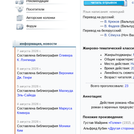
Рекомендации
читать отрывок
с
Посетители
Язык написания: немецкий
Перевод на русский:
Авторские колонки
—
В. Крюков
(Вальпур
Форум
—
В. Фадеев
(Вальпур
Перевод на белорусский:
—
В. Сёмуха
(Ноч Вал
информация, новости
Жанрово-тематический класс
7 августа 2026 г.
Жанры/поджанры:
Составлена библиография
Оливера
Общие характерис
К. Лэнгмида
Место действия:
Н
Время действия:
2
6 августа 2026 г.
Линейность сюжет
Составлена библиография
Вероники
Возраст читателя:
Дж. Генри
Всего проголосовало:
23
5 августа 2026 г.
Составлена библиография
Махмуда
Эль-Сайеда
Аннотация:
Действие романа «Вал
4 августа 2026 г.
роман о мрачных предчувств
Составлена библиография
Маркуса
Кливера
Похожие произведения:
3 августа 2026 г.
Густав Майринк
«Голем»
(1915, 
Составлена библиография
Моники
Альфред Кубин
«Другая сторона
Ким