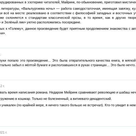
 эрудированных в эзотерике читателей, Майринк, по-обыкновению, приготовил мистиче
 литературы, «Вальпургиева ночь» — работа самодостаточная, имеющая завязку, ку
и всё на месте: реализовано в соответствии с философией западных и восточных уч
 же склоняется к стандартам классической прозы, в то время, как в других тво
» и Зелёный лик» уютно расположились посередине.
ых к «Голему», данное произведение будет приятным продолжением знакомства с авт
чи».
.
руки попало это произведение... Это была отвратительного качества книга, в мягко
тально забыл о жёлтой бумаге и расползавшихся в руках страницах... Это было нечт
2 г.
ывать время написания романа. Недаром Мейринк сравнивают революцию и шабаш нечи
огружению в кошмар. Только не болезненный, а витиевато-декадентский.
уникален (по крайней мере, я ничего такого больше не встречал). Кто-то увидит в нем
21 г.