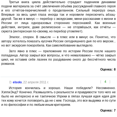
Третья книга цикла действительно страдает падением динамики
подачи материала за счёт увеличения объёма рассуждений главного героя
и его отчётов-перечислений о проделанном. Сильный перегруз оных.
Впервые за весь цикл глаза иногда так и норовили перескочить абзац-
другой. Так же в минус — перебор с экскурсами, мини-рассказами о жизни в
России от лица одноразовых сторонних персонажей. Как военные
действия, интриги, даже религиозное — не оторвёшься, как отчёты —
скукота (интересная по-своему, но перебор утомляет).
Эпилог... спорен. В смысле — в плюс или в минус он. Понятно, что
автору хотелось показать кусочек России сегодняшнего дня по его версии...
но вот экскурсия покоробила. Как самолюбование выглядело.
Зато явно в плюс — приложение по истории России после нашего
попаданца. Автор закрыл все вопросы, и что немаловажно — чётко закрыл
цикл, не оставив себе лазеек по раздуванию оного до бессчётного числа
романов.
Оценка:
8
[
4
]
elsolo
,
22 апреля 2011 г.
История кончилась и хорошо. Наши победили? Несомненно.
ХэппиЭнд? Конечно. Размышлять о реальности и правдивости того чего не
было не интересно и не тактичною Упреки в ляпах лучшая идея идея для
тех кому хочется поговорить да не с кем. Господа, это все выдумка и по сути
и по философии и по любым иным критериям.
Оценка:
7