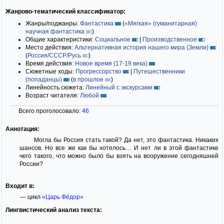
Жанрово-тематический классификатор:
Жанры/поджанры:
Фантастика
(
«Мягкая» (гуманитарная)
научная фантастика
)
Общие характеристики:
Социальное
|
Производственное
Место действия:
Альтернативная история нашего мира (Земли)
(
Россия/СССР/Русь
)
Время действия:
Новое время (17-19 века)
Сюжетные ходы:
Прогрессорство
|
Путешественники
(попаданцы)
(
в прошлое
)
Линейность сюжета:
Линейный с экскурсами
Возраст читателя:
Любой
Всего проголосовало:
46
Аннотация:
Могла бы Россия стать такой? Да нет, это фантастика. Никаких
шансов. Но все же как бы хотелось… И нет ли в этой фантастике
чего такого, что можно было бы взять на вооружение сегодняшней
России?
Входит в:
— цикл
«Царь Фёдор»
Лингвистический анализ текста: