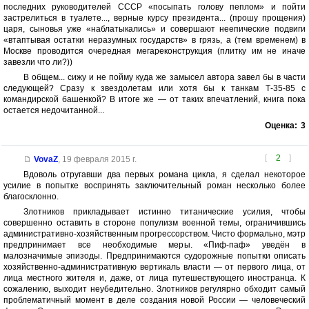
последних руководителей СССР «посыпать голову пеплом» и пойти
застрелиться в туалете..., верные курсу президента... (прошу прощения)
царя, сыновья уже «наблатыкались» и совершают неепические подвиги
«втаптывая остатки неразумных государств» в грязь, а (тем временем) в
Москве проводится очередная мегареконструкция (плитку им не иначе
завезли что ли?))
В общем... сижу и не пойму куда же замысел автора завел бы в части
следующей? Сразу к звездолетам или хотя бы к танкам Т-35-85 с
командирской башенкой? В итоге же — от таких впечатлений, книга пока
остается недочитанной...
Оценка:
3
[
2
]
VovaZ
,
19 февраля 2015 г.
Вдоволь отругавши два первых романа цикла, я сделал некоторое
усилие в попытке воспринять заключительный роман несколько более
благосклонно.
Злотников прикладывает истинно титанические усилия, чтобы
совершенно оставить в стороне популизм военной темы, ограничившись
административно-хозяйственным прогрессорством. Чисто формально, мэтр
предпринимает все необходимые меры. «Пиф-паф» уведён в
малозначимые эпизоды. Предпринимаются судорожные попытки описать
хозяйственно-административную вертикаль власти — от первого лица, от
лица местного жителя и, даже, от лица путешествующего иностранца. К
сожалению, выходит неубедительно. Злотников регулярно обходит самый
проблематичный момент в деле создания новой России — человеческий