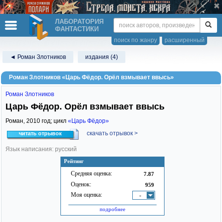
ЛАБОРАТОРИЯ
ФАНТАСТИКИ
поиск по жанру
расширенный
◄ Роман Злотников
издания (4)
Роман Злотников «Царь Фёдор. Орёл взмывает ввысь»
Роман Злотников
Царь Фёдор. Орёл взмывает ввысь
Роман,
2010
год; цикл
«Царь Фёдор»
скачать отрывок >
читать отрывок
Язык написания: русский
Рейтинг
Средняя оценка:
7.87
Оценок:
959
Моя оценка:
-
подробнее