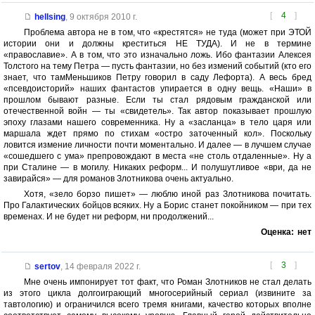
[
4
]
hellsing
,
9 октября 2010 г.
Проблема автора не в том, что «крестятся» не туда (может при ЭТОЙ
истории они и должны креститься НЕ ТУДА). И не в термине
«православие». А в том, что это изначально ложь. Ибо фантазии Алексея
Толстого на тему Петра — пусть фантазии, но без измений событий (кто его
знает, что тамМеньшиков Петру говорил в саду Лефорта). А весь бред
«псевдоисторий» наших фантастов упирается в одну вещь. «Наши» в
прошлом бывают разные. Если ты стал рядовым гражданской или
отечественной войн — ты «свидетель». Так автор показывает прошлую
эпоху глазами нашего современника. Ну а «засланца» в тело царя или
маршала ждет прямо по стихам «остро заточенный кол». Поскольку
ловится измение личности почти моментально. И далее — в лучшем случае
«сошедшего с ума» препровождают в места «не столь отдаленные». Ну а
при Сталине — в могилу. Никаких реформ... И полушутливое «ври, да не
завирайся» — для романов Злотникова очень актуально.
Хотя, «зело борзо пишет» — люблю иной раз Злотникова почитать.
Про Галактических бойцов всяких. Ну а Борис станет покойником — при тех
временах. И не будет ни реформ, ни продолжений...
Оценка:
нет
[
3
]
sertov
,
14 февраля 2022 г.
Мне очень импонирует тот факт, что Роман Злотников не стал делать
из этого цикла долгоиграющий многосерийный сериал (извините за
тавтологию) и ограничился всего тремя книгами, качество которых вполне