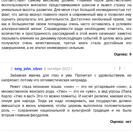
соответствует самому высокому уровню. Главный герой действительно
воспользовался внезапно представившимся шансом и вывел страну на
уникальные высоты развития. Для меня стал большой неожиданностью тот
факт, что автор вернул главного героя в современный мир и позволил ему
оценить результаты его деятельности. Достаточно необычный прием, так
как в большинстве своем попаданцы очень часто оставались в условиях
альтернативной жизни. Справедливости ради необходимо отметить, что
количество и пространность рассуждений в этой книге начинают заметно
оказывать влияние на динамику происходящих событий. В целом, весь цикл
получился очень качественным, третья книга стала достойным его
завершением, а ее эпилог неимоверно сильным.
Оценка:
9
[
2
]
long_john_silver
,
6 октября 2022 г.
Забавная жвачка для глаз и ума. Прочитал с удовольствием, не
напрягает, потому что оптимистическая неправда.
Режет глаза незнание языка: «оне» — это не устаревшее «они», а
множественное женского рода. «Ужо» — это не «уже», а вид угрозы (Папа
Карло: «Ужо я вас!» Это-то можно помнить). И насчёт религии, каковая есть
опиум для народа. Тогда уж надо оговаривать, как государство должно
вмешаться в жизнь клириков, чтобы церковь выполняла положительную
роль — сохранение национальной и культурной традиции и не была
вторым главным феодалом.
Оценка:
нет