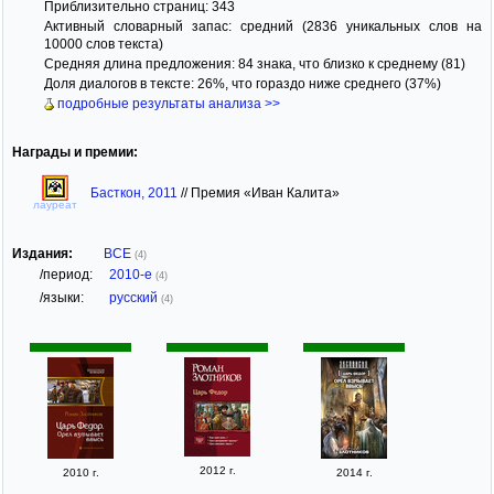
Приблизительно страниц: 343
Активный словарный запас: средний (2836 уникальных слов на
10000 слов текста)
Средняя длина предложения: 84 знака, что близко к среднему (81)
Доля диалогов в тексте: 26%, что гораздо ниже среднего (37%)
подробные результаты анализа >>
Награды и премии:
Басткон, 2011
//
Премия «Иван Калита»
лауреат
Издания:
ВСЕ
(4)
/период:
2010-е
(4)
/языки:
русский
(4)
2012 г.
2010 г.
2014 г.