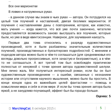
...
Все они марионетки
В ловких и натруженных руках.
- в данном случае мы знаем в чьих руках — автора. Он потрудился на
целый том поучений и наставлений, двигая безликих марионеток. И
поучения с наставлениями даны с повторением, которое, как известно,
мать учения — когда кажется, что всё уже почти закончено, читателю
предоставляется возможность заново выслушать все поучения, которые
были, но уже в виде квинтэссенции. Наверное, для заучивания наизусть.
Первые два тома относились к разряду художественных
произведений, хотя и были разбавлены значительным количеством
поучений, производственных и бухгалтерских подробностей. С мнением и
подходом автора можно было в чём-то соглашаться (для средневековья его
взгляды довольно прогрессивные, хотя зачастую и безграмотные), а в чём-
то не соглашаться. А вот третий том был освобождён практически
полностью от ненужной с точки зрения автора художественной шелухи.
Мне лично жаль. Мог получиться интересный роман, если бы он был
художественным произведением — а ошибки, связанные с незнанием
истории или отсутствием научного мышления, можно было бы простить. В
конце концов одна из важнейших целей фантастики — помощь в
осмыслении мира и себя в этом мире. И если бы точка зрения автора была
яркой, а не занудливо-поучающей, эффект был бы гораздо больше.
Оценка:
5
[
5
]
MarchingCat
,
6 октября 2015 г.