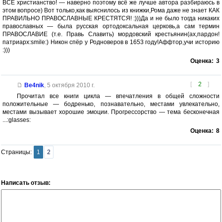
ВСЁ христианство! — наверно поэтому всё же лучше автора разбираюсь в
этом вопросе) Вот только,как выяснилось из книжки,Рома даже не знает КАК
ПРАВИЛЬНО ПРАВОСЛАВНЫЕ КРЕСТЯТСЯ! :)))Да и не было тогда никаких
православных — была русская ортодоксальная церковь,а сам термин
ПРАВОСЛАВИЕ (т.е. Правь Славить) мордовский крестьянин(ах,пардон!
патриарх:smile:) Никон спёр у Родноверов в 1653 году!Аффтор,учи историю
:)))
Оценка:
3
[
2
]
Be4nik
,
5 октября 2010 г.
Прочитал все книги цикла — впечатления в общей сложности
положительные — бодренько, познавательно, местами увлекательно,
местами вызывает хорошие эмоции. Прогрессорство — тема бесконечная
...:glasses:
Оценка:
8
Страницы:
1
2
Написать отзыв: