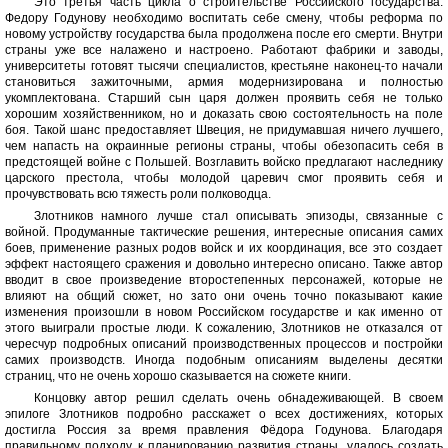
Это третья часть цикла о строительстве Российского государства.
Федору Годунову необходимо воспитать себе смену, чтобы реформа по
новому устройству государства была продолжена после его смерти. Внутри
страны уже все налажено и настроено. Работают фабрики и заводы,
университеты готовят тысячи специалистов, крестьяне наконец-то начали
становиться зажиточными, армия модернизирована и полностью
укомплектована. Старший сын царя должен проявить себя не только
хорошим хозяйственником, но и доказать свою состоятельность на поле
боя. Такой шанс предоставляет Швеция, не придумавшая ничего лучшего,
чем напасть на окраинные регионы страны, чтобы обезопасить себя в
предстоящей войне с Польшей. Возглавить войско предлагают наследнику
царского престола, чтобы молодой царевич смог проявить себя и
прочувствовать всю тяжесть роли полководца.
Злотников намного лучше стал описывать эпизоды, связанные с
войной. Продуманные тактические решения, интересные описания самих
боев, применение разных родов войск и их координация, все это создает
эффект настоящего сражения и довольно интересно описано. Также автор
вводит в свое произведение второстепенных персонажей, которые не
влияют на общий сюжет, но зато они очень точно показывают какие
изменения произошли в новом Российском государстве и как именно от
этого выиграли простые люди. К сожалению, Злотников не отказался от
чересчур подробных описаний производственных процессов и постройки
самих производств. Иногда подобным описаниям выделены десятки
страниц, что не очень хорошо сказывается на сюжете книги.
Концовку автор решил сделать очень обнадеживающей. В своем
эпилоге Злотников подробно расскажет о всех достижениях, которых
достигла Россия за время правления Фёдора Годунова. Благодаря
правильному подходу к планированию развития страны, удалось создать