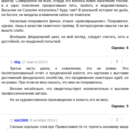
фактор. Совершенно не ясно, откуда это взялось новое население России,
в е одно поколение прекратившее пить, грабить и мздоимствовать.
Высылки на Сахалин испугались? Куда там? В реальной истории ни дыба,
ни батоги, ни кандалы в каменном забое не помогали.
Несколько понравился финал, этакое «довозвращение». Понравился,
однако, лишь в качестве сюжетного приёма. В литературном смысле так же
вышло слабо.
Вообщем, фёдоровский цикл, на мой взгляд, следует считать, хоть и
достойной, но неудачной попыткой.
Оценка:
6
[
2
]
bbg
,
17 марта 2014 г.
Третья часть цикла, к сожалению, это не роман. Это
беллетризованный отчёт о проделанной работе, это картинки с выставки
достижений феодального хозяйства, это продвижение некоторых идей, но
не роман. При этом не могу сказать, что мне не понравилось.
Вполне читабельно, что свидетельствует исключительно о высоком
профессионализме автора.
Но за художественное произведение я зачесть это не могу.
Оценка:
5
[
2
]
loki1969
,
9 октября 2010 г.
Сколько хороших слов про Православие! (я-то терпеть ненавижу ваще