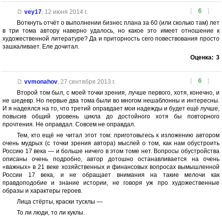
[
6
]
vey17
,
12 июня 2014 г.
Воткнуть отчёт о выполнении бизнес плана за 60 (или сколько там) лет
в три тома автору наверно удалось, но какое это имеет отношение к
художественной литературе? Да и приторность сего повествования просто
зашкаливает. Еле дочитал.
Оценка:
3
[
6
]
vvmonahov
,
27 сентября 2013 г.
Второй том был, с моей точки зрения, лучше первого, хотя, конечно, и
не шедевр. Но первые два тома были во многом нешаблонны и интересны.
И я надеялся на то, что третий оправдает мои надежды и будет ещё лучше,
повысив общий уровень цикла до достойного хотя бы повторного
прочтения. Не оправдал. Совсем не оправдал.
Тем, кто ещё не читал этот том: приготовьтесь к изложению автором
очень мудрых (с точки зрения автора) мыслей о том, как нам обустроить
Россию 17 века — и больше ничего в этом томе нет. Вопросы обустройства
описаны очень подробно, автор дотошно останавливается на очень
«важных» в 21 веке хозяйственных и финансовых вопросах вымышленной
России 17 века, и не обращает внимания на такие мелочи как
правдоподобие и знание истории, не говоря уж про художественные
образы и характеры героев.
Лица стёрты, краски тусклы —
То ли люди, то ли куклы.