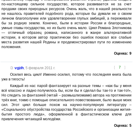
по-настоящему сильное государство, которое развивается не за счет
продажи своих природных ресурсов. Очень жаль, что в нашей реальности
не нашлось правителей подобного рода, которые бы думали не о своем
личном благополучии или удовлетворении глупых амбиций, а переживали
бы за родную землю. Конечно, были в истории России и благородные,
умные главы государства, но их было очень мало. Цикл Романа Злотникова
— отличный образец романа, написанного в жанре альтернативной
истории, в котором автор практически без ошибок показал все слабые
места развития нашей Родины и продемонстрировал пути по изменению
положения.
Оценка:
9
[
7
]
vgjdh
,
5 февраля 2011 г.
Осилил весь цикл! Именно осилил, потому что последняя книга была
уже в тягость!
Каждый из нас парой фантазирует на разные темы – «как бы у меня
всё классно и ладно получилось бы, если бы я сделал бы так-то и так-то!»,
Но следить за фантазией (читай – размышлизмами) автора на протяжении
трёх книг, токмо с помощью описательного повествования, было выше моих
сил. Этот цикл больше похож на научно-популярную литературу –
«Социального обустройства государства Российского и организации жития-
бытия простого люда», оформленной в фантастическом ключе для
привлечения читающей молодёжи.
Оценка:
5