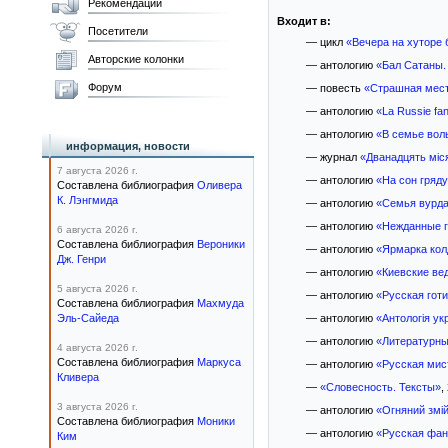
Рекомендации
Входит в:
Посетители
— цикл
«Вечера на хуторе
Авторские колонки
— антологию
«Бал Сатаны.
Форум
— повесть
«Страшная мес
— антологию
«La Russie fan
— антологию
«В семье вол
информация, новости
— журнал
«Дванадцять міс
7 августа 2026 г.
— антологию
«На сон гряд
Составлена библиография
Оливера
К. Лэнгмида
— антологию
«Семья вурда
— антологию
«Нежданные г
6 августа 2026 г.
Составлена библиография
Вероники
— антологию
«Ярмарка кол
Дж. Генри
— антологию
«Киевские ве
5 августа 2026 г.
— антологию
«Русская гот
Составлена библиография
Махмуда
Эль-Сайеда
— антологию
«Антологія ук
— антологию
«Литературные
4 августа 2026 г.
Составлена библиография
Маркуса
— антологию
«Русская мис
Кливера
—
«Словесность. Тексты»
,
3 августа 2026 г.
— антологию
«Огняний змі
Составлена библиография
Моники
— антологию
«Русская фан
Ким