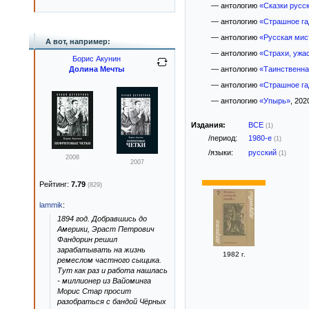
— антологию
«Сказки русск
— антологию
«Страшное га
— антологию
«Русская мис
А вот, например:
— антологию
«Страхи, ужа
Борис Акунин
Долина Мечты
— антологию
«Таинственна
— антологию
«Страшное га
— антологию
«Упырь»
, 2020
Издания:
ВСЕ
(1)
/период:
1980-е
(1)
/языки:
русский
(1)
2008
2007
Рейтинг:
7.79
(829)
lammik
:
1894 год. Добравшись до
Америки, Эраст Петрович
Фандорин решил
зарабатывать на жизнь
1982 г.
ремеслом частного сыщика.
Тут как раз и работа нашлась
- миллионер из Вайоминга
Морис Стар просит
разобраться с бандой Чёрных