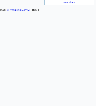
подробнее
весть
«Страшная месть»
, 1832 г.