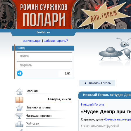
fantlab ru
регистрация
|
забыли пароль?
вход
OK
◄ Николай Гоголь
Главная
Николай Гоголь ««Чуден Дне
Авторы, книги
Николай Гоголь
Новинки и планы
«Чуден Днепр при т
Награды, премии
Отрывок; цикл
«Вечера на хутор
Рейтинги
Язык написания: русский