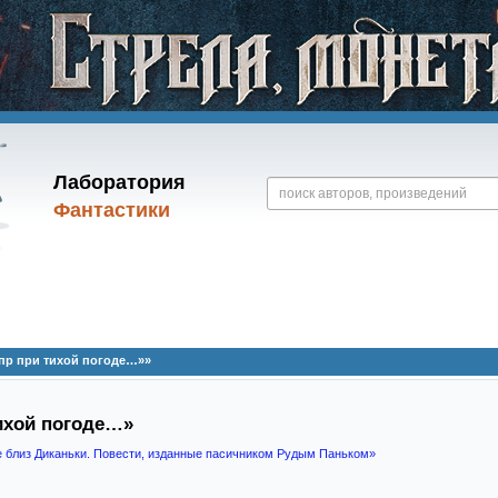
Лаборатория
Фантастики
пр при тихой погоде…»»
ихой погоде…»
е близ Диканьки. Повести, изданные пасичником Рудым Паньком»