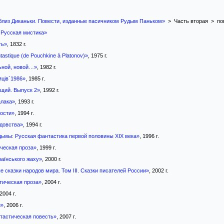
 близ Диканьки. Повести, изданные пасичником Рудым Паньком»
> Часть вторая > по
 Русская мистика»
ть»
, 1832 г.
tastique (de Pouchkine à Platonov)»
, 1975 г.
ьной, новой…»
, 1982 г.
яців`1986»
, 1985 г.
ущий. Выпуск 2»
, 1992 г.
лака»
, 1993 г.
ости»
, 1994 г.
довства»
, 1994 г.
дьмы: Русская фантастика первой половины XIX века»
, 1996 г.
ическая проза»
, 1999 г.
раїнського жаху»
, 2000 г.
 сказки народов мира. Том III. Сказки писателей России»
, 2002 г.
тическая проза»
, 2004 г.
 2004 г.
й»
, 2006 г.
тастическая повесть»
, 2007 г.